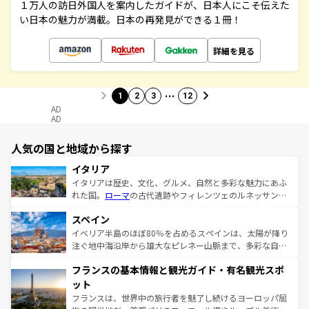
１万人の訪日外国人を案内したガイドが、日本人にこそ伝えた
い日本の魅力が満載。日本の再発見ができる１冊！
詳細を見る
…
1
2
3
12
AD
AD
人気の国と地域から探す
イタリア
イタリアは歴史、文化、グルメ、自然と多彩な魅力にあふ
れた国。
ローマ
の古代遺跡やフィレンツェのルネッサンス
美術、ヴェネツィアの運河など、歴史あるスポットはもち
スペイン
ろん、トスカーナの美しい田園風景やアマルフィ海岸の絶
景など、自然景観も見逃せない。観光の合間には、本場の
イベリア半島のほぼ80％を占めるスペインは、太陽が降り
ピザやパスタなど、絶品のイタリア料理を堪能することも
注ぐ地中海沿岸から雄大なピレネー山脈まで、多彩な自然
できる。朝目覚めてから夜眠るまで、すべての瞬間を楽し
と文化が詰まったヨーロッパ屈指の旅行先だ。多様な地域
フランスの基本情報と観光ガイド・有名観光スポ
ませてくれるイタリアで、忘れられない旅をしてみよう！
文化が根付くこの国では、情熱的なフラメンコ、熱気あふ
なお、新着のイタリア情報は
コンテンツ一覧
を参照してほ
れる闘牛、そして美味しいタパスが生活の一部となってい
ット
しい。
る。首都マドリードの洗練された雰囲気や、バルセロナの
フランスは、世界中の旅行者を魅了し続けるヨーロッパ屈
アートに溢れた街角から、地方では古代ローマ遺跡や中世