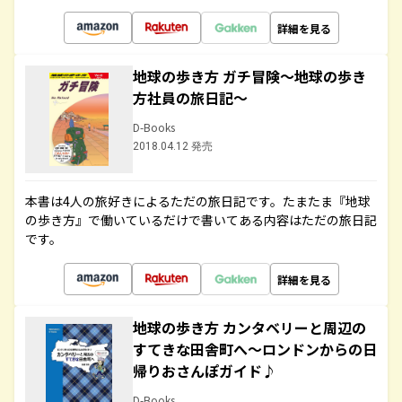
詳細を見る
地球の歩き方 ガチ冒険～地球の歩き
方社員の旅日記～
D-Books
2018.04.12 発売
本書は4人の旅好きによるただの旅日記です。たまたま『地球
の歩き方』で働いているだけで書いてある内容はただの旅日記
です。
詳細を見る
地球の歩き方 カンタベリーと周辺の
すてきな田舎町へ～ロンドンからの日
帰りおさんぽガイド♪
D-Books