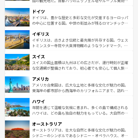
指の観光地だ。首都パリのエッフェル塔やルーブル美術館
の城塞都市、穏やかなビーチリゾートまで多彩な表情を見
といった象徴的なスポットから、田舎町の古風な美しさま
せる。地方によって風土や気候が異なるスペインはその個
ドイツ
で、幅広い魅力が詰まっている。華麗な宮殿、歴史的な大
性で訪れる人を魅了する。 なお、新着のスペイン情報は
コ
聖堂、美しいビーチ、そして豊かな自然が、訪れる者を心
ドイツは、豊かな歴史と多彩な文化が交差するヨーロッパ
ンテンツ一覧
を参照してほしい。
から魅了する。また、フランスは美食の国としても知ら
の中心に位置する国。中世の街並みが残るロマンチック街
れ、フランス料理はユネスコ無形文化遺産にも登録されて
道から、未来を先取りするようなモダンな都市まで多様な
イギリス
いる。シャンパンの発祥地であるランス、プロヴァンスの
顔を持つこの国は、どこを歩いても飽きることがない。ベ
香り高いラベンダー畑など、多彩な楽しみ方が可能だ。さ
ルリンの文化的活気、バイエルン州のアルプスの絶景、そ
イギリスは、古きよき伝統と最先端が共存する国。ウェス
らに、パリ以外の地域にも魅力が溢れており、どの街角に
してライン川沿いのワイン畑といった風景は必見。ビール
トミンスター寺院や大英博物館のようなランドマーク、歴
も豊かな歴史と文化が息づいている。パリ以外の個性あふ
とソーセージを味わいながら地元の人と過ごす楽しい時間
史ある大学都市、美しい丘陵地帯や牧歌的な風景など、エ
れる地方に足を運ぶとそれぞれで全く異なる文化を体験で
スイス
は、お酒好きな人にはぜひ体験してほしい。 なお、新着の
リアごとに異なる魅力がある。また、優雅なアフタヌーン
きるだろう。 なお、新着のフランス情報は
コンテンツ一覧
ドイツ情報は
コンテンツ一覧
を参照してほしい。
ティー、ビール好きにはたまらない英国パブ、サッカー観
スイスの国土面積は九州ほどの広さだが、運行時刻が正確
を参照してほしい。
戦など、本場だからこそできる体験も豊富。イギリスを旅
な交通網が整備されており、初心者でも安心して個人旅行
して楽しみつくそう。 なお、新着のイギリス情報は
コンテ
を楽しめる。日本同様に時刻表どおりの旅が可能だ。中世
アメリカ
ンツ一覧
を参照してほしい。
の建物がそのまま残る町や、スイスならではのユニークな
博物館もあり、アルプス観光だけでなく町歩きも満喫する
アメリカ合衆国は、広大な土地と多様な文化が魅力の国。
ことができる。国民の所得が高いため物価も高いが、旅行
東海岸の都市部から西海岸のカリフォルニアまで、訪れる
者向けの交通パス提供のサービスもあり、うまく活用すれ
場所ごとに異なる風景と体験が待っている。ニューヨーク
ハワイ
ば市内交通費無料で観光を楽しむこともできる。 なお、新
のような巨大都市は、観光、ショッピング、エンターテイ
着のスイス情報は
コンテンツ一覧
を参照してほしい。
ンメントが詰まった刺激的なスポットだ。一方、アメリカ
年間を通じて温暖な気候に恵まれ、多くの島で構成される
西部には大自然が広がり、グランドキャニオンやイエロー
ハワイは、どの島も独自の魅力をもっている。大自然の神
ストーン国立公園といった絶景が堪能できる。さらに、南
秘を感じたいなら、火山が生み出した壮大な景観を誇るハ
オーストラリア
部のニューオーリンズでは、音楽と美食が融合した独特の
ワイ島は見逃せない。また、定番の観光地といえばオアフ
文化が魅力。旅行者はアメリカの各地域で異なる魅力を楽
島だが、静かな自然を求めるならマウイ島やカウアイ島が
オーストラリアは、壮大な自然と多様な文化が魅力の国。
しみながら、その多様性と豊かな歴史を感じることができ
おすすめ。エメラルドグリーンに輝く海をはじめ、豊かな
シドニーのシンボルであるシドニー・オペラハウス、オー