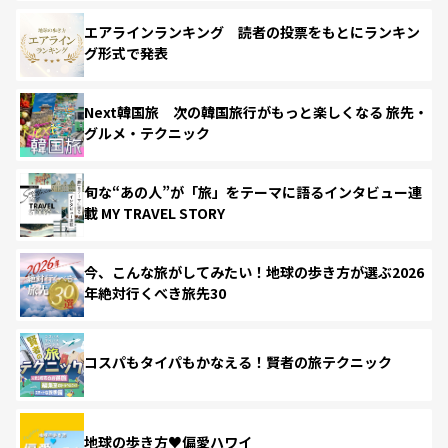
エアラインランキング 読者の投票をもとにランキン
グ形式で発表
Next韓国旅 次の韓国旅行がもっと楽しくなる 旅先・
グルメ・テクニック
旬な“あの人”が「旅」をテーマに語るインタビュー連
載 MY TRAVEL STORY
今、こんな旅がしてみたい！地球の歩き方が選ぶ2026
年絶対行くべき旅先30
コスパもタイパもかなえる！賢者の旅テクニック
地球の歩き方♥偏愛ハワイ