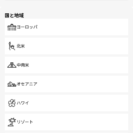
ほしい。
ほしい。
園や自然保護区など、自然が調和した近代的な景観と文化
の多様性あふれるカラフルな町は、どこを歩いても新しい
国と地域
発見がある。さらに、治安のよさや充実した公共交通機関
も、旅行者にとっては魅力的なポイント。グルメも豊富
で、ホーカーズは地元の風情を楽しめる外せないスポット
ヨーロッパ
だ。訪れる人を飽きさせないシンガポールで、多様な魅力
を体感しよう。 なお、新着のシンガポール情報は
コンテン
ツ一覧
を参照してほしい。
北米
中南米
オセアニア
ハワイ
リゾート