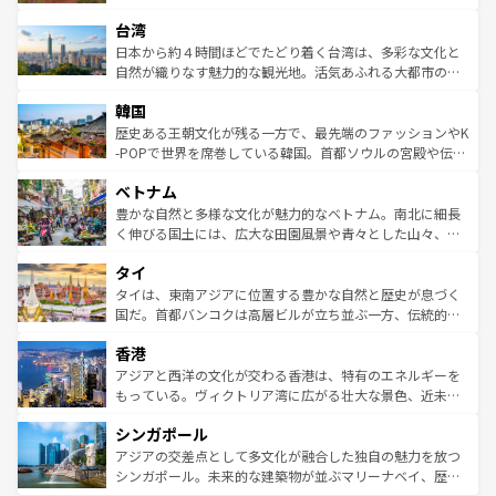
るだろう。車でのロードトリップや列車の旅も、アメリカ
文化や歴史が息づいている。「アロハスピリット」と呼ば
ストラリア東海岸北部に広がる大サンゴ礁地帯グレートバ
ならではの贅沢な旅のスタイルだ。 なお、新着のアメリカ
台湾
れるおもてなしの心で訪れる人々を迎えてくれるハワイの
リアリーフや大陸中央部にそびえるウルル（エアーズロッ
情報は
コンテンツ一覧
を参照してほしい。
人々、おいしいローカルフードやハワイアンミュージッ
ク）、タスマニアの美しい原生林やケアンズの熱帯雨林な
日本から約４時間ほどでたどり着く台湾は、多彩な文化と
ク、伝統的なフラダンスなど、すべてがハワイの魅力を彩
ど、見どころがたくさん。また、カフェやワイン、オージ
自然が織りなす魅力的な観光地。活気あふれる大都市の台
っている。訪れるたびに新しい発見と感動が待っているハ
ービーフなどの食文化も豊かで、美味しいものであふれて
北やノスタルジックな町並みが人気な九份（ジォウフェ
ワイを、存分に味わってほしい。 なお、新着のハワイ情報
韓国
いる。アクティビティも充実しており、サーフィンやダイ
ン）、静ひつな山岳地帯である台湾東部など、都市の喧騒
は
コンテンツ一覧
を参照してほしい。
ビング、ハイキングなど、アウトドア好きにはたまらな
と山間の静けさが共存しており、訪れる人に新しい発見と
歴史ある王朝文化が残る一方で、最先端のファッションやK
い。オーストラリアの多彩な魅力を存分に味わいつくそ
驚きをもたらしてくれる。また、奥深い台湾の食文化も魅
-POPで世界を席巻している韓国。首都ソウルの宮殿や伝統
う。 なお、新着のオーストラリア情報は
コンテンツ一覧
を
力で、夜市などの屋台グルメから高級料理、ヘルシーで美
家屋が並ぶエリアでは韓国の歴史と文化に浸ることがで
参照してほしい。
ベトナム
容にもいいと評判のスイーツなど、バラエティ豊かな料理
き、地方に足を延ばせば四季折々の自然美を楽しむことが
が味わえる。 なお、新着の台湾情報は
コンテンツ一覧
を参
できる。そして、キムチや焼肉、絶品のストリートフード
豊かな自然と多様な文化が魅力的なベトナム。南北に細長
照してほしい。
まで、さまざまな韓国料理が待っている。夜には、韓国な
く伸びる国土には、広大な田園風景や青々とした山々、世
らではのナイトライフも堪能できる。あたたかいホスピタ
界遺産に登録された壮大な自然景観が点在し、都市部では
タイ
リティに包まれながら、韓国の多彩な魅力を心ゆくまで味
急速な発展と共に伝統が息づく。ハノイの古い町並みやホ
わってみてほしい。 なお、新着の韓国情報は
コンテンツ一
ーチミン市のフランス統治時代の建物も、独特の雰囲気を
タイは、東南アジアに位置する豊かな自然と歴史が息づく
覧
を参照してほしい。
醸し出している。また、バラエティの豊かさとおいしさで
国だ。首都バンコクは高層ビルが立ち並ぶ一方、伝統的な
世界中の食通を魅了してやまないベトナム料理も魅力のひ
寺院や市場がいたるところに点在し、古きよき文化と現代
香港
とつ。フォーやバインミー、ベトナムコーヒーなどは、ぜ
の活気が交差している。北部ではチェンマイなどの山岳地
ひ現地で味わいたい。どの地域を訪れてもあたたかい人々
帯で自然と触れ合い、南部ではプーケットやクラビの美し
アジアと西洋の文化が交わる香港は、特有のエネルギーを
が旅行者を迎えてくれるので、きっと忘れられない旅にな
いビーチでリゾート気分を楽しむことができる。タイ料理
もっている。ヴィクトリア湾に広がる壮大な景色、近未来
るはずだ。 なお、新着のベトナム情報は
コンテンツ一覧
を
は世界的に有名で、屋台から高級レストランまで味覚を刺
的なアートスポット、そして歴史と現代が融合した町並
参照してほしい。
シンガポール
激する。気候は一年中温暖で、どの季節にも異なる楽しみ
み、どこを訪れても感動するはず。観光スポットが密集し
が待っている。親しみやすいタイの人々、仏教を中心とし
ており、効率よく見どころを回れるのも魅力。息をのむよ
アジアの交差点として多文化が融合した独自の魅力を放つ
た文化、そして多様な観光資源が、訪れる旅人を魅了し続
うな絶景から文化的な体験まで、香港を存分に楽しみ尽く
シンガポール。未来的な建築物が並ぶマリーナベイ、歴史
ける。 なお、新着のタイ情報は
コンテンツ一覧
を参照して
そう。 なお、新着の香港情報は
コンテンツ一覧
を参照して
と伝統を感じられるエスニックタウン、多数の緑豊かな公