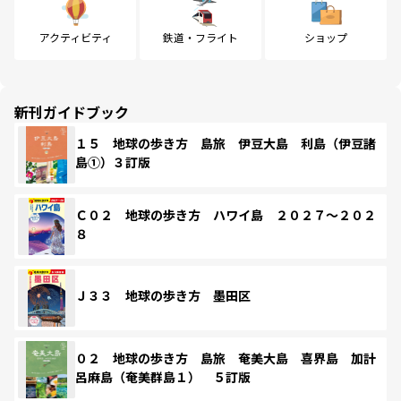
アクティビティ
鉄道・フライト
ショップ
新刊ガイドブック
１５ 地球の歩き方 島旅 伊豆大島 利島（伊豆諸
島①）３訂版
Ｃ０２ 地球の歩き方 ハワイ島 ２０２７～２０２
８
Ｊ３３ 地球の歩き方 墨田区
０２ 地球の歩き方 島旅 奄美大島 喜界島 加計
呂麻島（奄美群島１） ５訂版