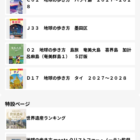
８
Ｊ３３ 地球の歩き方 墨田区
０２ 地球の歩き方 島旅 奄美大島 喜界島 加計
呂麻島（奄美群島１） ５訂版
Ｄ１７ 地球の歩き方 タイ ２０２７～２０２８
特設ページ
世界遺産ランキング
地球の歩き方 meets クリストファー・ノーラン監督