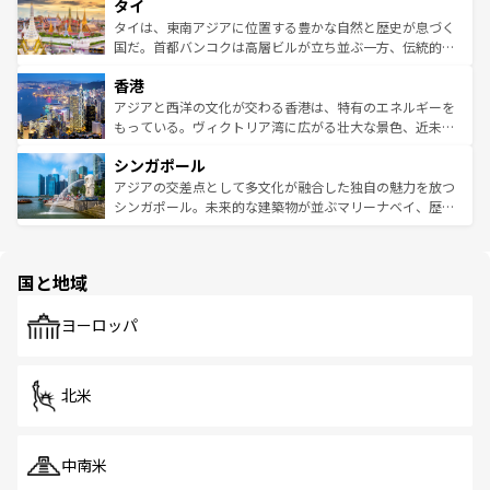
タイ
リティに包まれながら、韓国の多彩な魅力を心ゆくまで味
急速な発展と共に伝統が息づく。ハノイの古い町並みやホ
わってみてほしい。 なお、新着の韓国情報は
コンテンツ一
ーチミン市のフランス統治時代の建物も、独特の雰囲気を
タイは、東南アジアに位置する豊かな自然と歴史が息づく
覧
を参照してほしい。
醸し出している。また、バラエティの豊かさとおいしさで
国だ。首都バンコクは高層ビルが立ち並ぶ一方、伝統的な
世界中の食通を魅了してやまないベトナム料理も魅力のひ
寺院や市場がいたるところに点在し、古きよき文化と現代
香港
とつ。フォーやバインミー、ベトナムコーヒーなどは、ぜ
の活気が交差している。北部ではチェンマイなどの山岳地
ひ現地で味わいたい。どの地域を訪れてもあたたかい人々
帯で自然と触れ合い、南部ではプーケットやクラビの美し
アジアと西洋の文化が交わる香港は、特有のエネルギーを
が旅行者を迎えてくれるので、きっと忘れられない旅にな
いビーチでリゾート気分を楽しむことができる。タイ料理
もっている。ヴィクトリア湾に広がる壮大な景色、近未来
るはずだ。 なお、新着のベトナム情報は
コンテンツ一覧
を
は世界的に有名で、屋台から高級レストランまで味覚を刺
的なアートスポット、そして歴史と現代が融合した町並
参照してほしい。
シンガポール
激する。気候は一年中温暖で、どの季節にも異なる楽しみ
み、どこを訪れても感動するはず。観光スポットが密集し
が待っている。親しみやすいタイの人々、仏教を中心とし
ており、効率よく見どころを回れるのも魅力。息をのむよ
アジアの交差点として多文化が融合した独自の魅力を放つ
た文化、そして多様な観光資源が、訪れる旅人を魅了し続
うな絶景から文化的な体験まで、香港を存分に楽しみ尽く
シンガポール。未来的な建築物が並ぶマリーナベイ、歴史
ける。 なお、新着のタイ情報は
コンテンツ一覧
を参照して
そう。 なお、新着の香港情報は
コンテンツ一覧
を参照して
と伝統を感じられるエスニックタウン、多数の緑豊かな公
ほしい。
ほしい。
園や自然保護区など、自然が調和した近代的な景観と文化
の多様性あふれるカラフルな町は、どこを歩いても新しい
国と地域
発見がある。さらに、治安のよさや充実した公共交通機関
も、旅行者にとっては魅力的なポイント。グルメも豊富
で、ホーカーズは地元の風情を楽しめる外せないスポット
ヨーロッパ
だ。訪れる人を飽きさせないシンガポールで、多様な魅力
を体感しよう。 なお、新着のシンガポール情報は
コンテン
ツ一覧
を参照してほしい。
北米
中南米