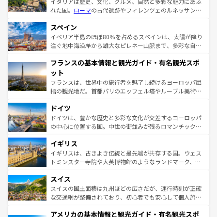
イタリアは歴史、文化、グルメ、自然と多彩な魅力にあふ
れた国。
ローマ
の古代遺跡やフィレンツェのルネッサンス
美術、ヴェネツィアの運河など、歴史あるスポットはもち
スペイン
ろん、トスカーナの美しい田園風景やアマルフィ海岸の絶
景など、自然景観も見逃せない。観光の合間には、本場の
イベリア半島のほぼ80％を占めるスペインは、太陽が降り
ピザやパスタなど、絶品のイタリア料理を堪能することも
注ぐ地中海沿岸から雄大なピレネー山脈まで、多彩な自然
できる。朝目覚めてから夜眠るまで、すべての瞬間を楽し
と文化が詰まったヨーロッパ屈指の旅行先だ。多様な地域
フランスの基本情報と観光ガイド・有名観光スポ
ませてくれるイタリアで、忘れられない旅をしてみよう！
文化が根付くこの国では、情熱的なフラメンコ、熱気あふ
なお、新着のイタリア情報は
コンテンツ一覧
を参照してほ
れる闘牛、そして美味しいタパスが生活の一部となってい
ット
しい。
る。首都マドリードの洗練された雰囲気や、バルセロナの
フランスは、世界中の旅行者を魅了し続けるヨーロッパ屈
アートに溢れた街角から、地方では古代ローマ遺跡や中世
指の観光地だ。首都パリのエッフェル塔やルーブル美術館
の城塞都市、穏やかなビーチリゾートまで多彩な表情を見
といった象徴的なスポットから、田舎町の古風な美しさま
せる。地方によって風土や気候が異なるスペインはその個
ドイツ
で、幅広い魅力が詰まっている。華麗な宮殿、歴史的な大
性で訪れる人を魅了する。 なお、新着のスペイン情報は
コ
聖堂、美しいビーチ、そして豊かな自然が、訪れる者を心
ドイツは、豊かな歴史と多彩な文化が交差するヨーロッパ
ンテンツ一覧
を参照してほしい。
から魅了する。また、フランスは美食の国としても知ら
の中心に位置する国。中世の街並みが残るロマンチック街
れ、フランス料理はユネスコ無形文化遺産にも登録されて
道から、未来を先取りするようなモダンな都市まで多様な
イギリス
いる。シャンパンの発祥地であるランス、プロヴァンスの
顔を持つこの国は、どこを歩いても飽きることがない。ベ
香り高いラベンダー畑など、多彩な楽しみ方が可能だ。さ
ルリンの文化的活気、バイエルン州のアルプスの絶景、そ
イギリスは、古きよき伝統と最先端が共存する国。ウェス
らに、パリ以外の地域にも魅力が溢れており、どの街角に
してライン川沿いのワイン畑といった風景は必見。ビール
トミンスター寺院や大英博物館のようなランドマーク、歴
も豊かな歴史と文化が息づいている。パリ以外の個性あふ
とソーセージを味わいながら地元の人と過ごす楽しい時間
史ある大学都市、美しい丘陵地帯や牧歌的な風景など、エ
れる地方に足を運ぶとそれぞれで全く異なる文化を体験で
スイス
は、お酒好きな人にはぜひ体験してほしい。 なお、新着の
リアごとに異なる魅力がある。また、優雅なアフタヌーン
きるだろう。 なお、新着のフランス情報は
コンテンツ一覧
ドイツ情報は
コンテンツ一覧
を参照してほしい。
ティー、ビール好きにはたまらない英国パブ、サッカー観
スイスの国土面積は九州ほどの広さだが、運行時刻が正確
を参照してほしい。
戦など、本場だからこそできる体験も豊富。イギリスを旅
な交通網が整備されており、初心者でも安心して個人旅行
して楽しみつくそう。 なお、新着のイギリス情報は
コンテ
を楽しめる。日本同様に時刻表どおりの旅が可能だ。中世
アメリカの基本情報と観光ガイド・有名観光スポ
ンツ一覧
を参照してほしい。
の建物がそのまま残る町や、スイスならではのユニークな