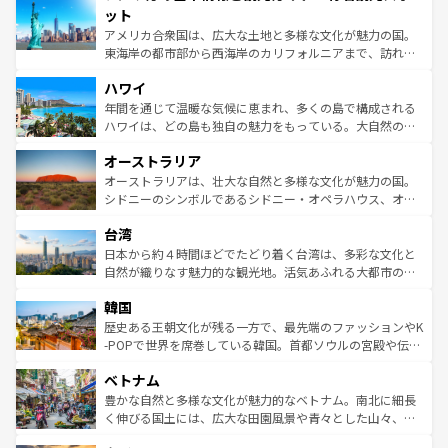
博物館もあり、アルプス観光だけでなく町歩きも満喫する
ット
ことができる。国民の所得が高いため物価も高いが、旅行
アメリカ合衆国は、広大な土地と多様な文化が魅力の国。
者向けの交通パス提供のサービスもあり、うまく活用すれ
東海岸の都市部から西海岸のカリフォルニアまで、訪れる
ば市内交通費無料で観光を楽しむこともできる。 なお、新
場所ごとに異なる風景と体験が待っている。ニューヨーク
着のスイス情報は
コンテンツ一覧
を参照してほしい。
ハワイ
のような巨大都市は、観光、ショッピング、エンターテイ
ンメントが詰まった刺激的なスポットだ。一方、アメリカ
年間を通じて温暖な気候に恵まれ、多くの島で構成される
西部には大自然が広がり、グランドキャニオンやイエロー
ハワイは、どの島も独自の魅力をもっている。大自然の神
ストーン国立公園といった絶景が堪能できる。さらに、南
秘を感じたいなら、火山が生み出した壮大な景観を誇るハ
オーストラリア
部のニューオーリンズでは、音楽と美食が融合した独特の
ワイ島は見逃せない。また、定番の観光地といえばオアフ
文化が魅力。旅行者はアメリカの各地域で異なる魅力を楽
島だが、静かな自然を求めるならマウイ島やカウアイ島が
オーストラリアは、壮大な自然と多様な文化が魅力の国。
しみながら、その多様性と豊かな歴史を感じることができ
おすすめ。エメラルドグリーンに輝く海をはじめ、豊かな
シドニーのシンボルであるシドニー・オペラハウス、オー
るだろう。車でのロードトリップや列車の旅も、アメリカ
文化や歴史が息づいている。「アロハスピリット」と呼ば
ストラリア東海岸北部に広がる大サンゴ礁地帯グレートバ
ならではの贅沢な旅のスタイルだ。 なお、新着のアメリカ
台湾
れるおもてなしの心で訪れる人々を迎えてくれるハワイの
リアリーフや大陸中央部にそびえるウルル（エアーズロッ
情報は
コンテンツ一覧
を参照してほしい。
人々、おいしいローカルフードやハワイアンミュージッ
ク）、タスマニアの美しい原生林やケアンズの熱帯雨林な
日本から約４時間ほどでたどり着く台湾は、多彩な文化と
ク、伝統的なフラダンスなど、すべてがハワイの魅力を彩
ど、見どころがたくさん。また、カフェやワイン、オージ
自然が織りなす魅力的な観光地。活気あふれる大都市の台
っている。訪れるたびに新しい発見と感動が待っているハ
ービーフなどの食文化も豊かで、美味しいものであふれて
北やノスタルジックな町並みが人気な九份（ジォウフェ
ワイを、存分に味わってほしい。 なお、新着のハワイ情報
韓国
いる。アクティビティも充実しており、サーフィンやダイ
ン）、静ひつな山岳地帯である台湾東部など、都市の喧騒
は
コンテンツ一覧
を参照してほしい。
ビング、ハイキングなど、アウトドア好きにはたまらな
と山間の静けさが共存しており、訪れる人に新しい発見と
歴史ある王朝文化が残る一方で、最先端のファッションやK
い。オーストラリアの多彩な魅力を存分に味わいつくそ
驚きをもたらしてくれる。また、奥深い台湾の食文化も魅
-POPで世界を席巻している韓国。首都ソウルの宮殿や伝統
う。 なお、新着のオーストラリア情報は
コンテンツ一覧
を
力で、夜市などの屋台グルメから高級料理、ヘルシーで美
家屋が並ぶエリアでは韓国の歴史と文化に浸ることがで
参照してほしい。
ベトナム
容にもいいと評判のスイーツなど、バラエティ豊かな料理
き、地方に足を延ばせば四季折々の自然美を楽しむことが
が味わえる。 なお、新着の台湾情報は
コンテンツ一覧
を参
できる。そして、キムチや焼肉、絶品のストリートフード
豊かな自然と多様な文化が魅力的なベトナム。南北に細長
照してほしい。
まで、さまざまな韓国料理が待っている。夜には、韓国な
く伸びる国土には、広大な田園風景や青々とした山々、世
らではのナイトライフも堪能できる。あたたかいホスピタ
界遺産に登録された壮大な自然景観が点在し、都市部では