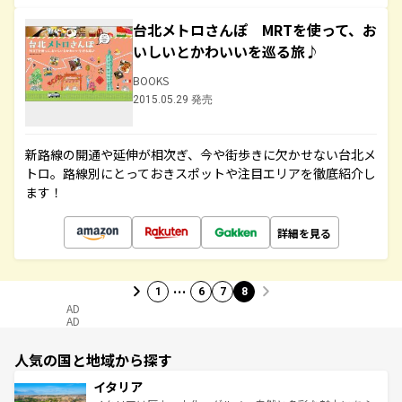
台北メトロさんぽ MRTを使って、お
いしいとかわいいを巡る旅♪
BOOKS
2015.05.29 発売
新路線の開通や延伸が相次ぎ、今や街歩きに欠かせない台北メ
トロ。路線別にとっておきスポットや注目エリアを徹底紹介し
ます！
詳細を見る
…
1
6
7
8
AD
AD
人気の国と地域から探す
イタリア