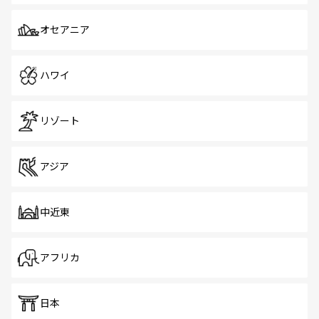
オセアニア
ハワイ
リゾート
アジア
中近東
アフリカ
日本