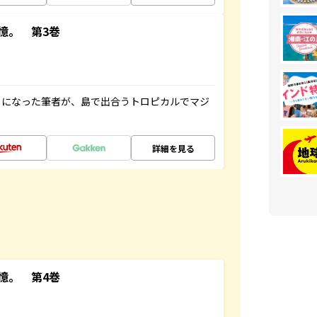
憶。 第3巻
とになった筆者が、島で出合うトロピカルでマジ
詳細を見る
憶。 第4巻