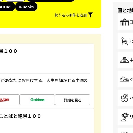
BOOKS
D-Books
国と地
絞り込み条件を追加
景１００
」があなたにお届けする、人生を輝かせる中国の
詳細を見る
ことばと絶景１００