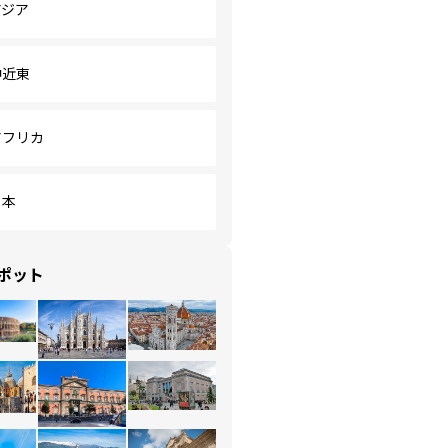
アジア
中近東
アフリカ
日本
ポット