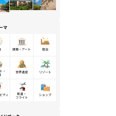
ーマ
食
建築・アート
宿泊
ト・
世界遺産
リゾート
戦
鉄道・
ビティ
ショップ
フライト