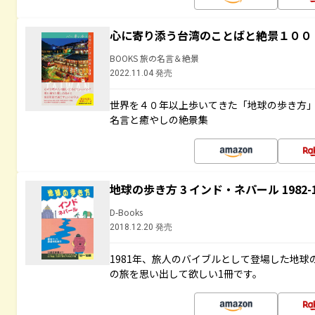
心に寄り添う台湾のことばと絶景１００
BOOKS 旅の名言＆絶景
2022.11.04 発売
世界を４０年以上歩いてきた「地球の歩き方
名言と癒やしの絶景集
地球の歩き方 3 インド・ネパール 1982
D-Books
2018.12.20 発売
1981年、旅人のバイブルとして登場した地
の旅を思い出して欲しい1冊です。