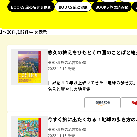
BOOKS 旅の名言＆絶景
BOOKS 旅と健康
BOOKS 旅の読み物
1〜20件/167件中 を表示
悠久の教えをひもとく中国のことばと絶
BOOKS 旅の名言＆絶景
2022.12.15 発売
世界を４０年以上歩いてきた「地球の歩き方
名言と癒やしの絶景集
今すぐ旅に出たくなる！地球の歩き方の
BOOKS 旅の名言＆絶景
2022.11.18 発売