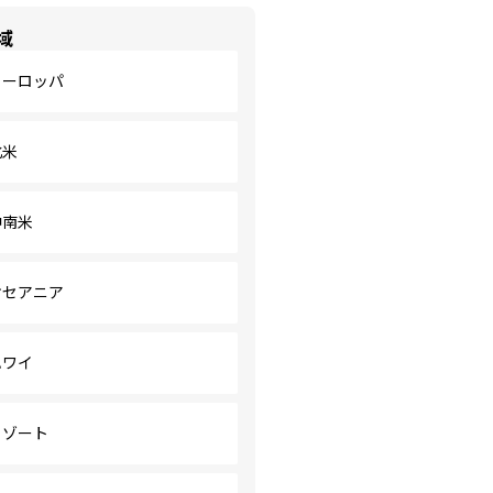
域
ヨーロッパ
北米
中南米
オセアニア
ハワイ
リゾート