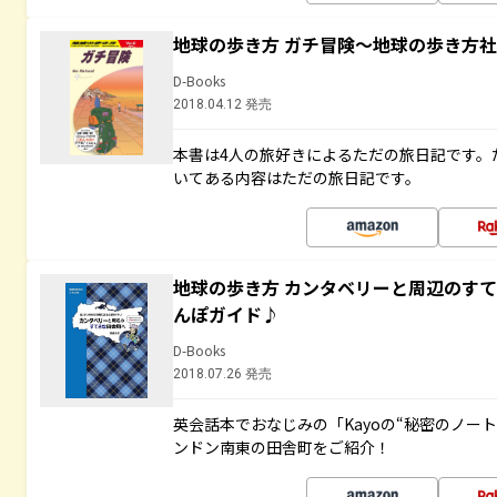
地球の歩き方 ガチ冒険～地球の歩き方
D-Books
2018.04.12 発売
本書は4人の旅好きによるただの旅日記です。
いてある内容はただの旅日記です。
地球の歩き方 カンタベリーと周辺のす
んぽガイド♪
D-Books
2018.07.26 発売
英会話本でおなじみの「Kayoの“秘密のノー
ンドン南東の田舎町をご紹介！