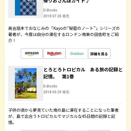
帰りおさんぽガイド♪
D-Books
2018.07.26 発売
英会話本でおなじみの「Kayoの“秘密のノート”」シリーズの
著者が、今度は自分の滞在するロンドン南東の田舎町をご紹
介！
詳細を見る
とろとろトロピカル ある旅の記録と
記憶。 第1巻
D-Books
2018.03.29 発売
子供の頃から夢見ていた南の島に滞在することになった筆者
が、島で出合うトロピカルでマジカルな45日間の記録と記
憶。