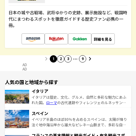
日本の城や古戦場、武将ゆかりの史跡、展示施設など、戦国時
代にまつわるスポットを徹底ガイドする歴史ファン必携の一
冊。
詳細を見る
…
1
2
3
9
AD
AD
人気の国と地域から探す
イタリア
イタリアは歴史、文化、グルメ、自然と多彩な魅力にあふ
れた国。
ローマ
の古代遺跡やフィレンツェのルネッサンス
美術、ヴェネツィアの運河など、歴史あるスポットはもち
スペイン
ろん、トスカーナの美しい田園風景やアマルフィ海岸の絶
景など、自然景観も見逃せない。観光の合間には、本場の
イベリア半島のほぼ80％を占めるスペインは、太陽が降り
ピザやパスタなど、絶品のイタリア料理を堪能することも
注ぐ地中海沿岸から雄大なピレネー山脈まで、多彩な自然
できる。朝目覚めてから夜眠るまで、すべての瞬間を楽し
と文化が詰まったヨーロッパ屈指の旅行先だ。多様な地域
フランスの基本情報と観光ガイド・有名観光スポ
ませてくれるイタリアで、忘れられない旅をしてみよう！
文化が根付くこの国では、情熱的なフラメンコ、熱気あふ