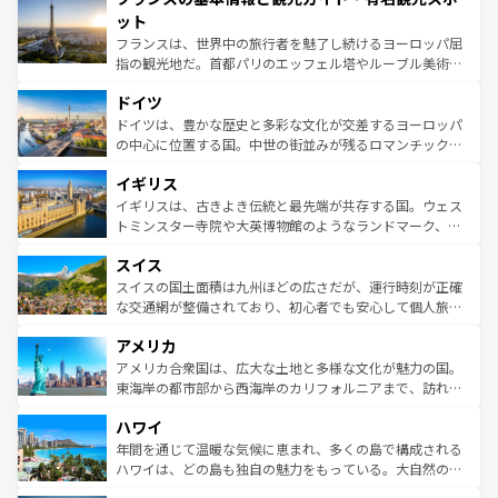
なお、新着のイタリア情報は
コンテンツ一覧
を参照してほ
れる闘牛、そして美味しいタパスが生活の一部となってい
ット
しい。
る。首都マドリードの洗練された雰囲気や、バルセロナの
フランスは、世界中の旅行者を魅了し続けるヨーロッパ屈
アートに溢れた街角から、地方では古代ローマ遺跡や中世
指の観光地だ。首都パリのエッフェル塔やルーブル美術館
の城塞都市、穏やかなビーチリゾートまで多彩な表情を見
といった象徴的なスポットから、田舎町の古風な美しさま
せる。地方によって風土や気候が異なるスペインはその個
ドイツ
で、幅広い魅力が詰まっている。華麗な宮殿、歴史的な大
性で訪れる人を魅了する。 なお、新着のスペイン情報は
コ
聖堂、美しいビーチ、そして豊かな自然が、訪れる者を心
ドイツは、豊かな歴史と多彩な文化が交差するヨーロッパ
ンテンツ一覧
を参照してほしい。
から魅了する。また、フランスは美食の国としても知ら
の中心に位置する国。中世の街並みが残るロマンチック街
れ、フランス料理はユネスコ無形文化遺産にも登録されて
道から、未来を先取りするようなモダンな都市まで多様な
イギリス
いる。シャンパンの発祥地であるランス、プロヴァンスの
顔を持つこの国は、どこを歩いても飽きることがない。ベ
香り高いラベンダー畑など、多彩な楽しみ方が可能だ。さ
ルリンの文化的活気、バイエルン州のアルプスの絶景、そ
イギリスは、古きよき伝統と最先端が共存する国。ウェス
らに、パリ以外の地域にも魅力が溢れており、どの街角に
してライン川沿いのワイン畑といった風景は必見。ビール
トミンスター寺院や大英博物館のようなランドマーク、歴
も豊かな歴史と文化が息づいている。パリ以外の個性あふ
とソーセージを味わいながら地元の人と過ごす楽しい時間
史ある大学都市、美しい丘陵地帯や牧歌的な風景など、エ
れる地方に足を運ぶとそれぞれで全く異なる文化を体験で
スイス
は、お酒好きな人にはぜひ体験してほしい。 なお、新着の
リアごとに異なる魅力がある。また、優雅なアフタヌーン
きるだろう。 なお、新着のフランス情報は
コンテンツ一覧
ドイツ情報は
コンテンツ一覧
を参照してほしい。
ティー、ビール好きにはたまらない英国パブ、サッカー観
スイスの国土面積は九州ほどの広さだが、運行時刻が正確
を参照してほしい。
戦など、本場だからこそできる体験も豊富。イギリスを旅
な交通網が整備されており、初心者でも安心して個人旅行
して楽しみつくそう。 なお、新着のイギリス情報は
コンテ
を楽しめる。日本同様に時刻表どおりの旅が可能だ。中世
アメリカ
ンツ一覧
を参照してほしい。
の建物がそのまま残る町や、スイスならではのユニークな
博物館もあり、アルプス観光だけでなく町歩きも満喫する
アメリカ合衆国は、広大な土地と多様な文化が魅力の国。
ことができる。国民の所得が高いため物価も高いが、旅行
東海岸の都市部から西海岸のカリフォルニアまで、訪れる
者向けの交通パス提供のサービスもあり、うまく活用すれ
場所ごとに異なる風景と体験が待っている。ニューヨーク
ハワイ
ば市内交通費無料で観光を楽しむこともできる。 なお、新
のような巨大都市は、観光、ショッピング、エンターテイ
着のスイス情報は
コンテンツ一覧
を参照してほしい。
ンメントが詰まった刺激的なスポットだ。一方、アメリカ
年間を通じて温暖な気候に恵まれ、多くの島で構成される
西部には大自然が広がり、グランドキャニオンやイエロー
ハワイは、どの島も独自の魅力をもっている。大自然の神
ストーン国立公園といった絶景が堪能できる。さらに、南
秘を感じたいなら、火山が生み出した壮大な景観を誇るハ