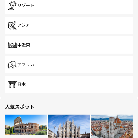
リゾート
アジア
中近東
アフリカ
日本
人気スポット