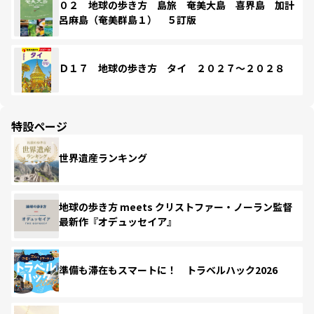
０２ 地球の歩き方 島旅 奄美大島 喜界島 加計
呂麻島（奄美群島１） ５訂版
Ｄ１７ 地球の歩き方 タイ ２０２７～２０２８
特設ページ
世界遺産ランキング
地球の歩き方 meets クリストファー・ノーラン監督
最新作『オデュッセイア』
準備も滞在もスマートに！ トラベルハック2026