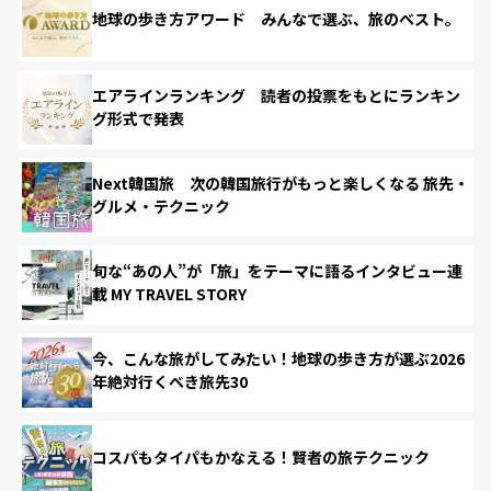
地球の歩き方アワード みんなで選ぶ、旅のベスト。
エアラインランキング 読者の投票をもとにランキン
グ形式で発表
Next韓国旅 次の韓国旅行がもっと楽しくなる 旅先・
グルメ・テクニック
旬な“あの人”が「旅」をテーマに語るインタビュー連
載 MY TRAVEL STORY
今、こんな旅がしてみたい！地球の歩き方が選ぶ2026
年絶対行くべき旅先30
コスパもタイパもかなえる！賢者の旅テクニック