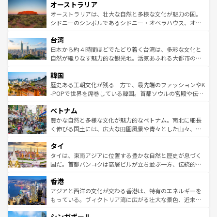
オーストラリア
部のニューオーリンズでは、音楽と美食が融合した独特の
ワイ島は見逃せない。また、定番の観光地といえばオアフ
文化が魅力。旅行者はアメリカの各地域で異なる魅力を楽
島だが、静かな自然を求めるならマウイ島やカウアイ島が
オーストラリアは、壮大な自然と多様な文化が魅力の国。
しみながら、その多様性と豊かな歴史を感じることができ
おすすめ。エメラルドグリーンに輝く海をはじめ、豊かな
シドニーのシンボルであるシドニー・オペラハウス、オー
るだろう。車でのロードトリップや列車の旅も、アメリカ
文化や歴史が息づいている。「アロハスピリット」と呼ば
ストラリア東海岸北部に広がる大サンゴ礁地帯グレートバ
ならではの贅沢な旅のスタイルだ。 なお、新着のアメリカ
台湾
れるおもてなしの心で訪れる人々を迎えてくれるハワイの
リアリーフや大陸中央部にそびえるウルル（エアーズロッ
情報は
コンテンツ一覧
を参照してほしい。
人々、おいしいローカルフードやハワイアンミュージッ
ク）、タスマニアの美しい原生林やケアンズの熱帯雨林な
日本から約４時間ほどでたどり着く台湾は、多彩な文化と
ク、伝統的なフラダンスなど、すべてがハワイの魅力を彩
ど、見どころがたくさん。また、カフェやワイン、オージ
自然が織りなす魅力的な観光地。活気あふれる大都市の台
っている。訪れるたびに新しい発見と感動が待っているハ
ービーフなどの食文化も豊かで、美味しいものであふれて
北やノスタルジックな町並みが人気な九份（ジォウフェ
ワイを、存分に味わってほしい。 なお、新着のハワイ情報
韓国
いる。アクティビティも充実しており、サーフィンやダイ
ン）、静ひつな山岳地帯である台湾東部など、都市の喧騒
は
コンテンツ一覧
を参照してほしい。
ビング、ハイキングなど、アウトドア好きにはたまらな
と山間の静けさが共存しており、訪れる人に新しい発見と
歴史ある王朝文化が残る一方で、最先端のファッションやK
い。オーストラリアの多彩な魅力を存分に味わいつくそ
驚きをもたらしてくれる。また、奥深い台湾の食文化も魅
-POPで世界を席巻している韓国。首都ソウルの宮殿や伝統
う。 なお、新着のオーストラリア情報は
コンテンツ一覧
を
力で、夜市などの屋台グルメから高級料理、ヘルシーで美
家屋が並ぶエリアでは韓国の歴史と文化に浸ることがで
参照してほしい。
ベトナム
容にもいいと評判のスイーツなど、バラエティ豊かな料理
き、地方に足を延ばせば四季折々の自然美を楽しむことが
が味わえる。 なお、新着の台湾情報は
コンテンツ一覧
を参
できる。そして、キムチや焼肉、絶品のストリートフード
豊かな自然と多様な文化が魅力的なベトナム。南北に細長
照してほしい。
まで、さまざまな韓国料理が待っている。夜には、韓国な
く伸びる国土には、広大な田園風景や青々とした山々、世
らではのナイトライフも堪能できる。あたたかいホスピタ
界遺産に登録された壮大な自然景観が点在し、都市部では
タイ
リティに包まれながら、韓国の多彩な魅力を心ゆくまで味
急速な発展と共に伝統が息づく。ハノイの古い町並みやホ
わってみてほしい。 なお、新着の韓国情報は
コンテンツ一
ーチミン市のフランス統治時代の建物も、独特の雰囲気を
タイは、東南アジアに位置する豊かな自然と歴史が息づく
覧
を参照してほしい。
醸し出している。また、バラエティの豊かさとおいしさで
国だ。首都バンコクは高層ビルが立ち並ぶ一方、伝統的な
世界中の食通を魅了してやまないベトナム料理も魅力のひ
寺院や市場がいたるところに点在し、古きよき文化と現代
香港
とつ。フォーやバインミー、ベトナムコーヒーなどは、ぜ
の活気が交差している。北部ではチェンマイなどの山岳地
ひ現地で味わいたい。どの地域を訪れてもあたたかい人々
帯で自然と触れ合い、南部ではプーケットやクラビの美し
アジアと西洋の文化が交わる香港は、特有のエネルギーを
が旅行者を迎えてくれるので、きっと忘れられない旅にな
いビーチでリゾート気分を楽しむことができる。タイ料理
もっている。ヴィクトリア湾に広がる壮大な景色、近未来
るはずだ。 なお、新着のベトナム情報は
コンテンツ一覧
を
は世界的に有名で、屋台から高級レストランまで味覚を刺
的なアートスポット、そして歴史と現代が融合した町並
参照してほしい。
シンガポール
激する。気候は一年中温暖で、どの季節にも異なる楽しみ
み、どこを訪れても感動するはず。観光スポットが密集し