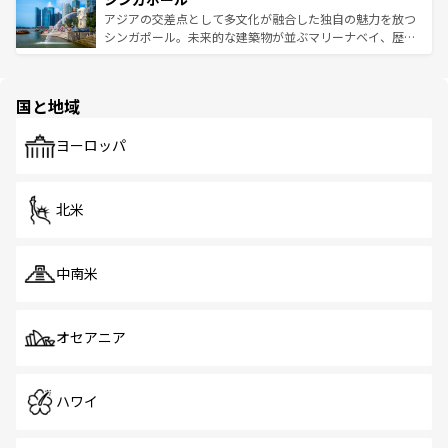
が待っている。親しみやすいタイの人々、仏教を中心とし
ており、効率よく見どころを回れるのも魅力。息をのむよ
アジアの交差点として多文化が融合した独自の魅力を放つ
た文化、そして多様な観光資源が、訪れる旅人を魅了し続
うな絶景から文化的な体験まで、香港を存分に楽しみ尽く
シンガポール。未来的な建築物が並ぶマリーナベイ、歴史
ける。 なお、新着のタイ情報は
コンテンツ一覧
を参照して
そう。 なお、新着の香港情報は
コンテンツ一覧
を参照して
と伝統を感じられるエスニックタウン、多数の緑豊かな公
ほしい。
ほしい。
園や自然保護区など、自然が調和した近代的な景観と文化
の多様性あふれるカラフルな町は、どこを歩いても新しい
国と地域
発見がある。さらに、治安のよさや充実した公共交通機関
も、旅行者にとっては魅力的なポイント。グルメも豊富
で、ホーカーズは地元の風情を楽しめる外せないスポット
ヨーロッパ
だ。訪れる人を飽きさせないシンガポールで、多様な魅力
を体感しよう。 なお、新着のシンガポール情報は
コンテン
ツ一覧
を参照してほしい。
北米
中南米
オセアニア
ハワイ