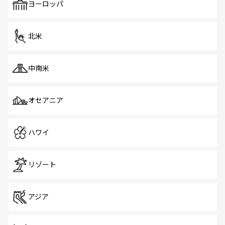
で、ホーカーズは地元の風情を楽しめる外せないスポット
ヨーロッパ
だ。訪れる人を飽きさせないシンガポールで、多様な魅力
を体感しよう。 なお、新着のシンガポール情報は
コンテン
ツ一覧
を参照してほしい。
北米
中南米
オセアニア
ハワイ
リゾート
アジア