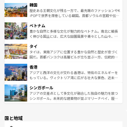
は
コンテンツ一覧
を参照してほしい。
韓国
いる。アクティビティも充実しており、サーフィンやダイ
ン）、静ひつな山岳地帯である台湾東部など、都市の喧騒
ビング、ハイキングなど、アウトドア好きにはたまらな
と山間の静けさが共存しており、訪れる人に新しい発見と
歴史ある王朝文化が残る一方で、最先端のファッションやK
い。オーストラリアの多彩な魅力を存分に味わいつくそ
驚きをもたらしてくれる。また、奥深い台湾の食文化も魅
-POPで世界を席巻している韓国。首都ソウルの宮殿や伝統
う。 なお、新着のオーストラリア情報は
コンテンツ一覧
を
力で、夜市などの屋台グルメから高級料理、ヘルシーで美
家屋が並ぶエリアでは韓国の歴史と文化に浸ることがで
参照してほしい。
ベトナム
容にもいいと評判のスイーツなど、バラエティ豊かな料理
き、地方に足を延ばせば四季折々の自然美を楽しむことが
が味わえる。 なお、新着の台湾情報は
コンテンツ一覧
を参
できる。そして、キムチや焼肉、絶品のストリートフード
豊かな自然と多様な文化が魅力的なベトナム。南北に細長
照してほしい。
まで、さまざまな韓国料理が待っている。夜には、韓国な
く伸びる国土には、広大な田園風景や青々とした山々、世
らではのナイトライフも堪能できる。あたたかいホスピタ
界遺産に登録された壮大な自然景観が点在し、都市部では
タイ
リティに包まれながら、韓国の多彩な魅力を心ゆくまで味
急速な発展と共に伝統が息づく。ハノイの古い町並みやホ
わってみてほしい。 なお、新着の韓国情報は
コンテンツ一
ーチミン市のフランス統治時代の建物も、独特の雰囲気を
タイは、東南アジアに位置する豊かな自然と歴史が息づく
覧
を参照してほしい。
醸し出している。また、バラエティの豊かさとおいしさで
国だ。首都バンコクは高層ビルが立ち並ぶ一方、伝統的な
世界中の食通を魅了してやまないベトナム料理も魅力のひ
寺院や市場がいたるところに点在し、古きよき文化と現代
香港
とつ。フォーやバインミー、ベトナムコーヒーなどは、ぜ
の活気が交差している。北部ではチェンマイなどの山岳地
ひ現地で味わいたい。どの地域を訪れてもあたたかい人々
帯で自然と触れ合い、南部ではプーケットやクラビの美し
アジアと西洋の文化が交わる香港は、特有のエネルギーを
が旅行者を迎えてくれるので、きっと忘れられない旅にな
いビーチでリゾート気分を楽しむことができる。タイ料理
もっている。ヴィクトリア湾に広がる壮大な景色、近未来
るはずだ。 なお、新着のベトナム情報は
コンテンツ一覧
を
は世界的に有名で、屋台から高級レストランまで味覚を刺
的なアートスポット、そして歴史と現代が融合した町並
参照してほしい。
シンガポール
激する。気候は一年中温暖で、どの季節にも異なる楽しみ
み、どこを訪れても感動するはず。観光スポットが密集し
が待っている。親しみやすいタイの人々、仏教を中心とし
ており、効率よく見どころを回れるのも魅力。息をのむよ
アジアの交差点として多文化が融合した独自の魅力を放つ
た文化、そして多様な観光資源が、訪れる旅人を魅了し続
うな絶景から文化的な体験まで、香港を存分に楽しみ尽く
シンガポール。未来的な建築物が並ぶマリーナベイ、歴史
ける。 なお、新着のタイ情報は
コンテンツ一覧
を参照して
そう。 なお、新着の香港情報は
コンテンツ一覧
を参照して
と伝統を感じられるエスニックタウン、多数の緑豊かな公
ほしい。
ほしい。
園や自然保護区など、自然が調和した近代的な景観と文化
の多様性あふれるカラフルな町は、どこを歩いても新しい
国と地域
発見がある。さらに、治安のよさや充実した公共交通機関
も、旅行者にとっては魅力的なポイント。グルメも豊富