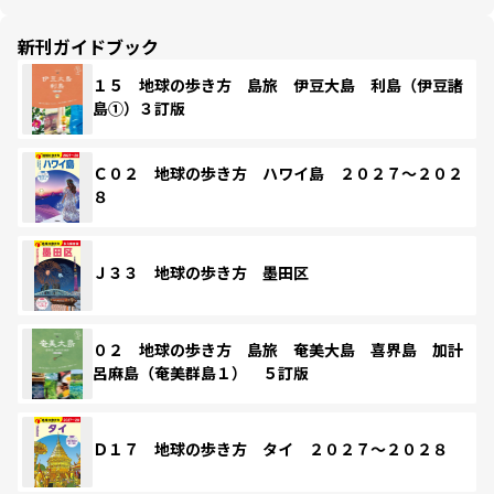
新刊ガイドブック
１５ 地球の歩き方 島旅 伊豆大島 利島（伊豆諸
島①）３訂版
Ｃ０２ 地球の歩き方 ハワイ島 ２０２７～２０２
８
Ｊ３３ 地球の歩き方 墨田区
０２ 地球の歩き方 島旅 奄美大島 喜界島 加計
呂麻島（奄美群島１） ５訂版
Ｄ１７ 地球の歩き方 タイ ２０２７～２０２８