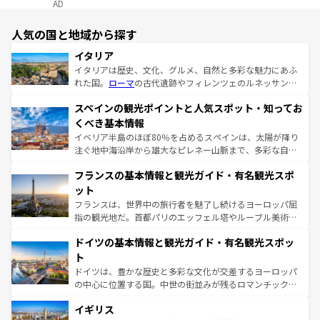
AD
人気の国と地域から探す
イタリア
イタリアは歴史、文化、グルメ、自然と多彩な魅力にあふ
れた国。
ローマ
の古代遺跡やフィレンツェのルネッサンス
美術、ヴェネツィアの運河など、歴史あるスポットはもち
スペインの観光ポイントと人気スポット・知ってお
ろん、トスカーナの美しい田園風景やアマルフィ海岸の絶
景など、自然景観も見逃せない。観光の合間には、本場の
くべき基本情報
ピザやパスタなど、絶品のイタリア料理を堪能することも
イベリア半島のほぼ80％を占めるスペインは、太陽が降り
できる。朝目覚めてから夜眠るまで、すべての瞬間を楽し
注ぐ地中海沿岸から雄大なピレネー山脈まで、多彩な自然
ませてくれるイタリアで、忘れられない旅をしてみよう！
と文化が詰まったヨーロッパ屈指の旅行先だ。多様な地域
なお、新着のイタリア情報は
コンテンツ一覧
を参照してほ
フランスの基本情報と観光ガイド・有名観光スポ
文化が根付くこの国では、情熱的なフラメンコ、熱気あふ
しい。
れる闘牛、そして美味しいタパスが生活の一部となってい
ット
る。首都マドリードの洗練された雰囲気や、バルセロナの
フランスは、世界中の旅行者を魅了し続けるヨーロッパ屈
アートに溢れた街角から、地方では古代ローマ遺跡や中世
指の観光地だ。首都パリのエッフェル塔やルーブル美術館
の城塞都市、穏やかなビーチリゾートまで多彩な表情を見
といった象徴的なスポットから、田舎町の古風な美しさま
せる。地方によって風土や気候が異なるスペインはその個
ドイツの基本情報と観光ガイド・有名観光スポッ
で、幅広い魅力が詰まっている。華麗な宮殿、歴史的な大
性で訪れる人を魅了する。 なお、新着のスペイン情報は
コ
聖堂、美しいビーチ、そして豊かな自然が、訪れる者を心
ト
ンテンツ一覧
を参照してほしい。
から魅了する。また、フランスは美食の国としても知ら
ドイツは、豊かな歴史と多彩な文化が交差するヨーロッパ
れ、フランス料理はユネスコ無形文化遺産にも登録されて
の中心に位置する国。中世の街並みが残るロマンチック街
いる。シャンパンの発祥地であるランス、プロヴァンスの
道から、未来を先取りするようなモダンな都市まで多様な
香り高いラベンダー畑など、多彩な楽しみ方が可能だ。さ
イギリス
顔を持つこの国は、どこを歩いても飽きることがない。ベ
らに、パリ以外の地域にも魅力が溢れており、どの街角に