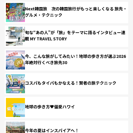
Next韓国旅 次の韓国旅行がもっと楽しくなる 旅先・
グルメ・テクニック
旬な“あの人”が「旅」をテーマに語るインタビュー連
載 MY TRAVEL STORY
今、こんな旅がしてみたい！地球の歩き方が選ぶ2026
年絶対行くべき旅先30
コスパもタイパもかなえる！賢者の旅テクニック
地球の歩き方♥偏愛ハワイ
今年の夏はインスパイアへ！