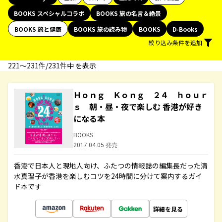
BOOKS スペシャルコラボ
BOOKS 旅の名言＆絶景
BOOKS 旅と健康
BOOKS 旅の読み物
BOOKS
D-Books
絞り込み条件を追加
221〜231件/231件中 を表示
Ｈｏｎｇ Ｋｏｎｇ ２４ ｈｏｕｒ
ｓ 朝・昼・夜で楽しむ 香港が好き
になる本
BOOKS
2017.04.05 発売
香港で日本人と現地人向け、ふたつの情報誌の編集長だった清
水真理子が香港を楽しむコツを24時間に分けて案内するガイ
ド本です
詳細を見る