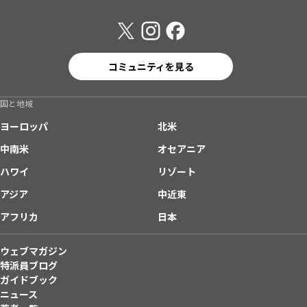
コミュニティを見る
国と地域
ヨーロッパ
北米
中南米
オセアニア
ハワイ
リゾート
アジア
中近東
アフリカ
日本
ウェブマガジン
特派員ブログ
ガイドブック
ニュース