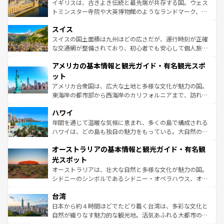
ルリンの文化的活気、バイエルン州のアルプスの絶景、そ
イギリスは、古きよき伝統と最先端が共存する国。ウェス
も豊かな歴史と文化が息づいている。パリ以外の個性あふ
してライン川沿いのワイン畑といった風景は必見。ビール
トミンスター寺院や大英博物館のようなランドマーク、歴
れる地方に足を運ぶとそれぞれで全く異なる文化を体験で
とソーセージを味わいながら地元の人と過ごす楽しい時間
史ある大学都市、美しい丘陵地帯や牧歌的な風景など、エ
きるだろう。 なお、新着のフランス情報は
コンテンツ一覧
スイス
は、お酒好きな人にはぜひ体験してほしい。 なお、新着の
リアごとに異なる魅力がある。また、優雅なアフタヌーン
を参照してほしい。
ドイツ情報は
コンテンツ一覧
を参照してほしい。
ティー、ビール好きにはたまらない英国パブ、サッカー観
スイスの国土面積は九州ほどの広さだが、運行時刻が正確
戦など、本場だからこそできる体験も豊富。イギリスを旅
な交通網が整備されており、初心者でも安心して個人旅行
して楽しみつくそう。 なお、新着のイギリス情報は
コンテ
を楽しめる。日本同様に時刻表どおりの旅が可能だ。中世
アメリカの基本情報と観光ガイド・有名観光スポ
ンツ一覧
を参照してほしい。
の建物がそのまま残る町や、スイスならではのユニークな
博物館もあり、アルプス観光だけでなく町歩きも満喫する
ット
ことができる。国民の所得が高いため物価も高いが、旅行
アメリカ合衆国は、広大な土地と多様な文化が魅力の国。
者向けの交通パス提供のサービスもあり、うまく活用すれ
東海岸の都市部から西海岸のカリフォルニアまで、訪れる
ば市内交通費無料で観光を楽しむこともできる。 なお、新
場所ごとに異なる風景と体験が待っている。ニューヨーク
着のスイス情報は
コンテンツ一覧
を参照してほしい。
ハワイ
のような巨大都市は、観光、ショッピング、エンターテイ
ンメントが詰まった刺激的なスポットだ。一方、アメリカ
年間を通じて温暖な気候に恵まれ、多くの島で構成される
西部には大自然が広がり、グランドキャニオンやイエロー
ハワイは、どの島も独自の魅力をもっている。大自然の神
ストーン国立公園といった絶景が堪能できる。さらに、南
秘を感じたいなら、火山が生み出した壮大な景観を誇るハ
オーストラリアの基本情報と観光ガイド・有名観
部のニューオーリンズでは、音楽と美食が融合した独特の
ワイ島は見逃せない。また、定番の観光地といえばオアフ
文化が魅力。旅行者はアメリカの各地域で異なる魅力を楽
島だが、静かな自然を求めるならマウイ島やカウアイ島が
光スポット
しみながら、その多様性と豊かな歴史を感じることができ
おすすめ。エメラルドグリーンに輝く海をはじめ、豊かな
オーストラリアは、壮大な自然と多様な文化が魅力の国。
るだろう。車でのロードトリップや列車の旅も、アメリカ
文化や歴史が息づいている。「アロハスピリット」と呼ば
シドニーのシンボルであるシドニー・オペラハウス、オー
ならではの贅沢な旅のスタイルだ。 なお、新着のアメリカ
れるおもてなしの心で訪れる人々を迎えてくれるハワイの
ストラリア東海岸北部に広がる大サンゴ礁地帯グレートバ
情報は
コンテンツ一覧
を参照してほしい。
人々、おいしいローカルフードやハワイアンミュージッ
台湾
リアリーフや大陸中央部にそびえるウルル（エアーズロッ
ク、伝統的なフラダンスなど、すべてがハワイの魅力を彩
ク）、タスマニアの美しい原生林やケアンズの熱帯雨林な
日本から約４時間ほどでたどり着く台湾は、多彩な文化と
っている。訪れるたびに新しい発見と感動が待っているハ
ど、見どころがたくさん。また、カフェやワイン、オージ
自然が織りなす魅力的な観光地。活気あふれる大都市の台
ワイを、存分に味わってほしい。 なお、新着のハワイ情報
ービーフなどの食文化も豊かで、美味しいものであふれて
北やノスタルジックな町並みが人気な九份（ジォウフェ