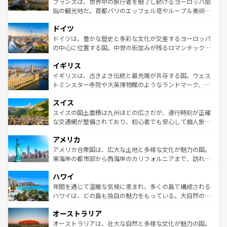
フランスは、世界中の旅行者を魅了し続けるヨーロッパ屈
アートに溢れた街角から、地方では古代ローマ遺跡や中世
指の観光地だ。首都パリのエッフェル塔やルーブル美術館
の城塞都市、穏やかなビーチリゾートまで多彩な表情を見
といった象徴的なスポットから、田舎町の古風な美しさま
せる。地方によって風土や気候が異なるスペインはその個
ドイツ
で、幅広い魅力が詰まっている。華麗な宮殿、歴史的な大
性で訪れる人を魅了する。 なお、新着のスペイン情報は
コ
聖堂、美しいビーチ、そして豊かな自然が、訪れる者を心
ドイツは、豊かな歴史と多彩な文化が交差するヨーロッパ
ンテンツ一覧
を参照してほしい。
から魅了する。また、フランスは美食の国としても知ら
の中心に位置する国。中世の街並みが残るロマンチック街
れ、フランス料理はユネスコ無形文化遺産にも登録されて
道から、未来を先取りするようなモダンな都市まで多様な
イギリス
いる。シャンパンの発祥地であるランス、プロヴァンスの
顔を持つこの国は、どこを歩いても飽きることがない。ベ
香り高いラベンダー畑など、多彩な楽しみ方が可能だ。さ
ルリンの文化的活気、バイエルン州のアルプスの絶景、そ
イギリスは、古きよき伝統と最先端が共存する国。ウェス
らに、パリ以外の地域にも魅力が溢れており、どの街角に
してライン川沿いのワイン畑といった風景は必見。ビール
トミンスター寺院や大英博物館のようなランドマーク、歴
も豊かな歴史と文化が息づいている。パリ以外の個性あふ
とソーセージを味わいながら地元の人と過ごす楽しい時間
史ある大学都市、美しい丘陵地帯や牧歌的な風景など、エ
れる地方に足を運ぶとそれぞれで全く異なる文化を体験で
スイス
は、お酒好きな人にはぜひ体験してほしい。 なお、新着の
リアごとに異なる魅力がある。また、優雅なアフタヌーン
きるだろう。 なお、新着のフランス情報は
コンテンツ一覧
ドイツ情報は
コンテンツ一覧
を参照してほしい。
ティー、ビール好きにはたまらない英国パブ、サッカー観
スイスの国土面積は九州ほどの広さだが、運行時刻が正確
を参照してほしい。
戦など、本場だからこそできる体験も豊富。イギリスを旅
な交通網が整備されており、初心者でも安心して個人旅行
して楽しみつくそう。 なお、新着のイギリス情報は
コンテ
を楽しめる。日本同様に時刻表どおりの旅が可能だ。中世
アメリカ
ンツ一覧
を参照してほしい。
の建物がそのまま残る町や、スイスならではのユニークな
博物館もあり、アルプス観光だけでなく町歩きも満喫する
アメリカ合衆国は、広大な土地と多様な文化が魅力の国。
ことができる。国民の所得が高いため物価も高いが、旅行
東海岸の都市部から西海岸のカリフォルニアまで、訪れる
者向けの交通パス提供のサービスもあり、うまく活用すれ
場所ごとに異なる風景と体験が待っている。ニューヨーク
ハワイ
ば市内交通費無料で観光を楽しむこともできる。 なお、新
のような巨大都市は、観光、ショッピング、エンターテイ
着のスイス情報は
コンテンツ一覧
を参照してほしい。
ンメントが詰まった刺激的なスポットだ。一方、アメリカ
年間を通じて温暖な気候に恵まれ、多くの島で構成される
西部には大自然が広がり、グランドキャニオンやイエロー
ハワイは、どの島も独自の魅力をもっている。大自然の神
ストーン国立公園といった絶景が堪能できる。さらに、南
秘を感じたいなら、火山が生み出した壮大な景観を誇るハ
オーストラリア
部のニューオーリンズでは、音楽と美食が融合した独特の
ワイ島は見逃せない。また、定番の観光地といえばオアフ
文化が魅力。旅行者はアメリカの各地域で異なる魅力を楽
島だが、静かな自然を求めるならマウイ島やカウアイ島が
オーストラリアは、壮大な自然と多様な文化が魅力の国。