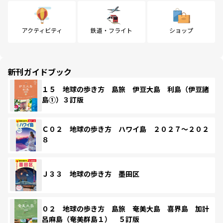
アクティビティ
鉄道・フライト
ショップ
新刊ガイドブック
１５ 地球の歩き方 島旅 伊豆大島 利島（伊豆諸
島①）３訂版
Ｃ０２ 地球の歩き方 ハワイ島 ２０２７～２０２
８
Ｊ３３ 地球の歩き方 墨田区
０２ 地球の歩き方 島旅 奄美大島 喜界島 加計
呂麻島（奄美群島１） ５訂版