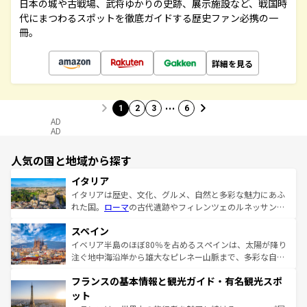
日本の城や古戦場、武将ゆかりの史跡、展示施設など、戦国時
代にまつわるスポットを徹底ガイドする歴史ファン必携の一
冊。
詳細を見る
…
1
2
3
6
AD
AD
人気の国と地域から探す
イタリア
イタリアは歴史、文化、グルメ、自然と多彩な魅力にあふ
れた国。
ローマ
の古代遺跡やフィレンツェのルネッサンス
美術、ヴェネツィアの運河など、歴史あるスポットはもち
スペイン
ろん、トスカーナの美しい田園風景やアマルフィ海岸の絶
景など、自然景観も見逃せない。観光の合間には、本場の
イベリア半島のほぼ80％を占めるスペインは、太陽が降り
ピザやパスタなど、絶品のイタリア料理を堪能することも
注ぐ地中海沿岸から雄大なピレネー山脈まで、多彩な自然
できる。朝目覚めてから夜眠るまで、すべての瞬間を楽し
と文化が詰まったヨーロッパ屈指の旅行先だ。多様な地域
フランスの基本情報と観光ガイド・有名観光スポ
ませてくれるイタリアで、忘れられない旅をしてみよう！
文化が根付くこの国では、情熱的なフラメンコ、熱気あふ
なお、新着のイタリア情報は
コンテンツ一覧
を参照してほ
れる闘牛、そして美味しいタパスが生活の一部となってい
ット
しい。
る。首都マドリードの洗練された雰囲気や、バルセロナの