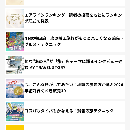
エアラインランキング 読者の投票をもとにランキン
グ形式で発表
Next韓国旅 次の韓国旅行がもっと楽しくなる 旅先・
グルメ・テクニック
旬な“あの人”が「旅」をテーマに語るインタビュー連
載 MY TRAVEL STORY
今、こんな旅がしてみたい！地球の歩き方が選ぶ2026
年絶対行くべき旅先30
コスパもタイパもかなえる！賢者の旅テクニック