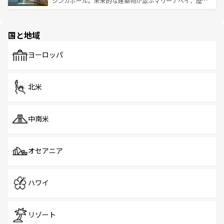
シンガポール。未来的な建築物が並ぶマリーナベイ、歴史
ける。 なお、新着のタイ情報は
コンテンツ一覧
を参照して
そう。 なお、新着の香港情報は
コンテンツ一覧
を参照して
と伝統を感じられるエスニックタウン、多数の緑豊かな公
ほしい。
ほしい。
園や自然保護区など、自然が調和した近代的な景観と文化
の多様性あふれるカラフルな町は、どこを歩いても新しい
国と地域
発見がある。さらに、治安のよさや充実した公共交通機関
も、旅行者にとっては魅力的なポイント。グルメも豊富
で、ホーカーズは地元の風情を楽しめる外せないスポット
ヨーロッパ
だ。訪れる人を飽きさせないシンガポールで、多様な魅力
を体感しよう。 なお、新着のシンガポール情報は
コンテン
ツ一覧
を参照してほしい。
北米
中南米
オセアニア
ハワイ
リゾート