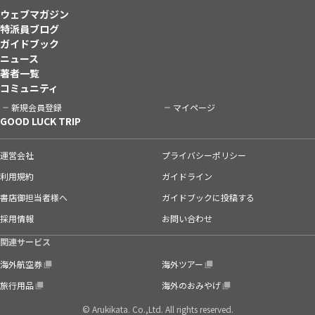
ウェブマガジン
特派員ブログ
ガイドブック
ニュース
著者一覧
コミュニティ
新規会員登録
マイページ
GOOD LUCK TRIP
運営会社
プライバシーポリシー
利用規約
ガイドライン
書店御担当者様へ
ガイドブックに投稿する
採用情報
お問い合わせ
関連サービス
海外航空券
海外ツアー
旅行用品
海外のおみやげ
© Arukikata. Co.,Ltd. All rights reserved.