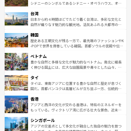
しみながら、その多様性と豊かな歴史を感じることができ
おすすめ。エメラルドグリーンに輝く海をはじめ、豊かな
シドニーのシンボルであるシドニー・オペラハウス、オー
るだろう。車でのロードトリップや列車の旅も、アメリカ
文化や歴史が息づいている。「アロハスピリット」と呼ば
ストラリア東海岸北部に広がる大サンゴ礁地帯グレートバ
ならではの贅沢な旅のスタイルだ。 なお、新着のアメリカ
台湾
れるおもてなしの心で訪れる人々を迎えてくれるハワイの
リアリーフや大陸中央部にそびえるウルル（エアーズロッ
情報は
コンテンツ一覧
を参照してほしい。
人々、おいしいローカルフードやハワイアンミュージッ
ク）、タスマニアの美しい原生林やケアンズの熱帯雨林な
日本から約４時間ほどでたどり着く台湾は、多彩な文化と
ク、伝統的なフラダンスなど、すべてがハワイの魅力を彩
ど、見どころがたくさん。また、カフェやワイン、オージ
自然が織りなす魅力的な観光地。活気あふれる大都市の台
っている。訪れるたびに新しい発見と感動が待っているハ
ービーフなどの食文化も豊かで、美味しいものであふれて
北やノスタルジックな町並みが人気な九份（ジォウフェ
ワイを、存分に味わってほしい。 なお、新着のハワイ情報
韓国
いる。アクティビティも充実しており、サーフィンやダイ
ン）、静ひつな山岳地帯である台湾東部など、都市の喧騒
は
コンテンツ一覧
を参照してほしい。
ビング、ハイキングなど、アウトドア好きにはたまらな
と山間の静けさが共存しており、訪れる人に新しい発見と
歴史ある王朝文化が残る一方で、最先端のファッションやK
い。オーストラリアの多彩な魅力を存分に味わいつくそ
驚きをもたらしてくれる。また、奥深い台湾の食文化も魅
-POPで世界を席巻している韓国。首都ソウルの宮殿や伝統
う。 なお、新着のオーストラリア情報は
コンテンツ一覧
を
力で、夜市などの屋台グルメから高級料理、ヘルシーで美
家屋が並ぶエリアでは韓国の歴史と文化に浸ることがで
参照してほしい。
ベトナム
容にもいいと評判のスイーツなど、バラエティ豊かな料理
き、地方に足を延ばせば四季折々の自然美を楽しむことが
が味わえる。 なお、新着の台湾情報は
コンテンツ一覧
を参
できる。そして、キムチや焼肉、絶品のストリートフード
豊かな自然と多様な文化が魅力的なベトナム。南北に細長
照してほしい。
まで、さまざまな韓国料理が待っている。夜には、韓国な
く伸びる国土には、広大な田園風景や青々とした山々、世
らではのナイトライフも堪能できる。あたたかいホスピタ
界遺産に登録された壮大な自然景観が点在し、都市部では
タイ
リティに包まれながら、韓国の多彩な魅力を心ゆくまで味
急速な発展と共に伝統が息づく。ハノイの古い町並みやホ
わってみてほしい。 なお、新着の韓国情報は
コンテンツ一
ーチミン市のフランス統治時代の建物も、独特の雰囲気を
タイは、東南アジアに位置する豊かな自然と歴史が息づく
覧
を参照してほしい。
醸し出している。また、バラエティの豊かさとおいしさで
国だ。首都バンコクは高層ビルが立ち並ぶ一方、伝統的な
世界中の食通を魅了してやまないベトナム料理も魅力のひ
寺院や市場がいたるところに点在し、古きよき文化と現代
香港
とつ。フォーやバインミー、ベトナムコーヒーなどは、ぜ
の活気が交差している。北部ではチェンマイなどの山岳地
ひ現地で味わいたい。どの地域を訪れてもあたたかい人々
帯で自然と触れ合い、南部ではプーケットやクラビの美し
アジアと西洋の文化が交わる香港は、特有のエネルギーを
が旅行者を迎えてくれるので、きっと忘れられない旅にな
いビーチでリゾート気分を楽しむことができる。タイ料理
もっている。ヴィクトリア湾に広がる壮大な景色、近未来
るはずだ。 なお、新着のベトナム情報は
コンテンツ一覧
を
は世界的に有名で、屋台から高級レストランまで味覚を刺
的なアートスポット、そして歴史と現代が融合した町並
参照してほしい。
シンガポール
激する。気候は一年中温暖で、どの季節にも異なる楽しみ
み、どこを訪れても感動するはず。観光スポットが密集し
が待っている。親しみやすいタイの人々、仏教を中心とし
ており、効率よく見どころを回れるのも魅力。息をのむよ
アジアの交差点として多文化が融合した独自の魅力を放つ
た文化、そして多様な観光資源が、訪れる旅人を魅了し続
うな絶景から文化的な体験まで、香港を存分に楽しみ尽く