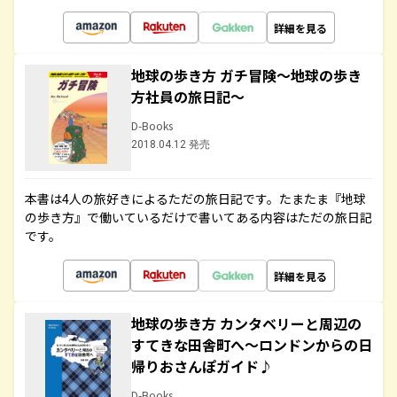
詳細を見る
地球の歩き方 ガチ冒険～地球の歩き
方社員の旅日記～
D-Books
2018.04.12 発売
本書は4人の旅好きによるただの旅日記です。たまたま『地球
の歩き方』で働いているだけで書いてある内容はただの旅日記
です。
詳細を見る
地球の歩き方 カンタベリーと周辺の
すてきな田舎町へ～ロンドンからの日
帰りおさんぽガイド♪
D-Books