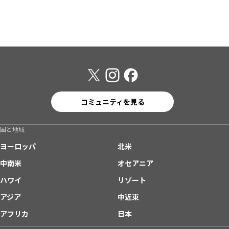
コミュニティを見る
国と地域
ヨーロッパ
北米
中南米
オセアニア
ハワイ
リゾート
アジア
中近東
アフリカ
日本