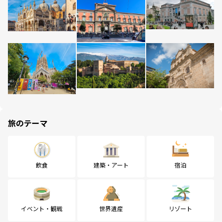
旅のテーマ
飲食
建築・アート
宿泊
イベント・観戦
世界遺産
リゾート