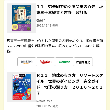
１１ 御朱印でめぐる関東の百寺 坂
東三十三観音と古寺 改訂版
御朱印
2025.12.19 発売
坂東三十三観音を中心とした関東の名刹をめぐり、御朱印を頂
く。お寺の由緒や御朱印の意味、読み方などもていねいに解
説。
詳細を見る
Ｒ１１ 地球の歩き方 リゾートスタ
イル 世界のダイビング 完全ガイ
ド 地球の潜り方 ２０１６～２０１
７
Resort Style
2016.05.27 発売