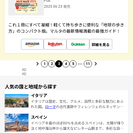
Plat
2025.06.23 発売
これ１冊にすべて凝縮！軽くて持ち歩きに便利な「地球の歩き
方」のコンパクト版。マルタの最新情報満載の最強ガイド！
詳細を見る
…
1
2
3
4
5
11
AD
AD
人気の国と地域から探す
イタリア
イタリアは歴史、文化、グルメ、自然と多彩な魅力にあふ
れた国。
ローマ
の古代遺跡やフィレンツェのルネッサンス
美術、ヴェネツィアの運河など、歴史あるスポットはもち
スペイン
ろん、トスカーナの美しい田園風景やアマルフィ海岸の絶
景など、自然景観も見逃せない。観光の合間には、本場の
イベリア半島のほぼ80％を占めるスペインは、太陽が降り
ピザやパスタなど、絶品のイタリア料理を堪能することも
注ぐ地中海沿岸から雄大なピレネー山脈まで、多彩な自然