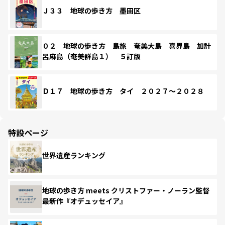
Ｊ３３ 地球の歩き方 墨田区
０２ 地球の歩き方 島旅 奄美大島 喜界島 加計
呂麻島（奄美群島１） ５訂版
Ｄ１７ 地球の歩き方 タイ ２０２７～２０２８
特設ページ
世界遺産ランキング
地球の歩き方 meets クリストファー・ノーラン監督
最新作『オデュッセイア』