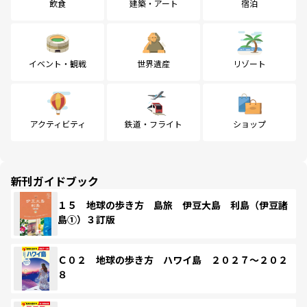
飲食
建築・アート
宿泊
イベント・観戦
世界遺産
リゾート
アクティビティ
鉄道・フライト
ショップ
新刊ガイドブック
１５ 地球の歩き方 島旅 伊豆大島 利島（伊豆諸
島①）３訂版
Ｃ０２ 地球の歩き方 ハワイ島 ２０２７～２０２
８