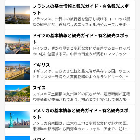
できる。朝目覚めてから夜眠るまで、すべての瞬間を楽し
と文化が詰まったヨーロッパ屈指の旅行先だ。多様な地域
フランスの基本情報と観光ガイド・有名観光スポ
ませてくれるイタリアで、忘れられない旅をしてみよう！
文化が根付くこの国では、情熱的なフラメンコ、熱気あふ
なお、新着のイタリア情報は
コンテンツ一覧
を参照してほ
れる闘牛、そして美味しいタパスが生活の一部となってい
ット
しい。
る。首都マドリードの洗練された雰囲気や、バルセロナの
フランスは、世界中の旅行者を魅了し続けるヨーロッパ屈
アートに溢れた街角から、地方では古代ローマ遺跡や中世
指の観光地だ。首都パリのエッフェル塔やルーブル美術館
の城塞都市、穏やかなビーチリゾートまで多彩な表情を見
といった象徴的なスポットから、田舎町の古風な美しさま
せる。地方によって風土や気候が異なるスペインはその個
ドイツの基本情報と観光ガイド・有名観光スポッ
で、幅広い魅力が詰まっている。華麗な宮殿、歴史的な大
性で訪れる人を魅了する。 なお、新着のスペイン情報は
コ
聖堂、美しいビーチ、そして豊かな自然が、訪れる者を心
ト
ンテンツ一覧
を参照してほしい。
から魅了する。また、フランスは美食の国としても知ら
ドイツは、豊かな歴史と多彩な文化が交差するヨーロッパ
れ、フランス料理はユネスコ無形文化遺産にも登録されて
の中心に位置する国。中世の街並みが残るロマンチック街
いる。シャンパンの発祥地であるランス、プロヴァンスの
道から、未来を先取りするようなモダンな都市まで多様な
香り高いラベンダー畑など、多彩な楽しみ方が可能だ。さ
イギリス
顔を持つこの国は、どこを歩いても飽きることがない。ベ
らに、パリ以外の地域にも魅力が溢れており、どの街角に
ルリンの文化的活気、バイエルン州のアルプスの絶景、そ
イギリスは、古きよき伝統と最先端が共存する国。ウェス
も豊かな歴史と文化が息づいている。パリ以外の個性あふ
してライン川沿いのワイン畑といった風景は必見。ビール
トミンスター寺院や大英博物館のようなランドマーク、歴
れる地方に足を運ぶとそれぞれで全く異なる文化を体験で
とソーセージを味わいながら地元の人と過ごす楽しい時間
史ある大学都市、美しい丘陵地帯や牧歌的な風景など、エ
きるだろう。 なお、新着のフランス情報は
コンテンツ一覧
スイス
は、お酒好きな人にはぜひ体験してほしい。 なお、新着の
リアごとに異なる魅力がある。また、優雅なアフタヌーン
を参照してほしい。
ドイツ情報は
コンテンツ一覧
を参照してほしい。
ティー、ビール好きにはたまらない英国パブ、サッカー観
スイスの国土面積は九州ほどの広さだが、運行時刻が正確
戦など、本場だからこそできる体験も豊富。イギリスを旅
な交通網が整備されており、初心者でも安心して個人旅行
して楽しみつくそう。 なお、新着のイギリス情報は
コンテ
を楽しめる。日本同様に時刻表どおりの旅が可能だ。中世
アメリカの基本情報と観光ガイド・有名観光スポ
ンツ一覧
を参照してほしい。
の建物がそのまま残る町や、スイスならではのユニークな
博物館もあり、アルプス観光だけでなく町歩きも満喫する
ット
ことができる。国民の所得が高いため物価も高いが、旅行
アメリカ合衆国は、広大な土地と多様な文化が魅力の国。
者向けの交通パス提供のサービスもあり、うまく活用すれ
東海岸の都市部から西海岸のカリフォルニアまで、訪れる
ば市内交通費無料で観光を楽しむこともできる。 なお、新
場所ごとに異なる風景と体験が待っている。ニューヨーク
着のスイス情報は
コンテンツ一覧
を参照してほしい。
ハワイ
のような巨大都市は、観光、ショッピング、エンターテイ