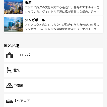
香港
とつ。フォーやバインミー、ベトナムコーヒーなどは、ぜ
の活気が交差している。北部ではチェンマイなどの山岳地
ひ現地で味わいたい。どの地域を訪れてもあたたかい人々
帯で自然と触れ合い、南部ではプーケットやクラビの美し
アジアと西洋の文化が交わる香港は、特有のエネルギーを
が旅行者を迎えてくれるので、きっと忘れられない旅にな
いビーチでリゾート気分を楽しむことができる。タイ料理
もっている。ヴィクトリア湾に広がる壮大な景色、近未来
るはずだ。 なお、新着のベトナム情報は
コンテンツ一覧
を
は世界的に有名で、屋台から高級レストランまで味覚を刺
的なアートスポット、そして歴史と現代が融合した町並
参照してほしい。
シンガポール
激する。気候は一年中温暖で、どの季節にも異なる楽しみ
み、どこを訪れても感動するはず。観光スポットが密集し
が待っている。親しみやすいタイの人々、仏教を中心とし
ており、効率よく見どころを回れるのも魅力。息をのむよ
アジアの交差点として多文化が融合した独自の魅力を放つ
た文化、そして多様な観光資源が、訪れる旅人を魅了し続
うな絶景から文化的な体験まで、香港を存分に楽しみ尽く
シンガポール。未来的な建築物が並ぶマリーナベイ、歴史
ける。 なお、新着のタイ情報は
コンテンツ一覧
を参照して
そう。 なお、新着の香港情報は
コンテンツ一覧
を参照して
と伝統を感じられるエスニックタウン、多数の緑豊かな公
ほしい。
ほしい。
園や自然保護区など、自然が調和した近代的な景観と文化
の多様性あふれるカラフルな町は、どこを歩いても新しい
国と地域
発見がある。さらに、治安のよさや充実した公共交通機関
も、旅行者にとっては魅力的なポイント。グルメも豊富
で、ホーカーズは地元の風情を楽しめる外せないスポット
ヨーロッパ
だ。訪れる人を飽きさせないシンガポールで、多様な魅力
を体感しよう。 なお、新着のシンガポール情報は
コンテン
ツ一覧
を参照してほしい。
北米
中南米
オセアニア