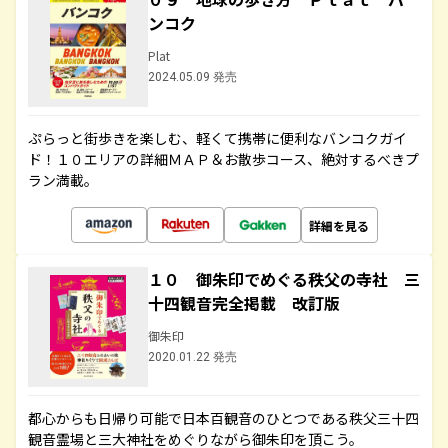
ンコク
Plat
2024.05.09 発売
ぷらっと街歩きを楽しむ、軽くて携帯に便利なバンコクガイ
ド！１０エリアの詳細ＭＡＰ＆お散歩コース、絶対するべきプ
ラン満載。
詳細を見る
１０ 御朱印でめぐる秩父の寺社 三
十四観音完全掲載 改訂版
御朱印
2020.01.22 発売
都心からも日帰り可能で日本百観音のひとつである秩父三十四
観音霊場と三大神社をめぐりながら御朱印を頂こう。