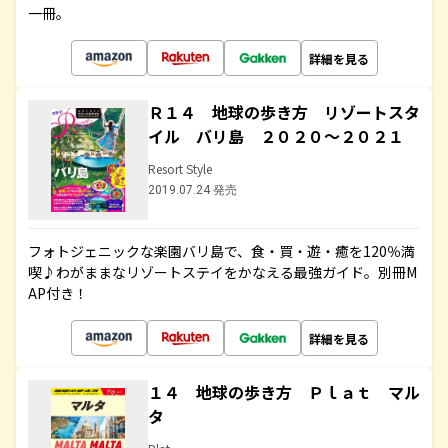
一冊。
詳細を見る
Ｒ１４ 地球の歩き方 リゾートスタ
イル バリ島 ２０２０～２０２１
Resort Style
2019.07.24 発売
フォトジェニックな楽園バリ島で、食・買・遊・癒を120％満
喫♪わがままなリゾートステイをかなえる最強ガイド。別冊M
AP付き！
詳細を見る
１４ 地球の歩き方 Ｐｌａｔ マル
タ