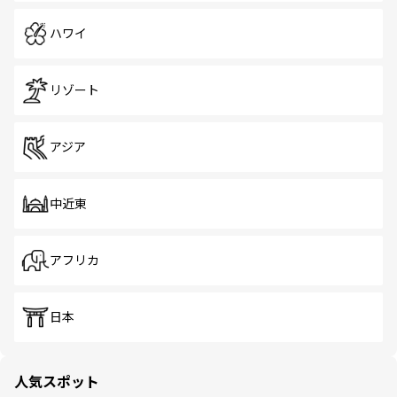
ハワイ
リゾート
アジア
中近東
アフリカ
日本
人気スポット