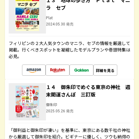
１３ 地球の歩き方 Ｐｌａｔ マニ
ラ セブ
Plat
2024.05.30 発売
フィリピンの２大人気タウンのマニラ、セブの情報を厳選して
掲載。行くべきスポットを凝縮したモデルプランや巻頭特集は
必見。
詳細を見る
１４ 御朱印でめぐる東京の神社 週
末開運さんぽ 三訂版
御朱印
2025.05.26 発売
「御利益と御朱印が凄い」を基準に、東京にある数千社の神社
から厳選して御朱印を紹介。ビギナーに優しく、ツウも納得の