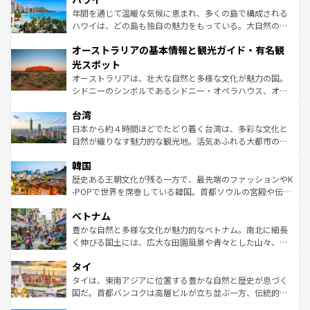
ンメントが詰まった刺激的なスポットだ。一方、アメリカ
年間を通じて温暖な気候に恵まれ、多くの島で構成される
西部には大自然が広がり、グランドキャニオンやイエロー
ハワイは、どの島も独自の魅力をもっている。大自然の神
ストーン国立公園といった絶景が堪能できる。さらに、南
秘を感じたいなら、火山が生み出した壮大な景観を誇るハ
オーストラリアの基本情報と観光ガイド・有名観
部のニューオーリンズでは、音楽と美食が融合した独特の
ワイ島は見逃せない。また、定番の観光地といえばオアフ
文化が魅力。旅行者はアメリカの各地域で異なる魅力を楽
島だが、静かな自然を求めるならマウイ島やカウアイ島が
光スポット
しみながら、その多様性と豊かな歴史を感じることができ
おすすめ。エメラルドグリーンに輝く海をはじめ、豊かな
オーストラリアは、壮大な自然と多様な文化が魅力の国。
るだろう。車でのロードトリップや列車の旅も、アメリカ
文化や歴史が息づいている。「アロハスピリット」と呼ば
シドニーのシンボルであるシドニー・オペラハウス、オー
ならではの贅沢な旅のスタイルだ。 なお、新着のアメリカ
れるおもてなしの心で訪れる人々を迎えてくれるハワイの
ストラリア東海岸北部に広がる大サンゴ礁地帯グレートバ
情報は
コンテンツ一覧
を参照してほしい。
人々、おいしいローカルフードやハワイアンミュージッ
台湾
リアリーフや大陸中央部にそびえるウルル（エアーズロッ
ク、伝統的なフラダンスなど、すべてがハワイの魅力を彩
ク）、タスマニアの美しい原生林やケアンズの熱帯雨林な
日本から約４時間ほどでたどり着く台湾は、多彩な文化と
っている。訪れるたびに新しい発見と感動が待っているハ
ど、見どころがたくさん。また、カフェやワイン、オージ
自然が織りなす魅力的な観光地。活気あふれる大都市の台
ワイを、存分に味わってほしい。 なお、新着のハワイ情報
ービーフなどの食文化も豊かで、美味しいものであふれて
北やノスタルジックな町並みが人気な九份（ジォウフェ
は
コンテンツ一覧
を参照してほしい。
韓国
いる。アクティビティも充実しており、サーフィンやダイ
ン）、静ひつな山岳地帯である台湾東部など、都市の喧騒
ビング、ハイキングなど、アウトドア好きにはたまらな
と山間の静けさが共存しており、訪れる人に新しい発見と
歴史ある王朝文化が残る一方で、最先端のファッションやK
い。オーストラリアの多彩な魅力を存分に味わいつくそ
驚きをもたらしてくれる。また、奥深い台湾の食文化も魅
-POPで世界を席巻している韓国。首都ソウルの宮殿や伝統
う。 なお、新着のオーストラリア情報は
コンテンツ一覧
を
力で、夜市などの屋台グルメから高級料理、ヘルシーで美
家屋が並ぶエリアでは韓国の歴史と文化に浸ることがで
参照してほしい。
ベトナム
容にもいいと評判のスイーツなど、バラエティ豊かな料理
き、地方に足を延ばせば四季折々の自然美を楽しむことが
が味わえる。 なお、新着の台湾情報は
コンテンツ一覧
を参
できる。そして、キムチや焼肉、絶品のストリートフード
豊かな自然と多様な文化が魅力的なベトナム。南北に細長
照してほしい。
まで、さまざまな韓国料理が待っている。夜には、韓国な
く伸びる国土には、広大な田園風景や青々とした山々、世
らではのナイトライフも堪能できる。あたたかいホスピタ
界遺産に登録された壮大な自然景観が点在し、都市部では
タイ
リティに包まれながら、韓国の多彩な魅力を心ゆくまで味
急速な発展と共に伝統が息づく。ハノイの古い町並みやホ
わってみてほしい。 なお、新着の韓国情報は
コンテンツ一
ーチミン市のフランス統治時代の建物も、独特の雰囲気を
タイは、東南アジアに位置する豊かな自然と歴史が息づく
覧
を参照してほしい。
醸し出している。また、バラエティの豊かさとおいしさで
国だ。首都バンコクは高層ビルが立ち並ぶ一方、伝統的な
世界中の食通を魅了してやまないベトナム料理も魅力のひ
寺院や市場がいたるところに点在し、古きよき文化と現代