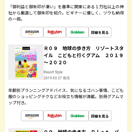
「御利益と御朱印が凄い」を基準に関東にある１万社以上の神
社から厳選して御朱印を紹介。ビギナーに優しく、ツウも納得
の一冊。
詳細を見る
Ｒ０９ 地球の歩き方 リゾートスタ
イル こどもと行くグアム ２０１９
～２０２０
Resort Style
2019.03.27 発売
年齢別プランニングアドバイス、気になるゴハン事情、こども
服のショッピングテクなどお役立ち情報が満載。別冊グアムマ
ップ付き。
詳細を見る
０９ 地球の歩き方 Ｐｌａｔ バ