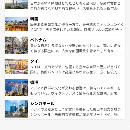
情報は
コンテンツ一覧
を参照してほしい。
人々、おいしいローカルフードやハワイアンミュージッ
ク）、タスマニアの美しい原生林やケアンズの熱帯雨林な
日本から約４時間ほどでたどり着く台湾は、多彩な文化と
ク、伝統的なフラダンスなど、すべてがハワイの魅力を彩
ど、見どころがたくさん。また、カフェやワイン、オージ
自然が織りなす魅力的な観光地。活気あふれる大都市の台
っている。訪れるたびに新しい発見と感動が待っているハ
ービーフなどの食文化も豊かで、美味しいものであふれて
北やノスタルジックな町並みが人気な九份（ジォウフェ
ワイを、存分に味わってほしい。 なお、新着のハワイ情報
韓国
いる。アクティビティも充実しており、サーフィンやダイ
ン）、静ひつな山岳地帯である台湾東部など、都市の喧騒
は
コンテンツ一覧
を参照してほしい。
ビング、ハイキングなど、アウトドア好きにはたまらな
と山間の静けさが共存しており、訪れる人に新しい発見と
歴史ある王朝文化が残る一方で、最先端のファッションやK
い。オーストラリアの多彩な魅力を存分に味わいつくそ
驚きをもたらしてくれる。また、奥深い台湾の食文化も魅
-POPで世界を席巻している韓国。首都ソウルの宮殿や伝統
う。 なお、新着のオーストラリア情報は
コンテンツ一覧
を
力で、夜市などの屋台グルメから高級料理、ヘルシーで美
家屋が並ぶエリアでは韓国の歴史と文化に浸ることがで
参照してほしい。
ベトナム
容にもいいと評判のスイーツなど、バラエティ豊かな料理
き、地方に足を延ばせば四季折々の自然美を楽しむことが
が味わえる。 なお、新着の台湾情報は
コンテンツ一覧
を参
できる。そして、キムチや焼肉、絶品のストリートフード
豊かな自然と多様な文化が魅力的なベトナム。南北に細長
照してほしい。
まで、さまざまな韓国料理が待っている。夜には、韓国な
く伸びる国土には、広大な田園風景や青々とした山々、世
らではのナイトライフも堪能できる。あたたかいホスピタ
界遺産に登録された壮大な自然景観が点在し、都市部では
タイ
リティに包まれながら、韓国の多彩な魅力を心ゆくまで味
急速な発展と共に伝統が息づく。ハノイの古い町並みやホ
わってみてほしい。 なお、新着の韓国情報は
コンテンツ一
ーチミン市のフランス統治時代の建物も、独特の雰囲気を
タイは、東南アジアに位置する豊かな自然と歴史が息づく
覧
を参照してほしい。
醸し出している。また、バラエティの豊かさとおいしさで
国だ。首都バンコクは高層ビルが立ち並ぶ一方、伝統的な
世界中の食通を魅了してやまないベトナム料理も魅力のひ
寺院や市場がいたるところに点在し、古きよき文化と現代
香港
とつ。フォーやバインミー、ベトナムコーヒーなどは、ぜ
の活気が交差している。北部ではチェンマイなどの山岳地
ひ現地で味わいたい。どの地域を訪れてもあたたかい人々
帯で自然と触れ合い、南部ではプーケットやクラビの美し
アジアと西洋の文化が交わる香港は、特有のエネルギーを
が旅行者を迎えてくれるので、きっと忘れられない旅にな
いビーチでリゾート気分を楽しむことができる。タイ料理
もっている。ヴィクトリア湾に広がる壮大な景色、近未来
るはずだ。 なお、新着のベトナム情報は
コンテンツ一覧
を
は世界的に有名で、屋台から高級レストランまで味覚を刺
的なアートスポット、そして歴史と現代が融合した町並
参照してほしい。
シンガポール
激する。気候は一年中温暖で、どの季節にも異なる楽しみ
み、どこを訪れても感動するはず。観光スポットが密集し
が待っている。親しみやすいタイの人々、仏教を中心とし
ており、効率よく見どころを回れるのも魅力。息をのむよ
アジアの交差点として多文化が融合した独自の魅力を放つ
た文化、そして多様な観光資源が、訪れる旅人を魅了し続
うな絶景から文化的な体験まで、香港を存分に楽しみ尽く
シンガポール。未来的な建築物が並ぶマリーナベイ、歴史
ける。 なお、新着のタイ情報は
コンテンツ一覧
を参照して
そう。 なお、新着の香港情報は
コンテンツ一覧
を参照して
と伝統を感じられるエスニックタウン、多数の緑豊かな公
ほしい。
ほしい。
園や自然保護区など、自然が調和した近代的な景観と文化
の多様性あふれるカラフルな町は、どこを歩いても新しい