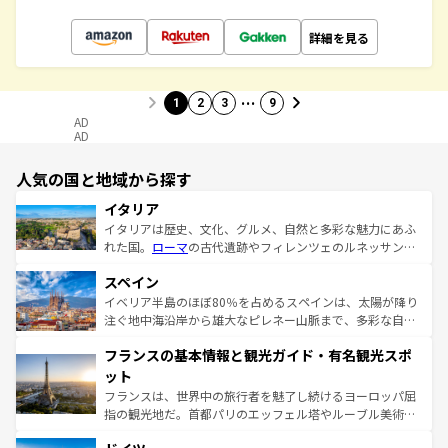
詳細を見る
…
1
2
3
9
AD
AD
人気の国と地域から探す
イタリア
イタリアは歴史、文化、グルメ、自然と多彩な魅力にあふ
れた国。
ローマ
の古代遺跡やフィレンツェのルネッサンス
美術、ヴェネツィアの運河など、歴史あるスポットはもち
スペイン
ろん、トスカーナの美しい田園風景やアマルフィ海岸の絶
景など、自然景観も見逃せない。観光の合間には、本場の
イベリア半島のほぼ80％を占めるスペインは、太陽が降り
ピザやパスタなど、絶品のイタリア料理を堪能することも
注ぐ地中海沿岸から雄大なピレネー山脈まで、多彩な自然
できる。朝目覚めてから夜眠るまで、すべての瞬間を楽し
と文化が詰まったヨーロッパ屈指の旅行先だ。多様な地域
フランスの基本情報と観光ガイド・有名観光スポ
ませてくれるイタリアで、忘れられない旅をしてみよう！
文化が根付くこの国では、情熱的なフラメンコ、熱気あふ
なお、新着のイタリア情報は
コンテンツ一覧
を参照してほ
れる闘牛、そして美味しいタパスが生活の一部となってい
ット
しい。
る。首都マドリードの洗練された雰囲気や、バルセロナの
フランスは、世界中の旅行者を魅了し続けるヨーロッパ屈
アートに溢れた街角から、地方では古代ローマ遺跡や中世
指の観光地だ。首都パリのエッフェル塔やルーブル美術館
の城塞都市、穏やかなビーチリゾートまで多彩な表情を見
といった象徴的なスポットから、田舎町の古風な美しさま
せる。地方によって風土や気候が異なるスペインはその個