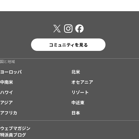
コミュニティを見る
国と地域
ヨーロッパ
北米
中南米
オセアニア
ハワイ
リゾート
アジア
中近東
アフリカ
日本
ウェブマガジン
特派員ブログ