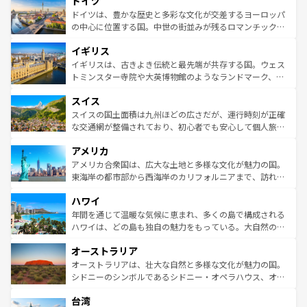
ドイツ
で、幅広い魅力が詰まっている。華麗な宮殿、歴史的な大
性で訪れる人を魅了する。 なお、新着のスペイン情報は
コ
聖堂、美しいビーチ、そして豊かな自然が、訪れる者を心
ドイツは、豊かな歴史と多彩な文化が交差するヨーロッパ
ンテンツ一覧
を参照してほしい。
から魅了する。また、フランスは美食の国としても知ら
の中心に位置する国。中世の街並みが残るロマンチック街
れ、フランス料理はユネスコ無形文化遺産にも登録されて
道から、未来を先取りするようなモダンな都市まで多様な
イギリス
いる。シャンパンの発祥地であるランス、プロヴァンスの
顔を持つこの国は、どこを歩いても飽きることがない。ベ
香り高いラベンダー畑など、多彩な楽しみ方が可能だ。さ
ルリンの文化的活気、バイエルン州のアルプスの絶景、そ
イギリスは、古きよき伝統と最先端が共存する国。ウェス
らに、パリ以外の地域にも魅力が溢れており、どの街角に
してライン川沿いのワイン畑といった風景は必見。ビール
トミンスター寺院や大英博物館のようなランドマーク、歴
も豊かな歴史と文化が息づいている。パリ以外の個性あふ
とソーセージを味わいながら地元の人と過ごす楽しい時間
史ある大学都市、美しい丘陵地帯や牧歌的な風景など、エ
れる地方に足を運ぶとそれぞれで全く異なる文化を体験で
スイス
は、お酒好きな人にはぜひ体験してほしい。 なお、新着の
リアごとに異なる魅力がある。また、優雅なアフタヌーン
きるだろう。 なお、新着のフランス情報は
コンテンツ一覧
ドイツ情報は
コンテンツ一覧
を参照してほしい。
ティー、ビール好きにはたまらない英国パブ、サッカー観
スイスの国土面積は九州ほどの広さだが、運行時刻が正確
を参照してほしい。
戦など、本場だからこそできる体験も豊富。イギリスを旅
な交通網が整備されており、初心者でも安心して個人旅行
して楽しみつくそう。 なお、新着のイギリス情報は
コンテ
を楽しめる。日本同様に時刻表どおりの旅が可能だ。中世
アメリカ
ンツ一覧
を参照してほしい。
の建物がそのまま残る町や、スイスならではのユニークな
博物館もあり、アルプス観光だけでなく町歩きも満喫する
アメリカ合衆国は、広大な土地と多様な文化が魅力の国。
ことができる。国民の所得が高いため物価も高いが、旅行
東海岸の都市部から西海岸のカリフォルニアまで、訪れる
者向けの交通パス提供のサービスもあり、うまく活用すれ
場所ごとに異なる風景と体験が待っている。ニューヨーク
ハワイ
ば市内交通費無料で観光を楽しむこともできる。 なお、新
のような巨大都市は、観光、ショッピング、エンターテイ
着のスイス情報は
コンテンツ一覧
を参照してほしい。
ンメントが詰まった刺激的なスポットだ。一方、アメリカ
年間を通じて温暖な気候に恵まれ、多くの島で構成される
西部には大自然が広がり、グランドキャニオンやイエロー
ハワイは、どの島も独自の魅力をもっている。大自然の神
ストーン国立公園といった絶景が堪能できる。さらに、南
秘を感じたいなら、火山が生み出した壮大な景観を誇るハ
オーストラリア
部のニューオーリンズでは、音楽と美食が融合した独特の
ワイ島は見逃せない。また、定番の観光地といえばオアフ
文化が魅力。旅行者はアメリカの各地域で異なる魅力を楽
島だが、静かな自然を求めるならマウイ島やカウアイ島が
オーストラリアは、壮大な自然と多様な文化が魅力の国。
しみながら、その多様性と豊かな歴史を感じることができ
おすすめ。エメラルドグリーンに輝く海をはじめ、豊かな
シドニーのシンボルであるシドニー・オペラハウス、オー
るだろう。車でのロードトリップや列車の旅も、アメリカ
文化や歴史が息づいている。「アロハスピリット」と呼ば
ストラリア東海岸北部に広がる大サンゴ礁地帯グレートバ
ならではの贅沢な旅のスタイルだ。 なお、新着のアメリカ
台湾
れるおもてなしの心で訪れる人々を迎えてくれるハワイの
リアリーフや大陸中央部にそびえるウルル（エアーズロッ