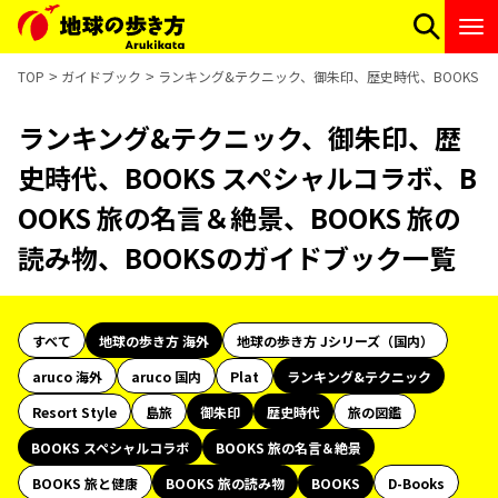
TOP
ガイドブック
ランキング&テクニック、御朱印、歴史時代、BOOKS スペ
ランキング&テクニック、御朱印、歴
史時代、BOOKS スペシャルコラボ、B
OOKS 旅の名言＆絶景、BOOKS 旅の
読み物、BOOKSのガイドブック一覧
すべて
地球の歩き方 海外
地球の歩き方 Jシリーズ（国内）
aruco 海外
aruco 国内
Plat
ランキング&テクニック
Resort Style
島旅
御朱印
歴史時代
旅の図鑑
BOOKS スペシャルコラボ
BOOKS 旅の名言＆絶景
BOOKS 旅と健康
BOOKS 旅の読み物
BOOKS
D-Books