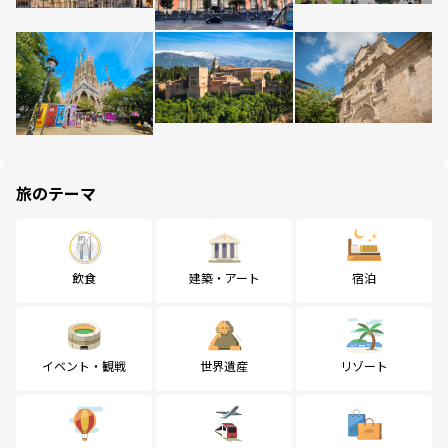
旅のテーマ
飲食
建築・アート
宿泊
イベント・観戦
世界遺産
リゾート