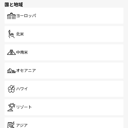
国と地域
発見がある。さらに、治安のよさや充実した公共交通機関
も、旅行者にとっては魅力的なポイント。グルメも豊富
で、ホーカーズは地元の風情を楽しめる外せないスポット
ヨーロッパ
だ。訪れる人を飽きさせないシンガポールで、多様な魅力
を体感しよう。 なお、新着のシンガポール情報は
コンテン
ツ一覧
を参照してほしい。
北米
中南米
オセアニア
ハワイ
リゾート
アジア