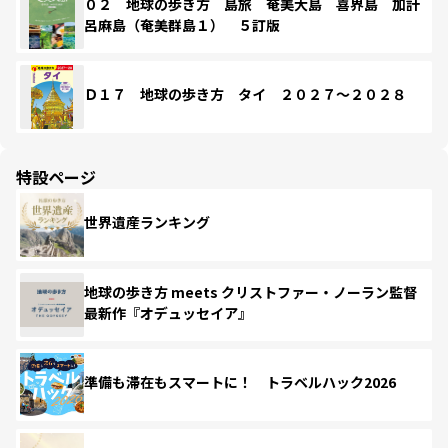
０２ 地球の歩き方 島旅 奄美大島 喜界島 加計
呂麻島（奄美群島１） ５訂版
Ｄ１７ 地球の歩き方 タイ ２０２７～２０２８
特設ページ
世界遺産ランキング
地球の歩き方 meets クリストファー・ノーラン監督
最新作『オデュッセイア』
準備も滞在もスマートに！ トラベルハック2026