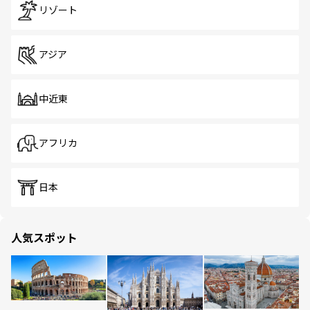
リゾート
アジア
中近東
アフリカ
日本
人気スポット