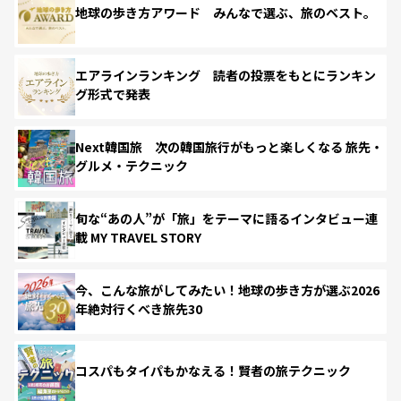
地球の歩き方アワード みんなで選ぶ、旅のベスト。
エアラインランキング 読者の投票をもとにランキン
グ形式で発表
Next韓国旅 次の韓国旅行がもっと楽しくなる 旅先・
グルメ・テクニック
旬な“あの人”が「旅」をテーマに語るインタビュー連
載 MY TRAVEL STORY
今、こんな旅がしてみたい！地球の歩き方が選ぶ2026
年絶対行くべき旅先30
コスパもタイパもかなえる！賢者の旅テクニック