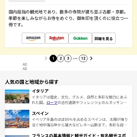
国内屈指の観光地であり、数多の寺院が建ち並ぶ古都・京都。
季節を楽しみながらお寺をめぐり、御朱印を頂くのに役立つ一
冊です。
詳細を見る
…
1
2
3
12
AD
AD
人気の国と地域から探す
イタリア
イタリアは歴史、文化、グルメ、自然と多彩な魅力にあふ
れた国。
ローマ
の古代遺跡やフィレンツェのルネッサンス
美術、ヴェネツィアの運河など、歴史あるスポットはもち
スペイン
ろん、トスカーナの美しい田園風景やアマルフィ海岸の絶
景など、自然景観も見逃せない。観光の合間には、本場の
イベリア半島のほぼ80％を占めるスペインは、太陽が降り
ピザやパスタなど、絶品のイタリア料理を堪能することも
注ぐ地中海沿岸から雄大なピレネー山脈まで、多彩な自然
できる。朝目覚めてから夜眠るまで、すべての瞬間を楽し
と文化が詰まったヨーロッパ屈指の旅行先だ。多様な地域
フランスの基本情報と観光ガイド・有名観光スポ
ませてくれるイタリアで、忘れられない旅をしてみよう！
文化が根付くこの国では、情熱的なフラメンコ、熱気あふ