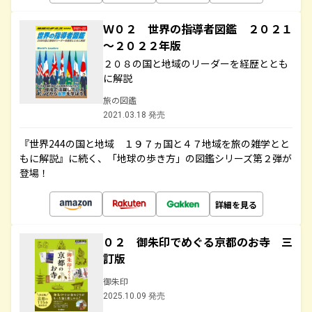
Ｗ０２ 世界の指導者図鑑 ２０２１
～２０２２年版
２０８の国と地域のリーダーを経歴ととも
に解説
旅の図鑑
2021.03.18 発売
『世界244の国と地域 １９７ヵ国と４７地域を旅の雑学とと
もに解説』に続く、「地球の歩き方」の図鑑シリーズ第２弾が
登場！
詳細を見る
０２ 御朱印でめぐる京都のお寺 三
訂版
御朱印
2025.10.09 発売