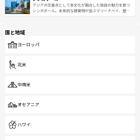
が待っている。親しみやすいタイの人々、仏教を中心とし
ており、効率よく見どころを回れるのも魅力。息をのむよ
アジアの交差点として多文化が融合した独自の魅力を放つ
た文化、そして多様な観光資源が、訪れる旅人を魅了し続
うな絶景から文化的な体験まで、香港を存分に楽しみ尽く
シンガポール。未来的な建築物が並ぶマリーナベイ、歴史
ける。 なお、新着のタイ情報は
コンテンツ一覧
を参照して
そう。 なお、新着の香港情報は
コンテンツ一覧
を参照して
と伝統を感じられるエスニックタウン、多数の緑豊かな公
ほしい。
ほしい。
園や自然保護区など、自然が調和した近代的な景観と文化
の多様性あふれるカラフルな町は、どこを歩いても新しい
国と地域
発見がある。さらに、治安のよさや充実した公共交通機関
も、旅行者にとっては魅力的なポイント。グルメも豊富
で、ホーカーズは地元の風情を楽しめる外せないスポット
ヨーロッパ
だ。訪れる人を飽きさせないシンガポールで、多様な魅力
を体感しよう。 なお、新着のシンガポール情報は
コンテン
ツ一覧
を参照してほしい。
北米
中南米
オセアニア
ハワイ