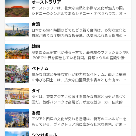
オーストラリア
部のニューオーリンズでは、音楽と美食が融合した独特の
ワイ島は見逃せない。また、定番の観光地といえばオアフ
文化が魅力。旅行者はアメリカの各地域で異なる魅力を楽
島だが、静かな自然を求めるならマウイ島やカウアイ島が
オーストラリアは、壮大な自然と多様な文化が魅力の国。
しみながら、その多様性と豊かな歴史を感じることができ
おすすめ。エメラルドグリーンに輝く海をはじめ、豊かな
シドニーのシンボルであるシドニー・オペラハウス、オー
るだろう。車でのロードトリップや列車の旅も、アメリカ
文化や歴史が息づいている。「アロハスピリット」と呼ば
ストラリア東海岸北部に広がる大サンゴ礁地帯グレートバ
ならではの贅沢な旅のスタイルだ。 なお、新着のアメリカ
台湾
れるおもてなしの心で訪れる人々を迎えてくれるハワイの
リアリーフや大陸中央部にそびえるウルル（エアーズロッ
情報は
コンテンツ一覧
を参照してほしい。
人々、おいしいローカルフードやハワイアンミュージッ
ク）、タスマニアの美しい原生林やケアンズの熱帯雨林な
日本から約４時間ほどでたどり着く台湾は、多彩な文化と
ク、伝統的なフラダンスなど、すべてがハワイの魅力を彩
ど、見どころがたくさん。また、カフェやワイン、オージ
自然が織りなす魅力的な観光地。活気あふれる大都市の台
っている。訪れるたびに新しい発見と感動が待っているハ
ービーフなどの食文化も豊かで、美味しいものであふれて
北やノスタルジックな町並みが人気な九份（ジォウフェ
ワイを、存分に味わってほしい。 なお、新着のハワイ情報
韓国
いる。アクティビティも充実しており、サーフィンやダイ
ン）、静ひつな山岳地帯である台湾東部など、都市の喧騒
は
コンテンツ一覧
を参照してほしい。
ビング、ハイキングなど、アウトドア好きにはたまらな
と山間の静けさが共存しており、訪れる人に新しい発見と
歴史ある王朝文化が残る一方で、最先端のファッションやK
い。オーストラリアの多彩な魅力を存分に味わいつくそ
驚きをもたらしてくれる。また、奥深い台湾の食文化も魅
-POPで世界を席巻している韓国。首都ソウルの宮殿や伝統
う。 なお、新着のオーストラリア情報は
コンテンツ一覧
を
力で、夜市などの屋台グルメから高級料理、ヘルシーで美
家屋が並ぶエリアでは韓国の歴史と文化に浸ることがで
参照してほしい。
ベトナム
容にもいいと評判のスイーツなど、バラエティ豊かな料理
き、地方に足を延ばせば四季折々の自然美を楽しむことが
が味わえる。 なお、新着の台湾情報は
コンテンツ一覧
を参
できる。そして、キムチや焼肉、絶品のストリートフード
豊かな自然と多様な文化が魅力的なベトナム。南北に細長
照してほしい。
まで、さまざまな韓国料理が待っている。夜には、韓国な
く伸びる国土には、広大な田園風景や青々とした山々、世
らではのナイトライフも堪能できる。あたたかいホスピタ
界遺産に登録された壮大な自然景観が点在し、都市部では
タイ
リティに包まれながら、韓国の多彩な魅力を心ゆくまで味
急速な発展と共に伝統が息づく。ハノイの古い町並みやホ
わってみてほしい。 なお、新着の韓国情報は
コンテンツ一
ーチミン市のフランス統治時代の建物も、独特の雰囲気を
タイは、東南アジアに位置する豊かな自然と歴史が息づく
覧
を参照してほしい。
醸し出している。また、バラエティの豊かさとおいしさで
国だ。首都バンコクは高層ビルが立ち並ぶ一方、伝統的な
世界中の食通を魅了してやまないベトナム料理も魅力のひ
寺院や市場がいたるところに点在し、古きよき文化と現代
香港
とつ。フォーやバインミー、ベトナムコーヒーなどは、ぜ
の活気が交差している。北部ではチェンマイなどの山岳地
ひ現地で味わいたい。どの地域を訪れてもあたたかい人々
帯で自然と触れ合い、南部ではプーケットやクラビの美し
アジアと西洋の文化が交わる香港は、特有のエネルギーを
が旅行者を迎えてくれるので、きっと忘れられない旅にな
いビーチでリゾート気分を楽しむことができる。タイ料理
もっている。ヴィクトリア湾に広がる壮大な景色、近未来
るはずだ。 なお、新着のベトナム情報は
コンテンツ一覧
を
は世界的に有名で、屋台から高級レストランまで味覚を刺
的なアートスポット、そして歴史と現代が融合した町並
参照してほしい。
シンガポール
激する。気候は一年中温暖で、どの季節にも異なる楽しみ
み、どこを訪れても感動するはず。観光スポットが密集し