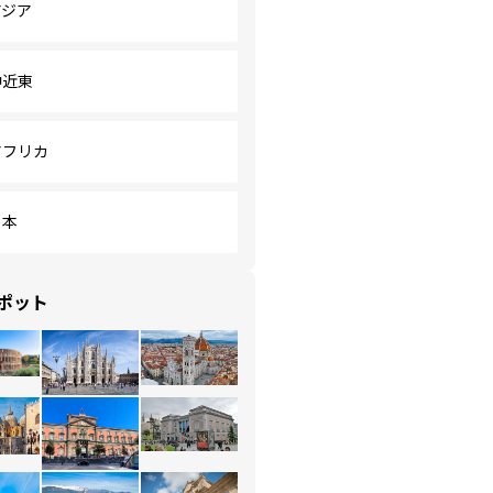
アジア
中近東
アフリカ
日本
ポット