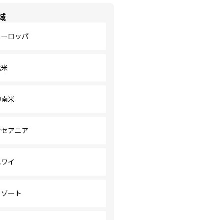
域
ヨーロッパ
北米
中南米
オセアニア
ハワイ
リゾート