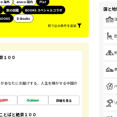
co 海外
aruco 国内
Plat
国と地
旅の図鑑
BOOKS スペシャルコラボ
BOOKS
D-Books
絞り込み条件を追加
景１００
」があなたにお届けする、人生を輝かせる中国の
詳細を見る
ことばと絶景１００