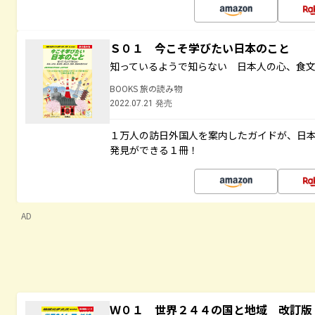
Ｓ０１ 今こそ学びたい日本のこと
知っているようで知らない 日本人の心、食
BOOKS 旅の読み物
2022.07.21 発売
１万人の訪日外国人を案内したガイドが、日
発見ができる１冊！
AD
Ｗ０１ 世界２４４の国と地域 改訂版