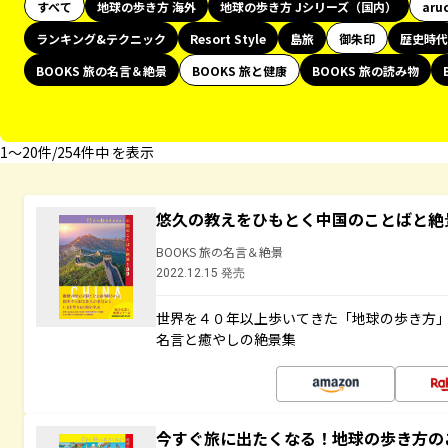
すべて
地球の歩き方 海外
地球の歩き方 Jシリーズ（国内）
aru
ランキング&テクニック
Resort Style
島旅
御朱印
歴史時代
BOOKS 旅の名言＆絶景
BOOKS 旅と健康
BOOKS 旅の読み物
1〜20件/254件中 を表示
悠久の教えをひもとく中国のことばと絶
BOOKS 旅の名言＆絶景
2022.12.15 発売
世界を４０年以上歩いてきた「地球の歩き方
名言と癒やしの絶景集
今すぐ旅に出たくなる！地球の歩き方の