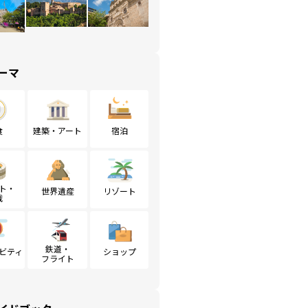
ーマ
食
建築・アート
宿泊
ト・
世界遺産
リゾート
戦
鉄道・
ビティ
ショップ
フライト