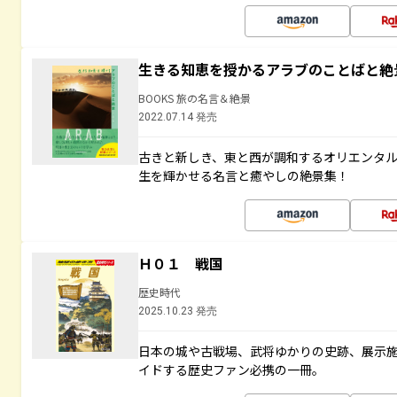
生きる知恵を授かるアラブのことばと絶
BOOKS 旅の名言＆絶景
2022.07.14 発売
古きと新しき、東と西が調和するオリエンタ
生を輝かせる名言と癒やしの絶景集！
Ｈ０１ 戦国
歴史時代
2025.10.23 発売
日本の城や古戦場、武将ゆかりの史跡、展示
イドする歴史ファン必携の一冊。