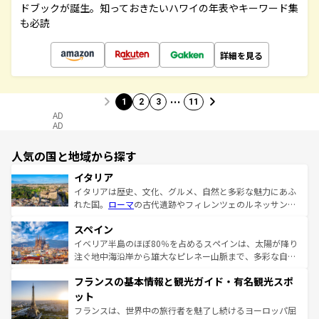
ドブックが誕生。知っておきたいハワイの年表やキーワード集
も必読
詳細を見る
…
1
2
3
11
AD
AD
人気の国と地域から探す
イタリア
イタリアは歴史、文化、グルメ、自然と多彩な魅力にあふ
れた国。
ローマ
の古代遺跡やフィレンツェのルネッサンス
美術、ヴェネツィアの運河など、歴史あるスポットはもち
スペイン
ろん、トスカーナの美しい田園風景やアマルフィ海岸の絶
景など、自然景観も見逃せない。観光の合間には、本場の
イベリア半島のほぼ80％を占めるスペインは、太陽が降り
ピザやパスタなど、絶品のイタリア料理を堪能することも
注ぐ地中海沿岸から雄大なピレネー山脈まで、多彩な自然
できる。朝目覚めてから夜眠るまで、すべての瞬間を楽し
と文化が詰まったヨーロッパ屈指の旅行先だ。多様な地域
フランスの基本情報と観光ガイド・有名観光スポ
ませてくれるイタリアで、忘れられない旅をしてみよう！
文化が根付くこの国では、情熱的なフラメンコ、熱気あふ
なお、新着のイタリア情報は
コンテンツ一覧
を参照してほ
れる闘牛、そして美味しいタパスが生活の一部となってい
ット
しい。
る。首都マドリードの洗練された雰囲気や、バルセロナの
フランスは、世界中の旅行者を魅了し続けるヨーロッパ屈