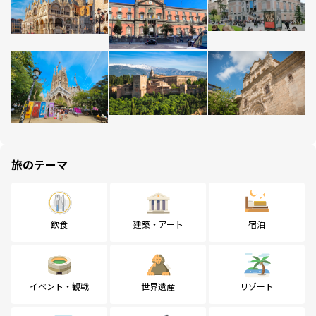
旅のテーマ
飲食
建築・アート
宿泊
イベント・観戦
世界遺産
リゾート