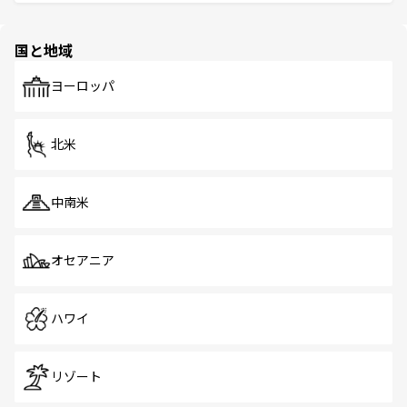
ける。 なお、新着のタイ情報は
コンテンツ一覧
を参照して
そう。 なお、新着の香港情報は
コンテンツ一覧
を参照して
と伝統を感じられるエスニックタウン、多数の緑豊かな公
ほしい。
ほしい。
園や自然保護区など、自然が調和した近代的な景観と文化
の多様性あふれるカラフルな町は、どこを歩いても新しい
国と地域
発見がある。さらに、治安のよさや充実した公共交通機関
も、旅行者にとっては魅力的なポイント。グルメも豊富
で、ホーカーズは地元の風情を楽しめる外せないスポット
ヨーロッパ
だ。訪れる人を飽きさせないシンガポールで、多様な魅力
を体感しよう。 なお、新着のシンガポール情報は
コンテン
ツ一覧
を参照してほしい。
北米
中南米
オセアニア
ハワイ
リゾート