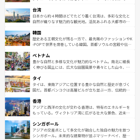
るだろう。車でのロードトリップや列車の旅も、アメリカ
文化や歴史が息づいている。「アロハスピリット」と呼ば
ストラリア東海岸北部に広がる大サンゴ礁地帯グレートバ
ならではの贅沢な旅のスタイルだ。 なお、新着のアメリカ
台湾
れるおもてなしの心で訪れる人々を迎えてくれるハワイの
リアリーフや大陸中央部にそびえるウルル（エアーズロッ
情報は
コンテンツ一覧
を参照してほしい。
人々、おいしいローカルフードやハワイアンミュージッ
ク）、タスマニアの美しい原生林やケアンズの熱帯雨林な
日本から約４時間ほどでたどり着く台湾は、多彩な文化と
ク、伝統的なフラダンスなど、すべてがハワイの魅力を彩
ど、見どころがたくさん。また、カフェやワイン、オージ
自然が織りなす魅力的な観光地。活気あふれる大都市の台
っている。訪れるたびに新しい発見と感動が待っているハ
ービーフなどの食文化も豊かで、美味しいものであふれて
北やノスタルジックな町並みが人気な九份（ジォウフェ
ワイを、存分に味わってほしい。 なお、新着のハワイ情報
韓国
いる。アクティビティも充実しており、サーフィンやダイ
ン）、静ひつな山岳地帯である台湾東部など、都市の喧騒
は
コンテンツ一覧
を参照してほしい。
ビング、ハイキングなど、アウトドア好きにはたまらな
と山間の静けさが共存しており、訪れる人に新しい発見と
歴史ある王朝文化が残る一方で、最先端のファッションやK
い。オーストラリアの多彩な魅力を存分に味わいつくそ
驚きをもたらしてくれる。また、奥深い台湾の食文化も魅
-POPで世界を席巻している韓国。首都ソウルの宮殿や伝統
う。 なお、新着のオーストラリア情報は
コンテンツ一覧
を
力で、夜市などの屋台グルメから高級料理、ヘルシーで美
家屋が並ぶエリアでは韓国の歴史と文化に浸ることがで
参照してほしい。
ベトナム
容にもいいと評判のスイーツなど、バラエティ豊かな料理
き、地方に足を延ばせば四季折々の自然美を楽しむことが
が味わえる。 なお、新着の台湾情報は
コンテンツ一覧
を参
できる。そして、キムチや焼肉、絶品のストリートフード
豊かな自然と多様な文化が魅力的なベトナム。南北に細長
照してほしい。
まで、さまざまな韓国料理が待っている。夜には、韓国な
く伸びる国土には、広大な田園風景や青々とした山々、世
らではのナイトライフも堪能できる。あたたかいホスピタ
界遺産に登録された壮大な自然景観が点在し、都市部では
タイ
リティに包まれながら、韓国の多彩な魅力を心ゆくまで味
急速な発展と共に伝統が息づく。ハノイの古い町並みやホ
わってみてほしい。 なお、新着の韓国情報は
コンテンツ一
ーチミン市のフランス統治時代の建物も、独特の雰囲気を
タイは、東南アジアに位置する豊かな自然と歴史が息づく
覧
を参照してほしい。
醸し出している。また、バラエティの豊かさとおいしさで
国だ。首都バンコクは高層ビルが立ち並ぶ一方、伝統的な
世界中の食通を魅了してやまないベトナム料理も魅力のひ
寺院や市場がいたるところに点在し、古きよき文化と現代
香港
とつ。フォーやバインミー、ベトナムコーヒーなどは、ぜ
の活気が交差している。北部ではチェンマイなどの山岳地
ひ現地で味わいたい。どの地域を訪れてもあたたかい人々
帯で自然と触れ合い、南部ではプーケットやクラビの美し
アジアと西洋の文化が交わる香港は、特有のエネルギーを
が旅行者を迎えてくれるので、きっと忘れられない旅にな
いビーチでリゾート気分を楽しむことができる。タイ料理
もっている。ヴィクトリア湾に広がる壮大な景色、近未来
るはずだ。 なお、新着のベトナム情報は
コンテンツ一覧
を
は世界的に有名で、屋台から高級レストランまで味覚を刺
的なアートスポット、そして歴史と現代が融合した町並
参照してほしい。
シンガポール
激する。気候は一年中温暖で、どの季節にも異なる楽しみ
み、どこを訪れても感動するはず。観光スポットが密集し
が待っている。親しみやすいタイの人々、仏教を中心とし
ており、効率よく見どころを回れるのも魅力。息をのむよ
アジアの交差点として多文化が融合した独自の魅力を放つ
た文化、そして多様な観光資源が、訪れる旅人を魅了し続
うな絶景から文化的な体験まで、香港を存分に楽しみ尽く
シンガポール。未来的な建築物が並ぶマリーナベイ、歴史