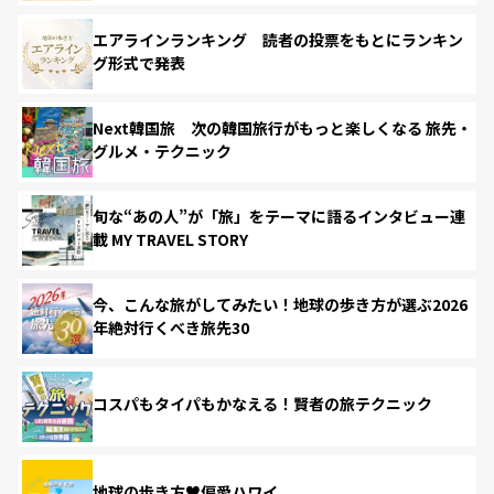
エアラインランキング 読者の投票をもとにランキン
グ形式で発表
Next韓国旅 次の韓国旅行がもっと楽しくなる 旅先・
グルメ・テクニック
旬な“あの人”が「旅」をテーマに語るインタビュー連
載 MY TRAVEL STORY
今、こんな旅がしてみたい！地球の歩き方が選ぶ2026
年絶対行くべき旅先30
コスパもタイパもかなえる！賢者の旅テクニック
地球の歩き方♥偏愛ハワイ