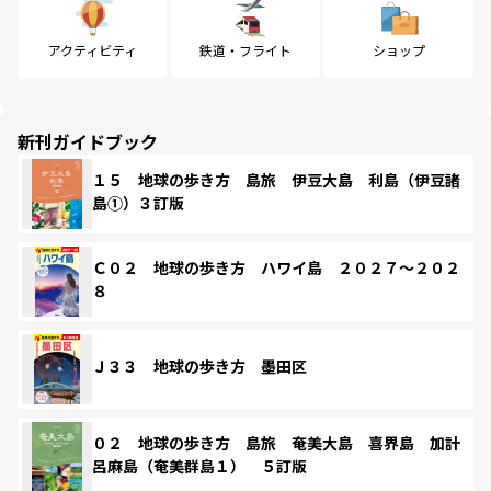
アクティビティ
鉄道・フライト
ショップ
新刊ガイドブック
１５ 地球の歩き方 島旅 伊豆大島 利島（伊豆諸
島①）３訂版
Ｃ０２ 地球の歩き方 ハワイ島 ２０２７～２０２
８
Ｊ３３ 地球の歩き方 墨田区
０２ 地球の歩き方 島旅 奄美大島 喜界島 加計
呂麻島（奄美群島１） ５訂版