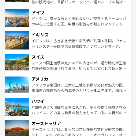
アートに溢れた街角から、地方では古代ローマ遺跡や中世
指の観光地だ。首都パリのエッフェル塔やルーブル美術館
の城塞都市、穏やかなビーチリゾートまで多彩な表情を見
といった象徴的なスポットから、田舎町の古風な美しさま
せる。地方によって風土や気候が異なるスペインはその個
ドイツ
で、幅広い魅力が詰まっている。華麗な宮殿、歴史的な大
性で訪れる人を魅了する。 なお、新着のスペイン情報は
コ
聖堂、美しいビーチ、そして豊かな自然が、訪れる者を心
ドイツは、豊かな歴史と多彩な文化が交差するヨーロッパ
ンテンツ一覧
を参照してほしい。
から魅了する。また、フランスは美食の国としても知ら
の中心に位置する国。中世の街並みが残るロマンチック街
れ、フランス料理はユネスコ無形文化遺産にも登録されて
道から、未来を先取りするようなモダンな都市まで多様な
イギリス
いる。シャンパンの発祥地であるランス、プロヴァンスの
顔を持つこの国は、どこを歩いても飽きることがない。ベ
香り高いラベンダー畑など、多彩な楽しみ方が可能だ。さ
ルリンの文化的活気、バイエルン州のアルプスの絶景、そ
イギリスは、古きよき伝統と最先端が共存する国。ウェス
らに、パリ以外の地域にも魅力が溢れており、どの街角に
してライン川沿いのワイン畑といった風景は必見。ビール
トミンスター寺院や大英博物館のようなランドマーク、歴
も豊かな歴史と文化が息づいている。パリ以外の個性あふ
とソーセージを味わいながら地元の人と過ごす楽しい時間
史ある大学都市、美しい丘陵地帯や牧歌的な風景など、エ
れる地方に足を運ぶとそれぞれで全く異なる文化を体験で
スイス
は、お酒好きな人にはぜひ体験してほしい。 なお、新着の
リアごとに異なる魅力がある。また、優雅なアフタヌーン
きるだろう。 なお、新着のフランス情報は
コンテンツ一覧
ドイツ情報は
コンテンツ一覧
を参照してほしい。
ティー、ビール好きにはたまらない英国パブ、サッカー観
スイスの国土面積は九州ほどの広さだが、運行時刻が正確
を参照してほしい。
戦など、本場だからこそできる体験も豊富。イギリスを旅
な交通網が整備されており、初心者でも安心して個人旅行
して楽しみつくそう。 なお、新着のイギリス情報は
コンテ
を楽しめる。日本同様に時刻表どおりの旅が可能だ。中世
アメリカ
ンツ一覧
を参照してほしい。
の建物がそのまま残る町や、スイスならではのユニークな
博物館もあり、アルプス観光だけでなく町歩きも満喫する
アメリカ合衆国は、広大な土地と多様な文化が魅力の国。
ことができる。国民の所得が高いため物価も高いが、旅行
東海岸の都市部から西海岸のカリフォルニアまで、訪れる
者向けの交通パス提供のサービスもあり、うまく活用すれ
場所ごとに異なる風景と体験が待っている。ニューヨーク
ハワイ
ば市内交通費無料で観光を楽しむこともできる。 なお、新
のような巨大都市は、観光、ショッピング、エンターテイ
着のスイス情報は
コンテンツ一覧
を参照してほしい。
ンメントが詰まった刺激的なスポットだ。一方、アメリカ
年間を通じて温暖な気候に恵まれ、多くの島で構成される
西部には大自然が広がり、グランドキャニオンやイエロー
ハワイは、どの島も独自の魅力をもっている。大自然の神
ストーン国立公園といった絶景が堪能できる。さらに、南
秘を感じたいなら、火山が生み出した壮大な景観を誇るハ
オーストラリア
部のニューオーリンズでは、音楽と美食が融合した独特の
ワイ島は見逃せない。また、定番の観光地といえばオアフ
文化が魅力。旅行者はアメリカの各地域で異なる魅力を楽
島だが、静かな自然を求めるならマウイ島やカウアイ島が
オーストラリアは、壮大な自然と多様な文化が魅力の国。
しみながら、その多様性と豊かな歴史を感じることができ
おすすめ。エメラルドグリーンに輝く海をはじめ、豊かな
シドニーのシンボルであるシドニー・オペラハウス、オー