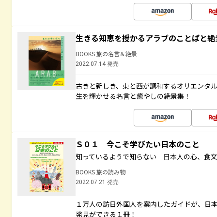
生きる知恵を授かるアラブのことばと絶
BOOKS 旅の名言＆絶景
2022.07.14 発売
古きと新しき、東と西が調和するオリエンタ
生を輝かせる名言と癒やしの絶景集！
Ｓ０１ 今こそ学びたい日本のこと
知っているようで知らない 日本人の心、食
BOOKS 旅の読み物
2022.07.21 発売
１万人の訪日外国人を案内したガイドが、日
発見ができる１冊！