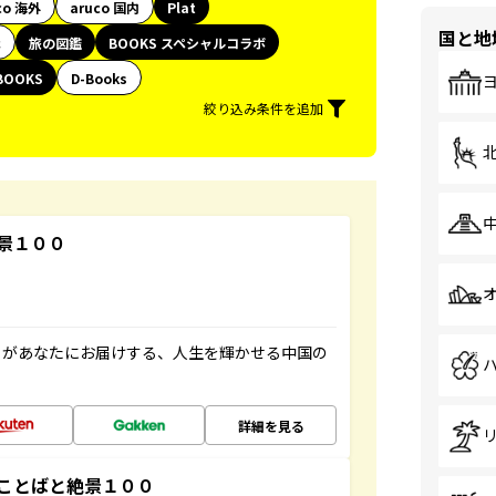
co 海外
aruco 国内
Plat
国と地
代
旅の図鑑
BOOKS スペシャルコラボ
BOOKS
D-Books
絞り込み条件を追加
景１００
」があなたにお届けする、人生を輝かせる中国の
詳細を見る
ことばと絶景１００