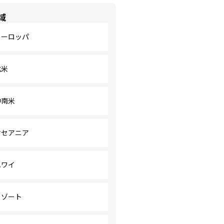
域
ヨーロッパ
北米
中南米
オセアニア
ハワイ
リゾート