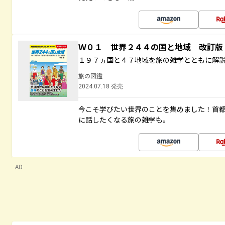
Ｗ０１ 世界２４４の国と地域 改訂版
１９７ヵ国と４７地域を旅の雑学とともに解
旅の図鑑
2024.07.18 発売
今こそ学びたい世界のことを集めました！首
に話したくなる旅の雑学も。
AD