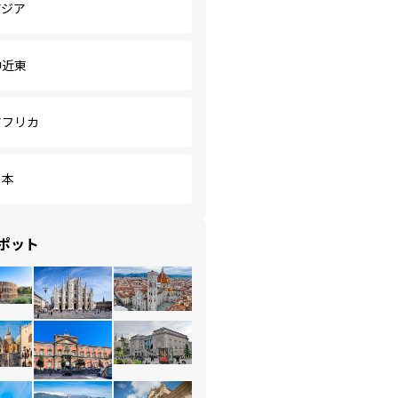
アジア
中近東
アフリカ
日本
ポット