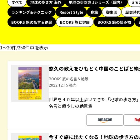
すべて
地球の歩き方 海外
地球の歩き方 Jシリーズ（国内）
aru
ランキング&テクニック
Resort Style
島旅
御朱印
歴史時
BOOKS 旅の名言＆絶景
BOOKS 旅と健康
BOOKS 旅の読み物
1〜20件/250件中 を表示
悠久の教えをひもとく中国のことばと絶
BOOKS 旅の名言＆絶景
2022.12.15 発売
世界を４０年以上歩いてきた「地球の歩き方
名言と癒やしの絶景集
今すぐ旅に出たくなる！地球の歩き方の