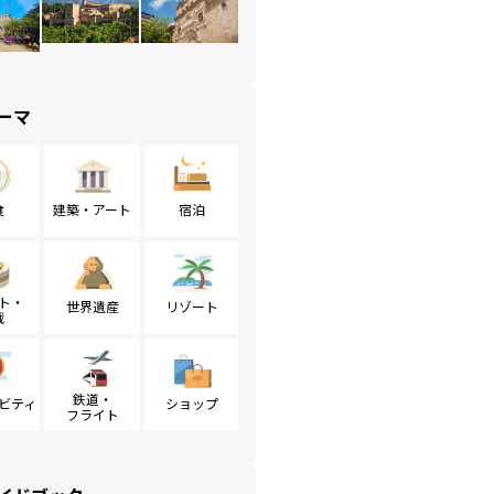
ーマ
食
建築・アート
宿泊
ト・
世界遺産
リゾート
戦
鉄道・
ビティ
ショップ
フライト