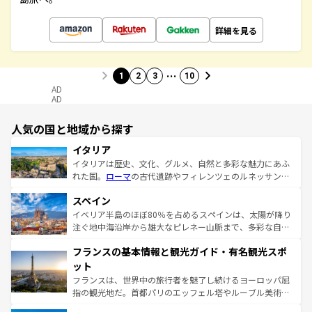
詳細を見る
…
1
2
3
10
AD
AD
人気の国と地域から探す
イタリア
イタリアは歴史、文化、グルメ、自然と多彩な魅力にあふ
れた国。
ローマ
の古代遺跡やフィレンツェのルネッサンス
美術、ヴェネツィアの運河など、歴史あるスポットはもち
スペイン
ろん、トスカーナの美しい田園風景やアマルフィ海岸の絶
景など、自然景観も見逃せない。観光の合間には、本場の
イベリア半島のほぼ80％を占めるスペインは、太陽が降り
ピザやパスタなど、絶品のイタリア料理を堪能することも
注ぐ地中海沿岸から雄大なピレネー山脈まで、多彩な自然
できる。朝目覚めてから夜眠るまで、すべての瞬間を楽し
と文化が詰まったヨーロッパ屈指の旅行先だ。多様な地域
フランスの基本情報と観光ガイド・有名観光スポ
ませてくれるイタリアで、忘れられない旅をしてみよう！
文化が根付くこの国では、情熱的なフラメンコ、熱気あふ
なお、新着のイタリア情報は
コンテンツ一覧
を参照してほ
れる闘牛、そして美味しいタパスが生活の一部となってい
ット
しい。
る。首都マドリードの洗練された雰囲気や、バルセロナの
フランスは、世界中の旅行者を魅了し続けるヨーロッパ屈
アートに溢れた街角から、地方では古代ローマ遺跡や中世
指の観光地だ。首都パリのエッフェル塔やルーブル美術館
の城塞都市、穏やかなビーチリゾートまで多彩な表情を見
といった象徴的なスポットから、田舎町の古風な美しさま