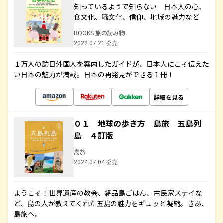
知っているようで知らない 日本人の心、
食文化、職文化、信仰、地域の魅力など
BOOKS 旅の読み物
2022.07.21 発売
１万人の訪日外国人を案内したガイドが、日本人にこそ伝えた
い日本の魅力が満載。日本の再発見ができる１冊！
詳細を見る
０１ 地球の歩き方 島旅 五島列
島 ４訂版
島旅
2024.07.04 発売
ようこそ！世界遺産の教会、絶品島ごはん、古民家ステイな
ど、島の人が教えてくれた五島の魅力をギュッと凝縮。さあ、
島旅へ。