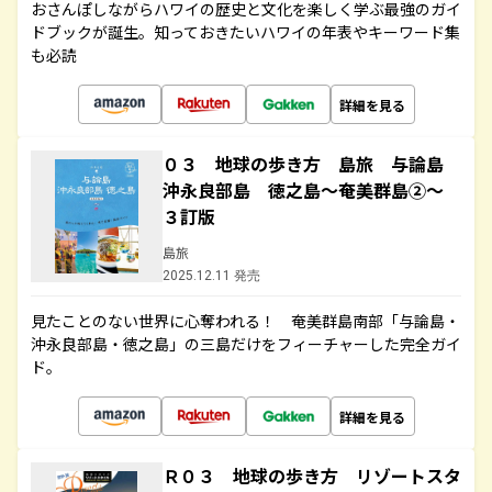
おさんぽしながらハワイの歴史と文化を楽しく学ぶ最強のガイ
ドブックが誕生。知っておきたいハワイの年表やキーワード集
も必読
詳細を見る
０３ 地球の歩き方 島旅 与論島
沖永良部島 徳之島～奄美群島②～
３訂版
島旅
2025.12.11 発売
見たことのない世界に心奪われる！ 奄美群島南部「与論島・
沖永良部島・徳之島」の三島だけをフィーチャーした完全ガイ
ド。
詳細を見る
Ｒ０３ 地球の歩き方 リゾートスタ