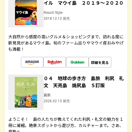
イル マウイ島 ２０１９～２０２０
Resort Style
2018.12.12 発売
大自然から感度の高いグルメ＆ショッピングまで、訪れる度に
新発見があるマウイ島。旬のファーム巡りやマウイ産おみやげ
も満載！
詳細を見る
０４ 地球の歩き方 島旅 利尻 礼
文 天売島 焼尻島 ５訂版
島旅
2026.02.13 発売
ようこそ！ 島の人たちが教えてくれた利尻・礼文の魅力を１
冊に凝縮。絶景スポットから遊び方、カルチャーまで。さあ、
島旅へ。