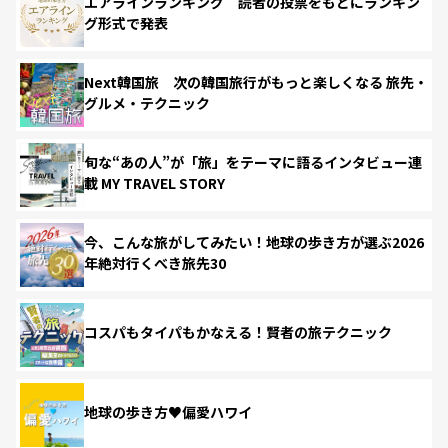
エアラインランキング 読者の投票をもとにランキン
グ形式で発表
Next韓国旅 次の韓国旅行がもっと楽しくなる 旅先・
グルメ・テクニック
旬な“あの人”が「旅」をテーマに語るインタビュー連
載 MY TRAVEL STORY
今、こんな旅がしてみたい！地球の歩き方が選ぶ2026
年絶対行くべき旅先30
コスパもタイパもかなえる！賢者の旅テクニック
地球の歩き方♥偏愛ハワイ