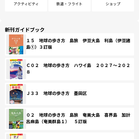
アクティビティ
鉄道・フライト
ショップ
新刊ガイドブック
１５ 地球の歩き方 島旅 伊豆大島 利島（伊豆諸
島①）３訂版
Ｃ０２ 地球の歩き方 ハワイ島 ２０２７～２０２
８
Ｊ３３ 地球の歩き方 墨田区
０２ 地球の歩き方 島旅 奄美大島 喜界島 加計
呂麻島（奄美群島１） ５訂版