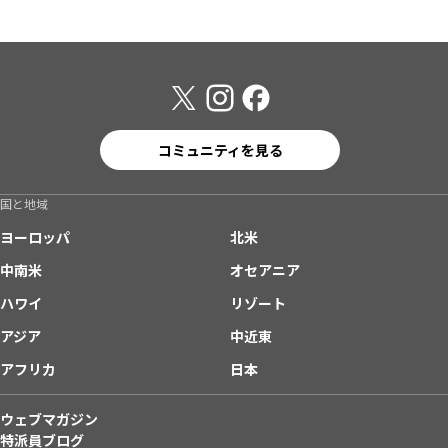
コミュニティを見る
国と地域
ヨーロッパ
北米
中南米
オセアニア
ハワイ
リゾート
アジア
中近東
アフリカ
日本
ウェブマガジン
特派員ブログ