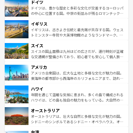
せる。地方によって風土や気候が異なるスペインはその個
ドイツ
で、幅広い魅力が詰まっている。華麗な宮殿、歴史的な大
性で訪れる人を魅了する。 なお、新着のスペイン情報は
コ
聖堂、美しいビーチ、そして豊かな自然が、訪れる者を心
ドイツは、豊かな歴史と多彩な文化が交差するヨーロッパ
ンテンツ一覧
を参照してほしい。
から魅了する。また、フランスは美食の国としても知ら
の中心に位置する国。中世の街並みが残るロマンチック街
れ、フランス料理はユネスコ無形文化遺産にも登録されて
道から、未来を先取りするようなモダンな都市まで多様な
イギリス
いる。シャンパンの発祥地であるランス、プロヴァンスの
顔を持つこの国は、どこを歩いても飽きることがない。ベ
香り高いラベンダー畑など、多彩な楽しみ方が可能だ。さ
ルリンの文化的活気、バイエルン州のアルプスの絶景、そ
イギリスは、古きよき伝統と最先端が共存する国。ウェス
らに、パリ以外の地域にも魅力が溢れており、どの街角に
してライン川沿いのワイン畑といった風景は必見。ビール
トミンスター寺院や大英博物館のようなランドマーク、歴
も豊かな歴史と文化が息づいている。パリ以外の個性あふ
とソーセージを味わいながら地元の人と過ごす楽しい時間
史ある大学都市、美しい丘陵地帯や牧歌的な風景など、エ
れる地方に足を運ぶとそれぞれで全く異なる文化を体験で
スイス
は、お酒好きな人にはぜひ体験してほしい。 なお、新着の
リアごとに異なる魅力がある。また、優雅なアフタヌーン
きるだろう。 なお、新着のフランス情報は
コンテンツ一覧
ドイツ情報は
コンテンツ一覧
を参照してほしい。
ティー、ビール好きにはたまらない英国パブ、サッカー観
スイスの国土面積は九州ほどの広さだが、運行時刻が正確
を参照してほしい。
戦など、本場だからこそできる体験も豊富。イギリスを旅
な交通網が整備されており、初心者でも安心して個人旅行
して楽しみつくそう。 なお、新着のイギリス情報は
コンテ
を楽しめる。日本同様に時刻表どおりの旅が可能だ。中世
アメリカ
ンツ一覧
を参照してほしい。
の建物がそのまま残る町や、スイスならではのユニークな
博物館もあり、アルプス観光だけでなく町歩きも満喫する
アメリカ合衆国は、広大な土地と多様な文化が魅力の国。
ことができる。国民の所得が高いため物価も高いが、旅行
東海岸の都市部から西海岸のカリフォルニアまで、訪れる
者向けの交通パス提供のサービスもあり、うまく活用すれ
場所ごとに異なる風景と体験が待っている。ニューヨーク
ハワイ
ば市内交通費無料で観光を楽しむこともできる。 なお、新
のような巨大都市は、観光、ショッピング、エンターテイ
着のスイス情報は
コンテンツ一覧
を参照してほしい。
ンメントが詰まった刺激的なスポットだ。一方、アメリカ
年間を通じて温暖な気候に恵まれ、多くの島で構成される
西部には大自然が広がり、グランドキャニオンやイエロー
ハワイは、どの島も独自の魅力をもっている。大自然の神
ストーン国立公園といった絶景が堪能できる。さらに、南
秘を感じたいなら、火山が生み出した壮大な景観を誇るハ
オーストラリア
部のニューオーリンズでは、音楽と美食が融合した独特の
ワイ島は見逃せない。また、定番の観光地といえばオアフ
文化が魅力。旅行者はアメリカの各地域で異なる魅力を楽
島だが、静かな自然を求めるならマウイ島やカウアイ島が
オーストラリアは、壮大な自然と多様な文化が魅力の国。
しみながら、その多様性と豊かな歴史を感じることができ
おすすめ。エメラルドグリーンに輝く海をはじめ、豊かな
シドニーのシンボルであるシドニー・オペラハウス、オー
るだろう。車でのロードトリップや列車の旅も、アメリカ
文化や歴史が息づいている。「アロハスピリット」と呼ば
ストラリア東海岸北部に広がる大サンゴ礁地帯グレートバ
ならではの贅沢な旅のスタイルだ。 なお、新着のアメリカ
台湾
れるおもてなしの心で訪れる人々を迎えてくれるハワイの
リアリーフや大陸中央部にそびえるウルル（エアーズロッ