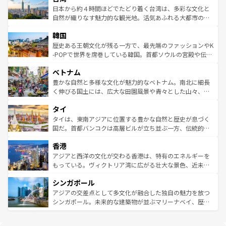
情報は
コンテンツ一覧
を参照してほしい。
人々、おいしいローカルフードやハワイアンミュージッ
ク）、タスマニアの美しい原生林やケアンズの熱帯雨林な
日本から約４時間ほどでたどり着く台湾は、多彩な文化と
ク、伝統的なフラダンスなど、すべてがハワイの魅力を彩
ど、見どころがたくさん。また、カフェやワイン、オージ
自然が織りなす魅力的な観光地。活気あふれる大都市の台
っている。訪れるたびに新しい発見と感動が待っているハ
ービーフなどの食文化も豊かで、美味しいものであふれて
北やノスタルジックな町並みが人気な九份（ジォウフェ
ワイを、存分に味わってほしい。 なお、新着のハワイ情報
韓国
いる。アクティビティも充実しており、サーフィンやダイ
ン）、静ひつな山岳地帯である台湾東部など、都市の喧騒
は
コンテンツ一覧
を参照してほしい。
ビング、ハイキングなど、アウトドア好きにはたまらな
と山間の静けさが共存しており、訪れる人に新しい発見と
歴史ある王朝文化が残る一方で、最先端のファッションやK
い。オーストラリアの多彩な魅力を存分に味わいつくそ
驚きをもたらしてくれる。また、奥深い台湾の食文化も魅
-POPで世界を席巻している韓国。首都ソウルの宮殿や伝統
う。 なお、新着のオーストラリア情報は
コンテンツ一覧
を
力で、夜市などの屋台グルメから高級料理、ヘルシーで美
家屋が並ぶエリアでは韓国の歴史と文化に浸ることがで
参照してほしい。
ベトナム
容にもいいと評判のスイーツなど、バラエティ豊かな料理
き、地方に足を延ばせば四季折々の自然美を楽しむことが
が味わえる。 なお、新着の台湾情報は
コンテンツ一覧
を参
できる。そして、キムチや焼肉、絶品のストリートフード
豊かな自然と多様な文化が魅力的なベトナム。南北に細長
照してほしい。
まで、さまざまな韓国料理が待っている。夜には、韓国な
く伸びる国土には、広大な田園風景や青々とした山々、世
らではのナイトライフも堪能できる。あたたかいホスピタ
界遺産に登録された壮大な自然景観が点在し、都市部では
タイ
リティに包まれながら、韓国の多彩な魅力を心ゆくまで味
急速な発展と共に伝統が息づく。ハノイの古い町並みやホ
わってみてほしい。 なお、新着の韓国情報は
コンテンツ一
ーチミン市のフランス統治時代の建物も、独特の雰囲気を
タイは、東南アジアに位置する豊かな自然と歴史が息づく
覧
を参照してほしい。
醸し出している。また、バラエティの豊かさとおいしさで
国だ。首都バンコクは高層ビルが立ち並ぶ一方、伝統的な
世界中の食通を魅了してやまないベトナム料理も魅力のひ
寺院や市場がいたるところに点在し、古きよき文化と現代
香港
とつ。フォーやバインミー、ベトナムコーヒーなどは、ぜ
の活気が交差している。北部ではチェンマイなどの山岳地
ひ現地で味わいたい。どの地域を訪れてもあたたかい人々
帯で自然と触れ合い、南部ではプーケットやクラビの美し
アジアと西洋の文化が交わる香港は、特有のエネルギーを
が旅行者を迎えてくれるので、きっと忘れられない旅にな
いビーチでリゾート気分を楽しむことができる。タイ料理
もっている。ヴィクトリア湾に広がる壮大な景色、近未来
るはずだ。 なお、新着のベトナム情報は
コンテンツ一覧
を
は世界的に有名で、屋台から高級レストランまで味覚を刺
的なアートスポット、そして歴史と現代が融合した町並
参照してほしい。
シンガポール
激する。気候は一年中温暖で、どの季節にも異なる楽しみ
み、どこを訪れても感動するはず。観光スポットが密集し
が待っている。親しみやすいタイの人々、仏教を中心とし
ており、効率よく見どころを回れるのも魅力。息をのむよ
アジアの交差点として多文化が融合した独自の魅力を放つ
た文化、そして多様な観光資源が、訪れる旅人を魅了し続
うな絶景から文化的な体験まで、香港を存分に楽しみ尽く
シンガポール。未来的な建築物が並ぶマリーナベイ、歴史
ける。 なお、新着のタイ情報は
コンテンツ一覧
を参照して
そう。 なお、新着の香港情報は
コンテンツ一覧
を参照して
と伝統を感じられるエスニックタウン、多数の緑豊かな公
ほしい。
ほしい。
園や自然保護区など、自然が調和した近代的な景観と文化