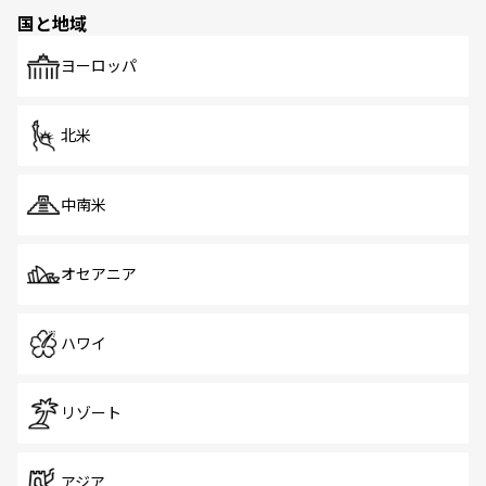
の多様性あふれるカラフルな町は、どこを歩いても新しい
国と地域
発見がある。さらに、治安のよさや充実した公共交通機関
も、旅行者にとっては魅力的なポイント。グルメも豊富
で、ホーカーズは地元の風情を楽しめる外せないスポット
ヨーロッパ
だ。訪れる人を飽きさせないシンガポールで、多様な魅力
を体感しよう。 なお、新着のシンガポール情報は
コンテン
ツ一覧
を参照してほしい。
北米
中南米
オセアニア
ハワイ
リゾート
アジア