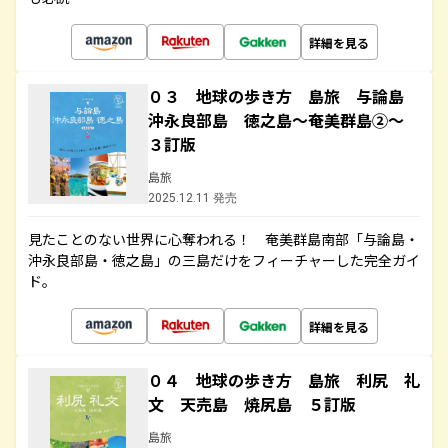
詳細を見る
０３ 地球の歩き方 島旅 与論島
沖永良部島 徳之島～奄美群島②～
３訂版
島旅
2025.12.11 発売
見たことのない世界に心奪われる！ 奄美群島南部「与論島・
沖永良部島・徳之島」の三島だけをフィーチャーした完全ガイ
ド。
詳細を見る
０４ 地球の歩き方 島旅 利尻 礼
文 天売島 焼尻島 ５訂版
島旅