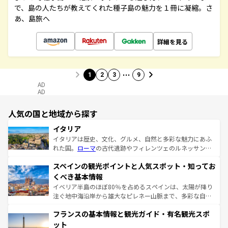
で、島の人たちが教えてくれた種子島の魅力を１冊に凝縮。さ
あ、島旅へ
詳細を見る
…
1
2
3
9
AD
AD
人気の国と地域から探す
イタリア
イタリアは歴史、文化、グルメ、自然と多彩な魅力にあふ
れた国。
ローマ
の古代遺跡やフィレンツェのルネッサンス
美術、ヴェネツィアの運河など、歴史あるスポットはもち
スペインの観光ポイントと人気スポット・知ってお
ろん、トスカーナの美しい田園風景やアマルフィ海岸の絶
景など、自然景観も見逃せない。観光の合間には、本場の
くべき基本情報
ピザやパスタなど、絶品のイタリア料理を堪能することも
イベリア半島のほぼ80％を占めるスペインは、太陽が降り
できる。朝目覚めてから夜眠るまで、すべての瞬間を楽し
注ぐ地中海沿岸から雄大なピレネー山脈まで、多彩な自然
ませてくれるイタリアで、忘れられない旅をしてみよう！
と文化が詰まったヨーロッパ屈指の旅行先だ。多様な地域
なお、新着のイタリア情報は
コンテンツ一覧
を参照してほ
フランスの基本情報と観光ガイド・有名観光スポ
文化が根付くこの国では、情熱的なフラメンコ、熱気あふ
しい。
れる闘牛、そして美味しいタパスが生活の一部となってい
ット