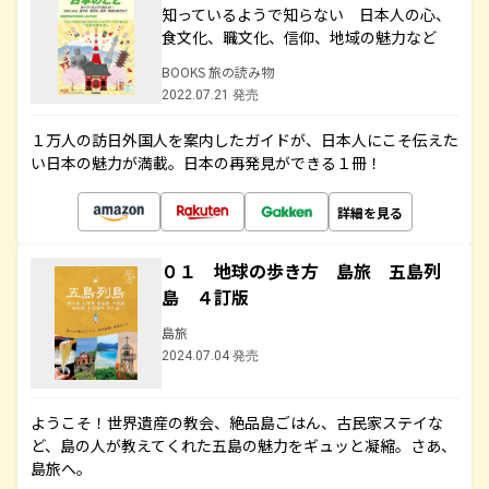
知っているようで知らない 日本人の心、
食文化、職文化、信仰、地域の魅力など
BOOKS 旅の読み物
2022.07.21 発売
１万人の訪日外国人を案内したガイドが、日本人にこそ伝えた
い日本の魅力が満載。日本の再発見ができる１冊！
詳細を見る
０１ 地球の歩き方 島旅 五島列
島 ４訂版
島旅
2024.07.04 発売
ようこそ！世界遺産の教会、絶品島ごはん、古民家ステイな
ど、島の人が教えてくれた五島の魅力をギュッと凝縮。さあ、
島旅へ。