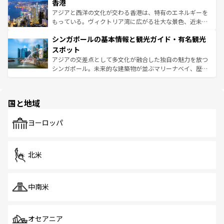
香港
とつ。フォーやバインミー、ベトナムコーヒーなどは、ぜ
の活気が交差している。北部ではチェンマイなどの山岳地
ひ現地で味わいたい。どの地域を訪れてもあたたかい人々
帯で自然と触れ合い、南部ではプーケットやクラビの美し
アジアと西洋の文化が交わる香港は、特有のエネルギーを
が旅行者を迎えてくれるので、きっと忘れられない旅にな
いビーチでリゾート気分を楽しむことができる。タイ料理
もっている。ヴィクトリア湾に広がる壮大な景色、近未来
るはずだ。 なお、新着のベトナム情報は
コンテンツ一覧
を
は世界的に有名で、屋台から高級レストランまで味覚を刺
的なアートスポット、そして歴史と現代が融合した町並
参照してほしい。
シンガポールの基本情報と観光ガイド・有名観光
激する。気候は一年中温暖で、どの季節にも異なる楽しみ
み、どこを訪れても感動するはず。観光スポットが密集し
が待っている。親しみやすいタイの人々、仏教を中心とし
ており、効率よく見どころを回れるのも魅力。息をのむよ
スポット
た文化、そして多様な観光資源が、訪れる旅人を魅了し続
うな絶景から文化的な体験まで、香港を存分に楽しみ尽く
アジアの交差点として多文化が融合した独自の魅力を放つ
ける。 なお、新着のタイ情報は
コンテンツ一覧
を参照して
そう。 なお、新着の香港情報は
コンテンツ一覧
を参照して
シンガポール。未来的な建築物が並ぶマリーナベイ、歴史
ほしい。
ほしい。
と伝統を感じられるエスニックタウン、多数の緑豊かな公
園や自然保護区など、自然が調和した近代的な景観と文化
の多様性あふれるカラフルな町は、どこを歩いても新しい
国と地域
発見がある。さらに、治安のよさや充実した公共交通機関
も、旅行者にとっては魅力的なポイント。グルメも豊富
で、ホーカーズは地元の風情を楽しめる外せないスポット
ヨーロッパ
だ。訪れる人を飽きさせないシンガポールで、多様な魅力
を体感しよう。 なお、新着のシンガポール情報は
コンテン
ツ一覧
を参照してほしい。
北米
中南米
オセアニア