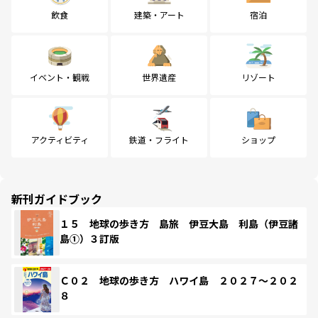
飲食
建築・アート
宿泊
イベント・観戦
世界遺産
リゾート
アクティビティ
鉄道・フライト
ショップ
新刊ガイドブック
１５ 地球の歩き方 島旅 伊豆大島 利島（伊豆諸
島①）３訂版
Ｃ０２ 地球の歩き方 ハワイ島 ２０２７～２０２
８