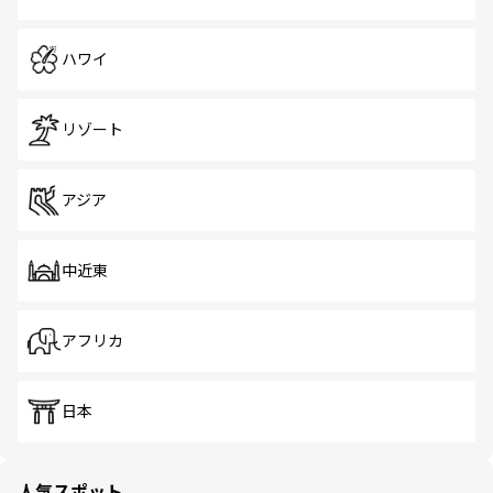
ハワイ
リゾート
アジア
中近東
アフリカ
日本
人気スポット