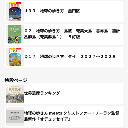
Ｊ３３ 地球の歩き方 墨田区
０２ 地球の歩き方 島旅 奄美大島 喜界島 加計
呂麻島（奄美群島１） ５訂版
Ｄ１７ 地球の歩き方 タイ ２０２７～２０２８
特設ページ
世界遺産ランキング
地球の歩き方 meets クリストファー・ノーラン監督
最新作『オデュッセイア』