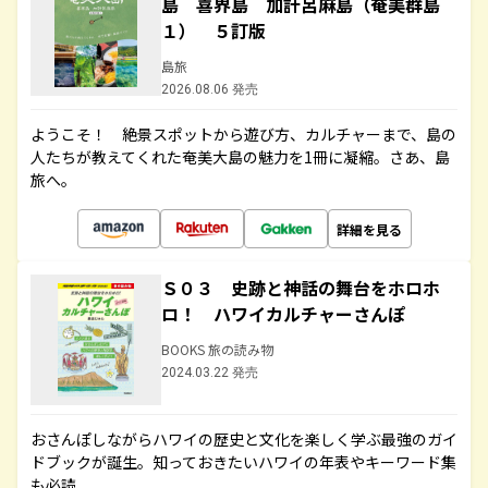
島 喜界島 加計呂麻島（奄美群島
１） ５訂版
島旅
2026.08.06 発売
ようこそ！ 絶景スポットから遊び方、カルチャーまで、島の
人たちが教えてくれた奄美大島の魅力を1冊に凝縮。さあ、島
旅へ。
詳細を見る
Ｓ０３ 史跡と神話の舞台をホロホ
ロ！ ハワイカルチャーさんぽ
BOOKS 旅の読み物
2024.03.22 発売
おさんぽしながらハワイの歴史と文化を楽しく学ぶ最強のガイ
ドブックが誕生。知っておきたいハワイの年表やキーワード集
も必読