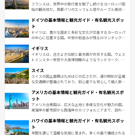
る。首都マドリードの洗練された雰囲気や、バルセロナの
フランスは、世界中の旅行者を魅了し続けるヨーロッパ屈
アートに溢れた街角から、地方では古代ローマ遺跡や中世
指の観光地だ。首都パリのエッフェル塔やルーブル美術館
の城塞都市、穏やかなビーチリゾートまで多彩な表情を見
といった象徴的なスポットから、田舎町の古風な美しさま
せる。地方によって風土や気候が異なるスペインはその個
ドイツの基本情報と観光ガイド・有名観光スポッ
で、幅広い魅力が詰まっている。華麗な宮殿、歴史的な大
性で訪れる人を魅了する。 なお、新着のスペイン情報は
コ
聖堂、美しいビーチ、そして豊かな自然が、訪れる者を心
ト
ンテンツ一覧
を参照してほしい。
から魅了する。また、フランスは美食の国としても知ら
ドイツは、豊かな歴史と多彩な文化が交差するヨーロッパ
れ、フランス料理はユネスコ無形文化遺産にも登録されて
の中心に位置する国。中世の街並みが残るロマンチック街
いる。シャンパンの発祥地であるランス、プロヴァンスの
道から、未来を先取りするようなモダンな都市まで多様な
香り高いラベンダー畑など、多彩な楽しみ方が可能だ。さ
イギリス
顔を持つこの国は、どこを歩いても飽きることがない。ベ
らに、パリ以外の地域にも魅力が溢れており、どの街角に
ルリンの文化的活気、バイエルン州のアルプスの絶景、そ
イギリスは、古きよき伝統と最先端が共存する国。ウェス
も豊かな歴史と文化が息づいている。パリ以外の個性あふ
してライン川沿いのワイン畑といった風景は必見。ビール
トミンスター寺院や大英博物館のようなランドマーク、歴
れる地方に足を運ぶとそれぞれで全く異なる文化を体験で
とソーセージを味わいながら地元の人と過ごす楽しい時間
史ある大学都市、美しい丘陵地帯や牧歌的な風景など、エ
きるだろう。 なお、新着のフランス情報は
コンテンツ一覧
スイス
は、お酒好きな人にはぜひ体験してほしい。 なお、新着の
リアごとに異なる魅力がある。また、優雅なアフタヌーン
を参照してほしい。
ドイツ情報は
コンテンツ一覧
を参照してほしい。
ティー、ビール好きにはたまらない英国パブ、サッカー観
スイスの国土面積は九州ほどの広さだが、運行時刻が正確
戦など、本場だからこそできる体験も豊富。イギリスを旅
な交通網が整備されており、初心者でも安心して個人旅行
して楽しみつくそう。 なお、新着のイギリス情報は
コンテ
を楽しめる。日本同様に時刻表どおりの旅が可能だ。中世
アメリカの基本情報と観光ガイド・有名観光スポ
ンツ一覧
を参照してほしい。
の建物がそのまま残る町や、スイスならではのユニークな
博物館もあり、アルプス観光だけでなく町歩きも満喫する
ット
ことができる。国民の所得が高いため物価も高いが、旅行
アメリカ合衆国は、広大な土地と多様な文化が魅力の国。
者向けの交通パス提供のサービスもあり、うまく活用すれ
東海岸の都市部から西海岸のカリフォルニアまで、訪れる
ば市内交通費無料で観光を楽しむこともできる。 なお、新
場所ごとに異なる風景と体験が待っている。ニューヨーク
着のスイス情報は
コンテンツ一覧
を参照してほしい。
ハワイの基本情報と観光ガイド・有名観光スポッ
のような巨大都市は、観光、ショッピング、エンターテイ
ンメントが詰まった刺激的なスポットだ。一方、アメリカ
ト
西部には大自然が広がり、グランドキャニオンやイエロー
年間を通じて温暖な気候に恵まれ、多くの島で構成される