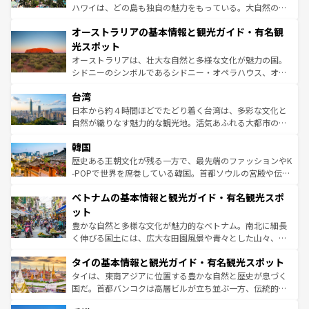
ストーン国立公園といった絶景が堪能できる。さらに、南
ハワイは、どの島も独自の魅力をもっている。大自然の神
部のニューオーリンズでは、音楽と美食が融合した独特の
秘を感じたいなら、火山が生み出した壮大な景観を誇るハ
文化が魅力。旅行者はアメリカの各地域で異なる魅力を楽
オーストラリアの基本情報と観光ガイド・有名観
ワイ島は見逃せない。また、定番の観光地といえばオアフ
しみながら、その多様性と豊かな歴史を感じることができ
島だが、静かな自然を求めるならマウイ島やカウアイ島が
光スポット
るだろう。車でのロードトリップや列車の旅も、アメリカ
おすすめ。エメラルドグリーンに輝く海をはじめ、豊かな
オーストラリアは、壮大な自然と多様な文化が魅力の国。
ならではの贅沢な旅のスタイルだ。 なお、新着のアメリカ
文化や歴史が息づいている。「アロハスピリット」と呼ば
シドニーのシンボルであるシドニー・オペラハウス、オー
情報は
コンテンツ一覧
を参照してほしい。
れるおもてなしの心で訪れる人々を迎えてくれるハワイの
ストラリア東海岸北部に広がる大サンゴ礁地帯グレートバ
人々、おいしいローカルフードやハワイアンミュージッ
台湾
リアリーフや大陸中央部にそびえるウルル（エアーズロッ
ク、伝統的なフラダンスなど、すべてがハワイの魅力を彩
ク）、タスマニアの美しい原生林やケアンズの熱帯雨林な
日本から約４時間ほどでたどり着く台湾は、多彩な文化と
っている。訪れるたびに新しい発見と感動が待っているハ
ど、見どころがたくさん。また、カフェやワイン、オージ
自然が織りなす魅力的な観光地。活気あふれる大都市の台
ワイを、存分に味わってほしい。 なお、新着のハワイ情報
ービーフなどの食文化も豊かで、美味しいものであふれて
北やノスタルジックな町並みが人気な九份（ジォウフェ
は
コンテンツ一覧
を参照してほしい。
韓国
いる。アクティビティも充実しており、サーフィンやダイ
ン）、静ひつな山岳地帯である台湾東部など、都市の喧騒
ビング、ハイキングなど、アウトドア好きにはたまらな
と山間の静けさが共存しており、訪れる人に新しい発見と
歴史ある王朝文化が残る一方で、最先端のファッションやK
い。オーストラリアの多彩な魅力を存分に味わいつくそ
驚きをもたらしてくれる。また、奥深い台湾の食文化も魅
-POPで世界を席巻している韓国。首都ソウルの宮殿や伝統
う。 なお、新着のオーストラリア情報は
コンテンツ一覧
を
力で、夜市などの屋台グルメから高級料理、ヘルシーで美
家屋が並ぶエリアでは韓国の歴史と文化に浸ることがで
参照してほしい。
ベトナムの基本情報と観光ガイド・有名観光スポ
容にもいいと評判のスイーツなど、バラエティ豊かな料理
き、地方に足を延ばせば四季折々の自然美を楽しむことが
が味わえる。 なお、新着の台湾情報は
コンテンツ一覧
を参
できる。そして、キムチや焼肉、絶品のストリートフード
ット
照してほしい。
まで、さまざまな韓国料理が待っている。夜には、韓国な
豊かな自然と多様な文化が魅力的なベトナム。南北に細長
らではのナイトライフも堪能できる。あたたかいホスピタ
く伸びる国土には、広大な田園風景や青々とした山々、世
リティに包まれながら、韓国の多彩な魅力を心ゆくまで味
界遺産に登録された壮大な自然景観が点在し、都市部では
わってみてほしい。 なお、新着の韓国情報は
コンテンツ一
タイの基本情報と観光ガイド・有名観光スポット
急速な発展と共に伝統が息づく。ハノイの古い町並みやホ
覧
を参照してほしい。
ーチミン市のフランス統治時代の建物も、独特の雰囲気を
タイは、東南アジアに位置する豊かな自然と歴史が息づく
醸し出している。また、バラエティの豊かさとおいしさで
国だ。首都バンコクは高層ビルが立ち並ぶ一方、伝統的な
世界中の食通を魅了してやまないベトナム料理も魅力のひ
寺院や市場がいたるところに点在し、古きよき文化と現代