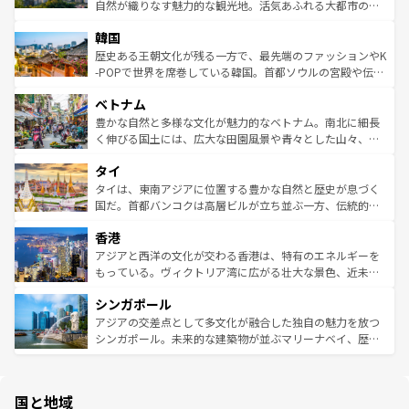
ク、伝統的なフラダンスなど、すべてがハワイの魅力を彩
ど、見どころがたくさん。また、カフェやワイン、オージ
自然が織りなす魅力的な観光地。活気あふれる大都市の台
っている。訪れるたびに新しい発見と感動が待っているハ
ービーフなどの食文化も豊かで、美味しいものであふれて
北やノスタルジックな町並みが人気な九份（ジォウフェ
ワイを、存分に味わってほしい。 なお、新着のハワイ情報
韓国
いる。アクティビティも充実しており、サーフィンやダイ
ン）、静ひつな山岳地帯である台湾東部など、都市の喧騒
は
コンテンツ一覧
を参照してほしい。
ビング、ハイキングなど、アウトドア好きにはたまらな
と山間の静けさが共存しており、訪れる人に新しい発見と
歴史ある王朝文化が残る一方で、最先端のファッションやK
い。オーストラリアの多彩な魅力を存分に味わいつくそ
驚きをもたらしてくれる。また、奥深い台湾の食文化も魅
-POPで世界を席巻している韓国。首都ソウルの宮殿や伝統
う。 なお、新着のオーストラリア情報は
コンテンツ一覧
を
力で、夜市などの屋台グルメから高級料理、ヘルシーで美
家屋が並ぶエリアでは韓国の歴史と文化に浸ることがで
参照してほしい。
ベトナム
容にもいいと評判のスイーツなど、バラエティ豊かな料理
き、地方に足を延ばせば四季折々の自然美を楽しむことが
が味わえる。 なお、新着の台湾情報は
コンテンツ一覧
を参
できる。そして、キムチや焼肉、絶品のストリートフード
豊かな自然と多様な文化が魅力的なベトナム。南北に細長
照してほしい。
まで、さまざまな韓国料理が待っている。夜には、韓国な
く伸びる国土には、広大な田園風景や青々とした山々、世
らではのナイトライフも堪能できる。あたたかいホスピタ
界遺産に登録された壮大な自然景観が点在し、都市部では
タイ
リティに包まれながら、韓国の多彩な魅力を心ゆくまで味
急速な発展と共に伝統が息づく。ハノイの古い町並みやホ
わってみてほしい。 なお、新着の韓国情報は
コンテンツ一
ーチミン市のフランス統治時代の建物も、独特の雰囲気を
タイは、東南アジアに位置する豊かな自然と歴史が息づく
覧
を参照してほしい。
醸し出している。また、バラエティの豊かさとおいしさで
国だ。首都バンコクは高層ビルが立ち並ぶ一方、伝統的な
世界中の食通を魅了してやまないベトナム料理も魅力のひ
寺院や市場がいたるところに点在し、古きよき文化と現代
香港
とつ。フォーやバインミー、ベトナムコーヒーなどは、ぜ
の活気が交差している。北部ではチェンマイなどの山岳地
ひ現地で味わいたい。どの地域を訪れてもあたたかい人々
帯で自然と触れ合い、南部ではプーケットやクラビの美し
アジアと西洋の文化が交わる香港は、特有のエネルギーを
が旅行者を迎えてくれるので、きっと忘れられない旅にな
いビーチでリゾート気分を楽しむことができる。タイ料理
もっている。ヴィクトリア湾に広がる壮大な景色、近未来
るはずだ。 なお、新着のベトナム情報は
コンテンツ一覧
を
は世界的に有名で、屋台から高級レストランまで味覚を刺
的なアートスポット、そして歴史と現代が融合した町並
参照してほしい。
シンガポール
激する。気候は一年中温暖で、どの季節にも異なる楽しみ
み、どこを訪れても感動するはず。観光スポットが密集し
が待っている。親しみやすいタイの人々、仏教を中心とし
ており、効率よく見どころを回れるのも魅力。息をのむよ
アジアの交差点として多文化が融合した独自の魅力を放つ
た文化、そして多様な観光資源が、訪れる旅人を魅了し続
うな絶景から文化的な体験まで、香港を存分に楽しみ尽く
シンガポール。未来的な建築物が並ぶマリーナベイ、歴史
ける。 なお、新着のタイ情報は
コンテンツ一覧
を参照して
そう。 なお、新着の香港情報は
コンテンツ一覧
を参照して
と伝統を感じられるエスニックタウン、多数の緑豊かな公
ほしい。
ほしい。
園や自然保護区など、自然が調和した近代的な景観と文化
の多様性あふれるカラフルな町は、どこを歩いても新しい
国と地域
発見がある。さらに、治安のよさや充実した公共交通機関