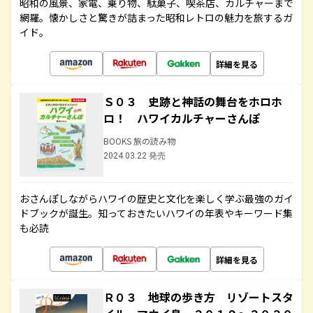
昭和の風景、家電、乗り物、駄菓子、喫茶店、カルチャーまで
網羅。懐かしさと驚きが詰まった昭和レトロの魅力を旅するガ
イド。
詳細を見る
Ｓ０３ 史跡と神話の舞台をホロホ
ロ！ ハワイカルチャーさんぽ
BOOKS 旅の読み物
2024.03.22 発売
おさんぽしながらハワイの歴史と文化を楽しく学ぶ最強のガイ
ドブックが誕生。知っておきたいハワイの年表やキーワード集
も必読
詳細を見る
Ｒ０３ 地球の歩き方 リゾートスタ