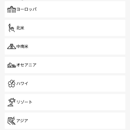
も、旅行者にとっては魅力的なポイント。グルメも豊富
で、ホーカーズは地元の風情を楽しめる外せないスポット
ヨーロッパ
だ。訪れる人を飽きさせないシンガポールで、多様な魅力
を体感しよう。 なお、新着のシンガポール情報は
コンテン
ツ一覧
を参照してほしい。
北米
中南米
オセアニア
ハワイ
リゾート
アジア