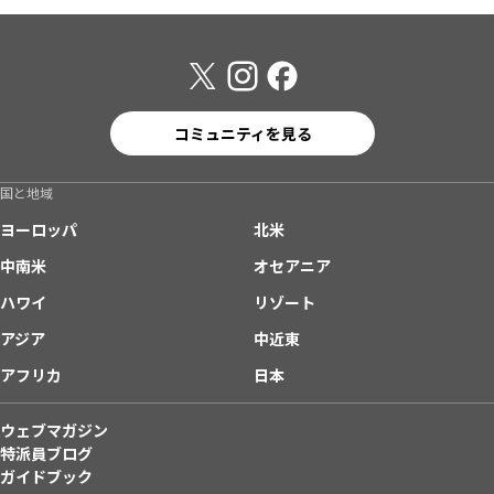
コミュニティを見る
国と地域
ヨーロッパ
北米
中南米
オセアニア
ハワイ
リゾート
アジア
中近東
アフリカ
日本
ウェブマガジン
特派員ブログ
ガイドブック