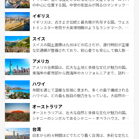
ンテンツ一覧
を参照してほしい。
から魅了する。また、フランスは美食の国としても知ら
の中心に位置する国。中世の街並みが残るロマンチック街
れ、フランス料理はユネスコ無形文化遺産にも登録されて
道から、未来を先取りするようなモダンな都市まで多様な
イギリス
いる。シャンパンの発祥地であるランス、プロヴァンスの
顔を持つこの国は、どこを歩いても飽きることがない。ベ
香り高いラベンダー畑など、多彩な楽しみ方が可能だ。さ
ルリンの文化的活気、バイエルン州のアルプスの絶景、そ
イギリスは、古きよき伝統と最先端が共存する国。ウェス
らに、パリ以外の地域にも魅力が溢れており、どの街角に
してライン川沿いのワイン畑といった風景は必見。ビール
トミンスター寺院や大英博物館のようなランドマーク、歴
も豊かな歴史と文化が息づいている。パリ以外の個性あふ
とソーセージを味わいながら地元の人と過ごす楽しい時間
史ある大学都市、美しい丘陵地帯や牧歌的な風景など、エ
れる地方に足を運ぶとそれぞれで全く異なる文化を体験で
スイス
は、お酒好きな人にはぜひ体験してほしい。 なお、新着の
リアごとに異なる魅力がある。また、優雅なアフタヌーン
きるだろう。 なお、新着のフランス情報は
コンテンツ一覧
ドイツ情報は
コンテンツ一覧
を参照してほしい。
ティー、ビール好きにはたまらない英国パブ、サッカー観
スイスの国土面積は九州ほどの広さだが、運行時刻が正確
を参照してほしい。
戦など、本場だからこそできる体験も豊富。イギリスを旅
な交通網が整備されており、初心者でも安心して個人旅行
して楽しみつくそう。 なお、新着のイギリス情報は
コンテ
を楽しめる。日本同様に時刻表どおりの旅が可能だ。中世
アメリカ
ンツ一覧
を参照してほしい。
の建物がそのまま残る町や、スイスならではのユニークな
博物館もあり、アルプス観光だけでなく町歩きも満喫する
アメリカ合衆国は、広大な土地と多様な文化が魅力の国。
ことができる。国民の所得が高いため物価も高いが、旅行
東海岸の都市部から西海岸のカリフォルニアまで、訪れる
者向けの交通パス提供のサービスもあり、うまく活用すれ
場所ごとに異なる風景と体験が待っている。ニューヨーク
ハワイ
ば市内交通費無料で観光を楽しむこともできる。 なお、新
のような巨大都市は、観光、ショッピング、エンターテイ
着のスイス情報は
コンテンツ一覧
を参照してほしい。
ンメントが詰まった刺激的なスポットだ。一方、アメリカ
年間を通じて温暖な気候に恵まれ、多くの島で構成される
西部には大自然が広がり、グランドキャニオンやイエロー
ハワイは、どの島も独自の魅力をもっている。大自然の神
ストーン国立公園といった絶景が堪能できる。さらに、南
秘を感じたいなら、火山が生み出した壮大な景観を誇るハ
オーストラリア
部のニューオーリンズでは、音楽と美食が融合した独特の
ワイ島は見逃せない。また、定番の観光地といえばオアフ
文化が魅力。旅行者はアメリカの各地域で異なる魅力を楽
島だが、静かな自然を求めるならマウイ島やカウアイ島が
オーストラリアは、壮大な自然と多様な文化が魅力の国。
しみながら、その多様性と豊かな歴史を感じることができ
おすすめ。エメラルドグリーンに輝く海をはじめ、豊かな
シドニーのシンボルであるシドニー・オペラハウス、オー
るだろう。車でのロードトリップや列車の旅も、アメリカ
文化や歴史が息づいている。「アロハスピリット」と呼ば
ストラリア東海岸北部に広がる大サンゴ礁地帯グレートバ
ならではの贅沢な旅のスタイルだ。 なお、新着のアメリカ
台湾
れるおもてなしの心で訪れる人々を迎えてくれるハワイの
リアリーフや大陸中央部にそびえるウルル（エアーズロッ
情報は
コンテンツ一覧
を参照してほしい。
人々、おいしいローカルフードやハワイアンミュージッ
ク）、タスマニアの美しい原生林やケアンズの熱帯雨林な
日本から約４時間ほどでたどり着く台湾は、多彩な文化と