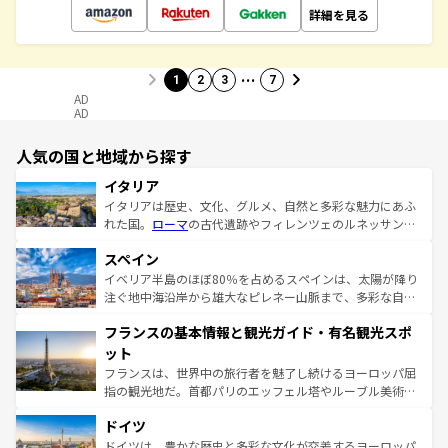
詳細を見る
…
1
2
3
7
AD
AD
人気の国と地域から探す
イタリア
イタリアは歴史、文化、グルメ、自然と多彩な魅力にあふ
れた国。
ローマ
の古代遺跡やフィレンツェのルネッサンス
美術、ヴェネツィアの運河など、歴史あるスポットはもち
スペイン
ろん、トスカーナの美しい田園風景やアマルフィ海岸の絶
景など、自然景観も見逃せない。観光の合間には、本場の
イベリア半島のほぼ80％を占めるスペインは、太陽が降り
ピザやパスタなど、絶品のイタリア料理を堪能することも
注ぐ地中海沿岸から雄大なピレネー山脈まで、多彩な自然
できる。朝目覚めてから夜眠るまで、すべての瞬間を楽し
と文化が詰まったヨーロッパ屈指の旅行先だ。多様な地域
フランスの基本情報と観光ガイド・有名観光スポ
ませてくれるイタリアで、忘れられない旅をしてみよう！
文化が根付くこの国では、情熱的なフラメンコ、熱気あふ
なお、新着のイタリア情報は
コンテンツ一覧
を参照してほ
れる闘牛、そして美味しいタパスが生活の一部となってい
ット
しい。
る。首都マドリードの洗練された雰囲気や、バルセロナの
フランスは、世界中の旅行者を魅了し続けるヨーロッパ屈
アートに溢れた街角から、地方では古代ローマ遺跡や中世
指の観光地だ。首都パリのエッフェル塔やルーブル美術館
の城塞都市、穏やかなビーチリゾートまで多彩な表情を見
といった象徴的なスポットから、田舎町の古風な美しさま
せる。地方によって風土や気候が異なるスペインはその個
ドイツ
で、幅広い魅力が詰まっている。華麗な宮殿、歴史的な大
性で訪れる人を魅了する。 なお、新着のスペイン情報は
コ
聖堂、美しいビーチ、そして豊かな自然が、訪れる者を心
ドイツは、豊かな歴史と多彩な文化が交差するヨーロッパ