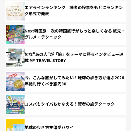
エアラインランキング 読者の投票をもとにランキン
グ形式で発表
Next韓国旅 次の韓国旅行がもっと楽しくなる 旅先・
グルメ・テクニック
旬な“あの人”が「旅」をテーマに語るインタビュー連
載 MY TRAVEL STORY
今、こんな旅がしてみたい！地球の歩き方が選ぶ2026
年絶対行くべき旅先30
コスパもタイパもかなえる！賢者の旅テクニック
地球の歩き方♥偏愛ハワイ