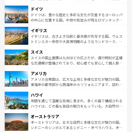
の城塞都市、穏やかなビーチリゾートまで多彩な表情を見
といった象徴的なスポットから、田舎町の古風な美しさま
せる。地方によって風土や気候が異なるスペインはその個
ドイツ
で、幅広い魅力が詰まっている。華麗な宮殿、歴史的な大
性で訪れる人を魅了する。 なお、新着のスペイン情報は
コ
聖堂、美しいビーチ、そして豊かな自然が、訪れる者を心
ドイツは、豊かな歴史と多彩な文化が交差するヨーロッパ
ンテンツ一覧
を参照してほしい。
から魅了する。また、フランスは美食の国としても知ら
の中心に位置する国。中世の街並みが残るロマンチック街
れ、フランス料理はユネスコ無形文化遺産にも登録されて
道から、未来を先取りするようなモダンな都市まで多様な
イギリス
いる。シャンパンの発祥地であるランス、プロヴァンスの
顔を持つこの国は、どこを歩いても飽きることがない。ベ
香り高いラベンダー畑など、多彩な楽しみ方が可能だ。さ
ルリンの文化的活気、バイエルン州のアルプスの絶景、そ
イギリスは、古きよき伝統と最先端が共存する国。ウェス
らに、パリ以外の地域にも魅力が溢れており、どの街角に
してライン川沿いのワイン畑といった風景は必見。ビール
トミンスター寺院や大英博物館のようなランドマーク、歴
も豊かな歴史と文化が息づいている。パリ以外の個性あふ
とソーセージを味わいながら地元の人と過ごす楽しい時間
史ある大学都市、美しい丘陵地帯や牧歌的な風景など、エ
れる地方に足を運ぶとそれぞれで全く異なる文化を体験で
スイス
は、お酒好きな人にはぜひ体験してほしい。 なお、新着の
リアごとに異なる魅力がある。また、優雅なアフタヌーン
きるだろう。 なお、新着のフランス情報は
コンテンツ一覧
ドイツ情報は
コンテンツ一覧
を参照してほしい。
ティー、ビール好きにはたまらない英国パブ、サッカー観
スイスの国土面積は九州ほどの広さだが、運行時刻が正確
を参照してほしい。
戦など、本場だからこそできる体験も豊富。イギリスを旅
な交通網が整備されており、初心者でも安心して個人旅行
して楽しみつくそう。 なお、新着のイギリス情報は
コンテ
を楽しめる。日本同様に時刻表どおりの旅が可能だ。中世
アメリカ
ンツ一覧
を参照してほしい。
の建物がそのまま残る町や、スイスならではのユニークな
博物館もあり、アルプス観光だけでなく町歩きも満喫する
アメリカ合衆国は、広大な土地と多様な文化が魅力の国。
ことができる。国民の所得が高いため物価も高いが、旅行
東海岸の都市部から西海岸のカリフォルニアまで、訪れる
者向けの交通パス提供のサービスもあり、うまく活用すれ
場所ごとに異なる風景と体験が待っている。ニューヨーク
ハワイ
ば市内交通費無料で観光を楽しむこともできる。 なお、新
のような巨大都市は、観光、ショッピング、エンターテイ
着のスイス情報は
コンテンツ一覧
を参照してほしい。
ンメントが詰まった刺激的なスポットだ。一方、アメリカ
年間を通じて温暖な気候に恵まれ、多くの島で構成される
西部には大自然が広がり、グランドキャニオンやイエロー
ハワイは、どの島も独自の魅力をもっている。大自然の神
ストーン国立公園といった絶景が堪能できる。さらに、南
秘を感じたいなら、火山が生み出した壮大な景観を誇るハ
オーストラリア
部のニューオーリンズでは、音楽と美食が融合した独特の
ワイ島は見逃せない。また、定番の観光地といえばオアフ
文化が魅力。旅行者はアメリカの各地域で異なる魅力を楽
島だが、静かな自然を求めるならマウイ島やカウアイ島が
オーストラリアは、壮大な自然と多様な文化が魅力の国。
しみながら、その多様性と豊かな歴史を感じることができ
おすすめ。エメラルドグリーンに輝く海をはじめ、豊かな
シドニーのシンボルであるシドニー・オペラハウス、オー