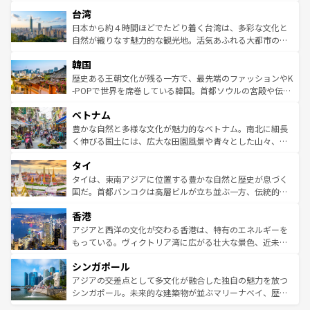
るだろう。車でのロードトリップや列車の旅も、アメリカ
文化や歴史が息づいている。「アロハスピリット」と呼ば
ストラリア東海岸北部に広がる大サンゴ礁地帯グレートバ
ならではの贅沢な旅のスタイルだ。 なお、新着のアメリカ
台湾
れるおもてなしの心で訪れる人々を迎えてくれるハワイの
リアリーフや大陸中央部にそびえるウルル（エアーズロッ
情報は
コンテンツ一覧
を参照してほしい。
人々、おいしいローカルフードやハワイアンミュージッ
ク）、タスマニアの美しい原生林やケアンズの熱帯雨林な
日本から約４時間ほどでたどり着く台湾は、多彩な文化と
ク、伝統的なフラダンスなど、すべてがハワイの魅力を彩
ど、見どころがたくさん。また、カフェやワイン、オージ
自然が織りなす魅力的な観光地。活気あふれる大都市の台
っている。訪れるたびに新しい発見と感動が待っているハ
ービーフなどの食文化も豊かで、美味しいものであふれて
北やノスタルジックな町並みが人気な九份（ジォウフェ
ワイを、存分に味わってほしい。 なお、新着のハワイ情報
韓国
いる。アクティビティも充実しており、サーフィンやダイ
ン）、静ひつな山岳地帯である台湾東部など、都市の喧騒
は
コンテンツ一覧
を参照してほしい。
ビング、ハイキングなど、アウトドア好きにはたまらな
と山間の静けさが共存しており、訪れる人に新しい発見と
歴史ある王朝文化が残る一方で、最先端のファッションやK
い。オーストラリアの多彩な魅力を存分に味わいつくそ
驚きをもたらしてくれる。また、奥深い台湾の食文化も魅
-POPで世界を席巻している韓国。首都ソウルの宮殿や伝統
う。 なお、新着のオーストラリア情報は
コンテンツ一覧
を
力で、夜市などの屋台グルメから高級料理、ヘルシーで美
家屋が並ぶエリアでは韓国の歴史と文化に浸ることがで
参照してほしい。
ベトナム
容にもいいと評判のスイーツなど、バラエティ豊かな料理
き、地方に足を延ばせば四季折々の自然美を楽しむことが
が味わえる。 なお、新着の台湾情報は
コンテンツ一覧
を参
できる。そして、キムチや焼肉、絶品のストリートフード
豊かな自然と多様な文化が魅力的なベトナム。南北に細長
照してほしい。
まで、さまざまな韓国料理が待っている。夜には、韓国な
く伸びる国土には、広大な田園風景や青々とした山々、世
らではのナイトライフも堪能できる。あたたかいホスピタ
界遺産に登録された壮大な自然景観が点在し、都市部では
タイ
リティに包まれながら、韓国の多彩な魅力を心ゆくまで味
急速な発展と共に伝統が息づく。ハノイの古い町並みやホ
わってみてほしい。 なお、新着の韓国情報は
コンテンツ一
ーチミン市のフランス統治時代の建物も、独特の雰囲気を
タイは、東南アジアに位置する豊かな自然と歴史が息づく
覧
を参照してほしい。
醸し出している。また、バラエティの豊かさとおいしさで
国だ。首都バンコクは高層ビルが立ち並ぶ一方、伝統的な
世界中の食通を魅了してやまないベトナム料理も魅力のひ
寺院や市場がいたるところに点在し、古きよき文化と現代
香港
とつ。フォーやバインミー、ベトナムコーヒーなどは、ぜ
の活気が交差している。北部ではチェンマイなどの山岳地
ひ現地で味わいたい。どの地域を訪れてもあたたかい人々
帯で自然と触れ合い、南部ではプーケットやクラビの美し
アジアと西洋の文化が交わる香港は、特有のエネルギーを
が旅行者を迎えてくれるので、きっと忘れられない旅にな
いビーチでリゾート気分を楽しむことができる。タイ料理
もっている。ヴィクトリア湾に広がる壮大な景色、近未来
るはずだ。 なお、新着のベトナム情報は
コンテンツ一覧
を
は世界的に有名で、屋台から高級レストランまで味覚を刺
的なアートスポット、そして歴史と現代が融合した町並
参照してほしい。
シンガポール
激する。気候は一年中温暖で、どの季節にも異なる楽しみ
み、どこを訪れても感動するはず。観光スポットが密集し
が待っている。親しみやすいタイの人々、仏教を中心とし
ており、効率よく見どころを回れるのも魅力。息をのむよ
アジアの交差点として多文化が融合した独自の魅力を放つ
た文化、そして多様な観光資源が、訪れる旅人を魅了し続
うな絶景から文化的な体験まで、香港を存分に楽しみ尽く
シンガポール。未来的な建築物が並ぶマリーナベイ、歴史
ける。 なお、新着のタイ情報は
コンテンツ一覧
を参照して
そう。 なお、新着の香港情報は
コンテンツ一覧
を参照して
と伝統を感じられるエスニックタウン、多数の緑豊かな公