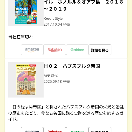
イル ホノルル＆オアフ島 ２０１８
～２０１９
Resort Style
2017.10.04 発売
当社在庫切れ
詳細を見る
Ｈ０２ ハプスブルク帝国
歴史時代
2025.09.18 発売
「日の沈まぬ帝国」と称されたハプスブルク帝国の栄光と動乱
の歴史をたどり、今なお各国に残る史跡を巡る歴史を旅するガ
イド。