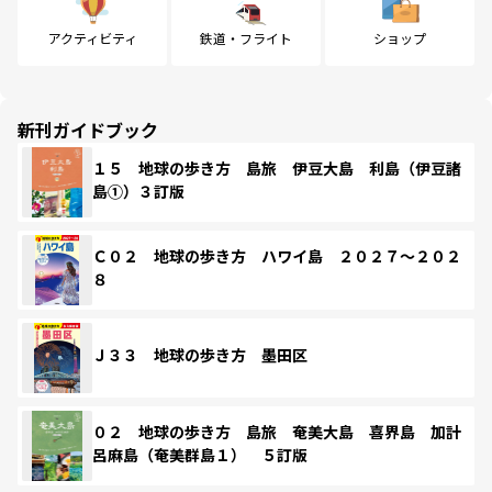
アクティビティ
鉄道・フライト
ショップ
新刊ガイドブック
１５ 地球の歩き方 島旅 伊豆大島 利島（伊豆諸
島①）３訂版
Ｃ０２ 地球の歩き方 ハワイ島 ２０２７～２０２
８
Ｊ３３ 地球の歩き方 墨田区
０２ 地球の歩き方 島旅 奄美大島 喜界島 加計
呂麻島（奄美群島１） ５訂版