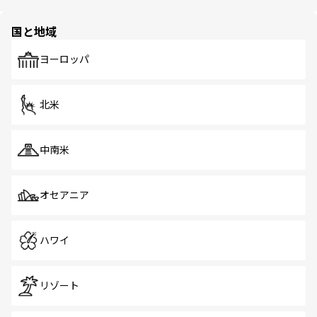
ほしい。
ほしい。
園や自然保護区など、自然が調和した近代的な景観と文化
の多様性あふれるカラフルな町は、どこを歩いても新しい
国と地域
発見がある。さらに、治安のよさや充実した公共交通機関
も、旅行者にとっては魅力的なポイント。グルメも豊富
で、ホーカーズは地元の風情を楽しめる外せないスポット
ヨーロッパ
だ。訪れる人を飽きさせないシンガポールで、多様な魅力
を体感しよう。 なお、新着のシンガポール情報は
コンテン
ツ一覧
を参照してほしい。
北米
中南米
オセアニア
ハワイ
リゾート