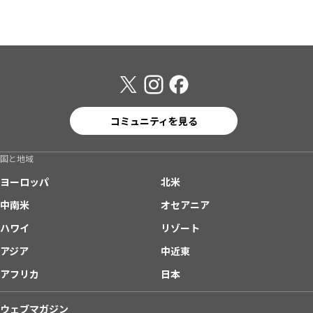
コミュニティを見る
国と地域
ヨーロッパ
北米
中南米
オセアニア
ハワイ
リゾート
アジア
中近東
アフリカ
日本
ウェブマガジン