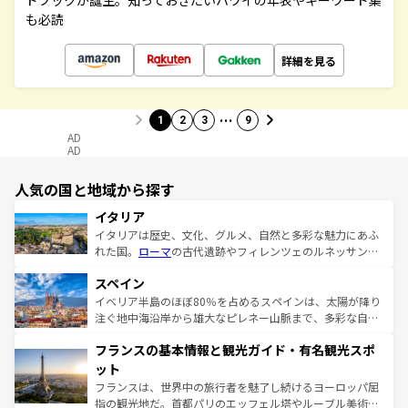
ドブックが誕生。知っておきたいハワイの年表やキーワード集
も必読
詳細を見る
…
1
2
3
9
AD
AD
人気の国と地域から探す
イタリア
イタリアは歴史、文化、グルメ、自然と多彩な魅力にあふ
れた国。
ローマ
の古代遺跡やフィレンツェのルネッサンス
美術、ヴェネツィアの運河など、歴史あるスポットはもち
スペイン
ろん、トスカーナの美しい田園風景やアマルフィ海岸の絶
景など、自然景観も見逃せない。観光の合間には、本場の
イベリア半島のほぼ80％を占めるスペインは、太陽が降り
ピザやパスタなど、絶品のイタリア料理を堪能することも
注ぐ地中海沿岸から雄大なピレネー山脈まで、多彩な自然
できる。朝目覚めてから夜眠るまで、すべての瞬間を楽し
と文化が詰まったヨーロッパ屈指の旅行先だ。多様な地域
フランスの基本情報と観光ガイド・有名観光スポ
ませてくれるイタリアで、忘れられない旅をしてみよう！
文化が根付くこの国では、情熱的なフラメンコ、熱気あふ
なお、新着のイタリア情報は
コンテンツ一覧
を参照してほ
れる闘牛、そして美味しいタパスが生活の一部となってい
ット
しい。
る。首都マドリードの洗練された雰囲気や、バルセロナの
フランスは、世界中の旅行者を魅了し続けるヨーロッパ屈
アートに溢れた街角から、地方では古代ローマ遺跡や中世
指の観光地だ。首都パリのエッフェル塔やルーブル美術館