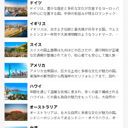
せる。地方によって風土や気候が異なるスペインはその個
ドイツ
で、幅広い魅力が詰まっている。華麗な宮殿、歴史的な大
性で訪れる人を魅了する。 なお、新着のスペイン情報は
コ
聖堂、美しいビーチ、そして豊かな自然が、訪れる者を心
ドイツは、豊かな歴史と多彩な文化が交差するヨーロッパ
ンテンツ一覧
を参照してほしい。
から魅了する。また、フランスは美食の国としても知ら
の中心に位置する国。中世の街並みが残るロマンチック街
れ、フランス料理はユネスコ無形文化遺産にも登録されて
道から、未来を先取りするようなモダンな都市まで多様な
イギリス
いる。シャンパンの発祥地であるランス、プロヴァンスの
顔を持つこの国は、どこを歩いても飽きることがない。ベ
香り高いラベンダー畑など、多彩な楽しみ方が可能だ。さ
ルリンの文化的活気、バイエルン州のアルプスの絶景、そ
イギリスは、古きよき伝統と最先端が共存する国。ウェス
らに、パリ以外の地域にも魅力が溢れており、どの街角に
してライン川沿いのワイン畑といった風景は必見。ビール
トミンスター寺院や大英博物館のようなランドマーク、歴
も豊かな歴史と文化が息づいている。パリ以外の個性あふ
とソーセージを味わいながら地元の人と過ごす楽しい時間
史ある大学都市、美しい丘陵地帯や牧歌的な風景など、エ
れる地方に足を運ぶとそれぞれで全く異なる文化を体験で
スイス
は、お酒好きな人にはぜひ体験してほしい。 なお、新着の
リアごとに異なる魅力がある。また、優雅なアフタヌーン
きるだろう。 なお、新着のフランス情報は
コンテンツ一覧
ドイツ情報は
コンテンツ一覧
を参照してほしい。
ティー、ビール好きにはたまらない英国パブ、サッカー観
スイスの国土面積は九州ほどの広さだが、運行時刻が正確
を参照してほしい。
戦など、本場だからこそできる体験も豊富。イギリスを旅
な交通網が整備されており、初心者でも安心して個人旅行
して楽しみつくそう。 なお、新着のイギリス情報は
コンテ
を楽しめる。日本同様に時刻表どおりの旅が可能だ。中世
アメリカ
ンツ一覧
を参照してほしい。
の建物がそのまま残る町や、スイスならではのユニークな
博物館もあり、アルプス観光だけでなく町歩きも満喫する
アメリカ合衆国は、広大な土地と多様な文化が魅力の国。
ことができる。国民の所得が高いため物価も高いが、旅行
東海岸の都市部から西海岸のカリフォルニアまで、訪れる
者向けの交通パス提供のサービスもあり、うまく活用すれ
場所ごとに異なる風景と体験が待っている。ニューヨーク
ハワイ
ば市内交通費無料で観光を楽しむこともできる。 なお、新
のような巨大都市は、観光、ショッピング、エンターテイ
着のスイス情報は
コンテンツ一覧
を参照してほしい。
ンメントが詰まった刺激的なスポットだ。一方、アメリカ
年間を通じて温暖な気候に恵まれ、多くの島で構成される
西部には大自然が広がり、グランドキャニオンやイエロー
ハワイは、どの島も独自の魅力をもっている。大自然の神
ストーン国立公園といった絶景が堪能できる。さらに、南
秘を感じたいなら、火山が生み出した壮大な景観を誇るハ
オーストラリア
部のニューオーリンズでは、音楽と美食が融合した独特の
ワイ島は見逃せない。また、定番の観光地といえばオアフ
文化が魅力。旅行者はアメリカの各地域で異なる魅力を楽
島だが、静かな自然を求めるならマウイ島やカウアイ島が
オーストラリアは、壮大な自然と多様な文化が魅力の国。
しみながら、その多様性と豊かな歴史を感じることができ
おすすめ。エメラルドグリーンに輝く海をはじめ、豊かな
シドニーのシンボルであるシドニー・オペラハウス、オー
るだろう。車でのロードトリップや列車の旅も、アメリカ
文化や歴史が息づいている。「アロハスピリット」と呼ば
ストラリア東海岸北部に広がる大サンゴ礁地帯グレートバ
ならではの贅沢な旅のスタイルだ。 なお、新着のアメリカ
台湾
れるおもてなしの心で訪れる人々を迎えてくれるハワイの
リアリーフや大陸中央部にそびえるウルル（エアーズロッ