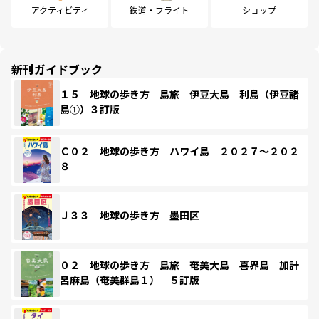
アクティビティ
鉄道・フライト
ショップ
新刊ガイドブック
１５ 地球の歩き方 島旅 伊豆大島 利島（伊豆諸
島①）３訂版
Ｃ０２ 地球の歩き方 ハワイ島 ２０２７～２０２
８
Ｊ３３ 地球の歩き方 墨田区
０２ 地球の歩き方 島旅 奄美大島 喜界島 加計
呂麻島（奄美群島１） ５訂版