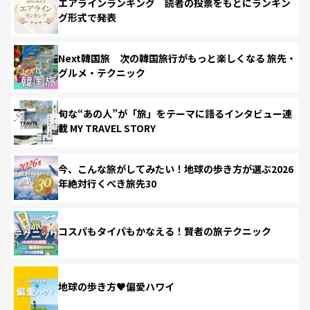
エアラインランキング 読者の投票をもとにランキン
グ形式で発表
Next韓国旅 次の韓国旅行がもっと楽しくなる 旅先・
グルメ・テクニック
旬な“あの人”が「旅」をテーマに語るインタビュー連
載 MY TRAVEL STORY
今、こんな旅がしてみたい！地球の歩き方が選ぶ2026
年絶対行くべき旅先30
コスパもタイパもかなえる！賢者の旅テクニック
地球の歩き方♥偏愛ハワイ