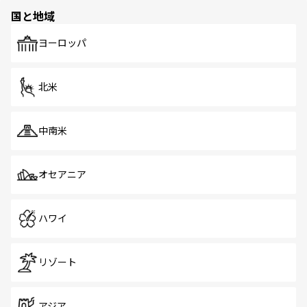
の多様性あふれるカラフルな町は、どこを歩いても新しい
国と地域
発見がある。さらに、治安のよさや充実した公共交通機関
も、旅行者にとっては魅力的なポイント。グルメも豊富
で、ホーカーズは地元の風情を楽しめる外せないスポット
ヨーロッパ
だ。訪れる人を飽きさせないシンガポールで、多様な魅力
を体感しよう。 なお、新着のシンガポール情報は
コンテン
ツ一覧
を参照してほしい。
北米
中南米
オセアニア
ハワイ
リゾート
アジア