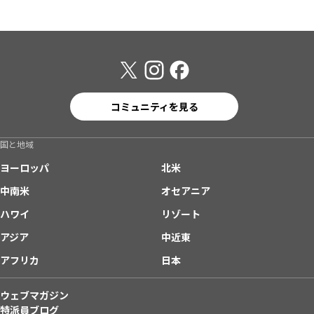
コミュニティを見る
国と地域
ヨーロッパ
北米
中南米
オセアニア
ハワイ
リゾート
アジア
中近東
アフリカ
日本
ウェブマガジン
特派員ブログ