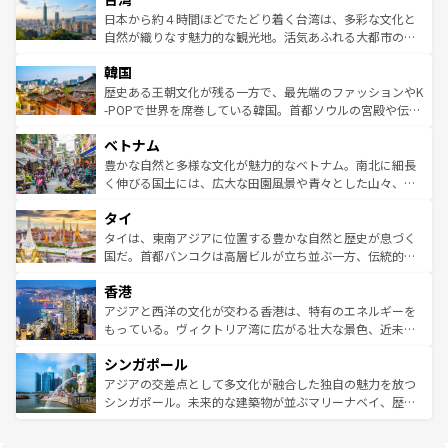
情報は
コンテンツ一覧
を参照してほしい。
人々、おいしいローカルフードやハワイアンミュージッ
ク）、タスマニアの美しい原生林やケアンズの熱帯雨林な
日本から約４時間ほどでたどり着く台湾は、多彩な文化と
ク、伝統的なフラダンスなど、すべてがハワイの魅力を彩
ど、見どころがたくさん。また、カフェやワイン、オージ
自然が織りなす魅力的な観光地。活気あふれる大都市の台
っている。訪れるたびに新しい発見と感動が待っているハ
ービーフなどの食文化も豊かで、美味しいものであふれて
北やノスタルジックな町並みが人気な九份（ジォウフェ
ワイを、存分に味わってほしい。 なお、新着のハワイ情報
韓国
いる。アクティビティも充実しており、サーフィンやダイ
ン）、静ひつな山岳地帯である台湾東部など、都市の喧騒
は
コンテンツ一覧
を参照してほしい。
ビング、ハイキングなど、アウトドア好きにはたまらな
と山間の静けさが共存しており、訪れる人に新しい発見と
歴史ある王朝文化が残る一方で、最先端のファッションやK
い。オーストラリアの多彩な魅力を存分に味わいつくそ
驚きをもたらしてくれる。また、奥深い台湾の食文化も魅
-POPで世界を席巻している韓国。首都ソウルの宮殿や伝統
う。 なお、新着のオーストラリア情報は
コンテンツ一覧
を
力で、夜市などの屋台グルメから高級料理、ヘルシーで美
家屋が並ぶエリアでは韓国の歴史と文化に浸ることがで
参照してほしい。
ベトナム
容にもいいと評判のスイーツなど、バラエティ豊かな料理
き、地方に足を延ばせば四季折々の自然美を楽しむことが
が味わえる。 なお、新着の台湾情報は
コンテンツ一覧
を参
できる。そして、キムチや焼肉、絶品のストリートフード
豊かな自然と多様な文化が魅力的なベトナム。南北に細長
照してほしい。
まで、さまざまな韓国料理が待っている。夜には、韓国な
く伸びる国土には、広大な田園風景や青々とした山々、世
らではのナイトライフも堪能できる。あたたかいホスピタ
界遺産に登録された壮大な自然景観が点在し、都市部では
タイ
リティに包まれながら、韓国の多彩な魅力を心ゆくまで味
急速な発展と共に伝統が息づく。ハノイの古い町並みやホ
わってみてほしい。 なお、新着の韓国情報は
コンテンツ一
ーチミン市のフランス統治時代の建物も、独特の雰囲気を
タイは、東南アジアに位置する豊かな自然と歴史が息づく
覧
を参照してほしい。
醸し出している。また、バラエティの豊かさとおいしさで
国だ。首都バンコクは高層ビルが立ち並ぶ一方、伝統的な
世界中の食通を魅了してやまないベトナム料理も魅力のひ
寺院や市場がいたるところに点在し、古きよき文化と現代
香港
とつ。フォーやバインミー、ベトナムコーヒーなどは、ぜ
の活気が交差している。北部ではチェンマイなどの山岳地
ひ現地で味わいたい。どの地域を訪れてもあたたかい人々
帯で自然と触れ合い、南部ではプーケットやクラビの美し
アジアと西洋の文化が交わる香港は、特有のエネルギーを
が旅行者を迎えてくれるので、きっと忘れられない旅にな
いビーチでリゾート気分を楽しむことができる。タイ料理
もっている。ヴィクトリア湾に広がる壮大な景色、近未来
るはずだ。 なお、新着のベトナム情報は
コンテンツ一覧
を
は世界的に有名で、屋台から高級レストランまで味覚を刺
的なアートスポット、そして歴史と現代が融合した町並
参照してほしい。
シンガポール
激する。気候は一年中温暖で、どの季節にも異なる楽しみ
み、どこを訪れても感動するはず。観光スポットが密集し
が待っている。親しみやすいタイの人々、仏教を中心とし
ており、効率よく見どころを回れるのも魅力。息をのむよ
アジアの交差点として多文化が融合した独自の魅力を放つ
た文化、そして多様な観光資源が、訪れる旅人を魅了し続
うな絶景から文化的な体験まで、香港を存分に楽しみ尽く
シンガポール。未来的な建築物が並ぶマリーナベイ、歴史
ける。 なお、新着のタイ情報は
コンテンツ一覧
を参照して
そう。 なお、新着の香港情報は
コンテンツ一覧
を参照して
と伝統を感じられるエスニックタウン、多数の緑豊かな公
ほしい。
ほしい。
園や自然保護区など、自然が調和した近代的な景観と文化