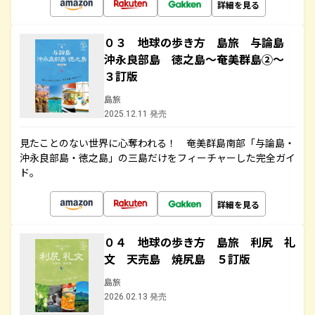
詳細を見る
０３ 地球の歩き方 島旅 与論島
沖永良部島 徳之島～奄美群島②～
３訂版
島旅
2025.12.11 発売
見たことのない世界に心奪われる！ 奄美群島南部「与論島・
沖永良部島・徳之島」の三島だけをフィーチャーした完全ガイ
ド。
詳細を見る
０４ 地球の歩き方 島旅 利尻 礼
文 天売島 焼尻島 ５訂版
島旅
2026.02.13 発売