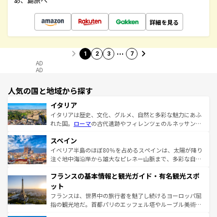
あ、島旅へ
詳細を見る
…
1
2
3
7
AD
AD
人気の国と地域から探す
イタリア
イタリアは歴史、文化、グルメ、自然と多彩な魅力にあふ
れた国。
ローマ
の古代遺跡やフィレンツェのルネッサンス
美術、ヴェネツィアの運河など、歴史あるスポットはもち
スペイン
ろん、トスカーナの美しい田園風景やアマルフィ海岸の絶
景など、自然景観も見逃せない。観光の合間には、本場の
イベリア半島のほぼ80％を占めるスペインは、太陽が降り
ピザやパスタなど、絶品のイタリア料理を堪能することも
注ぐ地中海沿岸から雄大なピレネー山脈まで、多彩な自然
できる。朝目覚めてから夜眠るまで、すべての瞬間を楽し
と文化が詰まったヨーロッパ屈指の旅行先だ。多様な地域
フランスの基本情報と観光ガイド・有名観光スポ
ませてくれるイタリアで、忘れられない旅をしてみよう！
文化が根付くこの国では、情熱的なフラメンコ、熱気あふ
なお、新着のイタリア情報は
コンテンツ一覧
を参照してほ
れる闘牛、そして美味しいタパスが生活の一部となってい
ット
しい。
る。首都マドリードの洗練された雰囲気や、バルセロナの
フランスは、世界中の旅行者を魅了し続けるヨーロッパ屈
アートに溢れた街角から、地方では古代ローマ遺跡や中世
指の観光地だ。首都パリのエッフェル塔やルーブル美術館
の城塞都市、穏やかなビーチリゾートまで多彩な表情を見
といった象徴的なスポットから、田舎町の古風な美しさま