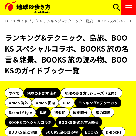
TOP
ガイドブック
ランキング&テクニック、島旅、BOOKS スペシャルコラボ
ランキング&テクニック、島旅、BOO
KS スペシャルコラボ、BOOKS 旅の名
言＆絶景、BOOKS 旅の読み物、BOO
KSのガイドブック一覧
すべて
地球の歩き方 海外
地球の歩き方 Jシリーズ（国内）
aruco 海外
aruco 国内
Plat
ランキング&テクニック
Resort Style
島旅
御朱印
歴史時代
旅の図鑑
BOOKS スペシャルコラボ
BOOKS 旅の名言＆絶景
BOOKS 旅と健康
BOOKS 旅の読み物
BOOKS
D-Books