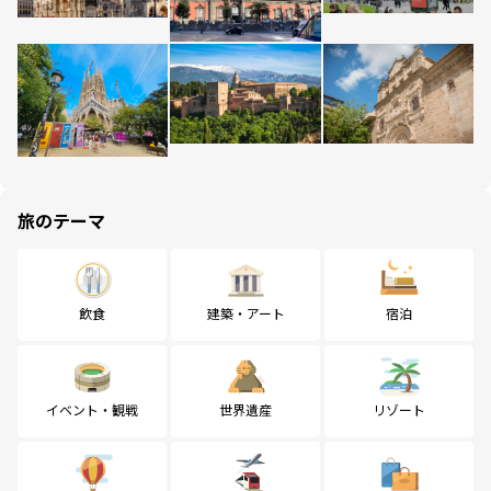
旅のテーマ
飲食
建築・アート
宿泊
イベント・観戦
世界遺産
リゾート