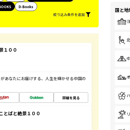
BOOKS
D-Books
国と地
絞り込み条件を追加
景１００
」があなたにお届けする、人生を輝かせる中国の
詳細を見る
ことばと絶景１００