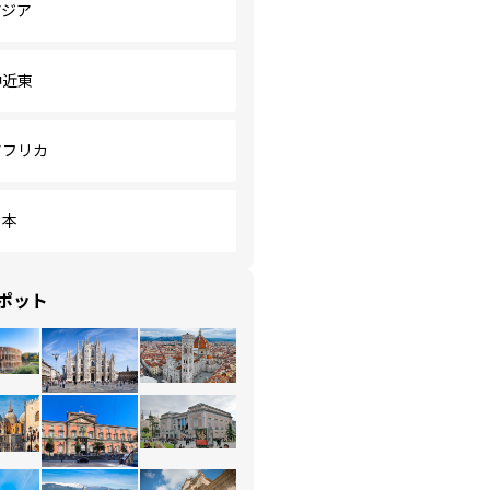
アジア
中近東
アフリカ
日本
ポット