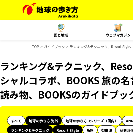
国と地域
ウェブマガジン
TOP
ガイドブック
ランキング&テクニック、Resort Sty
ランキング&テクニック、Resort 
シャルコラボ、BOOKS 旅の名
読み物、BOOKSのガイドブッ
すべて
地球の歩き方 海外
地球の歩き方 Jシリーズ（国内）
aru
ランキング&テクニック
Resort Style
島旅
御朱印
歴史時