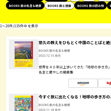
BOOKS 旅の名言＆絶景
BOOKS 旅と健康
BOOKS 旅の読み物
1〜20件/135件中 を表示
悠久の教えをひもとく中国のことばと絶
BOOKS 旅の名言＆絶景
2022.12.15 発売
世界を４０年以上歩いてきた「地球の歩き方
名言と癒やしの絶景集
今すぐ旅に出たくなる！地球の歩き方の
BOOKS 旅の名言＆絶景
2022.11.18 発売