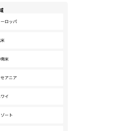
域
ヨーロッパ
北米
中南米
オセアニア
ハワイ
リゾート