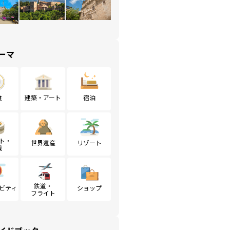
ーマ
食
建築・アート
宿泊
ト・
世界遺産
リゾート
戦
鉄道・
ビティ
ショップ
フライト