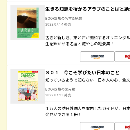
生きる知恵を授かるアラブのことばと絶
BOOKS 旅の名言＆絶景
2022.07.14 発売
古きと新しき、東と西が調和するオリエンタ
生を輝かせる名言と癒やしの絶景集！
Ｓ０１ 今こそ学びたい日本のこと
知っているようで知らない 日本人の心、食
BOOKS 旅の読み物
2022.07.21 発売
１万人の訪日外国人を案内したガイドが、日
発見ができる１冊！