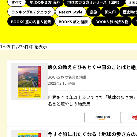
すべて
地球の歩き方 海外
地球の歩き方 Jシリーズ（国内）
aru
ランキング&テクニック
Resort Style
島旅
御朱印
歴史時
BOOKS 旅の名言＆絶景
BOOKS 旅と健康
BOOKS 旅の読み物
1〜20件/225件中 を表示
悠久の教えをひもとく中国のことばと絶
BOOKS 旅の名言＆絶景
2022.12.15 発売
世界を４０年以上歩いてきた「地球の歩き方
名言と癒やしの絶景集
今すぐ旅に出たくなる！地球の歩き方の