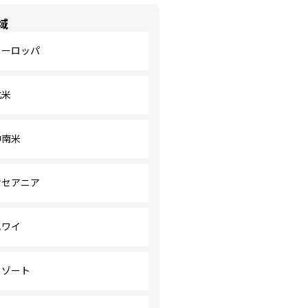
域
ヨーロッパ
北米
中南米
オセアニア
ハワイ
リゾート