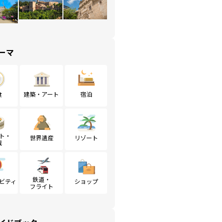
ーマ
食
建築・アート
宿泊
ト・
世界遺産
リゾート
戦
鉄道・
ビティ
ショップ
フライト