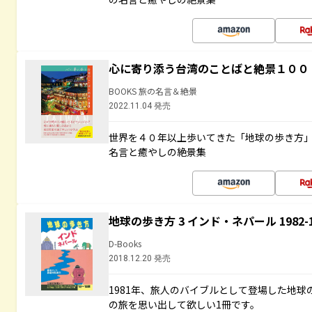
心に寄り添う台湾のことばと絶景１００
BOOKS 旅の名言＆絶景
2022.11.04 発売
世界を４０年以上歩いてきた「地球の歩き方
名言と癒やしの絶景集
地球の歩き方 3 インド・ネパール 1982
D-Books
2018.12.20 発売
1981年、旅人のバイブルとして登場した地
の旅を思い出して欲しい1冊です。