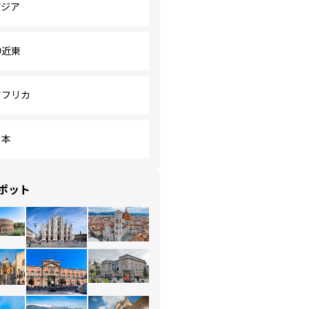
アジア
中近東
アフリカ
日本
ポット