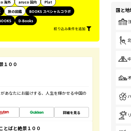
co 海外
aruco 国内
Plat
国と地
代
旅の図鑑
BOOKS スペシャルコラボ
BOOKS
D-Books
絞り込み条件を追加
景１００
」があなたにお届けする、人生を輝かせる中国の
詳細を見る
ことばと絶景１００