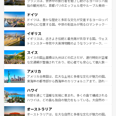
フランスは、世界中の旅行者を魅了し続けるヨーロッパ屈
アートに溢れた街角から、地方では古代ローマ遺跡や中世
指の観光地だ。首都パリのエッフェル塔やルーブル美術館
の城塞都市、穏やかなビーチリゾートまで多彩な表情を見
といった象徴的なスポットから、田舎町の古風な美しさま
せる。地方によって風土や気候が異なるスペインはその個
ドイツ
で、幅広い魅力が詰まっている。華麗な宮殿、歴史的な大
性で訪れる人を魅了する。 なお、新着のスペイン情報は
コ
聖堂、美しいビーチ、そして豊かな自然が、訪れる者を心
ドイツは、豊かな歴史と多彩な文化が交差するヨーロッパ
ンテンツ一覧
を参照してほしい。
から魅了する。また、フランスは美食の国としても知ら
の中心に位置する国。中世の街並みが残るロマンチック街
れ、フランス料理はユネスコ無形文化遺産にも登録されて
道から、未来を先取りするようなモダンな都市まで多様な
イギリス
いる。シャンパンの発祥地であるランス、プロヴァンスの
顔を持つこの国は、どこを歩いても飽きることがない。ベ
香り高いラベンダー畑など、多彩な楽しみ方が可能だ。さ
ルリンの文化的活気、バイエルン州のアルプスの絶景、そ
イギリスは、古きよき伝統と最先端が共存する国。ウェス
らに、パリ以外の地域にも魅力が溢れており、どの街角に
してライン川沿いのワイン畑といった風景は必見。ビール
トミンスター寺院や大英博物館のようなランドマーク、歴
も豊かな歴史と文化が息づいている。パリ以外の個性あふ
とソーセージを味わいながら地元の人と過ごす楽しい時間
史ある大学都市、美しい丘陵地帯や牧歌的な風景など、エ
れる地方に足を運ぶとそれぞれで全く異なる文化を体験で
スイス
は、お酒好きな人にはぜひ体験してほしい。 なお、新着の
リアごとに異なる魅力がある。また、優雅なアフタヌーン
きるだろう。 なお、新着のフランス情報は
コンテンツ一覧
ドイツ情報は
コンテンツ一覧
を参照してほしい。
ティー、ビール好きにはたまらない英国パブ、サッカー観
スイスの国土面積は九州ほどの広さだが、運行時刻が正確
を参照してほしい。
戦など、本場だからこそできる体験も豊富。イギリスを旅
な交通網が整備されており、初心者でも安心して個人旅行
して楽しみつくそう。 なお、新着のイギリス情報は
コンテ
を楽しめる。日本同様に時刻表どおりの旅が可能だ。中世
アメリカ
ンツ一覧
を参照してほしい。
の建物がそのまま残る町や、スイスならではのユニークな
博物館もあり、アルプス観光だけでなく町歩きも満喫する
アメリカ合衆国は、広大な土地と多様な文化が魅力の国。
ことができる。国民の所得が高いため物価も高いが、旅行
東海岸の都市部から西海岸のカリフォルニアまで、訪れる
者向けの交通パス提供のサービスもあり、うまく活用すれ
場所ごとに異なる風景と体験が待っている。ニューヨーク
ハワイ
ば市内交通費無料で観光を楽しむこともできる。 なお、新
のような巨大都市は、観光、ショッピング、エンターテイ
着のスイス情報は
コンテンツ一覧
を参照してほしい。
ンメントが詰まった刺激的なスポットだ。一方、アメリカ
年間を通じて温暖な気候に恵まれ、多くの島で構成される
西部には大自然が広がり、グランドキャニオンやイエロー
ハワイは、どの島も独自の魅力をもっている。大自然の神
ストーン国立公園といった絶景が堪能できる。さらに、南
秘を感じたいなら、火山が生み出した壮大な景観を誇るハ
オーストラリア
部のニューオーリンズでは、音楽と美食が融合した独特の
ワイ島は見逃せない。また、定番の観光地といえばオアフ
文化が魅力。旅行者はアメリカの各地域で異なる魅力を楽
島だが、静かな自然を求めるならマウイ島やカウアイ島が
オーストラリアは、壮大な自然と多様な文化が魅力の国。