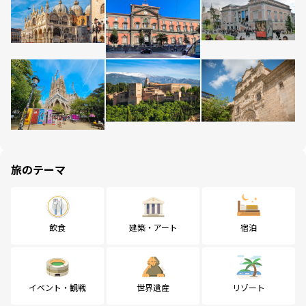
旅のテーマ
飲食
建築・アート
宿泊
イベント・観戦
世界遺産
リゾート