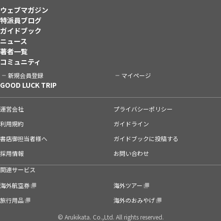
ウェブマガジン
特派員ブログ
ガイドブック
ニュース
著者一覧
コミュニティ
新規会員登録
マイページ
GOOD LUCK TRIP
運営会社
プライバシーポリシー
利用規約
ガイドライン
書店御担当者様へ
ガイドブックに投稿する
採用情報
お問い合わせ
関連サービス
海外航空券
海外ツアー
旅行用品
海外のおみやげ
© Arukikata. Co.,Ltd. All rights reserved.