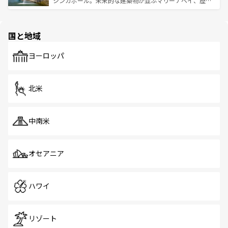
シンガポール。未来的な建築物が並ぶマリーナベイ、歴史
ける。 なお、新着のタイ情報は
コンテンツ一覧
を参照して
そう。 なお、新着の香港情報は
コンテンツ一覧
を参照して
と伝統を感じられるエスニックタウン、多数の緑豊かな公
ほしい。
ほしい。
園や自然保護区など、自然が調和した近代的な景観と文化
の多様性あふれるカラフルな町は、どこを歩いても新しい
国と地域
発見がある。さらに、治安のよさや充実した公共交通機関
も、旅行者にとっては魅力的なポイント。グルメも豊富
で、ホーカーズは地元の風情を楽しめる外せないスポット
ヨーロッパ
だ。訪れる人を飽きさせないシンガポールで、多様な魅力
を体感しよう。 なお、新着のシンガポール情報は
コンテン
ツ一覧
を参照してほしい。
北米
中南米
オセアニア
ハワイ
リゾート