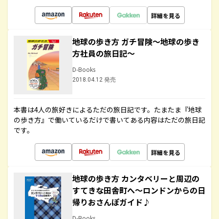
詳細を見る
地球の歩き方 ガチ冒険～地球の歩き
方社員の旅日記～
D-Books
2018.04.12 発売
本書は4人の旅好きによるただの旅日記です。たまたま『地球
の歩き方』で働いているだけで書いてある内容はただの旅日記
です。
詳細を見る
地球の歩き方 カンタベリーと周辺の
すてきな田舎町へ～ロンドンからの日
帰りおさんぽガイド♪
D-Books