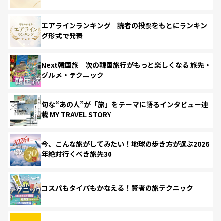
エアラインランキング 読者の投票をもとにランキン
グ形式で発表
Next韓国旅 次の韓国旅行がもっと楽しくなる 旅先・
グルメ・テクニック
旬な“あの人”が「旅」をテーマに語るインタビュー連
載 MY TRAVEL STORY
今、こんな旅がしてみたい！地球の歩き方が選ぶ2026
年絶対行くべき旅先30
コスパもタイパもかなえる！賢者の旅テクニック