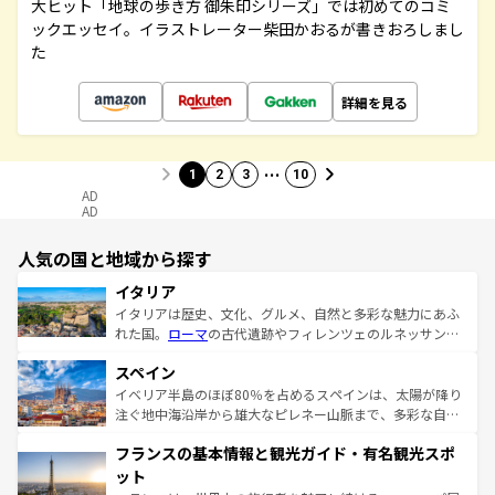
大ヒット「地球の歩き方 御朱印シリーズ」では初めてのコミ
ックエッセイ。イラストレーター柴田かおるが書きおろしまし
た
詳細を見る
…
1
2
3
10
AD
AD
人気の国と地域から探す
イタリア
イタリアは歴史、文化、グルメ、自然と多彩な魅力にあふ
れた国。
ローマ
の古代遺跡やフィレンツェのルネッサンス
美術、ヴェネツィアの運河など、歴史あるスポットはもち
スペイン
ろん、トスカーナの美しい田園風景やアマルフィ海岸の絶
景など、自然景観も見逃せない。観光の合間には、本場の
イベリア半島のほぼ80％を占めるスペインは、太陽が降り
ピザやパスタなど、絶品のイタリア料理を堪能することも
注ぐ地中海沿岸から雄大なピレネー山脈まで、多彩な自然
できる。朝目覚めてから夜眠るまで、すべての瞬間を楽し
と文化が詰まったヨーロッパ屈指の旅行先だ。多様な地域
フランスの基本情報と観光ガイド・有名観光スポ
ませてくれるイタリアで、忘れられない旅をしてみよう！
文化が根付くこの国では、情熱的なフラメンコ、熱気あふ
なお、新着のイタリア情報は
コンテンツ一覧
を参照してほ
れる闘牛、そして美味しいタパスが生活の一部となってい
ット
しい。
る。首都マドリードの洗練された雰囲気や、バルセロナの