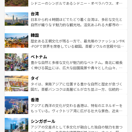
しみながら、その多様性と豊かな歴史を感じることができ
おすすめ。エメラルドグリーンに輝く海をはじめ、豊かな
シドニーのシンボルであるシドニー・オペラハウス、オー
るだろう。車でのロードトリップや列車の旅も、アメリカ
文化や歴史が息づいている。「アロハスピリット」と呼ば
ストラリア東海岸北部に広がる大サンゴ礁地帯グレートバ
ならではの贅沢な旅のスタイルだ。 なお、新着のアメリカ
台湾
れるおもてなしの心で訪れる人々を迎えてくれるハワイの
リアリーフや大陸中央部にそびえるウルル（エアーズロッ
情報は
コンテンツ一覧
を参照してほしい。
人々、おいしいローカルフードやハワイアンミュージッ
ク）、タスマニアの美しい原生林やケアンズの熱帯雨林な
日本から約４時間ほどでたどり着く台湾は、多彩な文化と
ク、伝統的なフラダンスなど、すべてがハワイの魅力を彩
ど、見どころがたくさん。また、カフェやワイン、オージ
自然が織りなす魅力的な観光地。活気あふれる大都市の台
っている。訪れるたびに新しい発見と感動が待っているハ
ービーフなどの食文化も豊かで、美味しいものであふれて
北やノスタルジックな町並みが人気な九份（ジォウフェ
ワイを、存分に味わってほしい。 なお、新着のハワイ情報
韓国
いる。アクティビティも充実しており、サーフィンやダイ
ン）、静ひつな山岳地帯である台湾東部など、都市の喧騒
は
コンテンツ一覧
を参照してほしい。
ビング、ハイキングなど、アウトドア好きにはたまらな
と山間の静けさが共存しており、訪れる人に新しい発見と
歴史ある王朝文化が残る一方で、最先端のファッションやK
い。オーストラリアの多彩な魅力を存分に味わいつくそ
驚きをもたらしてくれる。また、奥深い台湾の食文化も魅
-POPで世界を席巻している韓国。首都ソウルの宮殿や伝統
う。 なお、新着のオーストラリア情報は
コンテンツ一覧
を
力で、夜市などの屋台グルメから高級料理、ヘルシーで美
家屋が並ぶエリアでは韓国の歴史と文化に浸ることがで
参照してほしい。
ベトナム
容にもいいと評判のスイーツなど、バラエティ豊かな料理
き、地方に足を延ばせば四季折々の自然美を楽しむことが
が味わえる。 なお、新着の台湾情報は
コンテンツ一覧
を参
できる。そして、キムチや焼肉、絶品のストリートフード
豊かな自然と多様な文化が魅力的なベトナム。南北に細長
照してほしい。
まで、さまざまな韓国料理が待っている。夜には、韓国な
く伸びる国土には、広大な田園風景や青々とした山々、世
らではのナイトライフも堪能できる。あたたかいホスピタ
界遺産に登録された壮大な自然景観が点在し、都市部では
タイ
リティに包まれながら、韓国の多彩な魅力を心ゆくまで味
急速な発展と共に伝統が息づく。ハノイの古い町並みやホ
わってみてほしい。 なお、新着の韓国情報は
コンテンツ一
ーチミン市のフランス統治時代の建物も、独特の雰囲気を
タイは、東南アジアに位置する豊かな自然と歴史が息づく
覧
を参照してほしい。
醸し出している。また、バラエティの豊かさとおいしさで
国だ。首都バンコクは高層ビルが立ち並ぶ一方、伝統的な
世界中の食通を魅了してやまないベトナム料理も魅力のひ
寺院や市場がいたるところに点在し、古きよき文化と現代
香港
とつ。フォーやバインミー、ベトナムコーヒーなどは、ぜ
の活気が交差している。北部ではチェンマイなどの山岳地
ひ現地で味わいたい。どの地域を訪れてもあたたかい人々
帯で自然と触れ合い、南部ではプーケットやクラビの美し
アジアと西洋の文化が交わる香港は、特有のエネルギーを
が旅行者を迎えてくれるので、きっと忘れられない旅にな
いビーチでリゾート気分を楽しむことができる。タイ料理
もっている。ヴィクトリア湾に広がる壮大な景色、近未来
るはずだ。 なお、新着のベトナム情報は
コンテンツ一覧
を
は世界的に有名で、屋台から高級レストランまで味覚を刺
的なアートスポット、そして歴史と現代が融合した町並
参照してほしい。
シンガポール
激する。気候は一年中温暖で、どの季節にも異なる楽しみ
み、どこを訪れても感動するはず。観光スポットが密集し
が待っている。親しみやすいタイの人々、仏教を中心とし
ており、効率よく見どころを回れるのも魅力。息をのむよ
アジアの交差点として多文化が融合した独自の魅力を放つ
た文化、そして多様な観光資源が、訪れる旅人を魅了し続
うな絶景から文化的な体験まで、香港を存分に楽しみ尽く