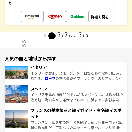
た
詳細を見る
…
1
2
3
9
AD
AD
人気の国と地域から探す
イタリア
イタリアは歴史、文化、グルメ、自然と多彩な魅力にあふ
れた国。
ローマ
の古代遺跡やフィレンツェのルネッサンス
美術、ヴェネツィアの運河など、歴史あるスポットはもち
スペイン
ろん、トスカーナの美しい田園風景やアマルフィ海岸の絶
景など、自然景観も見逃せない。観光の合間には、本場の
イベリア半島のほぼ80％を占めるスペインは、太陽が降り
ピザやパスタなど、絶品のイタリア料理を堪能することも
注ぐ地中海沿岸から雄大なピレネー山脈まで、多彩な自然
できる。朝目覚めてから夜眠るまで、すべての瞬間を楽し
と文化が詰まったヨーロッパ屈指の旅行先だ。多様な地域
フランスの基本情報と観光ガイド・有名観光スポ
ませてくれるイタリアで、忘れられない旅をしてみよう！
文化が根付くこの国では、情熱的なフラメンコ、熱気あふ
なお、新着のイタリア情報は
コンテンツ一覧
を参照してほ
れる闘牛、そして美味しいタパスが生活の一部となってい
ット
しい。
る。首都マドリードの洗練された雰囲気や、バルセロナの
フランスは、世界中の旅行者を魅了し続けるヨーロッパ屈
アートに溢れた街角から、地方では古代ローマ遺跡や中世
指の観光地だ。首都パリのエッフェル塔やルーブル美術館
の城塞都市、穏やかなビーチリゾートまで多彩な表情を見