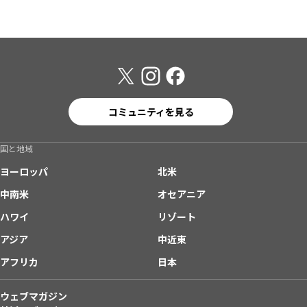
コミュニティを見る
国と地域
ヨーロッパ
北米
中南米
オセアニア
ハワイ
リゾート
アジア
中近東
アフリカ
日本
ウェブマガジン