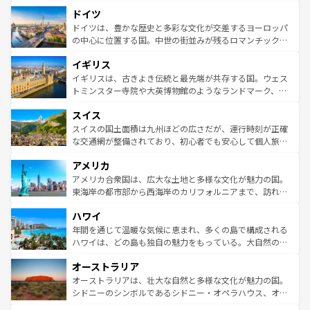
といった象徴的なスポットから、田舎町の古風な美しさま
せる。地方によって風土や気候が異なるスペインはその個
ドイツ
で、幅広い魅力が詰まっている。華麗な宮殿、歴史的な大
性で訪れる人を魅了する。 なお、新着のスペイン情報は
コ
聖堂、美しいビーチ、そして豊かな自然が、訪れる者を心
ドイツは、豊かな歴史と多彩な文化が交差するヨーロッパ
ンテンツ一覧
を参照してほしい。
から魅了する。また、フランスは美食の国としても知ら
の中心に位置する国。中世の街並みが残るロマンチック街
れ、フランス料理はユネスコ無形文化遺産にも登録されて
道から、未来を先取りするようなモダンな都市まで多様な
イギリス
いる。シャンパンの発祥地であるランス、プロヴァンスの
顔を持つこの国は、どこを歩いても飽きることがない。ベ
香り高いラベンダー畑など、多彩な楽しみ方が可能だ。さ
ルリンの文化的活気、バイエルン州のアルプスの絶景、そ
イギリスは、古きよき伝統と最先端が共存する国。ウェス
らに、パリ以外の地域にも魅力が溢れており、どの街角に
してライン川沿いのワイン畑といった風景は必見。ビール
トミンスター寺院や大英博物館のようなランドマーク、歴
も豊かな歴史と文化が息づいている。パリ以外の個性あふ
とソーセージを味わいながら地元の人と過ごす楽しい時間
史ある大学都市、美しい丘陵地帯や牧歌的な風景など、エ
れる地方に足を運ぶとそれぞれで全く異なる文化を体験で
スイス
は、お酒好きな人にはぜひ体験してほしい。 なお、新着の
リアごとに異なる魅力がある。また、優雅なアフタヌーン
きるだろう。 なお、新着のフランス情報は
コンテンツ一覧
ドイツ情報は
コンテンツ一覧
を参照してほしい。
ティー、ビール好きにはたまらない英国パブ、サッカー観
スイスの国土面積は九州ほどの広さだが、運行時刻が正確
を参照してほしい。
戦など、本場だからこそできる体験も豊富。イギリスを旅
な交通網が整備されており、初心者でも安心して個人旅行
して楽しみつくそう。 なお、新着のイギリス情報は
コンテ
を楽しめる。日本同様に時刻表どおりの旅が可能だ。中世
アメリカ
ンツ一覧
を参照してほしい。
の建物がそのまま残る町や、スイスならではのユニークな
博物館もあり、アルプス観光だけでなく町歩きも満喫する
アメリカ合衆国は、広大な土地と多様な文化が魅力の国。
ことができる。国民の所得が高いため物価も高いが、旅行
東海岸の都市部から西海岸のカリフォルニアまで、訪れる
者向けの交通パス提供のサービスもあり、うまく活用すれ
場所ごとに異なる風景と体験が待っている。ニューヨーク
ハワイ
ば市内交通費無料で観光を楽しむこともできる。 なお、新
のような巨大都市は、観光、ショッピング、エンターテイ
着のスイス情報は
コンテンツ一覧
を参照してほしい。
ンメントが詰まった刺激的なスポットだ。一方、アメリカ
年間を通じて温暖な気候に恵まれ、多くの島で構成される
西部には大自然が広がり、グランドキャニオンやイエロー
ハワイは、どの島も独自の魅力をもっている。大自然の神
ストーン国立公園といった絶景が堪能できる。さらに、南
秘を感じたいなら、火山が生み出した壮大な景観を誇るハ
オーストラリア
部のニューオーリンズでは、音楽と美食が融合した独特の
ワイ島は見逃せない。また、定番の観光地といえばオアフ
文化が魅力。旅行者はアメリカの各地域で異なる魅力を楽
島だが、静かな自然を求めるならマウイ島やカウアイ島が
オーストラリアは、壮大な自然と多様な文化が魅力の国。
しみながら、その多様性と豊かな歴史を感じることができ
おすすめ。エメラルドグリーンに輝く海をはじめ、豊かな
シドニーのシンボルであるシドニー・オペラハウス、オー
るだろう。車でのロードトリップや列車の旅も、アメリカ
文化や歴史が息づいている。「アロハスピリット」と呼ば
ストラリア東海岸北部に広がる大サンゴ礁地帯グレートバ