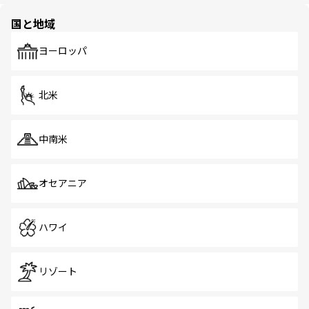
園や自然保護区など、自然が調和した近代的な景観と文化
の多様性あふれるカラフルな町は、どこを歩いても新しい
国と地域
発見がある。さらに、治安のよさや充実した公共交通機関
も、旅行者にとっては魅力的なポイント。グルメも豊富
で、ホーカーズは地元の風情を楽しめる外せないスポット
ヨーロッパ
だ。訪れる人を飽きさせないシンガポールで、多様な魅力
を体感しよう。 なお、新着のシンガポール情報は
コンテン
ツ一覧
を参照してほしい。
北米
中南米
オセアニア
ハワイ
リゾート