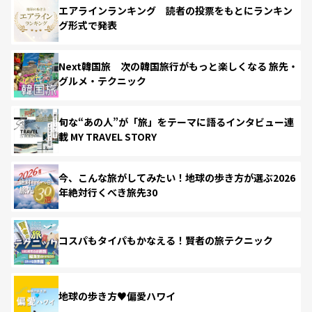
エアラインランキング 読者の投票をもとにランキン
グ形式で発表
Next韓国旅 次の韓国旅行がもっと楽しくなる 旅先・
グルメ・テクニック
旬な“あの人”が「旅」をテーマに語るインタビュー連
載 MY TRAVEL STORY
今、こんな旅がしてみたい！地球の歩き方が選ぶ2026
年絶対行くべき旅先30
コスパもタイパもかなえる！賢者の旅テクニック
地球の歩き方♥偏愛ハワイ