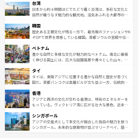
ならではの贅沢な旅のスタイルだ。 なお、新着のアメリカ
台湾
れるおもてなしの心で訪れる人々を迎えてくれるハワイの
リアリーフや大陸中央部にそびえるウルル（エアーズロッ
情報は
コンテンツ一覧
を参照してほしい。
人々、おいしいローカルフードやハワイアンミュージッ
ク）、タスマニアの美しい原生林やケアンズの熱帯雨林な
日本から約４時間ほどでたどり着く台湾は、多彩な文化と
ク、伝統的なフラダンスなど、すべてがハワイの魅力を彩
ど、見どころがたくさん。また、カフェやワイン、オージ
自然が織りなす魅力的な観光地。活気あふれる大都市の台
っている。訪れるたびに新しい発見と感動が待っているハ
ービーフなどの食文化も豊かで、美味しいものであふれて
北やノスタルジックな町並みが人気な九份（ジォウフェ
ワイを、存分に味わってほしい。 なお、新着のハワイ情報
韓国
いる。アクティビティも充実しており、サーフィンやダイ
ン）、静ひつな山岳地帯である台湾東部など、都市の喧騒
は
コンテンツ一覧
を参照してほしい。
ビング、ハイキングなど、アウトドア好きにはたまらな
と山間の静けさが共存しており、訪れる人に新しい発見と
歴史ある王朝文化が残る一方で、最先端のファッションやK
い。オーストラリアの多彩な魅力を存分に味わいつくそ
驚きをもたらしてくれる。また、奥深い台湾の食文化も魅
-POPで世界を席巻している韓国。首都ソウルの宮殿や伝統
う。 なお、新着のオーストラリア情報は
コンテンツ一覧
を
力で、夜市などの屋台グルメから高級料理、ヘルシーで美
家屋が並ぶエリアでは韓国の歴史と文化に浸ることがで
参照してほしい。
ベトナム
容にもいいと評判のスイーツなど、バラエティ豊かな料理
き、地方に足を延ばせば四季折々の自然美を楽しむことが
が味わえる。 なお、新着の台湾情報は
コンテンツ一覧
を参
できる。そして、キムチや焼肉、絶品のストリートフード
豊かな自然と多様な文化が魅力的なベトナム。南北に細長
照してほしい。
まで、さまざまな韓国料理が待っている。夜には、韓国な
く伸びる国土には、広大な田園風景や青々とした山々、世
らではのナイトライフも堪能できる。あたたかいホスピタ
界遺産に登録された壮大な自然景観が点在し、都市部では
タイ
リティに包まれながら、韓国の多彩な魅力を心ゆくまで味
急速な発展と共に伝統が息づく。ハノイの古い町並みやホ
わってみてほしい。 なお、新着の韓国情報は
コンテンツ一
ーチミン市のフランス統治時代の建物も、独特の雰囲気を
タイは、東南アジアに位置する豊かな自然と歴史が息づく
覧
を参照してほしい。
醸し出している。また、バラエティの豊かさとおいしさで
国だ。首都バンコクは高層ビルが立ち並ぶ一方、伝統的な
世界中の食通を魅了してやまないベトナム料理も魅力のひ
寺院や市場がいたるところに点在し、古きよき文化と現代
香港
とつ。フォーやバインミー、ベトナムコーヒーなどは、ぜ
の活気が交差している。北部ではチェンマイなどの山岳地
ひ現地で味わいたい。どの地域を訪れてもあたたかい人々
帯で自然と触れ合い、南部ではプーケットやクラビの美し
アジアと西洋の文化が交わる香港は、特有のエネルギーを
が旅行者を迎えてくれるので、きっと忘れられない旅にな
いビーチでリゾート気分を楽しむことができる。タイ料理
もっている。ヴィクトリア湾に広がる壮大な景色、近未来
るはずだ。 なお、新着のベトナム情報は
コンテンツ一覧
を
は世界的に有名で、屋台から高級レストランまで味覚を刺
的なアートスポット、そして歴史と現代が融合した町並
参照してほしい。
シンガポール
激する。気候は一年中温暖で、どの季節にも異なる楽しみ
み、どこを訪れても感動するはず。観光スポットが密集し
が待っている。親しみやすいタイの人々、仏教を中心とし
ており、効率よく見どころを回れるのも魅力。息をのむよ
アジアの交差点として多文化が融合した独自の魅力を放つ
た文化、そして多様な観光資源が、訪れる旅人を魅了し続
うな絶景から文化的な体験まで、香港を存分に楽しみ尽く
シンガポール。未来的な建築物が並ぶマリーナベイ、歴史
ける。 なお、新着のタイ情報は
コンテンツ一覧
を参照して
そう。 なお、新着の香港情報は
コンテンツ一覧
を参照して
と伝統を感じられるエスニックタウン、多数の緑豊かな公
ほしい。
ほしい。