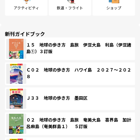
アクティビティ
鉄道・フライト
ショップ
新刊ガイドブック
１５ 地球の歩き方 島旅 伊豆大島 利島（伊豆諸
島①）３訂版
Ｃ０２ 地球の歩き方 ハワイ島 ２０２７～２０２
８
Ｊ３３ 地球の歩き方 墨田区
０２ 地球の歩き方 島旅 奄美大島 喜界島 加計
呂麻島（奄美群島１） ５訂版