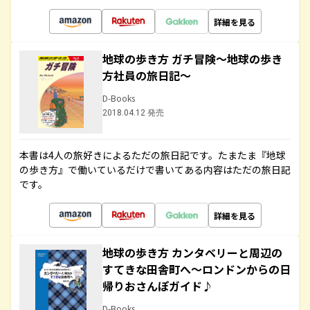
詳細を見る
地球の歩き方 ガチ冒険～地球の歩き
方社員の旅日記～
D-Books
2018.04.12 発売
本書は4人の旅好きによるただの旅日記です。たまたま『地球
の歩き方』で働いているだけで書いてある内容はただの旅日記
です。
詳細を見る
地球の歩き方 カンタベリーと周辺の
すてきな田舎町へ～ロンドンからの日
帰りおさんぽガイド♪
D-Books