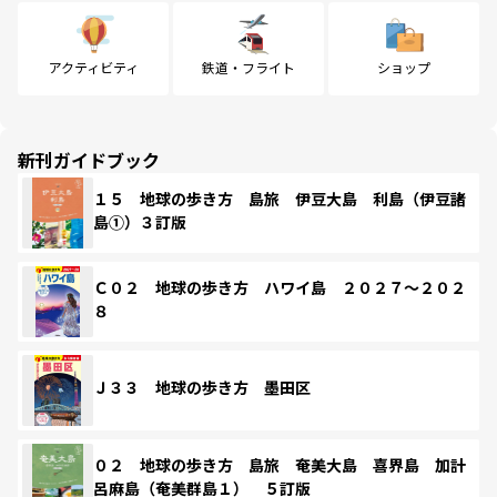
アクティビティ
鉄道・フライト
ショップ
新刊ガイドブック
１５ 地球の歩き方 島旅 伊豆大島 利島（伊豆諸
島①）３訂版
Ｃ０２ 地球の歩き方 ハワイ島 ２０２７～２０２
８
Ｊ３３ 地球の歩き方 墨田区
０２ 地球の歩き方 島旅 奄美大島 喜界島 加計
呂麻島（奄美群島１） ５訂版