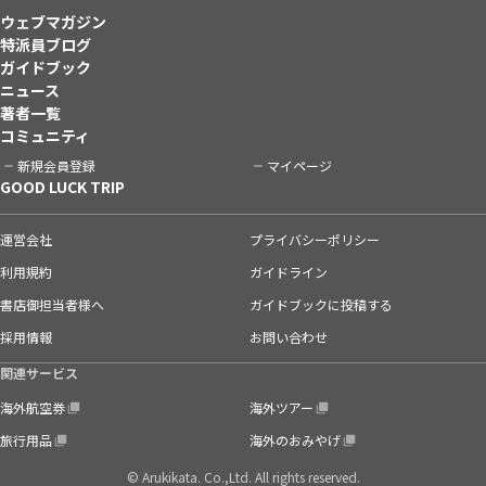
ウェブマガジン
特派員ブログ
ガイドブック
ニュース
著者一覧
コミュニティ
新規会員登録
マイページ
GOOD LUCK TRIP
運営会社
プライバシーポリシー
利用規約
ガイドライン
書店御担当者様へ
ガイドブックに投稿する
採用情報
お問い合わせ
関連サービス
海外航空券
海外ツアー
旅行用品
海外のおみやげ
© Arukikata. Co.,Ltd. All rights reserved.