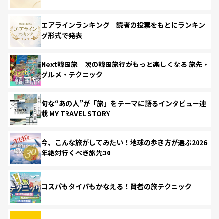
エアラインランキング 読者の投票をもとにランキン
グ形式で発表
Next韓国旅 次の韓国旅行がもっと楽しくなる 旅先・
グルメ・テクニック
旬な“あの人”が「旅」をテーマに語るインタビュー連
載 MY TRAVEL STORY
今、こんな旅がしてみたい！地球の歩き方が選ぶ2026
年絶対行くべき旅先30
コスパもタイパもかなえる！賢者の旅テクニック