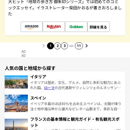
大ヒット「地球の歩き方 御朱印シリーズ」では初めてのコミ
ックエッセイ。イラストレーター柴田かおるが書きおろしまし
た
詳細を見る
…
1
2
3
11
AD
AD
人気の国と地域から探す
イタリア
イタリアは歴史、文化、グルメ、自然と多彩な魅力にあふ
れた国。
ローマ
の古代遺跡やフィレンツェのルネッサンス
美術、ヴェネツィアの運河など、歴史あるスポットはもち
スペイン
ろん、トスカーナの美しい田園風景やアマルフィ海岸の絶
景など、自然景観も見逃せない。観光の合間には、本場の
イベリア半島のほぼ80％を占めるスペインは、太陽が降り
ピザやパスタなど、絶品のイタリア料理を堪能することも
注ぐ地中海沿岸から雄大なピレネー山脈まで、多彩な自然
できる。朝目覚めてから夜眠るまで、すべての瞬間を楽し
と文化が詰まったヨーロッパ屈指の旅行先だ。多様な地域
フランスの基本情報と観光ガイド・有名観光スポ
ませてくれるイタリアで、忘れられない旅をしてみよう！
文化が根付くこの国では、情熱的なフラメンコ、熱気あふ
なお、新着のイタリア情報は
コンテンツ一覧
を参照してほ
れる闘牛、そして美味しいタパスが生活の一部となってい
ット
しい。
る。首都マドリードの洗練された雰囲気や、バルセロナの