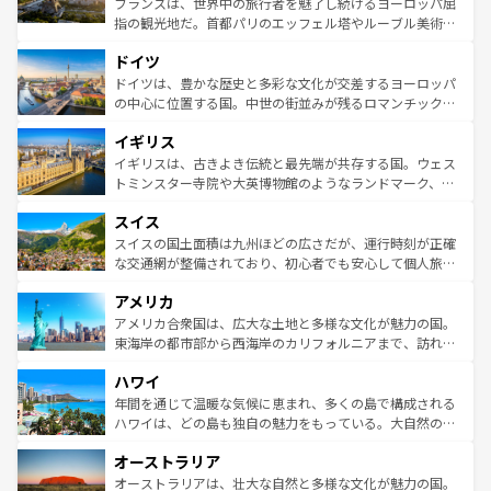
フランスは、世界中の旅行者を魅了し続けるヨーロッパ屈
アートに溢れた街角から、地方では古代ローマ遺跡や中世
指の観光地だ。首都パリのエッフェル塔やルーブル美術館
の城塞都市、穏やかなビーチリゾートまで多彩な表情を見
といった象徴的なスポットから、田舎町の古風な美しさま
せる。地方によって風土や気候が異なるスペインはその個
ドイツ
で、幅広い魅力が詰まっている。華麗な宮殿、歴史的な大
性で訪れる人を魅了する。 なお、新着のスペイン情報は
コ
聖堂、美しいビーチ、そして豊かな自然が、訪れる者を心
ドイツは、豊かな歴史と多彩な文化が交差するヨーロッパ
ンテンツ一覧
を参照してほしい。
から魅了する。また、フランスは美食の国としても知ら
の中心に位置する国。中世の街並みが残るロマンチック街
れ、フランス料理はユネスコ無形文化遺産にも登録されて
道から、未来を先取りするようなモダンな都市まで多様な
イギリス
いる。シャンパンの発祥地であるランス、プロヴァンスの
顔を持つこの国は、どこを歩いても飽きることがない。ベ
香り高いラベンダー畑など、多彩な楽しみ方が可能だ。さ
ルリンの文化的活気、バイエルン州のアルプスの絶景、そ
イギリスは、古きよき伝統と最先端が共存する国。ウェス
らに、パリ以外の地域にも魅力が溢れており、どの街角に
してライン川沿いのワイン畑といった風景は必見。ビール
トミンスター寺院や大英博物館のようなランドマーク、歴
も豊かな歴史と文化が息づいている。パリ以外の個性あふ
とソーセージを味わいながら地元の人と過ごす楽しい時間
史ある大学都市、美しい丘陵地帯や牧歌的な風景など、エ
れる地方に足を運ぶとそれぞれで全く異なる文化を体験で
スイス
は、お酒好きな人にはぜひ体験してほしい。 なお、新着の
リアごとに異なる魅力がある。また、優雅なアフタヌーン
きるだろう。 なお、新着のフランス情報は
コンテンツ一覧
ドイツ情報は
コンテンツ一覧
を参照してほしい。
ティー、ビール好きにはたまらない英国パブ、サッカー観
スイスの国土面積は九州ほどの広さだが、運行時刻が正確
を参照してほしい。
戦など、本場だからこそできる体験も豊富。イギリスを旅
な交通網が整備されており、初心者でも安心して個人旅行
して楽しみつくそう。 なお、新着のイギリス情報は
コンテ
を楽しめる。日本同様に時刻表どおりの旅が可能だ。中世
アメリカ
ンツ一覧
を参照してほしい。
の建物がそのまま残る町や、スイスならではのユニークな
博物館もあり、アルプス観光だけでなく町歩きも満喫する
アメリカ合衆国は、広大な土地と多様な文化が魅力の国。
ことができる。国民の所得が高いため物価も高いが、旅行
東海岸の都市部から西海岸のカリフォルニアまで、訪れる
者向けの交通パス提供のサービスもあり、うまく活用すれ
場所ごとに異なる風景と体験が待っている。ニューヨーク
ハワイ
ば市内交通費無料で観光を楽しむこともできる。 なお、新
のような巨大都市は、観光、ショッピング、エンターテイ
着のスイス情報は
コンテンツ一覧
を参照してほしい。
ンメントが詰まった刺激的なスポットだ。一方、アメリカ
年間を通じて温暖な気候に恵まれ、多くの島で構成される
西部には大自然が広がり、グランドキャニオンやイエロー
ハワイは、どの島も独自の魅力をもっている。大自然の神
ストーン国立公園といった絶景が堪能できる。さらに、南
秘を感じたいなら、火山が生み出した壮大な景観を誇るハ
オーストラリア
部のニューオーリンズでは、音楽と美食が融合した独特の
ワイ島は見逃せない。また、定番の観光地といえばオアフ
文化が魅力。旅行者はアメリカの各地域で異なる魅力を楽
島だが、静かな自然を求めるならマウイ島やカウアイ島が
オーストラリアは、壮大な自然と多様な文化が魅力の国。