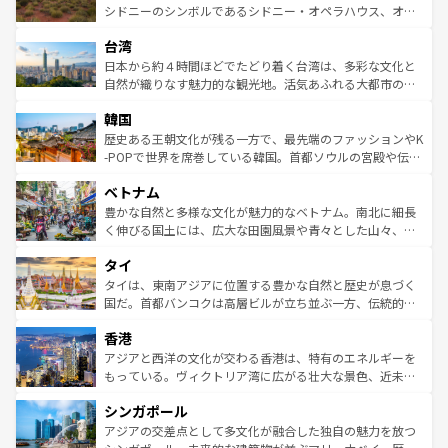
しみながら、その多様性と豊かな歴史を感じることができ
おすすめ。エメラルドグリーンに輝く海をはじめ、豊かな
シドニーのシンボルであるシドニー・オペラハウス、オー
るだろう。車でのロードトリップや列車の旅も、アメリカ
文化や歴史が息づいている。「アロハスピリット」と呼ば
ストラリア東海岸北部に広がる大サンゴ礁地帯グレートバ
ならではの贅沢な旅のスタイルだ。 なお、新着のアメリカ
台湾
れるおもてなしの心で訪れる人々を迎えてくれるハワイの
リアリーフや大陸中央部にそびえるウルル（エアーズロッ
情報は
コンテンツ一覧
を参照してほしい。
人々、おいしいローカルフードやハワイアンミュージッ
ク）、タスマニアの美しい原生林やケアンズの熱帯雨林な
日本から約４時間ほどでたどり着く台湾は、多彩な文化と
ク、伝統的なフラダンスなど、すべてがハワイの魅力を彩
ど、見どころがたくさん。また、カフェやワイン、オージ
自然が織りなす魅力的な観光地。活気あふれる大都市の台
っている。訪れるたびに新しい発見と感動が待っているハ
ービーフなどの食文化も豊かで、美味しいものであふれて
北やノスタルジックな町並みが人気な九份（ジォウフェ
ワイを、存分に味わってほしい。 なお、新着のハワイ情報
韓国
いる。アクティビティも充実しており、サーフィンやダイ
ン）、静ひつな山岳地帯である台湾東部など、都市の喧騒
は
コンテンツ一覧
を参照してほしい。
ビング、ハイキングなど、アウトドア好きにはたまらな
と山間の静けさが共存しており、訪れる人に新しい発見と
歴史ある王朝文化が残る一方で、最先端のファッションやK
い。オーストラリアの多彩な魅力を存分に味わいつくそ
驚きをもたらしてくれる。また、奥深い台湾の食文化も魅
-POPで世界を席巻している韓国。首都ソウルの宮殿や伝統
う。 なお、新着のオーストラリア情報は
コンテンツ一覧
を
力で、夜市などの屋台グルメから高級料理、ヘルシーで美
家屋が並ぶエリアでは韓国の歴史と文化に浸ることがで
参照してほしい。
ベトナム
容にもいいと評判のスイーツなど、バラエティ豊かな料理
き、地方に足を延ばせば四季折々の自然美を楽しむことが
が味わえる。 なお、新着の台湾情報は
コンテンツ一覧
を参
できる。そして、キムチや焼肉、絶品のストリートフード
豊かな自然と多様な文化が魅力的なベトナム。南北に細長
照してほしい。
まで、さまざまな韓国料理が待っている。夜には、韓国な
く伸びる国土には、広大な田園風景や青々とした山々、世
らではのナイトライフも堪能できる。あたたかいホスピタ
界遺産に登録された壮大な自然景観が点在し、都市部では
タイ
リティに包まれながら、韓国の多彩な魅力を心ゆくまで味
急速な発展と共に伝統が息づく。ハノイの古い町並みやホ
わってみてほしい。 なお、新着の韓国情報は
コンテンツ一
ーチミン市のフランス統治時代の建物も、独特の雰囲気を
タイは、東南アジアに位置する豊かな自然と歴史が息づく
覧
を参照してほしい。
醸し出している。また、バラエティの豊かさとおいしさで
国だ。首都バンコクは高層ビルが立ち並ぶ一方、伝統的な
世界中の食通を魅了してやまないベトナム料理も魅力のひ
寺院や市場がいたるところに点在し、古きよき文化と現代
香港
とつ。フォーやバインミー、ベトナムコーヒーなどは、ぜ
の活気が交差している。北部ではチェンマイなどの山岳地
ひ現地で味わいたい。どの地域を訪れてもあたたかい人々
帯で自然と触れ合い、南部ではプーケットやクラビの美し
アジアと西洋の文化が交わる香港は、特有のエネルギーを
が旅行者を迎えてくれるので、きっと忘れられない旅にな
いビーチでリゾート気分を楽しむことができる。タイ料理
もっている。ヴィクトリア湾に広がる壮大な景色、近未来
るはずだ。 なお、新着のベトナム情報は
コンテンツ一覧
を
は世界的に有名で、屋台から高級レストランまで味覚を刺
的なアートスポット、そして歴史と現代が融合した町並
参照してほしい。
シンガポール
激する。気候は一年中温暖で、どの季節にも異なる楽しみ
み、どこを訪れても感動するはず。観光スポットが密集し
が待っている。親しみやすいタイの人々、仏教を中心とし
ており、効率よく見どころを回れるのも魅力。息をのむよ
アジアの交差点として多文化が融合した独自の魅力を放つ
た文化、そして多様な観光資源が、訪れる旅人を魅了し続
うな絶景から文化的な体験まで、香港を存分に楽しみ尽く