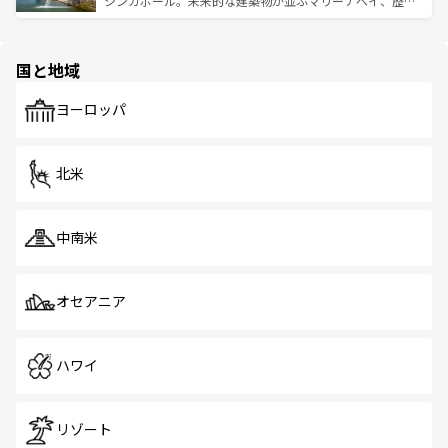
シンガポール。未来的な建築物が並ぶマリーナベイ、歴史
ける。 なお、新着のタイ情報は
コンテンツ一覧
を参照して
そう。 なお、新着の香港情報は
コンテンツ一覧
を参照して
と伝統を感じられるエスニックタウン、多数の緑豊かな公
ほしい。
ほしい。
園や自然保護区など、自然が調和した近代的な景観と文化
の多様性あふれるカラフルな町は、どこを歩いても新しい
国と地域
発見がある。さらに、治安のよさや充実した公共交通機関
も、旅行者にとっては魅力的なポイント。グルメも豊富
で、ホーカーズは地元の風情を楽しめる外せないスポット
ヨーロッパ
だ。訪れる人を飽きさせないシンガポールで、多様な魅力
を体感しよう。 なお、新着のシンガポール情報は
コンテン
ツ一覧
を参照してほしい。
北米
中南米
オセアニア
ハワイ
リゾート