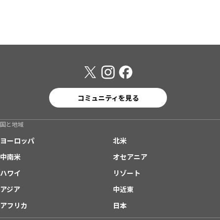
コミュニティを見る
国と地域
ヨーロッパ
北米
中南米
オセアニア
ハワイ
リゾート
アジア
中近東
アフリカ
日本