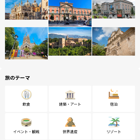
旅のテーマ
飲食
建築・アート
宿泊
イベント・観戦
世界遺産
リゾート