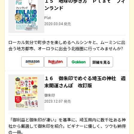
１５ 地球の歩き方 Ｐｌａｔ フィ
ンランド
Plat
2020.03.04 発売
ローカル気分で町歩きを楽しめるヘルシンキと、ムーミンに出
会う地方都市、オーロラに出会う北極圏に行ってみませんか?
詳細を見る
１６ 御朱印でめぐる埼玉の神社 週
末開運さんぽ 改訂版
御朱印
2023.12.07 発売
「御利益と御朱印が凄い」を基準に、埼玉県内に数千社ある神
社から厳選して御朱印を紹介。ビギナーに優しく、ツウも納得
の一冊。