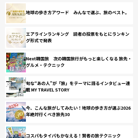
地球の歩き方アワード みんなで選ぶ、旅のベスト。
エアラインランキング 読者の投票をもとにランキン
グ形式で発表
Next韓国旅 次の韓国旅行がもっと楽しくなる 旅先・
グルメ・テクニック
旬な“あの人”が「旅」をテーマに語るインタビュー連
載 MY TRAVEL STORY
今、こんな旅がしてみたい！地球の歩き方が選ぶ2026
年絶対行くべき旅先30
コスパもタイパもかなえる！賢者の旅テクニック