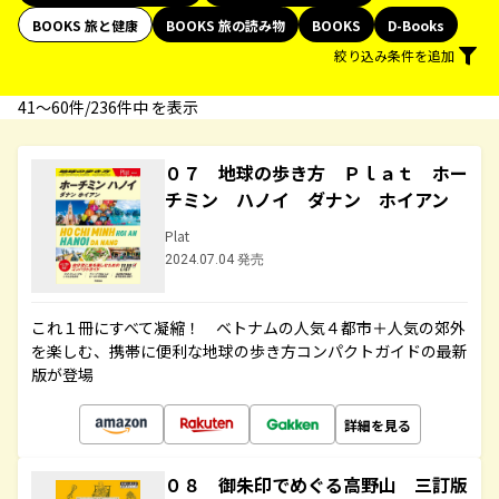
BOOKS 旅と健康
BOOKS 旅の読み物
BOOKS
D-Books
絞り込み条件を追加
41〜60件/236件中 を表示
０７ 地球の歩き方 Ｐｌａｔ ホー
チミン ハノイ ダナン ホイアン
Plat
2024.07.04 発売
これ１冊にすべて凝縮！ ベトナムの人気４都市＋人気の郊外
を楽しむ、携帯に便利な地球の歩き方コンパクトガイドの最新
版が登場
詳細を見る
０８ 御朱印でめぐる高野山 三訂版