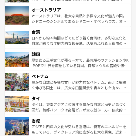
ストーン国立公園といった絶景が堪能できる。さらに、南
秘を感じたいなら、火山が生み出した壮大な景観を誇るハ
オーストラリア
部のニューオーリンズでは、音楽と美食が融合した独特の
ワイ島は見逃せない。また、定番の観光地といえばオアフ
文化が魅力。旅行者はアメリカの各地域で異なる魅力を楽
島だが、静かな自然を求めるならマウイ島やカウアイ島が
オーストラリアは、壮大な自然と多様な文化が魅力の国。
しみながら、その多様性と豊かな歴史を感じることができ
おすすめ。エメラルドグリーンに輝く海をはじめ、豊かな
シドニーのシンボルであるシドニー・オペラハウス、オー
るだろう。車でのロードトリップや列車の旅も、アメリカ
文化や歴史が息づいている。「アロハスピリット」と呼ば
ストラリア東海岸北部に広がる大サンゴ礁地帯グレートバ
ならではの贅沢な旅のスタイルだ。 なお、新着のアメリカ
台湾
れるおもてなしの心で訪れる人々を迎えてくれるハワイの
リアリーフや大陸中央部にそびえるウルル（エアーズロッ
情報は
コンテンツ一覧
を参照してほしい。
人々、おいしいローカルフードやハワイアンミュージッ
ク）、タスマニアの美しい原生林やケアンズの熱帯雨林な
日本から約４時間ほどでたどり着く台湾は、多彩な文化と
ク、伝統的なフラダンスなど、すべてがハワイの魅力を彩
ど、見どころがたくさん。また、カフェやワイン、オージ
自然が織りなす魅力的な観光地。活気あふれる大都市の台
っている。訪れるたびに新しい発見と感動が待っているハ
ービーフなどの食文化も豊かで、美味しいものであふれて
北やノスタルジックな町並みが人気な九份（ジォウフェ
ワイを、存分に味わってほしい。 なお、新着のハワイ情報
韓国
いる。アクティビティも充実しており、サーフィンやダイ
ン）、静ひつな山岳地帯である台湾東部など、都市の喧騒
は
コンテンツ一覧
を参照してほしい。
ビング、ハイキングなど、アウトドア好きにはたまらな
と山間の静けさが共存しており、訪れる人に新しい発見と
歴史ある王朝文化が残る一方で、最先端のファッションやK
い。オーストラリアの多彩な魅力を存分に味わいつくそ
驚きをもたらしてくれる。また、奥深い台湾の食文化も魅
-POPで世界を席巻している韓国。首都ソウルの宮殿や伝統
う。 なお、新着のオーストラリア情報は
コンテンツ一覧
を
力で、夜市などの屋台グルメから高級料理、ヘルシーで美
家屋が並ぶエリアでは韓国の歴史と文化に浸ることがで
参照してほしい。
ベトナム
容にもいいと評判のスイーツなど、バラエティ豊かな料理
き、地方に足を延ばせば四季折々の自然美を楽しむことが
が味わえる。 なお、新着の台湾情報は
コンテンツ一覧
を参
できる。そして、キムチや焼肉、絶品のストリートフード
豊かな自然と多様な文化が魅力的なベトナム。南北に細長
照してほしい。
まで、さまざまな韓国料理が待っている。夜には、韓国な
く伸びる国土には、広大な田園風景や青々とした山々、世
らではのナイトライフも堪能できる。あたたかいホスピタ
界遺産に登録された壮大な自然景観が点在し、都市部では
タイ
リティに包まれながら、韓国の多彩な魅力を心ゆくまで味
急速な発展と共に伝統が息づく。ハノイの古い町並みやホ
わってみてほしい。 なお、新着の韓国情報は
コンテンツ一
ーチミン市のフランス統治時代の建物も、独特の雰囲気を
タイは、東南アジアに位置する豊かな自然と歴史が息づく
覧
を参照してほしい。
醸し出している。また、バラエティの豊かさとおいしさで
国だ。首都バンコクは高層ビルが立ち並ぶ一方、伝統的な
世界中の食通を魅了してやまないベトナム料理も魅力のひ
寺院や市場がいたるところに点在し、古きよき文化と現代
香港
とつ。フォーやバインミー、ベトナムコーヒーなどは、ぜ
の活気が交差している。北部ではチェンマイなどの山岳地
ひ現地で味わいたい。どの地域を訪れてもあたたかい人々
帯で自然と触れ合い、南部ではプーケットやクラビの美し
アジアと西洋の文化が交わる香港は、特有のエネルギーを
が旅行者を迎えてくれるので、きっと忘れられない旅にな
いビーチでリゾート気分を楽しむことができる。タイ料理
もっている。ヴィクトリア湾に広がる壮大な景色、近未来