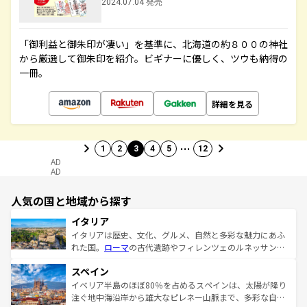
2024.07.04 発売
「御利益と御朱印が凄い」を基準に、北海道の約８００の神社
から厳選して御朱印を紹介。ビギナーに優しく、ツウも納得の
一冊。
詳細を見る
…
1
2
3
4
5
12
AD
AD
人気の国と地域から探す
イタリア
イタリアは歴史、文化、グルメ、自然と多彩な魅力にあふ
れた国。
ローマ
の古代遺跡やフィレンツェのルネッサンス
美術、ヴェネツィアの運河など、歴史あるスポットはもち
スペイン
ろん、トスカーナの美しい田園風景やアマルフィ海岸の絶
景など、自然景観も見逃せない。観光の合間には、本場の
イベリア半島のほぼ80％を占めるスペインは、太陽が降り
ピザやパスタなど、絶品のイタリア料理を堪能することも
注ぐ地中海沿岸から雄大なピレネー山脈まで、多彩な自然