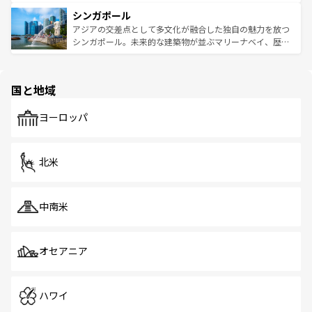
るはずだ。 なお、新着のベトナム情報は
コンテンツ一覧
を
は世界的に有名で、屋台から高級レストランまで味覚を刺
的なアートスポット、そして歴史と現代が融合した町並
参照してほしい。
シンガポール
激する。気候は一年中温暖で、どの季節にも異なる楽しみ
み、どこを訪れても感動するはず。観光スポットが密集し
が待っている。親しみやすいタイの人々、仏教を中心とし
ており、効率よく見どころを回れるのも魅力。息をのむよ
アジアの交差点として多文化が融合した独自の魅力を放つ
た文化、そして多様な観光資源が、訪れる旅人を魅了し続
うな絶景から文化的な体験まで、香港を存分に楽しみ尽く
シンガポール。未来的な建築物が並ぶマリーナベイ、歴史
ける。 なお、新着のタイ情報は
コンテンツ一覧
を参照して
そう。 なお、新着の香港情報は
コンテンツ一覧
を参照して
と伝統を感じられるエスニックタウン、多数の緑豊かな公
ほしい。
ほしい。
園や自然保護区など、自然が調和した近代的な景観と文化
の多様性あふれるカラフルな町は、どこを歩いても新しい
国と地域
発見がある。さらに、治安のよさや充実した公共交通機関
も、旅行者にとっては魅力的なポイント。グルメも豊富
で、ホーカーズは地元の風情を楽しめる外せないスポット
ヨーロッパ
だ。訪れる人を飽きさせないシンガポールで、多様な魅力
を体感しよう。 なお、新着のシンガポール情報は
コンテン
ツ一覧
を参照してほしい。
北米
中南米
オセアニア
ハワイ