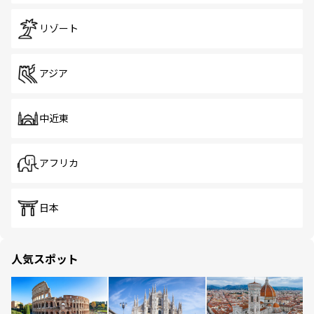
リゾート
アジア
中近東
アフリカ
日本
人気スポット