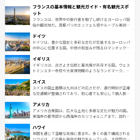
できる。朝目覚めてから夜眠るまで、すべての瞬間を楽し
と文化が詰まったヨーロッパ屈指の旅行先だ。多様な地域
フランスの基本情報と観光ガイド・有名観光スポ
ませてくれるイタリアで、忘れられない旅をしてみよう！
文化が根付くこの国では、情熱的なフラメンコ、熱気あふ
なお、新着のイタリア情報は
コンテンツ一覧
を参照してほ
れる闘牛、そして美味しいタパスが生活の一部となってい
ット
しい。
る。首都マドリードの洗練された雰囲気や、バルセロナの
フランスは、世界中の旅行者を魅了し続けるヨーロッパ屈
アートに溢れた街角から、地方では古代ローマ遺跡や中世
指の観光地だ。首都パリのエッフェル塔やルーブル美術館
の城塞都市、穏やかなビーチリゾートまで多彩な表情を見
といった象徴的なスポットから、田舎町の古風な美しさま
せる。地方によって風土や気候が異なるスペインはその個
ドイツ
で、幅広い魅力が詰まっている。華麗な宮殿、歴史的な大
性で訪れる人を魅了する。 なお、新着のスペイン情報は
コ
聖堂、美しいビーチ、そして豊かな自然が、訪れる者を心
ドイツは、豊かな歴史と多彩な文化が交差するヨーロッパ
ンテンツ一覧
を参照してほしい。
から魅了する。また、フランスは美食の国としても知ら
の中心に位置する国。中世の街並みが残るロマンチック街
れ、フランス料理はユネスコ無形文化遺産にも登録されて
道から、未来を先取りするようなモダンな都市まで多様な
イギリス
いる。シャンパンの発祥地であるランス、プロヴァンスの
顔を持つこの国は、どこを歩いても飽きることがない。ベ
香り高いラベンダー畑など、多彩な楽しみ方が可能だ。さ
ルリンの文化的活気、バイエルン州のアルプスの絶景、そ
イギリスは、古きよき伝統と最先端が共存する国。ウェス
らに、パリ以外の地域にも魅力が溢れており、どの街角に
してライン川沿いのワイン畑といった風景は必見。ビール
トミンスター寺院や大英博物館のようなランドマーク、歴
も豊かな歴史と文化が息づいている。パリ以外の個性あふ
とソーセージを味わいながら地元の人と過ごす楽しい時間
史ある大学都市、美しい丘陵地帯や牧歌的な風景など、エ
れる地方に足を運ぶとそれぞれで全く異なる文化を体験で
スイス
は、お酒好きな人にはぜひ体験してほしい。 なお、新着の
リアごとに異なる魅力がある。また、優雅なアフタヌーン
きるだろう。 なお、新着のフランス情報は
コンテンツ一覧
ドイツ情報は
コンテンツ一覧
を参照してほしい。
ティー、ビール好きにはたまらない英国パブ、サッカー観
スイスの国土面積は九州ほどの広さだが、運行時刻が正確
を参照してほしい。
戦など、本場だからこそできる体験も豊富。イギリスを旅
な交通網が整備されており、初心者でも安心して個人旅行
して楽しみつくそう。 なお、新着のイギリス情報は
コンテ
を楽しめる。日本同様に時刻表どおりの旅が可能だ。中世
アメリカ
ンツ一覧
を参照してほしい。
の建物がそのまま残る町や、スイスならではのユニークな
博物館もあり、アルプス観光だけでなく町歩きも満喫する
アメリカ合衆国は、広大な土地と多様な文化が魅力の国。
ことができる。国民の所得が高いため物価も高いが、旅行
東海岸の都市部から西海岸のカリフォルニアまで、訪れる
者向けの交通パス提供のサービスもあり、うまく活用すれ
場所ごとに異なる風景と体験が待っている。ニューヨーク
ハワイ
ば市内交通費無料で観光を楽しむこともできる。 なお、新
のような巨大都市は、観光、ショッピング、エンターテイ
着のスイス情報は
コンテンツ一覧
を参照してほしい。
ンメントが詰まった刺激的なスポットだ。一方、アメリカ
年間を通じて温暖な気候に恵まれ、多くの島で構成される
西部には大自然が広がり、グランドキャニオンやイエロー
ハワイは、どの島も独自の魅力をもっている。大自然の神