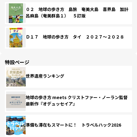
０２ 地球の歩き方 島旅 奄美大島 喜界島 加計
呂麻島（奄美群島１） ５訂版
Ｄ１７ 地球の歩き方 タイ ２０２７～２０２８
特設ページ
世界遺産ランキング
地球の歩き方 meets クリストファー・ノーラン監督
最新作『オデュッセイア』
準備も滞在もスマートに！ トラベルハック2026