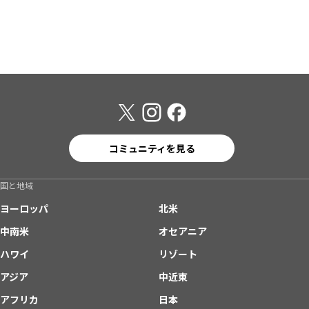
コミュニティを見る
国と地域
ヨーロッパ
北米
中南米
オセアニア
ハワイ
リゾート
アジア
中近東
アフリカ
日本