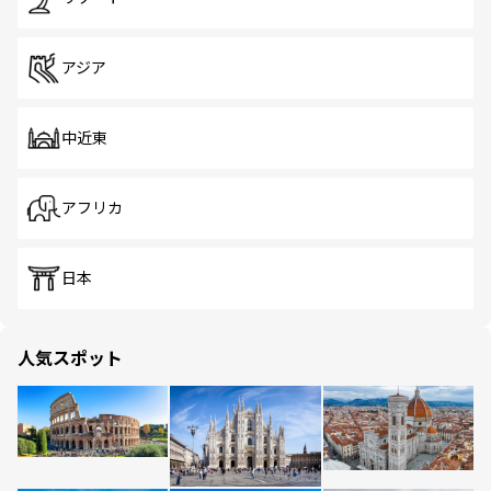
アジア
中近東
アフリカ
日本
人気スポット