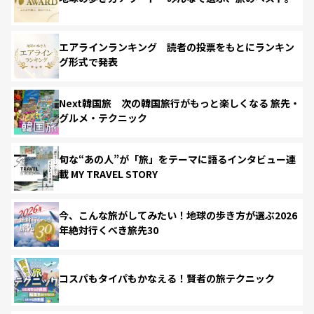
エアラインランキング 読者の投票をもとにランキン
グ形式で発表
Next韓国旅 次の韓国旅行がもっと楽しくなる 旅先・
グルメ・テクニック
旬な“あの人”が「旅」をテーマに語るインタビュー連
載 MY TRAVEL STORY
今、こんな旅がしてみたい！地球の歩き方が選ぶ2026
年絶対行くべき旅先30
コスパもタイパもかなえる！賢者の旅テクニック