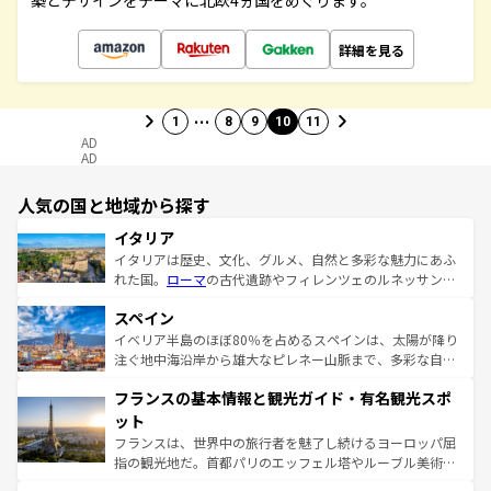
築とデザインをテーマに北欧4ヵ国をめぐります。
詳細を見る
…
1
8
9
10
11
AD
AD
人気の国と地域から探す
イタリア
イタリアは歴史、文化、グルメ、自然と多彩な魅力にあふ
れた国。
ローマ
の古代遺跡やフィレンツェのルネッサンス
美術、ヴェネツィアの運河など、歴史あるスポットはもち
スペイン
ろん、トスカーナの美しい田園風景やアマルフィ海岸の絶
景など、自然景観も見逃せない。観光の合間には、本場の
イベリア半島のほぼ80％を占めるスペインは、太陽が降り
ピザやパスタなど、絶品のイタリア料理を堪能することも
注ぐ地中海沿岸から雄大なピレネー山脈まで、多彩な自然
できる。朝目覚めてから夜眠るまで、すべての瞬間を楽し
と文化が詰まったヨーロッパ屈指の旅行先だ。多様な地域
フランスの基本情報と観光ガイド・有名観光スポ
ませてくれるイタリアで、忘れられない旅をしてみよう！
文化が根付くこの国では、情熱的なフラメンコ、熱気あふ
なお、新着のイタリア情報は
コンテンツ一覧
を参照してほ
れる闘牛、そして美味しいタパスが生活の一部となってい
ット
しい。
る。首都マドリードの洗練された雰囲気や、バルセロナの
フランスは、世界中の旅行者を魅了し続けるヨーロッパ屈
アートに溢れた街角から、地方では古代ローマ遺跡や中世
指の観光地だ。首都パリのエッフェル塔やルーブル美術館
の城塞都市、穏やかなビーチリゾートまで多彩な表情を見
といった象徴的なスポットから、田舎町の古風な美しさま