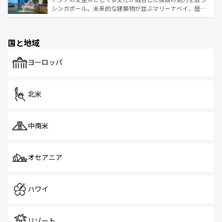
た文化、そして多様な観光資源が、訪れる旅人を魅了し続
うな絶景から文化的な体験まで、香港を存分に楽しみ尽く
シンガポール。未来的な建築物が並ぶマリーナベイ、歴史
ける。 なお、新着のタイ情報は
コンテンツ一覧
を参照して
そう。 なお、新着の香港情報は
コンテンツ一覧
を参照して
と伝統を感じられるエスニックタウン、多数の緑豊かな公
ほしい。
ほしい。
園や自然保護区など、自然が調和した近代的な景観と文化
の多様性あふれるカラフルな町は、どこを歩いても新しい
国と地域
発見がある。さらに、治安のよさや充実した公共交通機関
も、旅行者にとっては魅力的なポイント。グルメも豊富
で、ホーカーズは地元の風情を楽しめる外せないスポット
ヨーロッパ
だ。訪れる人を飽きさせないシンガポールで、多様な魅力
を体感しよう。 なお、新着のシンガポール情報は
コンテン
ツ一覧
を参照してほしい。
北米
中南米
オセアニア
ハワイ
リゾート