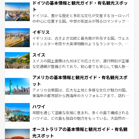
せる。地方によって風土や気候が異なるスペインはその個
ドイツの基本情報と観光ガイド・有名観光スポッ
で、幅広い魅力が詰まっている。華麗な宮殿、歴史的な大
性で訪れる人を魅了する。 なお、新着のスペイン情報は
コ
聖堂、美しいビーチ、そして豊かな自然が、訪れる者を心
ト
ンテンツ一覧
を参照してほしい。
から魅了する。また、フランスは美食の国としても知ら
ドイツは、豊かな歴史と多彩な文化が交差するヨーロッパ
れ、フランス料理はユネスコ無形文化遺産にも登録されて
の中心に位置する国。中世の街並みが残るロマンチック街
いる。シャンパンの発祥地であるランス、プロヴァンスの
道から、未来を先取りするようなモダンな都市まで多様な
香り高いラベンダー畑など、多彩な楽しみ方が可能だ。さ
イギリス
顔を持つこの国は、どこを歩いても飽きることがない。ベ
らに、パリ以外の地域にも魅力が溢れており、どの街角に
ルリンの文化的活気、バイエルン州のアルプスの絶景、そ
イギリスは、古きよき伝統と最先端が共存する国。ウェス
も豊かな歴史と文化が息づいている。パリ以外の個性あふ
してライン川沿いのワイン畑といった風景は必見。ビール
トミンスター寺院や大英博物館のようなランドマーク、歴
れる地方に足を運ぶとそれぞれで全く異なる文化を体験で
とソーセージを味わいながら地元の人と過ごす楽しい時間
史ある大学都市、美しい丘陵地帯や牧歌的な風景など、エ
きるだろう。 なお、新着のフランス情報は
コンテンツ一覧
スイス
は、お酒好きな人にはぜひ体験してほしい。 なお、新着の
リアごとに異なる魅力がある。また、優雅なアフタヌーン
を参照してほしい。
ドイツ情報は
コンテンツ一覧
を参照してほしい。
ティー、ビール好きにはたまらない英国パブ、サッカー観
スイスの国土面積は九州ほどの広さだが、運行時刻が正確
戦など、本場だからこそできる体験も豊富。イギリスを旅
な交通網が整備されており、初心者でも安心して個人旅行
して楽しみつくそう。 なお、新着のイギリス情報は
コンテ
を楽しめる。日本同様に時刻表どおりの旅が可能だ。中世
アメリカの基本情報と観光ガイド・有名観光スポ
ンツ一覧
を参照してほしい。
の建物がそのまま残る町や、スイスならではのユニークな
博物館もあり、アルプス観光だけでなく町歩きも満喫する
ット
ことができる。国民の所得が高いため物価も高いが、旅行
アメリカ合衆国は、広大な土地と多様な文化が魅力の国。
者向けの交通パス提供のサービスもあり、うまく活用すれ
東海岸の都市部から西海岸のカリフォルニアまで、訪れる
ば市内交通費無料で観光を楽しむこともできる。 なお、新
場所ごとに異なる風景と体験が待っている。ニューヨーク
着のスイス情報は
コンテンツ一覧
を参照してほしい。
ハワイ
のような巨大都市は、観光、ショッピング、エンターテイ
ンメントが詰まった刺激的なスポットだ。一方、アメリカ
年間を通じて温暖な気候に恵まれ、多くの島で構成される
西部には大自然が広がり、グランドキャニオンやイエロー
ハワイは、どの島も独自の魅力をもっている。大自然の神
ストーン国立公園といった絶景が堪能できる。さらに、南
秘を感じたいなら、火山が生み出した壮大な景観を誇るハ
オーストラリアの基本情報と観光ガイド・有名観
部のニューオーリンズでは、音楽と美食が融合した独特の
ワイ島は見逃せない。また、定番の観光地といえばオアフ
文化が魅力。旅行者はアメリカの各地域で異なる魅力を楽
島だが、静かな自然を求めるならマウイ島やカウアイ島が
光スポット