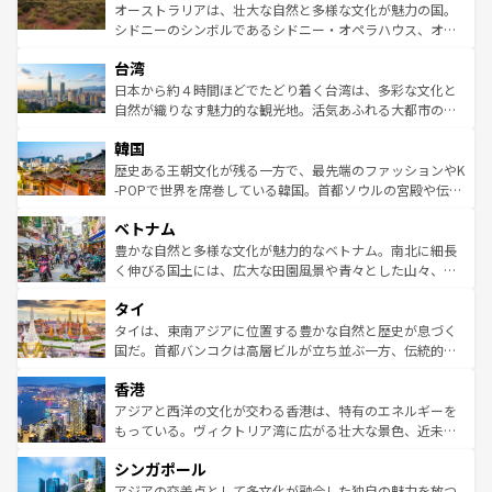
しみながら、その多様性と豊かな歴史を感じることができ
おすすめ。エメラルドグリーンに輝く海をはじめ、豊かな
オーストラリアは、壮大な自然と多様な文化が魅力の国。
るだろう。車でのロードトリップや列車の旅も、アメリカ
文化や歴史が息づいている。「アロハスピリット」と呼ば
シドニーのシンボルであるシドニー・オペラハウス、オー
ならではの贅沢な旅のスタイルだ。 なお、新着のアメリカ
れるおもてなしの心で訪れる人々を迎えてくれるハワイの
ストラリア東海岸北部に広がる大サンゴ礁地帯グレートバ
情報は
コンテンツ一覧
を参照してほしい。
人々、おいしいローカルフードやハワイアンミュージッ
台湾
リアリーフや大陸中央部にそびえるウルル（エアーズロッ
ク、伝統的なフラダンスなど、すべてがハワイの魅力を彩
ク）、タスマニアの美しい原生林やケアンズの熱帯雨林な
日本から約４時間ほどでたどり着く台湾は、多彩な文化と
っている。訪れるたびに新しい発見と感動が待っているハ
ど、見どころがたくさん。また、カフェやワイン、オージ
自然が織りなす魅力的な観光地。活気あふれる大都市の台
ワイを、存分に味わってほしい。 なお、新着のハワイ情報
ービーフなどの食文化も豊かで、美味しいものであふれて
北やノスタルジックな町並みが人気な九份（ジォウフェ
は
コンテンツ一覧
を参照してほしい。
韓国
いる。アクティビティも充実しており、サーフィンやダイ
ン）、静ひつな山岳地帯である台湾東部など、都市の喧騒
ビング、ハイキングなど、アウトドア好きにはたまらな
と山間の静けさが共存しており、訪れる人に新しい発見と
歴史ある王朝文化が残る一方で、最先端のファッションやK
い。オーストラリアの多彩な魅力を存分に味わいつくそ
驚きをもたらしてくれる。また、奥深い台湾の食文化も魅
-POPで世界を席巻している韓国。首都ソウルの宮殿や伝統
う。 なお、新着のオーストラリア情報は
コンテンツ一覧
を
力で、夜市などの屋台グルメから高級料理、ヘルシーで美
家屋が並ぶエリアでは韓国の歴史と文化に浸ることがで
参照してほしい。
ベトナム
容にもいいと評判のスイーツなど、バラエティ豊かな料理
き、地方に足を延ばせば四季折々の自然美を楽しむことが
が味わえる。 なお、新着の台湾情報は
コンテンツ一覧
を参
できる。そして、キムチや焼肉、絶品のストリートフード
豊かな自然と多様な文化が魅力的なベトナム。南北に細長
照してほしい。
まで、さまざまな韓国料理が待っている。夜には、韓国な
く伸びる国土には、広大な田園風景や青々とした山々、世
らではのナイトライフも堪能できる。あたたかいホスピタ
界遺産に登録された壮大な自然景観が点在し、都市部では
タイ
リティに包まれながら、韓国の多彩な魅力を心ゆくまで味
急速な発展と共に伝統が息づく。ハノイの古い町並みやホ
わってみてほしい。 なお、新着の韓国情報は
コンテンツ一
ーチミン市のフランス統治時代の建物も、独特の雰囲気を
タイは、東南アジアに位置する豊かな自然と歴史が息づく
覧
を参照してほしい。
醸し出している。また、バラエティの豊かさとおいしさで
国だ。首都バンコクは高層ビルが立ち並ぶ一方、伝統的な
世界中の食通を魅了してやまないベトナム料理も魅力のひ
寺院や市場がいたるところに点在し、古きよき文化と現代
香港
とつ。フォーやバインミー、ベトナムコーヒーなどは、ぜ
の活気が交差している。北部ではチェンマイなどの山岳地
ひ現地で味わいたい。どの地域を訪れてもあたたかい人々
帯で自然と触れ合い、南部ではプーケットやクラビの美し
アジアと西洋の文化が交わる香港は、特有のエネルギーを
が旅行者を迎えてくれるので、きっと忘れられない旅にな
いビーチでリゾート気分を楽しむことができる。タイ料理
もっている。ヴィクトリア湾に広がる壮大な景色、近未来
るはずだ。 なお、新着のベトナム情報は
コンテンツ一覧
を
は世界的に有名で、屋台から高級レストランまで味覚を刺
的なアートスポット、そして歴史と現代が融合した町並
参照してほしい。
シンガポール
激する。気候は一年中温暖で、どの季節にも異なる楽しみ
み、どこを訪れても感動するはず。観光スポットが密集し
が待っている。親しみやすいタイの人々、仏教を中心とし
ており、効率よく見どころを回れるのも魅力。息をのむよ
アジアの交差点として多文化が融合した独自の魅力を放つ