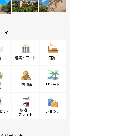
ーマ
食
建築・アート
宿泊
ト・
世界遺産
リゾート
戦
鉄道・
ビティ
ショップ
フライト