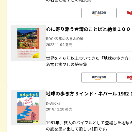
心に寄り添う台湾のことばと絶景１００
BOOKS 旅の名言＆絶景
2022.11.04 発売
世界を４０年以上歩いてきた「地球の歩き方
名言と癒やしの絶景集
地球の歩き方 3 インド・ネパール 1982
D-Books
2018.12.20 発売
1981年、旅人のバイブルとして登場した地
の旅を思い出して欲しい1冊です。