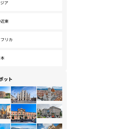
アジア
中近東
アフリカ
日本
ポット