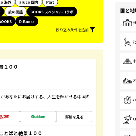
co 海外
aruco 国内
Plat
国と地
代
旅の図鑑
BOOKS スペシャルコラボ
BOOKS
D-Books
絞り込み条件を追加
景１００
」があなたにお届けする、人生を輝かせる中国の
詳細を見る
ことばと絶景１００