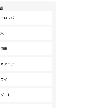
域
ヨーロッパ
北米
中南米
オセアニア
ハワイ
リゾート