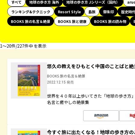
すべて
地球の歩き方 海外
地球の歩き方 Jシリーズ（国内）
aru
ランキング&テクニック
Resort Style
島旅
御朱印
歴史時
BOOKS 旅の名言＆絶景
BOOKS 旅と健康
BOOKS 旅の読み物
1〜20件/227件中 を表示
悠久の教えをひもとく中国のことばと絶
BOOKS 旅の名言＆絶景
2022.12.15 発売
世界を４０年以上歩いてきた「地球の歩き方
名言と癒やしの絶景集
今すぐ旅に出たくなる！地球の歩き方の