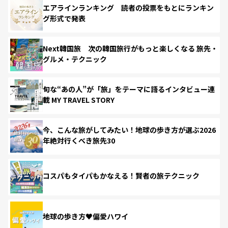
エアラインランキング 読者の投票をもとにランキン
グ形式で発表
Next韓国旅 次の韓国旅行がもっと楽しくなる 旅先・
グルメ・テクニック
旬な“あの人”が「旅」をテーマに語るインタビュー連
載 MY TRAVEL STORY
今、こんな旅がしてみたい！地球の歩き方が選ぶ2026
年絶対行くべき旅先30
コスパもタイパもかなえる！賢者の旅テクニック
地球の歩き方♥偏愛ハワイ