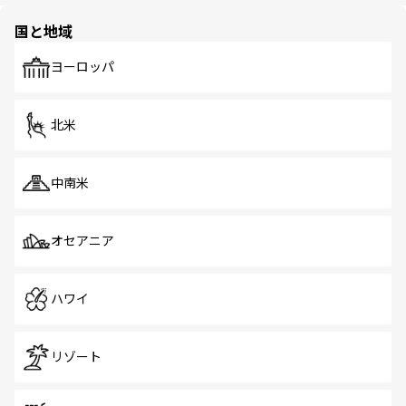
園や自然保護区など、自然が調和した近代的な景観と文化
の多様性あふれるカラフルな町は、どこを歩いても新しい
国と地域
発見がある。さらに、治安のよさや充実した公共交通機関
も、旅行者にとっては魅力的なポイント。グルメも豊富
で、ホーカーズは地元の風情を楽しめる外せないスポット
ヨーロッパ
だ。訪れる人を飽きさせないシンガポールで、多様な魅力
を体感しよう。 なお、新着のシンガポール情報は
コンテン
ツ一覧
を参照してほしい。
北米
中南米
オセアニア
ハワイ
リゾート