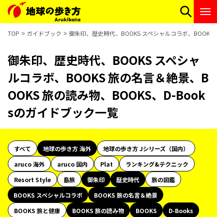
TOP
ガイドブック
御朱印、歴史時代、BOOKS スペシャルコラボ、BOOKS 
御朱印、歴史時代、BOOKS スペシャ
ルコラボ、BOOKS 旅の名言＆絶景、B
OOKS 旅の読み物、BOOKS、D-Book
sのガイドブック一覧
すべて
地球の歩き方 海外
地球の歩き方 Jシリーズ（国内）
aruco 海外
aruco 国内
Plat
ランキング&テクニック
Resort Style
島旅
御朱印
歴史時代
旅の図鑑
BOOKS スペシャルコラボ
BOOKS 旅の名言＆絶景
BOOKS 旅と健康
BOOKS 旅の読み物
BOOKS
D-Books