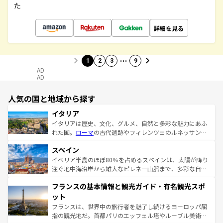
た
詳細を見る
…
1
2
3
9
AD
AD
人気の国と地域から探す
イタリア
イタリアは歴史、文化、グルメ、自然と多彩な魅力にあふ
れた国。
ローマ
の古代遺跡やフィレンツェのルネッサンス
美術、ヴェネツィアの運河など、歴史あるスポットはもち
スペイン
ろん、トスカーナの美しい田園風景やアマルフィ海岸の絶
景など、自然景観も見逃せない。観光の合間には、本場の
イベリア半島のほぼ80％を占めるスペインは、太陽が降り
ピザやパスタなど、絶品のイタリア料理を堪能することも
注ぐ地中海沿岸から雄大なピレネー山脈まで、多彩な自然
できる。朝目覚めてから夜眠るまで、すべての瞬間を楽し
と文化が詰まったヨーロッパ屈指の旅行先だ。多様な地域
フランスの基本情報と観光ガイド・有名観光スポ
ませてくれるイタリアで、忘れられない旅をしてみよう！
文化が根付くこの国では、情熱的なフラメンコ、熱気あふ
なお、新着のイタリア情報は
コンテンツ一覧
を参照してほ
れる闘牛、そして美味しいタパスが生活の一部となってい
ット
しい。
る。首都マドリードの洗練された雰囲気や、バルセロナの
フランスは、世界中の旅行者を魅了し続けるヨーロッパ屈
アートに溢れた街角から、地方では古代ローマ遺跡や中世
指の観光地だ。首都パリのエッフェル塔やルーブル美術館
の城塞都市、穏やかなビーチリゾートまで多彩な表情を見