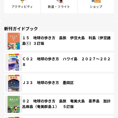
アクティビティ
鉄道・フライト
ショップ
新刊ガイドブック
１５ 地球の歩き方 島旅 伊豆大島 利島（伊豆諸
島①）３訂版
Ｃ０２ 地球の歩き方 ハワイ島 ２０２７～２０２
８
Ｊ３３ 地球の歩き方 墨田区
０２ 地球の歩き方 島旅 奄美大島 喜界島 加計
呂麻島（奄美群島１） ５訂版