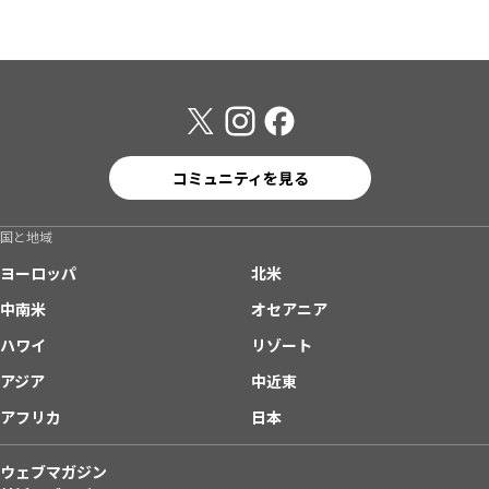
コミュニティを見る
国と地域
ヨーロッパ
北米
中南米
オセアニア
ハワイ
リゾート
アジア
中近東
アフリカ
日本
ウェブマガジン