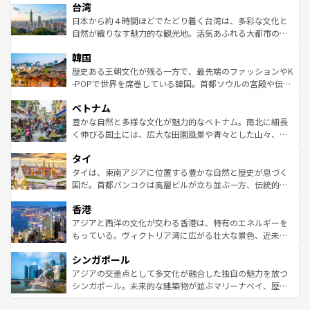
ならではの贅沢な旅のスタイルだ。 なお、新着のアメリカ
台湾
れるおもてなしの心で訪れる人々を迎えてくれるハワイの
リアリーフや大陸中央部にそびえるウルル（エアーズロッ
情報は
コンテンツ一覧
を参照してほしい。
人々、おいしいローカルフードやハワイアンミュージッ
ク）、タスマニアの美しい原生林やケアンズの熱帯雨林な
日本から約４時間ほどでたどり着く台湾は、多彩な文化と
ク、伝統的なフラダンスなど、すべてがハワイの魅力を彩
ど、見どころがたくさん。また、カフェやワイン、オージ
自然が織りなす魅力的な観光地。活気あふれる大都市の台
っている。訪れるたびに新しい発見と感動が待っているハ
ービーフなどの食文化も豊かで、美味しいものであふれて
北やノスタルジックな町並みが人気な九份（ジォウフェ
ワイを、存分に味わってほしい。 なお、新着のハワイ情報
韓国
いる。アクティビティも充実しており、サーフィンやダイ
ン）、静ひつな山岳地帯である台湾東部など、都市の喧騒
は
コンテンツ一覧
を参照してほしい。
ビング、ハイキングなど、アウトドア好きにはたまらな
と山間の静けさが共存しており、訪れる人に新しい発見と
歴史ある王朝文化が残る一方で、最先端のファッションやK
い。オーストラリアの多彩な魅力を存分に味わいつくそ
驚きをもたらしてくれる。また、奥深い台湾の食文化も魅
-POPで世界を席巻している韓国。首都ソウルの宮殿や伝統
う。 なお、新着のオーストラリア情報は
コンテンツ一覧
を
力で、夜市などの屋台グルメから高級料理、ヘルシーで美
家屋が並ぶエリアでは韓国の歴史と文化に浸ることがで
参照してほしい。
ベトナム
容にもいいと評判のスイーツなど、バラエティ豊かな料理
き、地方に足を延ばせば四季折々の自然美を楽しむことが
が味わえる。 なお、新着の台湾情報は
コンテンツ一覧
を参
できる。そして、キムチや焼肉、絶品のストリートフード
豊かな自然と多様な文化が魅力的なベトナム。南北に細長
照してほしい。
まで、さまざまな韓国料理が待っている。夜には、韓国な
く伸びる国土には、広大な田園風景や青々とした山々、世
らではのナイトライフも堪能できる。あたたかいホスピタ
界遺産に登録された壮大な自然景観が点在し、都市部では
タイ
リティに包まれながら、韓国の多彩な魅力を心ゆくまで味
急速な発展と共に伝統が息づく。ハノイの古い町並みやホ
わってみてほしい。 なお、新着の韓国情報は
コンテンツ一
ーチミン市のフランス統治時代の建物も、独特の雰囲気を
タイは、東南アジアに位置する豊かな自然と歴史が息づく
覧
を参照してほしい。
醸し出している。また、バラエティの豊かさとおいしさで
国だ。首都バンコクは高層ビルが立ち並ぶ一方、伝統的な
世界中の食通を魅了してやまないベトナム料理も魅力のひ
寺院や市場がいたるところに点在し、古きよき文化と現代
香港
とつ。フォーやバインミー、ベトナムコーヒーなどは、ぜ
の活気が交差している。北部ではチェンマイなどの山岳地
ひ現地で味わいたい。どの地域を訪れてもあたたかい人々
帯で自然と触れ合い、南部ではプーケットやクラビの美し
アジアと西洋の文化が交わる香港は、特有のエネルギーを
が旅行者を迎えてくれるので、きっと忘れられない旅にな
いビーチでリゾート気分を楽しむことができる。タイ料理
もっている。ヴィクトリア湾に広がる壮大な景色、近未来
るはずだ。 なお、新着のベトナム情報は
コンテンツ一覧
を
は世界的に有名で、屋台から高級レストランまで味覚を刺
的なアートスポット、そして歴史と現代が融合した町並
参照してほしい。
シンガポール
激する。気候は一年中温暖で、どの季節にも異なる楽しみ
み、どこを訪れても感動するはず。観光スポットが密集し
が待っている。親しみやすいタイの人々、仏教を中心とし
ており、効率よく見どころを回れるのも魅力。息をのむよ
アジアの交差点として多文化が融合した独自の魅力を放つ
た文化、そして多様な観光資源が、訪れる旅人を魅了し続
うな絶景から文化的な体験まで、香港を存分に楽しみ尽く
シンガポール。未来的な建築物が並ぶマリーナベイ、歴史
ける。 なお、新着のタイ情報は
コンテンツ一覧
を参照して
そう。 なお、新着の香港情報は
コンテンツ一覧
を参照して
と伝統を感じられるエスニックタウン、多数の緑豊かな公
ほしい。
ほしい。