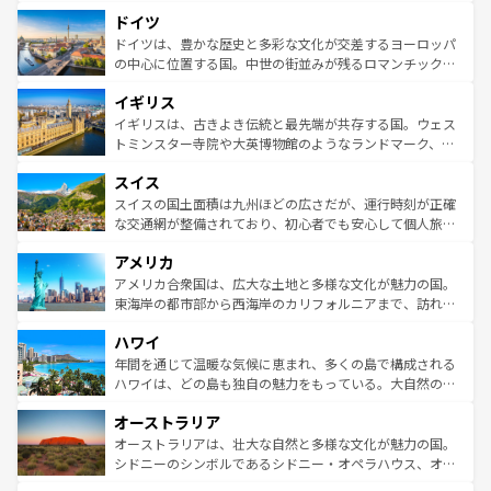
といった象徴的なスポットから、田舎町の古風な美しさま
せる。地方によって風土や気候が異なるスペインはその個
ドイツ
で、幅広い魅力が詰まっている。華麗な宮殿、歴史的な大
性で訪れる人を魅了する。 なお、新着のスペイン情報は
コ
聖堂、美しいビーチ、そして豊かな自然が、訪れる者を心
ドイツは、豊かな歴史と多彩な文化が交差するヨーロッパ
ンテンツ一覧
を参照してほしい。
から魅了する。また、フランスは美食の国としても知ら
の中心に位置する国。中世の街並みが残るロマンチック街
れ、フランス料理はユネスコ無形文化遺産にも登録されて
道から、未来を先取りするようなモダンな都市まで多様な
イギリス
いる。シャンパンの発祥地であるランス、プロヴァンスの
顔を持つこの国は、どこを歩いても飽きることがない。ベ
香り高いラベンダー畑など、多彩な楽しみ方が可能だ。さ
ルリンの文化的活気、バイエルン州のアルプスの絶景、そ
イギリスは、古きよき伝統と最先端が共存する国。ウェス
らに、パリ以外の地域にも魅力が溢れており、どの街角に
してライン川沿いのワイン畑といった風景は必見。ビール
トミンスター寺院や大英博物館のようなランドマーク、歴
も豊かな歴史と文化が息づいている。パリ以外の個性あふ
とソーセージを味わいながら地元の人と過ごす楽しい時間
史ある大学都市、美しい丘陵地帯や牧歌的な風景など、エ
れる地方に足を運ぶとそれぞれで全く異なる文化を体験で
スイス
は、お酒好きな人にはぜひ体験してほしい。 なお、新着の
リアごとに異なる魅力がある。また、優雅なアフタヌーン
きるだろう。 なお、新着のフランス情報は
コンテンツ一覧
ドイツ情報は
コンテンツ一覧
を参照してほしい。
ティー、ビール好きにはたまらない英国パブ、サッカー観
スイスの国土面積は九州ほどの広さだが、運行時刻が正確
を参照してほしい。
戦など、本場だからこそできる体験も豊富。イギリスを旅
な交通網が整備されており、初心者でも安心して個人旅行
して楽しみつくそう。 なお、新着のイギリス情報は
コンテ
を楽しめる。日本同様に時刻表どおりの旅が可能だ。中世
アメリカ
ンツ一覧
を参照してほしい。
の建物がそのまま残る町や、スイスならではのユニークな
博物館もあり、アルプス観光だけでなく町歩きも満喫する
アメリカ合衆国は、広大な土地と多様な文化が魅力の国。
ことができる。国民の所得が高いため物価も高いが、旅行
東海岸の都市部から西海岸のカリフォルニアまで、訪れる
者向けの交通パス提供のサービスもあり、うまく活用すれ
場所ごとに異なる風景と体験が待っている。ニューヨーク
ハワイ
ば市内交通費無料で観光を楽しむこともできる。 なお、新
のような巨大都市は、観光、ショッピング、エンターテイ
着のスイス情報は
コンテンツ一覧
を参照してほしい。
ンメントが詰まった刺激的なスポットだ。一方、アメリカ
年間を通じて温暖な気候に恵まれ、多くの島で構成される
西部には大自然が広がり、グランドキャニオンやイエロー
ハワイは、どの島も独自の魅力をもっている。大自然の神
ストーン国立公園といった絶景が堪能できる。さらに、南
秘を感じたいなら、火山が生み出した壮大な景観を誇るハ
オーストラリア
部のニューオーリンズでは、音楽と美食が融合した独特の
ワイ島は見逃せない。また、定番の観光地といえばオアフ
文化が魅力。旅行者はアメリカの各地域で異なる魅力を楽
島だが、静かな自然を求めるならマウイ島やカウアイ島が
オーストラリアは、壮大な自然と多様な文化が魅力の国。
しみながら、その多様性と豊かな歴史を感じることができ
おすすめ。エメラルドグリーンに輝く海をはじめ、豊かな
シドニーのシンボルであるシドニー・オペラハウス、オー
るだろう。車でのロードトリップや列車の旅も、アメリカ
文化や歴史が息づいている。「アロハスピリット」と呼ば
ストラリア東海岸北部に広がる大サンゴ礁地帯グレートバ