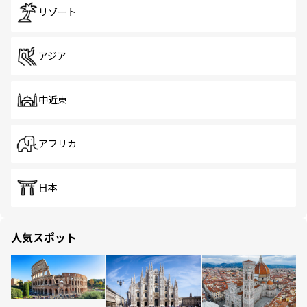
リゾート
アジア
中近東
アフリカ
日本
人気スポット