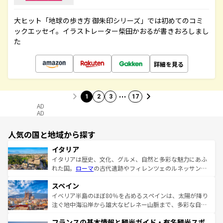
大ヒット「地球の歩き方 御朱印シリーズ」では初めてのコミ
ックエッセイ。イラストレーター柴田かおるが書きおろしまし
た
詳細を見る
…
1
2
3
17
AD
AD
人気の国と地域から探す
イタリア
イタリアは歴史、文化、グルメ、自然と多彩な魅力にあふ
れた国。
ローマ
の古代遺跡やフィレンツェのルネッサンス
美術、ヴェネツィアの運河など、歴史あるスポットはもち
スペイン
ろん、トスカーナの美しい田園風景やアマルフィ海岸の絶
景など、自然景観も見逃せない。観光の合間には、本場の
イベリア半島のほぼ80％を占めるスペインは、太陽が降り
ピザやパスタなど、絶品のイタリア料理を堪能することも
注ぐ地中海沿岸から雄大なピレネー山脈まで、多彩な自然
できる。朝目覚めてから夜眠るまで、すべての瞬間を楽し
と文化が詰まったヨーロッパ屈指の旅行先だ。多様な地域
フランスの基本情報と観光ガイド・有名観光スポ
ませてくれるイタリアで、忘れられない旅をしてみよう！
文化が根付くこの国では、情熱的なフラメンコ、熱気あふ