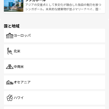
が待っている。親しみやすいタイの人々、仏教を中心とし
ており、効率よく見どころを回れるのも魅力。息をのむよ
アジアの交差点として多文化が融合した独自の魅力を放つ
た文化、そして多様な観光資源が、訪れる旅人を魅了し続
うな絶景から文化的な体験まで、香港を存分に楽しみ尽く
シンガポール。未来的な建築物が並ぶマリーナベイ、歴史
ける。 なお、新着のタイ情報は
コンテンツ一覧
を参照して
そう。 なお、新着の香港情報は
コンテンツ一覧
を参照して
と伝統を感じられるエスニックタウン、多数の緑豊かな公
ほしい。
ほしい。
園や自然保護区など、自然が調和した近代的な景観と文化
の多様性あふれるカラフルな町は、どこを歩いても新しい
国と地域
発見がある。さらに、治安のよさや充実した公共交通機関
も、旅行者にとっては魅力的なポイント。グルメも豊富
で、ホーカーズは地元の風情を楽しめる外せないスポット
ヨーロッパ
だ。訪れる人を飽きさせないシンガポールで、多様な魅力
を体感しよう。 なお、新着のシンガポール情報は
コンテン
ツ一覧
を参照してほしい。
北米
中南米
オセアニア
ハワイ