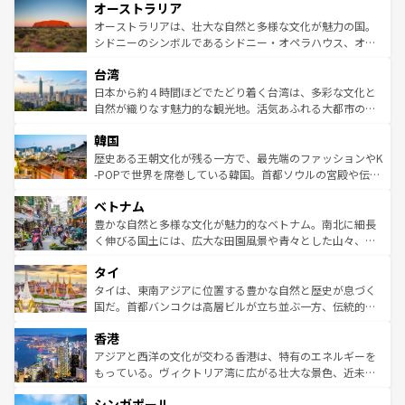
オーストラリア
部のニューオーリンズでは、音楽と美食が融合した独特の
ワイ島は見逃せない。また、定番の観光地といえばオアフ
文化が魅力。旅行者はアメリカの各地域で異なる魅力を楽
島だが、静かな自然を求めるならマウイ島やカウアイ島が
オーストラリアは、壮大な自然と多様な文化が魅力の国。
しみながら、その多様性と豊かな歴史を感じることができ
おすすめ。エメラルドグリーンに輝く海をはじめ、豊かな
シドニーのシンボルであるシドニー・オペラハウス、オー
るだろう。車でのロードトリップや列車の旅も、アメリカ
文化や歴史が息づいている。「アロハスピリット」と呼ば
ストラリア東海岸北部に広がる大サンゴ礁地帯グレートバ
ならではの贅沢な旅のスタイルだ。 なお、新着のアメリカ
台湾
れるおもてなしの心で訪れる人々を迎えてくれるハワイの
リアリーフや大陸中央部にそびえるウルル（エアーズロッ
情報は
コンテンツ一覧
を参照してほしい。
人々、おいしいローカルフードやハワイアンミュージッ
ク）、タスマニアの美しい原生林やケアンズの熱帯雨林な
日本から約４時間ほどでたどり着く台湾は、多彩な文化と
ク、伝統的なフラダンスなど、すべてがハワイの魅力を彩
ど、見どころがたくさん。また、カフェやワイン、オージ
自然が織りなす魅力的な観光地。活気あふれる大都市の台
っている。訪れるたびに新しい発見と感動が待っているハ
ービーフなどの食文化も豊かで、美味しいものであふれて
北やノスタルジックな町並みが人気な九份（ジォウフェ
ワイを、存分に味わってほしい。 なお、新着のハワイ情報
韓国
いる。アクティビティも充実しており、サーフィンやダイ
ン）、静ひつな山岳地帯である台湾東部など、都市の喧騒
は
コンテンツ一覧
を参照してほしい。
ビング、ハイキングなど、アウトドア好きにはたまらな
と山間の静けさが共存しており、訪れる人に新しい発見と
歴史ある王朝文化が残る一方で、最先端のファッションやK
い。オーストラリアの多彩な魅力を存分に味わいつくそ
驚きをもたらしてくれる。また、奥深い台湾の食文化も魅
-POPで世界を席巻している韓国。首都ソウルの宮殿や伝統
う。 なお、新着のオーストラリア情報は
コンテンツ一覧
を
力で、夜市などの屋台グルメから高級料理、ヘルシーで美
家屋が並ぶエリアでは韓国の歴史と文化に浸ることがで
参照してほしい。
ベトナム
容にもいいと評判のスイーツなど、バラエティ豊かな料理
き、地方に足を延ばせば四季折々の自然美を楽しむことが
が味わえる。 なお、新着の台湾情報は
コンテンツ一覧
を参
できる。そして、キムチや焼肉、絶品のストリートフード
豊かな自然と多様な文化が魅力的なベトナム。南北に細長
照してほしい。
まで、さまざまな韓国料理が待っている。夜には、韓国な
く伸びる国土には、広大な田園風景や青々とした山々、世
らではのナイトライフも堪能できる。あたたかいホスピタ
界遺産に登録された壮大な自然景観が点在し、都市部では
タイ
リティに包まれながら、韓国の多彩な魅力を心ゆくまで味
急速な発展と共に伝統が息づく。ハノイの古い町並みやホ
わってみてほしい。 なお、新着の韓国情報は
コンテンツ一
ーチミン市のフランス統治時代の建物も、独特の雰囲気を
タイは、東南アジアに位置する豊かな自然と歴史が息づく
覧
を参照してほしい。
醸し出している。また、バラエティの豊かさとおいしさで
国だ。首都バンコクは高層ビルが立ち並ぶ一方、伝統的な
世界中の食通を魅了してやまないベトナム料理も魅力のひ
寺院や市場がいたるところに点在し、古きよき文化と現代
香港
とつ。フォーやバインミー、ベトナムコーヒーなどは、ぜ
の活気が交差している。北部ではチェンマイなどの山岳地
ひ現地で味わいたい。どの地域を訪れてもあたたかい人々
帯で自然と触れ合い、南部ではプーケットやクラビの美し
アジアと西洋の文化が交わる香港は、特有のエネルギーを
が旅行者を迎えてくれるので、きっと忘れられない旅にな
いビーチでリゾート気分を楽しむことができる。タイ料理
もっている。ヴィクトリア湾に広がる壮大な景色、近未来
るはずだ。 なお、新着のベトナム情報は
コンテンツ一覧
を
は世界的に有名で、屋台から高級レストランまで味覚を刺
的なアートスポット、そして歴史と現代が融合した町並
参照してほしい。
シンガポール
激する。気候は一年中温暖で、どの季節にも異なる楽しみ
み、どこを訪れても感動するはず。観光スポットが密集し