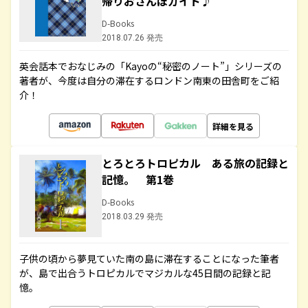
帰りおさんぽガイド♪
D-Books
2018.07.26 発売
英会話本でおなじみの「Kayoの“秘密のノート”」シリーズの
著者が、今度は自分の滞在するロンドン南東の田舎町をご紹
介！
詳細を見る
とろとろトロピカル ある旅の記録と
記憶。 第1巻
D-Books
2018.03.29 発売
子供の頃から夢見ていた南の島に滞在することになった筆者
が、島で出合うトロピカルでマジカルな45日間の記録と記
憶。