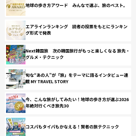
地球の歩き方アワード みんなで選ぶ、旅のベスト。
エアラインランキング 読者の投票をもとにランキン
グ形式で発表
Next韓国旅 次の韓国旅行がもっと楽しくなる 旅先・
グルメ・テクニック
旬な“あの人”が「旅」をテーマに語るインタビュー連
載 MY TRAVEL STORY
今、こんな旅がしてみたい！地球の歩き方が選ぶ2026
年絶対行くべき旅先30
コスパもタイパもかなえる！賢者の旅テクニック