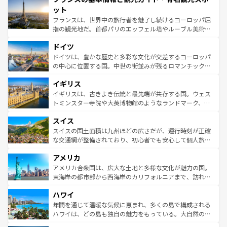
なお、新着のイタリア情報は
コンテンツ一覧
を参照してほ
れる闘牛、そして美味しいタパスが生活の一部となってい
ット
しい。
る。首都マドリードの洗練された雰囲気や、バルセロナの
フランスは、世界中の旅行者を魅了し続けるヨーロッパ屈
アートに溢れた街角から、地方では古代ローマ遺跡や中世
指の観光地だ。首都パリのエッフェル塔やルーブル美術館
の城塞都市、穏やかなビーチリゾートまで多彩な表情を見
といった象徴的なスポットから、田舎町の古風な美しさま
せる。地方によって風土や気候が異なるスペインはその個
ドイツ
で、幅広い魅力が詰まっている。華麗な宮殿、歴史的な大
性で訪れる人を魅了する。 なお、新着のスペイン情報は
コ
聖堂、美しいビーチ、そして豊かな自然が、訪れる者を心
ドイツは、豊かな歴史と多彩な文化が交差するヨーロッパ
ンテンツ一覧
を参照してほしい。
から魅了する。また、フランスは美食の国としても知ら
の中心に位置する国。中世の街並みが残るロマンチック街
れ、フランス料理はユネスコ無形文化遺産にも登録されて
道から、未来を先取りするようなモダンな都市まで多様な
イギリス
いる。シャンパンの発祥地であるランス、プロヴァンスの
顔を持つこの国は、どこを歩いても飽きることがない。ベ
香り高いラベンダー畑など、多彩な楽しみ方が可能だ。さ
ルリンの文化的活気、バイエルン州のアルプスの絶景、そ
イギリスは、古きよき伝統と最先端が共存する国。ウェス
らに、パリ以外の地域にも魅力が溢れており、どの街角に
してライン川沿いのワイン畑といった風景は必見。ビール
トミンスター寺院や大英博物館のようなランドマーク、歴
も豊かな歴史と文化が息づいている。パリ以外の個性あふ
とソーセージを味わいながら地元の人と過ごす楽しい時間
史ある大学都市、美しい丘陵地帯や牧歌的な風景など、エ
れる地方に足を運ぶとそれぞれで全く異なる文化を体験で
スイス
は、お酒好きな人にはぜひ体験してほしい。 なお、新着の
リアごとに異なる魅力がある。また、優雅なアフタヌーン
きるだろう。 なお、新着のフランス情報は
コンテンツ一覧
ドイツ情報は
コンテンツ一覧
を参照してほしい。
ティー、ビール好きにはたまらない英国パブ、サッカー観
スイスの国土面積は九州ほどの広さだが、運行時刻が正確
を参照してほしい。
戦など、本場だからこそできる体験も豊富。イギリスを旅
な交通網が整備されており、初心者でも安心して個人旅行
して楽しみつくそう。 なお、新着のイギリス情報は
コンテ
を楽しめる。日本同様に時刻表どおりの旅が可能だ。中世
アメリカ
ンツ一覧
を参照してほしい。
の建物がそのまま残る町や、スイスならではのユニークな
博物館もあり、アルプス観光だけでなく町歩きも満喫する
アメリカ合衆国は、広大な土地と多様な文化が魅力の国。
ことができる。国民の所得が高いため物価も高いが、旅行
東海岸の都市部から西海岸のカリフォルニアまで、訪れる
者向けの交通パス提供のサービスもあり、うまく活用すれ
場所ごとに異なる風景と体験が待っている。ニューヨーク
ハワイ
ば市内交通費無料で観光を楽しむこともできる。 なお、新
のような巨大都市は、観光、ショッピング、エンターテイ
着のスイス情報は
コンテンツ一覧
を参照してほしい。
ンメントが詰まった刺激的なスポットだ。一方、アメリカ
年間を通じて温暖な気候に恵まれ、多くの島で構成される
西部には大自然が広がり、グランドキャニオンやイエロー
ハワイは、どの島も独自の魅力をもっている。大自然の神
ストーン国立公園といった絶景が堪能できる。さらに、南
秘を感じたいなら、火山が生み出した壮大な景観を誇るハ