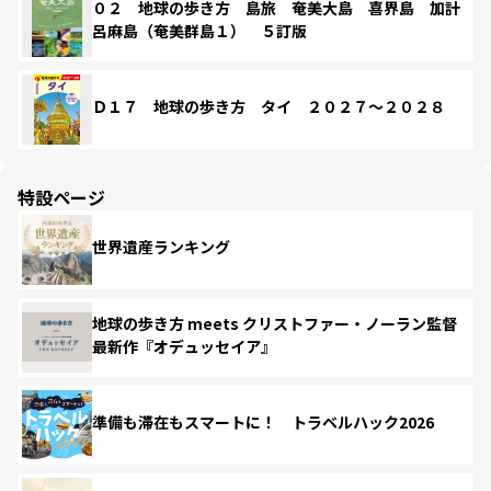
０２ 地球の歩き方 島旅 奄美大島 喜界島 加計
呂麻島（奄美群島１） ５訂版
Ｄ１７ 地球の歩き方 タイ ２０２７～２０２８
特設ページ
世界遺産ランキング
地球の歩き方 meets クリストファー・ノーラン監督
最新作『オデュッセイア』
準備も滞在もスマートに！ トラベルハック2026