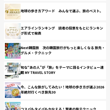
地球の歩き方アワード みんなで選ぶ、旅のベスト。
エアラインランキング 読者の投票をもとにランキン
グ形式で発表
Next韓国旅 次の韓国旅行がもっと楽しくなる 旅先・
グルメ・テクニック
旬な“あの人”が「旅」をテーマに語るインタビュー連
載 MY TRAVEL STORY
今、こんな旅がしてみたい！地球の歩き方が選ぶ2026
年絶対行くべき旅先30
コスパもタイパもかなえる！賢者の旅テクニック