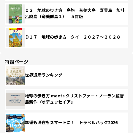
０２ 地球の歩き方 島旅 奄美大島 喜界島 加計
呂麻島（奄美群島１） ５訂版
Ｄ１７ 地球の歩き方 タイ ２０２７～２０２８
特設ページ
世界遺産ランキング
地球の歩き方 meets クリストファー・ノーラン監督
最新作『オデュッセイア』
準備も滞在もスマートに！ トラベルハック2026