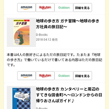
詳細を見る
地球の歩き方 ガチ冒険～地球の歩き
方社員の旅日記～
D-Books
2018.04.12 発売
本書は4人の旅好きによるただの旅日記です。たまたま『地球
の歩き方』で働いているだけで書いてある内容はただの旅日記
です。
詳細を見る
地球の歩き方 カンタベリーと周辺の
すてきな田舎町へ～ロンドンからの日
帰りおさんぽガイド♪
D-Books