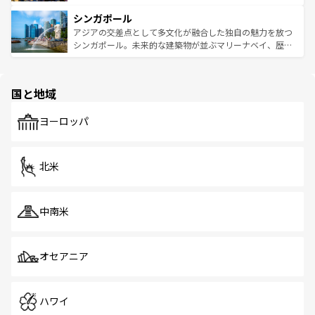
るはずだ。 なお、新着のベトナム情報は
コンテンツ一覧
を
は世界的に有名で、屋台から高級レストランまで味覚を刺
的なアートスポット、そして歴史と現代が融合した町並
参照してほしい。
シンガポール
激する。気候は一年中温暖で、どの季節にも異なる楽しみ
み、どこを訪れても感動するはず。観光スポットが密集し
が待っている。親しみやすいタイの人々、仏教を中心とし
ており、効率よく見どころを回れるのも魅力。息をのむよ
アジアの交差点として多文化が融合した独自の魅力を放つ
た文化、そして多様な観光資源が、訪れる旅人を魅了し続
うな絶景から文化的な体験まで、香港を存分に楽しみ尽く
シンガポール。未来的な建築物が並ぶマリーナベイ、歴史
ける。 なお、新着のタイ情報は
コンテンツ一覧
を参照して
そう。 なお、新着の香港情報は
コンテンツ一覧
を参照して
と伝統を感じられるエスニックタウン、多数の緑豊かな公
ほしい。
ほしい。
園や自然保護区など、自然が調和した近代的な景観と文化
の多様性あふれるカラフルな町は、どこを歩いても新しい
国と地域
発見がある。さらに、治安のよさや充実した公共交通機関
も、旅行者にとっては魅力的なポイント。グルメも豊富
で、ホーカーズは地元の風情を楽しめる外せないスポット
ヨーロッパ
だ。訪れる人を飽きさせないシンガポールで、多様な魅力
を体感しよう。 なお、新着のシンガポール情報は
コンテン
ツ一覧
を参照してほしい。
北米
中南米
オセアニア
ハワイ