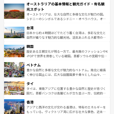
オーストラリアの基本情報と観光ガイド・有名観
部のニューオーリンズでは、音楽と美食が融合した独特の
ワイ島は見逃せない。また、定番の観光地といえばオアフ
文化が魅力。旅行者はアメリカの各地域で異なる魅力を楽
島だが、静かな自然を求めるならマウイ島やカウアイ島が
光スポット
しみながら、その多様性と豊かな歴史を感じることができ
おすすめ。エメラルドグリーンに輝く海をはじめ、豊かな
オーストラリアは、壮大な自然と多様な文化が魅力の国。
るだろう。車でのロードトリップや列車の旅も、アメリカ
文化や歴史が息づいている。「アロハスピリット」と呼ば
シドニーのシンボルであるシドニー・オペラハウス、オー
ならではの贅沢な旅のスタイルだ。 なお、新着のアメリカ
れるおもてなしの心で訪れる人々を迎えてくれるハワイの
ストラリア東海岸北部に広がる大サンゴ礁地帯グレートバ
情報は
コンテンツ一覧
を参照してほしい。
人々、おいしいローカルフードやハワイアンミュージッ
台湾
リアリーフや大陸中央部にそびえるウルル（エアーズロッ
ク、伝統的なフラダンスなど、すべてがハワイの魅力を彩
ク）、タスマニアの美しい原生林やケアンズの熱帯雨林な
日本から約４時間ほどでたどり着く台湾は、多彩な文化と
っている。訪れるたびに新しい発見と感動が待っているハ
ど、見どころがたくさん。また、カフェやワイン、オージ
自然が織りなす魅力的な観光地。活気あふれる大都市の台
ワイを、存分に味わってほしい。 なお、新着のハワイ情報
ービーフなどの食文化も豊かで、美味しいものであふれて
北やノスタルジックな町並みが人気な九份（ジォウフェ
は
コンテンツ一覧
を参照してほしい。
韓国
いる。アクティビティも充実しており、サーフィンやダイ
ン）、静ひつな山岳地帯である台湾東部など、都市の喧騒
ビング、ハイキングなど、アウトドア好きにはたまらな
と山間の静けさが共存しており、訪れる人に新しい発見と
歴史ある王朝文化が残る一方で、最先端のファッションやK
い。オーストラリアの多彩な魅力を存分に味わいつくそ
驚きをもたらしてくれる。また、奥深い台湾の食文化も魅
-POPで世界を席巻している韓国。首都ソウルの宮殿や伝統
う。 なお、新着のオーストラリア情報は
コンテンツ一覧
を
力で、夜市などの屋台グルメから高級料理、ヘルシーで美
家屋が並ぶエリアでは韓国の歴史と文化に浸ることがで
参照してほしい。
ベトナム
容にもいいと評判のスイーツなど、バラエティ豊かな料理
き、地方に足を延ばせば四季折々の自然美を楽しむことが
が味わえる。 なお、新着の台湾情報は
コンテンツ一覧
を参
できる。そして、キムチや焼肉、絶品のストリートフード
豊かな自然と多様な文化が魅力的なベトナム。南北に細長
照してほしい。
まで、さまざまな韓国料理が待っている。夜には、韓国な
く伸びる国土には、広大な田園風景や青々とした山々、世
らではのナイトライフも堪能できる。あたたかいホスピタ
界遺産に登録された壮大な自然景観が点在し、都市部では
タイ
リティに包まれながら、韓国の多彩な魅力を心ゆくまで味
急速な発展と共に伝統が息づく。ハノイの古い町並みやホ
わってみてほしい。 なお、新着の韓国情報は
コンテンツ一
ーチミン市のフランス統治時代の建物も、独特の雰囲気を
タイは、東南アジアに位置する豊かな自然と歴史が息づく
覧
を参照してほしい。
醸し出している。また、バラエティの豊かさとおいしさで
国だ。首都バンコクは高層ビルが立ち並ぶ一方、伝統的な
世界中の食通を魅了してやまないベトナム料理も魅力のひ
寺院や市場がいたるところに点在し、古きよき文化と現代
香港
とつ。フォーやバインミー、ベトナムコーヒーなどは、ぜ
の活気が交差している。北部ではチェンマイなどの山岳地
ひ現地で味わいたい。どの地域を訪れてもあたたかい人々
帯で自然と触れ合い、南部ではプーケットやクラビの美し
アジアと西洋の文化が交わる香港は、特有のエネルギーを
が旅行者を迎えてくれるので、きっと忘れられない旅にな
いビーチでリゾート気分を楽しむことができる。タイ料理
もっている。ヴィクトリア湾に広がる壮大な景色、近未来