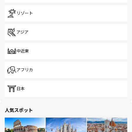
リゾート
アジア
中近東
アフリカ
日本
人気スポット