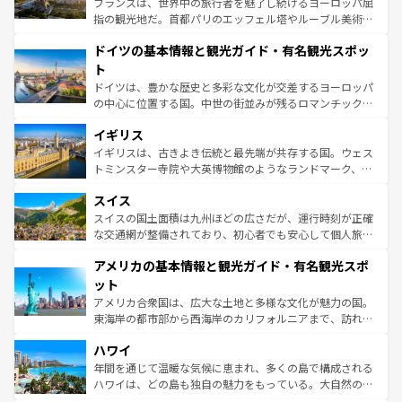
フランスは、世界中の旅行者を魅了し続けるヨーロッパ屈
アートに溢れた街角から、地方では古代ローマ遺跡や中世
指の観光地だ。首都パリのエッフェル塔やルーブル美術館
の城塞都市、穏やかなビーチリゾートまで多彩な表情を見
といった象徴的なスポットから、田舎町の古風な美しさま
せる。地方によって風土や気候が異なるスペインはその個
ドイツの基本情報と観光ガイド・有名観光スポッ
で、幅広い魅力が詰まっている。華麗な宮殿、歴史的な大
性で訪れる人を魅了する。 なお、新着のスペイン情報は
コ
聖堂、美しいビーチ、そして豊かな自然が、訪れる者を心
ト
ンテンツ一覧
を参照してほしい。
から魅了する。また、フランスは美食の国としても知ら
ドイツは、豊かな歴史と多彩な文化が交差するヨーロッパ
れ、フランス料理はユネスコ無形文化遺産にも登録されて
の中心に位置する国。中世の街並みが残るロマンチック街
いる。シャンパンの発祥地であるランス、プロヴァンスの
道から、未来を先取りするようなモダンな都市まで多様な
香り高いラベンダー畑など、多彩な楽しみ方が可能だ。さ
イギリス
顔を持つこの国は、どこを歩いても飽きることがない。ベ
らに、パリ以外の地域にも魅力が溢れており、どの街角に
ルリンの文化的活気、バイエルン州のアルプスの絶景、そ
イギリスは、古きよき伝統と最先端が共存する国。ウェス
も豊かな歴史と文化が息づいている。パリ以外の個性あふ
してライン川沿いのワイン畑といった風景は必見。ビール
トミンスター寺院や大英博物館のようなランドマーク、歴
れる地方に足を運ぶとそれぞれで全く異なる文化を体験で
とソーセージを味わいながら地元の人と過ごす楽しい時間
史ある大学都市、美しい丘陵地帯や牧歌的な風景など、エ
きるだろう。 なお、新着のフランス情報は
コンテンツ一覧
スイス
は、お酒好きな人にはぜひ体験してほしい。 なお、新着の
リアごとに異なる魅力がある。また、優雅なアフタヌーン
を参照してほしい。
ドイツ情報は
コンテンツ一覧
を参照してほしい。
ティー、ビール好きにはたまらない英国パブ、サッカー観
スイスの国土面積は九州ほどの広さだが、運行時刻が正確
戦など、本場だからこそできる体験も豊富。イギリスを旅
な交通網が整備されており、初心者でも安心して個人旅行
して楽しみつくそう。 なお、新着のイギリス情報は
コンテ
を楽しめる。日本同様に時刻表どおりの旅が可能だ。中世
アメリカの基本情報と観光ガイド・有名観光スポ
ンツ一覧
を参照してほしい。
の建物がそのまま残る町や、スイスならではのユニークな
博物館もあり、アルプス観光だけでなく町歩きも満喫する
ット
ことができる。国民の所得が高いため物価も高いが、旅行
アメリカ合衆国は、広大な土地と多様な文化が魅力の国。
者向けの交通パス提供のサービスもあり、うまく活用すれ
東海岸の都市部から西海岸のカリフォルニアまで、訪れる
ば市内交通費無料で観光を楽しむこともできる。 なお、新
場所ごとに異なる風景と体験が待っている。ニューヨーク
着のスイス情報は
コンテンツ一覧
を参照してほしい。
ハワイ
のような巨大都市は、観光、ショッピング、エンターテイ
ンメントが詰まった刺激的なスポットだ。一方、アメリカ
年間を通じて温暖な気候に恵まれ、多くの島で構成される
西部には大自然が広がり、グランドキャニオンやイエロー
ハワイは、どの島も独自の魅力をもっている。大自然の神
ストーン国立公園といった絶景が堪能できる。さらに、南
秘を感じたいなら、火山が生み出した壮大な景観を誇るハ