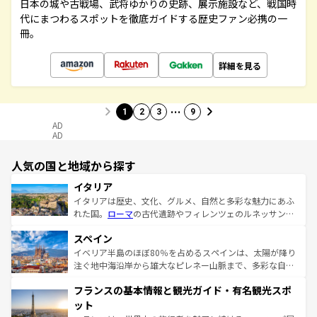
日本の城や古戦場、武将ゆかりの史跡、展示施設など、戦国時
代にまつわるスポットを徹底ガイドする歴史ファン必携の一
冊。
詳細を見る
…
1
2
3
9
AD
AD
人気の国と地域から探す
イタリア
イタリアは歴史、文化、グルメ、自然と多彩な魅力にあふ
れた国。
ローマ
の古代遺跡やフィレンツェのルネッサンス
美術、ヴェネツィアの運河など、歴史あるスポットはもち
スペイン
ろん、トスカーナの美しい田園風景やアマルフィ海岸の絶
景など、自然景観も見逃せない。観光の合間には、本場の
イベリア半島のほぼ80％を占めるスペインは、太陽が降り
ピザやパスタなど、絶品のイタリア料理を堪能することも
注ぐ地中海沿岸から雄大なピレネー山脈まで、多彩な自然
できる。朝目覚めてから夜眠るまで、すべての瞬間を楽し
と文化が詰まったヨーロッパ屈指の旅行先だ。多様な地域
フランスの基本情報と観光ガイド・有名観光スポ
ませてくれるイタリアで、忘れられない旅をしてみよう！
文化が根付くこの国では、情熱的なフラメンコ、熱気あふ
なお、新着のイタリア情報は
コンテンツ一覧
を参照してほ
れる闘牛、そして美味しいタパスが生活の一部となってい
ット
しい。
る。首都マドリードの洗練された雰囲気や、バルセロナの