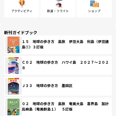
アクティビティ
鉄道・フライト
ショップ
新刊ガイドブック
１５ 地球の歩き方 島旅 伊豆大島 利島（伊豆諸
島①）３訂版
Ｃ０２ 地球の歩き方 ハワイ島 ２０２７～２０２
８
Ｊ３３ 地球の歩き方 墨田区
０２ 地球の歩き方 島旅 奄美大島 喜界島 加計
呂麻島（奄美群島１） ５訂版