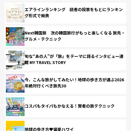
エアラインランキング 読者の投票をもとにランキン
グ形式で発表
Next韓国旅 次の韓国旅行がもっと楽しくなる 旅先・
グルメ・テクニック
旬な“あの人”が「旅」をテーマに語るインタビュー連
載 MY TRAVEL STORY
今、こんな旅がしてみたい！地球の歩き方が選ぶ2026
年絶対行くべき旅先30
コスパもタイパもかなえる！賢者の旅テクニック
地球の歩き方♥偏愛ハワイ