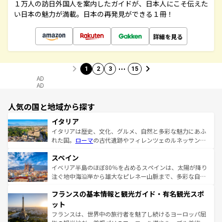
１万人の訪日外国人を案内したガイドが、日本人にこそ伝えた
い日本の魅力が満載。日本の再発見ができる１冊！
詳細を見る
…
1
2
3
15
AD
AD
人気の国と地域から探す
イタリア
イタリアは歴史、文化、グルメ、自然と多彩な魅力にあふ
れた国。
ローマ
の古代遺跡やフィレンツェのルネッサンス
美術、ヴェネツィアの運河など、歴史あるスポットはもち
スペイン
ろん、トスカーナの美しい田園風景やアマルフィ海岸の絶
景など、自然景観も見逃せない。観光の合間には、本場の
イベリア半島のほぼ80％を占めるスペインは、太陽が降り
ピザやパスタなど、絶品のイタリア料理を堪能することも
注ぐ地中海沿岸から雄大なピレネー山脈まで、多彩な自然
できる。朝目覚めてから夜眠るまで、すべての瞬間を楽し
と文化が詰まったヨーロッパ屈指の旅行先だ。多様な地域
フランスの基本情報と観光ガイド・有名観光スポ
ませてくれるイタリアで、忘れられない旅をしてみよう！
文化が根付くこの国では、情熱的なフラメンコ、熱気あふ
なお、新着のイタリア情報は
コンテンツ一覧
を参照してほ
れる闘牛、そして美味しいタパスが生活の一部となってい
ット
しい。
る。首都マドリードの洗練された雰囲気や、バルセロナの
フランスは、世界中の旅行者を魅了し続けるヨーロッパ屈
アートに溢れた街角から、地方では古代ローマ遺跡や中世