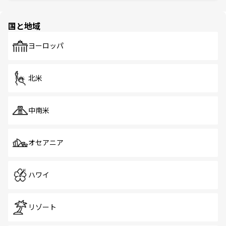
ほしい。
ほしい。
園や自然保護区など、自然が調和した近代的な景観と文化
の多様性あふれるカラフルな町は、どこを歩いても新しい
国と地域
発見がある。さらに、治安のよさや充実した公共交通機関
も、旅行者にとっては魅力的なポイント。グルメも豊富
で、ホーカーズは地元の風情を楽しめる外せないスポット
ヨーロッパ
だ。訪れる人を飽きさせないシンガポールで、多様な魅力
を体感しよう。 なお、新着のシンガポール情報は
コンテン
ツ一覧
を参照してほしい。
北米
中南米
オセアニア
ハワイ
リゾート