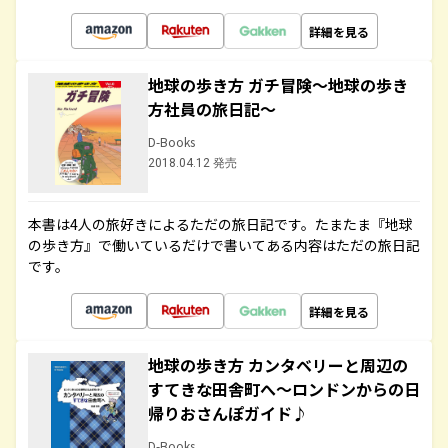
詳細を見る
地球の歩き方 ガチ冒険～地球の歩き
方社員の旅日記～
D-Books
2018.04.12 発売
本書は4人の旅好きによるただの旅日記です。たまたま『地球
の歩き方』で働いているだけで書いてある内容はただの旅日記
です。
詳細を見る
地球の歩き方 カンタベリーと周辺の
すてきな田舎町へ～ロンドンからの日
帰りおさんぽガイド♪
D-Books