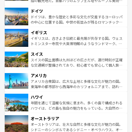
指の観光地だ。首都パリのエッフェル塔やルーブル美術館
の城塞都市、穏やかなビーチリゾートまで多彩な表情を見
といった象徴的なスポットから、田舎町の古風な美しさま
せる。地方によって風土や気候が異なるスペインはその個
ドイツ
で、幅広い魅力が詰まっている。華麗な宮殿、歴史的な大
性で訪れる人を魅了する。 なお、新着のスペイン情報は
コ
聖堂、美しいビーチ、そして豊かな自然が、訪れる者を心
ドイツは、豊かな歴史と多彩な文化が交差するヨーロッパ
ンテンツ一覧
を参照してほしい。
から魅了する。また、フランスは美食の国としても知ら
の中心に位置する国。中世の街並みが残るロマンチック街
れ、フランス料理はユネスコ無形文化遺産にも登録されて
道から、未来を先取りするようなモダンな都市まで多様な
イギリス
いる。シャンパンの発祥地であるランス、プロヴァンスの
顔を持つこの国は、どこを歩いても飽きることがない。ベ
香り高いラベンダー畑など、多彩な楽しみ方が可能だ。さ
ルリンの文化的活気、バイエルン州のアルプスの絶景、そ
イギリスは、古きよき伝統と最先端が共存する国。ウェス
らに、パリ以外の地域にも魅力が溢れており、どの街角に
してライン川沿いのワイン畑といった風景は必見。ビール
トミンスター寺院や大英博物館のようなランドマーク、歴
も豊かな歴史と文化が息づいている。パリ以外の個性あふ
とソーセージを味わいながら地元の人と過ごす楽しい時間
史ある大学都市、美しい丘陵地帯や牧歌的な風景など、エ
れる地方に足を運ぶとそれぞれで全く異なる文化を体験で
スイス
は、お酒好きな人にはぜひ体験してほしい。 なお、新着の
リアごとに異なる魅力がある。また、優雅なアフタヌーン
きるだろう。 なお、新着のフランス情報は
コンテンツ一覧
ドイツ情報は
コンテンツ一覧
を参照してほしい。
ティー、ビール好きにはたまらない英国パブ、サッカー観
スイスの国土面積は九州ほどの広さだが、運行時刻が正確
を参照してほしい。
戦など、本場だからこそできる体験も豊富。イギリスを旅
な交通網が整備されており、初心者でも安心して個人旅行
して楽しみつくそう。 なお、新着のイギリス情報は
コンテ
を楽しめる。日本同様に時刻表どおりの旅が可能だ。中世
アメリカ
ンツ一覧
を参照してほしい。
の建物がそのまま残る町や、スイスならではのユニークな
博物館もあり、アルプス観光だけでなく町歩きも満喫する
アメリカ合衆国は、広大な土地と多様な文化が魅力の国。
ことができる。国民の所得が高いため物価も高いが、旅行
東海岸の都市部から西海岸のカリフォルニアまで、訪れる
者向けの交通パス提供のサービスもあり、うまく活用すれ
場所ごとに異なる風景と体験が待っている。ニューヨーク
ハワイ
ば市内交通費無料で観光を楽しむこともできる。 なお、新
のような巨大都市は、観光、ショッピング、エンターテイ
着のスイス情報は
コンテンツ一覧
を参照してほしい。
ンメントが詰まった刺激的なスポットだ。一方、アメリカ
年間を通じて温暖な気候に恵まれ、多くの島で構成される
西部には大自然が広がり、グランドキャニオンやイエロー
ハワイは、どの島も独自の魅力をもっている。大自然の神
ストーン国立公園といった絶景が堪能できる。さらに、南
秘を感じたいなら、火山が生み出した壮大な景観を誇るハ
オーストラリア
部のニューオーリンズでは、音楽と美食が融合した独特の
ワイ島は見逃せない。また、定番の観光地といえばオアフ
文化が魅力。旅行者はアメリカの各地域で異なる魅力を楽
島だが、静かな自然を求めるならマウイ島やカウアイ島が
オーストラリアは、壮大な自然と多様な文化が魅力の国。
しみながら、その多様性と豊かな歴史を感じることができ
おすすめ。エメラルドグリーンに輝く海をはじめ、豊かな
シドニーのシンボルであるシドニー・オペラハウス、オー