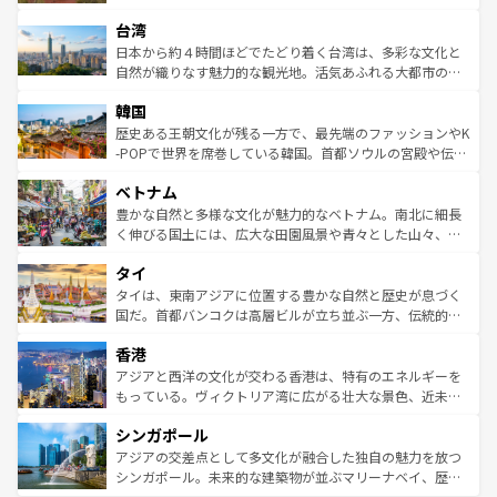
るだろう。車でのロードトリップや列車の旅も、アメリカ
文化や歴史が息づいている。「アロハスピリット」と呼ば
ストラリア東海岸北部に広がる大サンゴ礁地帯グレートバ
ならではの贅沢な旅のスタイルだ。 なお、新着のアメリカ
台湾
れるおもてなしの心で訪れる人々を迎えてくれるハワイの
リアリーフや大陸中央部にそびえるウルル（エアーズロッ
情報は
コンテンツ一覧
を参照してほしい。
人々、おいしいローカルフードやハワイアンミュージッ
ク）、タスマニアの美しい原生林やケアンズの熱帯雨林な
日本から約４時間ほどでたどり着く台湾は、多彩な文化と
ク、伝統的なフラダンスなど、すべてがハワイの魅力を彩
ど、見どころがたくさん。また、カフェやワイン、オージ
自然が織りなす魅力的な観光地。活気あふれる大都市の台
っている。訪れるたびに新しい発見と感動が待っているハ
ービーフなどの食文化も豊かで、美味しいものであふれて
北やノスタルジックな町並みが人気な九份（ジォウフェ
ワイを、存分に味わってほしい。 なお、新着のハワイ情報
韓国
いる。アクティビティも充実しており、サーフィンやダイ
ン）、静ひつな山岳地帯である台湾東部など、都市の喧騒
は
コンテンツ一覧
を参照してほしい。
ビング、ハイキングなど、アウトドア好きにはたまらな
と山間の静けさが共存しており、訪れる人に新しい発見と
歴史ある王朝文化が残る一方で、最先端のファッションやK
い。オーストラリアの多彩な魅力を存分に味わいつくそ
驚きをもたらしてくれる。また、奥深い台湾の食文化も魅
-POPで世界を席巻している韓国。首都ソウルの宮殿や伝統
う。 なお、新着のオーストラリア情報は
コンテンツ一覧
を
力で、夜市などの屋台グルメから高級料理、ヘルシーで美
家屋が並ぶエリアでは韓国の歴史と文化に浸ることがで
参照してほしい。
ベトナム
容にもいいと評判のスイーツなど、バラエティ豊かな料理
き、地方に足を延ばせば四季折々の自然美を楽しむことが
が味わえる。 なお、新着の台湾情報は
コンテンツ一覧
を参
できる。そして、キムチや焼肉、絶品のストリートフード
豊かな自然と多様な文化が魅力的なベトナム。南北に細長
照してほしい。
まで、さまざまな韓国料理が待っている。夜には、韓国な
く伸びる国土には、広大な田園風景や青々とした山々、世
らではのナイトライフも堪能できる。あたたかいホスピタ
界遺産に登録された壮大な自然景観が点在し、都市部では
タイ
リティに包まれながら、韓国の多彩な魅力を心ゆくまで味
急速な発展と共に伝統が息づく。ハノイの古い町並みやホ
わってみてほしい。 なお、新着の韓国情報は
コンテンツ一
ーチミン市のフランス統治時代の建物も、独特の雰囲気を
タイは、東南アジアに位置する豊かな自然と歴史が息づく
覧
を参照してほしい。
醸し出している。また、バラエティの豊かさとおいしさで
国だ。首都バンコクは高層ビルが立ち並ぶ一方、伝統的な
世界中の食通を魅了してやまないベトナム料理も魅力のひ
寺院や市場がいたるところに点在し、古きよき文化と現代
香港
とつ。フォーやバインミー、ベトナムコーヒーなどは、ぜ
の活気が交差している。北部ではチェンマイなどの山岳地
ひ現地で味わいたい。どの地域を訪れてもあたたかい人々
帯で自然と触れ合い、南部ではプーケットやクラビの美し
アジアと西洋の文化が交わる香港は、特有のエネルギーを
が旅行者を迎えてくれるので、きっと忘れられない旅にな
いビーチでリゾート気分を楽しむことができる。タイ料理
もっている。ヴィクトリア湾に広がる壮大な景色、近未来
るはずだ。 なお、新着のベトナム情報は
コンテンツ一覧
を
は世界的に有名で、屋台から高級レストランまで味覚を刺
的なアートスポット、そして歴史と現代が融合した町並
参照してほしい。
シンガポール
激する。気候は一年中温暖で、どの季節にも異なる楽しみ
み、どこを訪れても感動するはず。観光スポットが密集し
が待っている。親しみやすいタイの人々、仏教を中心とし
ており、効率よく見どころを回れるのも魅力。息をのむよ
アジアの交差点として多文化が融合した独自の魅力を放つ
た文化、そして多様な観光資源が、訪れる旅人を魅了し続
うな絶景から文化的な体験まで、香港を存分に楽しみ尽く
シンガポール。未来的な建築物が並ぶマリーナベイ、歴史
ける。 なお、新着のタイ情報は
コンテンツ一覧
を参照して
そう。 なお、新着の香港情報は
コンテンツ一覧
を参照して
と伝統を感じられるエスニックタウン、多数の緑豊かな公