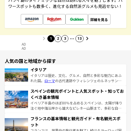
ハワイ島のダイナミックな自然は訪れる人々を魅了します。パ
ワースポットも数多く、進化する自然派グルメも見逃せない！
詳細を見る
…
1
2
3
13
AD
AD
人気の国と地域から探す
イタリア
イタリアは歴史、文化、グルメ、自然と多彩な魅力にあふ
れた国。
ローマ
の古代遺跡やフィレンツェのルネッサンス
美術、ヴェネツィアの運河など、歴史あるスポットはもち
スペインの観光ポイントと人気スポット・知ってお
ろん、トスカーナの美しい田園風景やアマルフィ海岸の絶
景など、自然景観も見逃せない。観光の合間には、本場の
くべき基本情報
ピザやパスタなど、絶品のイタリア料理を堪能することも
イベリア半島のほぼ80％を占めるスペインは、太陽が降り
できる。朝目覚めてから夜眠るまで、すべての瞬間を楽し
注ぐ地中海沿岸から雄大なピレネー山脈まで、多彩な自然
ませてくれるイタリアで、忘れられない旅をしてみよう！
と文化が詰まったヨーロッパ屈指の旅行先だ。多様な地域
なお、新着のイタリア情報は
コンテンツ一覧
を参照してほ
フランスの基本情報と観光ガイド・有名観光スポ
文化が根付くこの国では、情熱的なフラメンコ、熱気あふ
しい。
れる闘牛、そして美味しいタパスが生活の一部となってい
ット
る。首都マドリードの洗練された雰囲気や、バルセロナの
フランスは、世界中の旅行者を魅了し続けるヨーロッパ屈