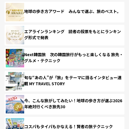
地球の歩き方アワード みんなで選ぶ、旅のベスト。
エアラインランキング 読者の投票をもとにランキン
グ形式で発表
Next韓国旅 次の韓国旅行がもっと楽しくなる 旅先・
グルメ・テクニック
旬な“あの人”が「旅」をテーマに語るインタビュー連
載 MY TRAVEL STORY
今、こんな旅がしてみたい！地球の歩き方が選ぶ2026
年絶対行くべき旅先30
コスパもタイパもかなえる！賢者の旅テクニック