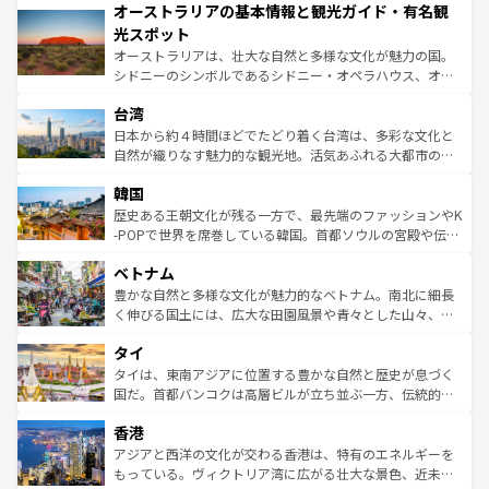
オーストラリアの基本情報と観光ガイド・有名観
部のニューオーリンズでは、音楽と美食が融合した独特の
ワイ島は見逃せない。また、定番の観光地といえばオアフ
文化が魅力。旅行者はアメリカの各地域で異なる魅力を楽
島だが、静かな自然を求めるならマウイ島やカウアイ島が
光スポット
しみながら、その多様性と豊かな歴史を感じることができ
おすすめ。エメラルドグリーンに輝く海をはじめ、豊かな
オーストラリアは、壮大な自然と多様な文化が魅力の国。
るだろう。車でのロードトリップや列車の旅も、アメリカ
文化や歴史が息づいている。「アロハスピリット」と呼ば
シドニーのシンボルであるシドニー・オペラハウス、オー
ならではの贅沢な旅のスタイルだ。 なお、新着のアメリカ
れるおもてなしの心で訪れる人々を迎えてくれるハワイの
ストラリア東海岸北部に広がる大サンゴ礁地帯グレートバ
情報は
コンテンツ一覧
を参照してほしい。
人々、おいしいローカルフードやハワイアンミュージッ
台湾
リアリーフや大陸中央部にそびえるウルル（エアーズロッ
ク、伝統的なフラダンスなど、すべてがハワイの魅力を彩
ク）、タスマニアの美しい原生林やケアンズの熱帯雨林な
日本から約４時間ほどでたどり着く台湾は、多彩な文化と
っている。訪れるたびに新しい発見と感動が待っているハ
ど、見どころがたくさん。また、カフェやワイン、オージ
自然が織りなす魅力的な観光地。活気あふれる大都市の台
ワイを、存分に味わってほしい。 なお、新着のハワイ情報
ービーフなどの食文化も豊かで、美味しいものであふれて
北やノスタルジックな町並みが人気な九份（ジォウフェ
は
コンテンツ一覧
を参照してほしい。
韓国
いる。アクティビティも充実しており、サーフィンやダイ
ン）、静ひつな山岳地帯である台湾東部など、都市の喧騒
ビング、ハイキングなど、アウトドア好きにはたまらな
と山間の静けさが共存しており、訪れる人に新しい発見と
歴史ある王朝文化が残る一方で、最先端のファッションやK
い。オーストラリアの多彩な魅力を存分に味わいつくそ
驚きをもたらしてくれる。また、奥深い台湾の食文化も魅
-POPで世界を席巻している韓国。首都ソウルの宮殿や伝統
う。 なお、新着のオーストラリア情報は
コンテンツ一覧
を
力で、夜市などの屋台グルメから高級料理、ヘルシーで美
家屋が並ぶエリアでは韓国の歴史と文化に浸ることがで
参照してほしい。
ベトナム
容にもいいと評判のスイーツなど、バラエティ豊かな料理
き、地方に足を延ばせば四季折々の自然美を楽しむことが
が味わえる。 なお、新着の台湾情報は
コンテンツ一覧
を参
できる。そして、キムチや焼肉、絶品のストリートフード
豊かな自然と多様な文化が魅力的なベトナム。南北に細長
照してほしい。
まで、さまざまな韓国料理が待っている。夜には、韓国な
く伸びる国土には、広大な田園風景や青々とした山々、世
らではのナイトライフも堪能できる。あたたかいホスピタ
界遺産に登録された壮大な自然景観が点在し、都市部では
タイ
リティに包まれながら、韓国の多彩な魅力を心ゆくまで味
急速な発展と共に伝統が息づく。ハノイの古い町並みやホ
わってみてほしい。 なお、新着の韓国情報は
コンテンツ一
ーチミン市のフランス統治時代の建物も、独特の雰囲気を
タイは、東南アジアに位置する豊かな自然と歴史が息づく
覧
を参照してほしい。
醸し出している。また、バラエティの豊かさとおいしさで
国だ。首都バンコクは高層ビルが立ち並ぶ一方、伝統的な
世界中の食通を魅了してやまないベトナム料理も魅力のひ
寺院や市場がいたるところに点在し、古きよき文化と現代
香港
とつ。フォーやバインミー、ベトナムコーヒーなどは、ぜ
の活気が交差している。北部ではチェンマイなどの山岳地
ひ現地で味わいたい。どの地域を訪れてもあたたかい人々
帯で自然と触れ合い、南部ではプーケットやクラビの美し
アジアと西洋の文化が交わる香港は、特有のエネルギーを
が旅行者を迎えてくれるので、きっと忘れられない旅にな
いビーチでリゾート気分を楽しむことができる。タイ料理
もっている。ヴィクトリア湾に広がる壮大な景色、近未来