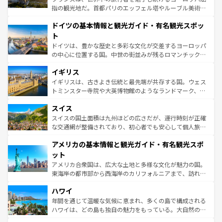
アートに溢れた街角から、地方では古代ローマ遺跡や中世
指の観光地だ。首都パリのエッフェル塔やルーブル美術館
の城塞都市、穏やかなビーチリゾートまで多彩な表情を見
といった象徴的なスポットから、田舎町の古風な美しさま
せる。地方によって風土や気候が異なるスペインはその個
ドイツの基本情報と観光ガイド・有名観光スポッ
で、幅広い魅力が詰まっている。華麗な宮殿、歴史的な大
性で訪れる人を魅了する。 なお、新着のスペイン情報は
コ
聖堂、美しいビーチ、そして豊かな自然が、訪れる者を心
ト
ンテンツ一覧
を参照してほしい。
から魅了する。また、フランスは美食の国としても知ら
ドイツは、豊かな歴史と多彩な文化が交差するヨーロッパ
れ、フランス料理はユネスコ無形文化遺産にも登録されて
の中心に位置する国。中世の街並みが残るロマンチック街
いる。シャンパンの発祥地であるランス、プロヴァンスの
道から、未来を先取りするようなモダンな都市まで多様な
香り高いラベンダー畑など、多彩な楽しみ方が可能だ。さ
イギリス
顔を持つこの国は、どこを歩いても飽きることがない。ベ
らに、パリ以外の地域にも魅力が溢れており、どの街角に
ルリンの文化的活気、バイエルン州のアルプスの絶景、そ
イギリスは、古きよき伝統と最先端が共存する国。ウェス
も豊かな歴史と文化が息づいている。パリ以外の個性あふ
してライン川沿いのワイン畑といった風景は必見。ビール
トミンスター寺院や大英博物館のようなランドマーク、歴
れる地方に足を運ぶとそれぞれで全く異なる文化を体験で
とソーセージを味わいながら地元の人と過ごす楽しい時間
史ある大学都市、美しい丘陵地帯や牧歌的な風景など、エ
きるだろう。 なお、新着のフランス情報は
コンテンツ一覧
スイス
は、お酒好きな人にはぜひ体験してほしい。 なお、新着の
リアごとに異なる魅力がある。また、優雅なアフタヌーン
を参照してほしい。
ドイツ情報は
コンテンツ一覧
を参照してほしい。
ティー、ビール好きにはたまらない英国パブ、サッカー観
スイスの国土面積は九州ほどの広さだが、運行時刻が正確
戦など、本場だからこそできる体験も豊富。イギリスを旅
な交通網が整備されており、初心者でも安心して個人旅行
して楽しみつくそう。 なお、新着のイギリス情報は
コンテ
を楽しめる。日本同様に時刻表どおりの旅が可能だ。中世
アメリカの基本情報と観光ガイド・有名観光スポ
ンツ一覧
を参照してほしい。
の建物がそのまま残る町や、スイスならではのユニークな
博物館もあり、アルプス観光だけでなく町歩きも満喫する
ット
ことができる。国民の所得が高いため物価も高いが、旅行
アメリカ合衆国は、広大な土地と多様な文化が魅力の国。
者向けの交通パス提供のサービスもあり、うまく活用すれ
東海岸の都市部から西海岸のカリフォルニアまで、訪れる
ば市内交通費無料で観光を楽しむこともできる。 なお、新
場所ごとに異なる風景と体験が待っている。ニューヨーク
着のスイス情報は
コンテンツ一覧
を参照してほしい。
ハワイ
のような巨大都市は、観光、ショッピング、エンターテイ
ンメントが詰まった刺激的なスポットだ。一方、アメリカ
年間を通じて温暖な気候に恵まれ、多くの島で構成される
西部には大自然が広がり、グランドキャニオンやイエロー
ハワイは、どの島も独自の魅力をもっている。大自然の神
ストーン国立公園といった絶景が堪能できる。さらに、南
秘を感じたいなら、火山が生み出した壮大な景観を誇るハ