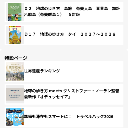
０２ 地球の歩き方 島旅 奄美大島 喜界島 加計
呂麻島（奄美群島１） ５訂版
Ｄ１７ 地球の歩き方 タイ ２０２７～２０２８
特設ページ
世界遺産ランキング
地球の歩き方 meets クリストファー・ノーラン監督
最新作『オデュッセイア』
準備も滞在もスマートに！ トラベルハック2026