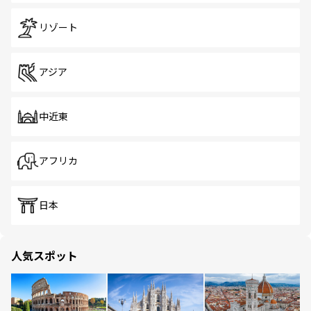
リゾート
アジア
中近東
アフリカ
日本
人気スポット