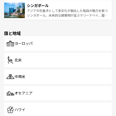
るはずだ。 なお、新着のベトナム情報は
コンテンツ一覧
を
は世界的に有名で、屋台から高級レストランまで味覚を刺
的なアートスポット、そして歴史と現代が融合した町並
参照してほしい。
シンガポール
激する。気候は一年中温暖で、どの季節にも異なる楽しみ
み、どこを訪れても感動するはず。観光スポットが密集し
が待っている。親しみやすいタイの人々、仏教を中心とし
ており、効率よく見どころを回れるのも魅力。息をのむよ
アジアの交差点として多文化が融合した独自の魅力を放つ
た文化、そして多様な観光資源が、訪れる旅人を魅了し続
うな絶景から文化的な体験まで、香港を存分に楽しみ尽く
シンガポール。未来的な建築物が並ぶマリーナベイ、歴史
ける。 なお、新着のタイ情報は
コンテンツ一覧
を参照して
そう。 なお、新着の香港情報は
コンテンツ一覧
を参照して
と伝統を感じられるエスニックタウン、多数の緑豊かな公
ほしい。
ほしい。
園や自然保護区など、自然が調和した近代的な景観と文化
の多様性あふれるカラフルな町は、どこを歩いても新しい
国と地域
発見がある。さらに、治安のよさや充実した公共交通機関
も、旅行者にとっては魅力的なポイント。グルメも豊富
で、ホーカーズは地元の風情を楽しめる外せないスポット
ヨーロッパ
だ。訪れる人を飽きさせないシンガポールで、多様な魅力
を体感しよう。 なお、新着のシンガポール情報は
コンテン
ツ一覧
を参照してほしい。
北米
中南米
オセアニア
ハワイ