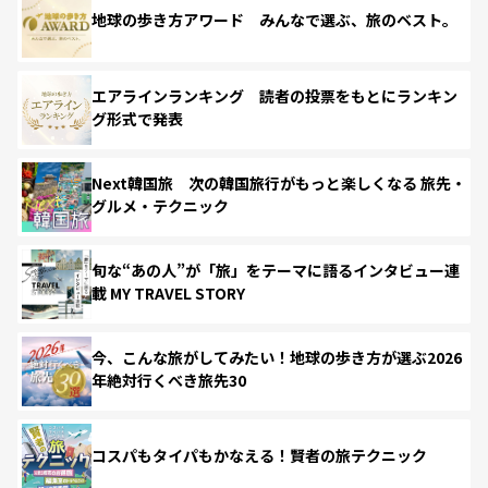
地球の歩き方アワード みんなで選ぶ、旅のベスト。
エアラインランキング 読者の投票をもとにランキン
グ形式で発表
Next韓国旅 次の韓国旅行がもっと楽しくなる 旅先・
グルメ・テクニック
旬な“あの人”が「旅」をテーマに語るインタビュー連
載 MY TRAVEL STORY
今、こんな旅がしてみたい！地球の歩き方が選ぶ2026
年絶対行くべき旅先30
コスパもタイパもかなえる！賢者の旅テクニック