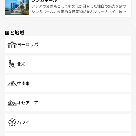
シンガポール
み、どこを訪れても感動するはず。観光スポットが密集し
が待っている。親しみやすいタイの人々、仏教を中心とし
ており、効率よく見どころを回れるのも魅力。息をのむよ
アジアの交差点として多文化が融合した独自の魅力を放つ
た文化、そして多様な観光資源が、訪れる旅人を魅了し続
うな絶景から文化的な体験まで、香港を存分に楽しみ尽く
シンガポール。未来的な建築物が並ぶマリーナベイ、歴史
ける。 なお、新着のタイ情報は
コンテンツ一覧
を参照して
そう。 なお、新着の香港情報は
コンテンツ一覧
を参照して
と伝統を感じられるエスニックタウン、多数の緑豊かな公
ほしい。
ほしい。
園や自然保護区など、自然が調和した近代的な景観と文化
の多様性あふれるカラフルな町は、どこを歩いても新しい
国と地域
発見がある。さらに、治安のよさや充実した公共交通機関
も、旅行者にとっては魅力的なポイント。グルメも豊富
で、ホーカーズは地元の風情を楽しめる外せないスポット
ヨーロッパ
だ。訪れる人を飽きさせないシンガポールで、多様な魅力
を体感しよう。 なお、新着のシンガポール情報は
コンテン
ツ一覧
を参照してほしい。
北米
中南米
オセアニア
ハワイ