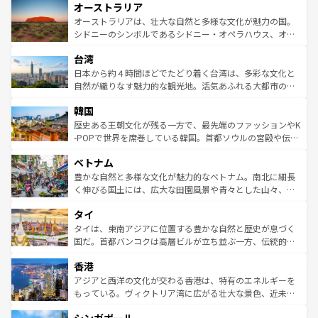
オーストラリア
部のニューオーリンズでは、音楽と美食が融合した独特の
ワイ島は見逃せない。また、定番の観光地といえばオアフ
文化が魅力。旅行者はアメリカの各地域で異なる魅力を楽
島だが、静かな自然を求めるならマウイ島やカウアイ島が
オーストラリアは、壮大な自然と多様な文化が魅力の国。
しみながら、その多様性と豊かな歴史を感じることができ
おすすめ。エメラルドグリーンに輝く海をはじめ、豊かな
シドニーのシンボルであるシドニー・オペラハウス、オー
るだろう。車でのロードトリップや列車の旅も、アメリカ
文化や歴史が息づいている。「アロハスピリット」と呼ば
ストラリア東海岸北部に広がる大サンゴ礁地帯グレートバ
ならではの贅沢な旅のスタイルだ。 なお、新着のアメリカ
台湾
れるおもてなしの心で訪れる人々を迎えてくれるハワイの
リアリーフや大陸中央部にそびえるウルル（エアーズロッ
情報は
コンテンツ一覧
を参照してほしい。
人々、おいしいローカルフードやハワイアンミュージッ
ク）、タスマニアの美しい原生林やケアンズの熱帯雨林な
日本から約４時間ほどでたどり着く台湾は、多彩な文化と
ク、伝統的なフラダンスなど、すべてがハワイの魅力を彩
ど、見どころがたくさん。また、カフェやワイン、オージ
自然が織りなす魅力的な観光地。活気あふれる大都市の台
っている。訪れるたびに新しい発見と感動が待っているハ
ービーフなどの食文化も豊かで、美味しいものであふれて
北やノスタルジックな町並みが人気な九份（ジォウフェ
ワイを、存分に味わってほしい。 なお、新着のハワイ情報
韓国
いる。アクティビティも充実しており、サーフィンやダイ
ン）、静ひつな山岳地帯である台湾東部など、都市の喧騒
は
コンテンツ一覧
を参照してほしい。
ビング、ハイキングなど、アウトドア好きにはたまらな
と山間の静けさが共存しており、訪れる人に新しい発見と
歴史ある王朝文化が残る一方で、最先端のファッションやK
い。オーストラリアの多彩な魅力を存分に味わいつくそ
驚きをもたらしてくれる。また、奥深い台湾の食文化も魅
-POPで世界を席巻している韓国。首都ソウルの宮殿や伝統
う。 なお、新着のオーストラリア情報は
コンテンツ一覧
を
力で、夜市などの屋台グルメから高級料理、ヘルシーで美
家屋が並ぶエリアでは韓国の歴史と文化に浸ることがで
参照してほしい。
ベトナム
容にもいいと評判のスイーツなど、バラエティ豊かな料理
き、地方に足を延ばせば四季折々の自然美を楽しむことが
が味わえる。 なお、新着の台湾情報は
コンテンツ一覧
を参
できる。そして、キムチや焼肉、絶品のストリートフード
豊かな自然と多様な文化が魅力的なベトナム。南北に細長
照してほしい。
まで、さまざまな韓国料理が待っている。夜には、韓国な
く伸びる国土には、広大な田園風景や青々とした山々、世
らではのナイトライフも堪能できる。あたたかいホスピタ
界遺産に登録された壮大な自然景観が点在し、都市部では
タイ
リティに包まれながら、韓国の多彩な魅力を心ゆくまで味
急速な発展と共に伝統が息づく。ハノイの古い町並みやホ
わってみてほしい。 なお、新着の韓国情報は
コンテンツ一
ーチミン市のフランス統治時代の建物も、独特の雰囲気を
タイは、東南アジアに位置する豊かな自然と歴史が息づく
覧
を参照してほしい。
醸し出している。また、バラエティの豊かさとおいしさで
国だ。首都バンコクは高層ビルが立ち並ぶ一方、伝統的な
世界中の食通を魅了してやまないベトナム料理も魅力のひ
寺院や市場がいたるところに点在し、古きよき文化と現代
香港
とつ。フォーやバインミー、ベトナムコーヒーなどは、ぜ
の活気が交差している。北部ではチェンマイなどの山岳地
ひ現地で味わいたい。どの地域を訪れてもあたたかい人々
帯で自然と触れ合い、南部ではプーケットやクラビの美し
アジアと西洋の文化が交わる香港は、特有のエネルギーを
が旅行者を迎えてくれるので、きっと忘れられない旅にな
いビーチでリゾート気分を楽しむことができる。タイ料理
もっている。ヴィクトリア湾に広がる壮大な景色、近未来
るはずだ。 なお、新着のベトナム情報は
コンテンツ一覧
を
は世界的に有名で、屋台から高級レストランまで味覚を刺
的なアートスポット、そして歴史と現代が融合した町並
参照してほしい。
激する。気候は一年中温暖で、どの季節にも異なる楽しみ