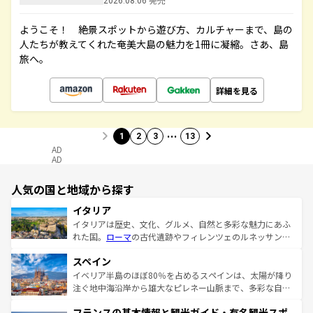
2026.08.06 発売
ようこそ！ 絶景スポットから遊び方、カルチャーまで、島の
人たちが教えてくれた奄美大島の魅力を1冊に凝縮。さあ、島
旅へ。
詳細を見る
…
1
2
3
13
AD
AD
人気の国と地域から探す
イタリア
イタリアは歴史、文化、グルメ、自然と多彩な魅力にあふ
れた国。
ローマ
の古代遺跡やフィレンツェのルネッサンス
美術、ヴェネツィアの運河など、歴史あるスポットはもち
スペイン
ろん、トスカーナの美しい田園風景やアマルフィ海岸の絶
景など、自然景観も見逃せない。観光の合間には、本場の
イベリア半島のほぼ80％を占めるスペインは、太陽が降り
ピザやパスタなど、絶品のイタリア料理を堪能することも
注ぐ地中海沿岸から雄大なピレネー山脈まで、多彩な自然
できる。朝目覚めてから夜眠るまで、すべての瞬間を楽し
と文化が詰まったヨーロッパ屈指の旅行先だ。多様な地域
フランスの基本情報と観光ガイド・有名観光スポ
ませてくれるイタリアで、忘れられない旅をしてみよう！
文化が根付くこの国では、情熱的なフラメンコ、熱気あふ