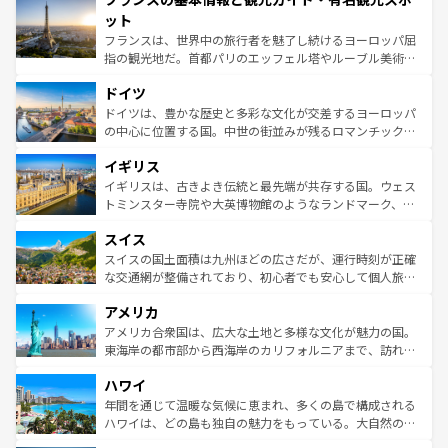
なお、新着のイタリア情報は
コンテンツ一覧
を参照してほ
れる闘牛、そして美味しいタパスが生活の一部となってい
ット
しい。
る。首都マドリードの洗練された雰囲気や、バルセロナの
フランスは、世界中の旅行者を魅了し続けるヨーロッパ屈
アートに溢れた街角から、地方では古代ローマ遺跡や中世
指の観光地だ。首都パリのエッフェル塔やルーブル美術館
の城塞都市、穏やかなビーチリゾートまで多彩な表情を見
といった象徴的なスポットから、田舎町の古風な美しさま
せる。地方によって風土や気候が異なるスペインはその個
ドイツ
で、幅広い魅力が詰まっている。華麗な宮殿、歴史的な大
性で訪れる人を魅了する。 なお、新着のスペイン情報は
コ
聖堂、美しいビーチ、そして豊かな自然が、訪れる者を心
ドイツは、豊かな歴史と多彩な文化が交差するヨーロッパ
ンテンツ一覧
を参照してほしい。
から魅了する。また、フランスは美食の国としても知ら
の中心に位置する国。中世の街並みが残るロマンチック街
れ、フランス料理はユネスコ無形文化遺産にも登録されて
道から、未来を先取りするようなモダンな都市まで多様な
イギリス
いる。シャンパンの発祥地であるランス、プロヴァンスの
顔を持つこの国は、どこを歩いても飽きることがない。ベ
香り高いラベンダー畑など、多彩な楽しみ方が可能だ。さ
ルリンの文化的活気、バイエルン州のアルプスの絶景、そ
イギリスは、古きよき伝統と最先端が共存する国。ウェス
らに、パリ以外の地域にも魅力が溢れており、どの街角に
してライン川沿いのワイン畑といった風景は必見。ビール
トミンスター寺院や大英博物館のようなランドマーク、歴
も豊かな歴史と文化が息づいている。パリ以外の個性あふ
とソーセージを味わいながら地元の人と過ごす楽しい時間
史ある大学都市、美しい丘陵地帯や牧歌的な風景など、エ
れる地方に足を運ぶとそれぞれで全く異なる文化を体験で
スイス
は、お酒好きな人にはぜひ体験してほしい。 なお、新着の
リアごとに異なる魅力がある。また、優雅なアフタヌーン
きるだろう。 なお、新着のフランス情報は
コンテンツ一覧
ドイツ情報は
コンテンツ一覧
を参照してほしい。
ティー、ビール好きにはたまらない英国パブ、サッカー観
スイスの国土面積は九州ほどの広さだが、運行時刻が正確
を参照してほしい。
戦など、本場だからこそできる体験も豊富。イギリスを旅
な交通網が整備されており、初心者でも安心して個人旅行
して楽しみつくそう。 なお、新着のイギリス情報は
コンテ
を楽しめる。日本同様に時刻表どおりの旅が可能だ。中世
アメリカ
ンツ一覧
を参照してほしい。
の建物がそのまま残る町や、スイスならではのユニークな
博物館もあり、アルプス観光だけでなく町歩きも満喫する
アメリカ合衆国は、広大な土地と多様な文化が魅力の国。
ことができる。国民の所得が高いため物価も高いが、旅行
東海岸の都市部から西海岸のカリフォルニアまで、訪れる
者向けの交通パス提供のサービスもあり、うまく活用すれ
場所ごとに異なる風景と体験が待っている。ニューヨーク
ハワイ
ば市内交通費無料で観光を楽しむこともできる。 なお、新
のような巨大都市は、観光、ショッピング、エンターテイ
着のスイス情報は
コンテンツ一覧
を参照してほしい。
ンメントが詰まった刺激的なスポットだ。一方、アメリカ
年間を通じて温暖な気候に恵まれ、多くの島で構成される
西部には大自然が広がり、グランドキャニオンやイエロー
ハワイは、どの島も独自の魅力をもっている。大自然の神
ストーン国立公園といった絶景が堪能できる。さらに、南
秘を感じたいなら、火山が生み出した壮大な景観を誇るハ