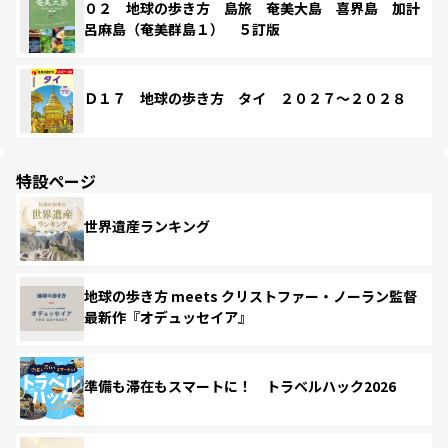
０２ 地球の歩き方 島旅 奄美大島 喜界島 加計
呂麻島（奄美群島１） ５訂版
Ｄ１７ 地球の歩き方 タイ ２０２７～２０２８
特設ページ
世界遺産ランキング
地球の歩き方 meets クリストファー・ノーラン監督
最新作『オデュッセイア』
準備も滞在もスマートに！ トラベルハック2026