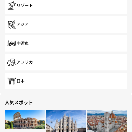
リゾート
アジア
中近東
アフリカ
日本
人気スポット