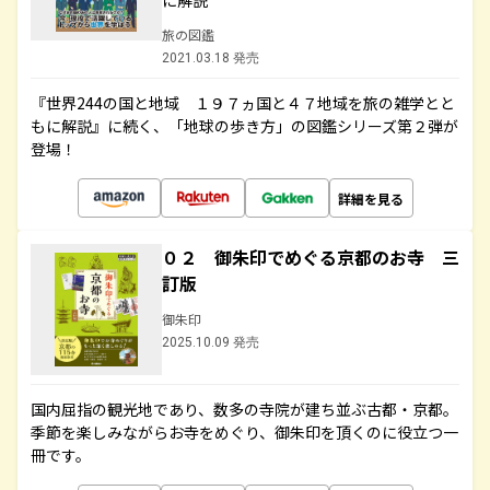
に解説
旅の図鑑
2021.03.18 発売
『世界244の国と地域 １９７ヵ国と４７地域を旅の雑学とと
もに解説』に続く、「地球の歩き方」の図鑑シリーズ第２弾が
登場！
詳細を見る
０２ 御朱印でめぐる京都のお寺 三
訂版
御朱印
2025.10.09 発売
国内屈指の観光地であり、数多の寺院が建ち並ぶ古都・京都。
季節を楽しみながらお寺をめぐり、御朱印を頂くのに役立つ一
冊です。