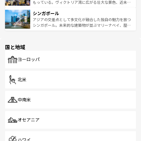
が旅行者を迎えてくれるので、きっと忘れられない旅にな
いビーチでリゾート気分を楽しむことができる。タイ料理
もっている。ヴィクトリア湾に広がる壮大な景色、近未来
るはずだ。 なお、新着のベトナム情報は
コンテンツ一覧
を
は世界的に有名で、屋台から高級レストランまで味覚を刺
的なアートスポット、そして歴史と現代が融合した町並
参照してほしい。
シンガポール
激する。気候は一年中温暖で、どの季節にも異なる楽しみ
み、どこを訪れても感動するはず。観光スポットが密集し
が待っている。親しみやすいタイの人々、仏教を中心とし
ており、効率よく見どころを回れるのも魅力。息をのむよ
アジアの交差点として多文化が融合した独自の魅力を放つ
た文化、そして多様な観光資源が、訪れる旅人を魅了し続
うな絶景から文化的な体験まで、香港を存分に楽しみ尽く
シンガポール。未来的な建築物が並ぶマリーナベイ、歴史
ける。 なお、新着のタイ情報は
コンテンツ一覧
を参照して
そう。 なお、新着の香港情報は
コンテンツ一覧
を参照して
と伝統を感じられるエスニックタウン、多数の緑豊かな公
ほしい。
ほしい。
園や自然保護区など、自然が調和した近代的な景観と文化
の多様性あふれるカラフルな町は、どこを歩いても新しい
国と地域
発見がある。さらに、治安のよさや充実した公共交通機関
も、旅行者にとっては魅力的なポイント。グルメも豊富
で、ホーカーズは地元の風情を楽しめる外せないスポット
ヨーロッパ
だ。訪れる人を飽きさせないシンガポールで、多様な魅力
を体感しよう。 なお、新着のシンガポール情報は
コンテン
ツ一覧
を参照してほしい。
北米
中南米
オセアニア
ハワイ