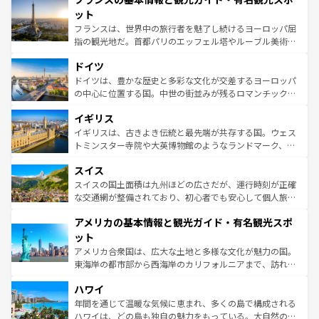
なお、新着のイタリア情報は
コンテンツ一覧
を参照してほ
れる闘牛、そして美味しいタパスが生活の一部となってい
ット
しい。
る。首都マドリードの洗練された雰囲気や、バルセロナの
フランスは、世界中の旅行者を魅了し続けるヨーロッパ屈
アートに溢れた街角から、地方では古代ローマ遺跡や中世
指の観光地だ。首都パリのエッフェル塔やルーブル美術館
の城塞都市、穏やかなビーチリゾートまで多彩な表情を見
といった象徴的なスポットから、田舎町の古風な美しさま
せる。地方によって風土や気候が異なるスペインはその個
ドイツ
で、幅広い魅力が詰まっている。華麗な宮殿、歴史的な大
性で訪れる人を魅了する。 なお、新着のスペイン情報は
コ
聖堂、美しいビーチ、そして豊かな自然が、訪れる者を心
ドイツは、豊かな歴史と多彩な文化が交差するヨーロッパ
ンテンツ一覧
を参照してほしい。
から魅了する。また、フランスは美食の国としても知ら
の中心に位置する国。中世の街並みが残るロマンチック街
れ、フランス料理はユネスコ無形文化遺産にも登録されて
道から、未来を先取りするようなモダンな都市まで多様な
イギリス
いる。シャンパンの発祥地であるランス、プロヴァンスの
顔を持つこの国は、どこを歩いても飽きることがない。ベ
香り高いラベンダー畑など、多彩な楽しみ方が可能だ。さ
ルリンの文化的活気、バイエルン州のアルプスの絶景、そ
イギリスは、古きよき伝統と最先端が共存する国。ウェス
らに、パリ以外の地域にも魅力が溢れており、どの街角に
してライン川沿いのワイン畑といった風景は必見。ビール
トミンスター寺院や大英博物館のようなランドマーク、歴
も豊かな歴史と文化が息づいている。パリ以外の個性あふ
とソーセージを味わいながら地元の人と過ごす楽しい時間
史ある大学都市、美しい丘陵地帯や牧歌的な風景など、エ
れる地方に足を運ぶとそれぞれで全く異なる文化を体験で
スイス
は、お酒好きな人にはぜひ体験してほしい。 なお、新着の
リアごとに異なる魅力がある。また、優雅なアフタヌーン
きるだろう。 なお、新着のフランス情報は
コンテンツ一覧
ドイツ情報は
コンテンツ一覧
を参照してほしい。
ティー、ビール好きにはたまらない英国パブ、サッカー観
スイスの国土面積は九州ほどの広さだが、運行時刻が正確
を参照してほしい。
戦など、本場だからこそできる体験も豊富。イギリスを旅
な交通網が整備されており、初心者でも安心して個人旅行
して楽しみつくそう。 なお、新着のイギリス情報は
コンテ
を楽しめる。日本同様に時刻表どおりの旅が可能だ。中世
アメリカの基本情報と観光ガイド・有名観光スポ
ンツ一覧
を参照してほしい。
の建物がそのまま残る町や、スイスならではのユニークな
博物館もあり、アルプス観光だけでなく町歩きも満喫する
ット
ことができる。国民の所得が高いため物価も高いが、旅行
アメリカ合衆国は、広大な土地と多様な文化が魅力の国。
者向けの交通パス提供のサービスもあり、うまく活用すれ
東海岸の都市部から西海岸のカリフォルニアまで、訪れる
ば市内交通費無料で観光を楽しむこともできる。 なお、新
場所ごとに異なる風景と体験が待っている。ニューヨーク
着のスイス情報は
コンテンツ一覧
を参照してほしい。
ハワイ
のような巨大都市は、観光、ショッピング、エンターテイ
ンメントが詰まった刺激的なスポットだ。一方、アメリカ
年間を通じて温暖な気候に恵まれ、多くの島で構成される
西部には大自然が広がり、グランドキャニオンやイエロー
ハワイは、どの島も独自の魅力をもっている。大自然の神