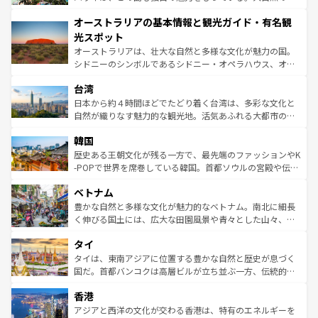
ストーン国立公園といった絶景が堪能できる。さらに、南
秘を感じたいなら、火山が生み出した壮大な景観を誇るハ
オーストラリアの基本情報と観光ガイド・有名観
部のニューオーリンズでは、音楽と美食が融合した独特の
ワイ島は見逃せない。また、定番の観光地といえばオアフ
文化が魅力。旅行者はアメリカの各地域で異なる魅力を楽
島だが、静かな自然を求めるならマウイ島やカウアイ島が
光スポット
しみながら、その多様性と豊かな歴史を感じることができ
おすすめ。エメラルドグリーンに輝く海をはじめ、豊かな
オーストラリアは、壮大な自然と多様な文化が魅力の国。
るだろう。車でのロードトリップや列車の旅も、アメリカ
文化や歴史が息づいている。「アロハスピリット」と呼ば
シドニーのシンボルであるシドニー・オペラハウス、オー
ならではの贅沢な旅のスタイルだ。 なお、新着のアメリカ
れるおもてなしの心で訪れる人々を迎えてくれるハワイの
ストラリア東海岸北部に広がる大サンゴ礁地帯グレートバ
情報は
コンテンツ一覧
を参照してほしい。
人々、おいしいローカルフードやハワイアンミュージッ
台湾
リアリーフや大陸中央部にそびえるウルル（エアーズロッ
ク、伝統的なフラダンスなど、すべてがハワイの魅力を彩
ク）、タスマニアの美しい原生林やケアンズの熱帯雨林な
日本から約４時間ほどでたどり着く台湾は、多彩な文化と
っている。訪れるたびに新しい発見と感動が待っているハ
ど、見どころがたくさん。また、カフェやワイン、オージ
自然が織りなす魅力的な観光地。活気あふれる大都市の台
ワイを、存分に味わってほしい。 なお、新着のハワイ情報
ービーフなどの食文化も豊かで、美味しいものであふれて
北やノスタルジックな町並みが人気な九份（ジォウフェ
は
コンテンツ一覧
を参照してほしい。
韓国
いる。アクティビティも充実しており、サーフィンやダイ
ン）、静ひつな山岳地帯である台湾東部など、都市の喧騒
ビング、ハイキングなど、アウトドア好きにはたまらな
と山間の静けさが共存しており、訪れる人に新しい発見と
歴史ある王朝文化が残る一方で、最先端のファッションやK
い。オーストラリアの多彩な魅力を存分に味わいつくそ
驚きをもたらしてくれる。また、奥深い台湾の食文化も魅
-POPで世界を席巻している韓国。首都ソウルの宮殿や伝統
う。 なお、新着のオーストラリア情報は
コンテンツ一覧
を
力で、夜市などの屋台グルメから高級料理、ヘルシーで美
家屋が並ぶエリアでは韓国の歴史と文化に浸ることがで
参照してほしい。
ベトナム
容にもいいと評判のスイーツなど、バラエティ豊かな料理
き、地方に足を延ばせば四季折々の自然美を楽しむことが
が味わえる。 なお、新着の台湾情報は
コンテンツ一覧
を参
できる。そして、キムチや焼肉、絶品のストリートフード
豊かな自然と多様な文化が魅力的なベトナム。南北に細長
照してほしい。
まで、さまざまな韓国料理が待っている。夜には、韓国な
く伸びる国土には、広大な田園風景や青々とした山々、世
らではのナイトライフも堪能できる。あたたかいホスピタ
界遺産に登録された壮大な自然景観が点在し、都市部では
タイ
リティに包まれながら、韓国の多彩な魅力を心ゆくまで味
急速な発展と共に伝統が息づく。ハノイの古い町並みやホ
わってみてほしい。 なお、新着の韓国情報は
コンテンツ一
ーチミン市のフランス統治時代の建物も、独特の雰囲気を
タイは、東南アジアに位置する豊かな自然と歴史が息づく
覧
を参照してほしい。
醸し出している。また、バラエティの豊かさとおいしさで
国だ。首都バンコクは高層ビルが立ち並ぶ一方、伝統的な
世界中の食通を魅了してやまないベトナム料理も魅力のひ
寺院や市場がいたるところに点在し、古きよき文化と現代
香港
とつ。フォーやバインミー、ベトナムコーヒーなどは、ぜ
の活気が交差している。北部ではチェンマイなどの山岳地
ひ現地で味わいたい。どの地域を訪れてもあたたかい人々
帯で自然と触れ合い、南部ではプーケットやクラビの美し
アジアと西洋の文化が交わる香港は、特有のエネルギーを