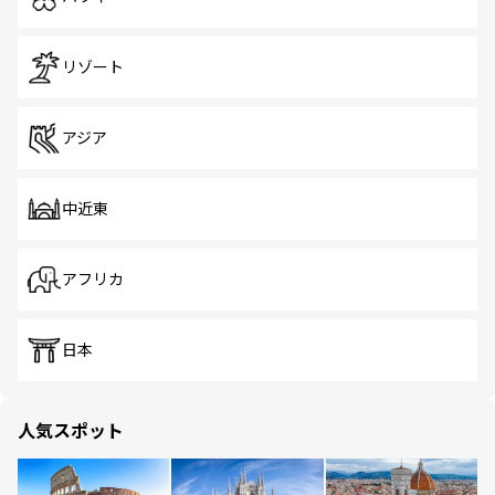
リゾート
アジア
中近東
アフリカ
日本
人気スポット