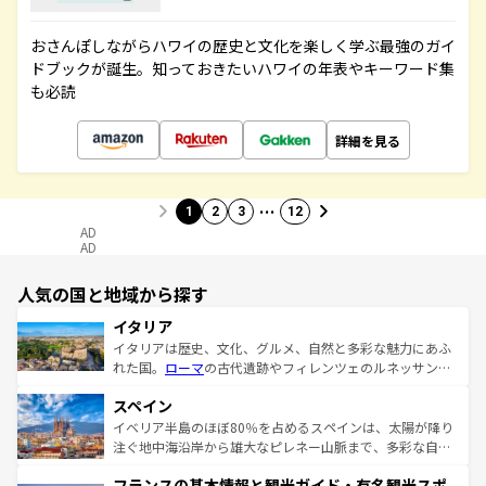
おさんぽしながらハワイの歴史と文化を楽しく学ぶ最強のガイ
ドブックが誕生。知っておきたいハワイの年表やキーワード集
も必読
詳細を見る
…
1
2
3
12
AD
AD
人気の国と地域から探す
イタリア
イタリアは歴史、文化、グルメ、自然と多彩な魅力にあふ
れた国。
ローマ
の古代遺跡やフィレンツェのルネッサンス
美術、ヴェネツィアの運河など、歴史あるスポットはもち
スペイン
ろん、トスカーナの美しい田園風景やアマルフィ海岸の絶
景など、自然景観も見逃せない。観光の合間には、本場の
イベリア半島のほぼ80％を占めるスペインは、太陽が降り
ピザやパスタなど、絶品のイタリア料理を堪能することも
注ぐ地中海沿岸から雄大なピレネー山脈まで、多彩な自然
できる。朝目覚めてから夜眠るまで、すべての瞬間を楽し
と文化が詰まったヨーロッパ屈指の旅行先だ。多様な地域
フランスの基本情報と観光ガイド・有名観光スポ
ませてくれるイタリアで、忘れられない旅をしてみよう！
文化が根付くこの国では、情熱的なフラメンコ、熱気あふ