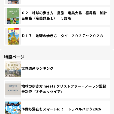
０２ 地球の歩き方 島旅 奄美大島 喜界島 加計
呂麻島（奄美群島１） ５訂版
Ｄ１７ 地球の歩き方 タイ ２０２７～２０２８
特設ページ
世界遺産ランキング
地球の歩き方 meets クリストファー・ノーラン監督
最新作『オデュッセイア』
準備も滞在もスマートに！ トラベルハック2026