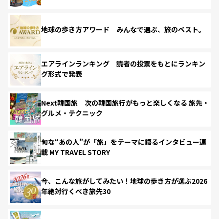
地球の歩き方アワード みんなで選ぶ、旅のベスト。
エアラインランキング 読者の投票をもとにランキン
グ形式で発表
Next韓国旅 次の韓国旅行がもっと楽しくなる 旅先・
グルメ・テクニック
旬な“あの人”が「旅」をテーマに語るインタビュー連
載 MY TRAVEL STORY
今、こんな旅がしてみたい！地球の歩き方が選ぶ2026
年絶対行くべき旅先30