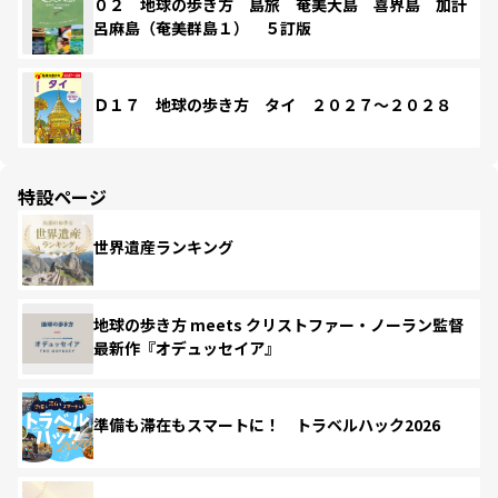
０２ 地球の歩き方 島旅 奄美大島 喜界島 加計
呂麻島（奄美群島１） ５訂版
Ｄ１７ 地球の歩き方 タイ ２０２７～２０２８
特設ページ
世界遺産ランキング
地球の歩き方 meets クリストファー・ノーラン監督
最新作『オデュッセイア』
準備も滞在もスマートに！ トラベルハック2026