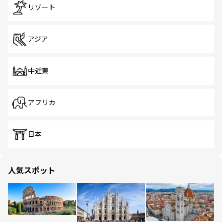
リゾート
アジア
中近東
アフリカ
日本
人気スポット