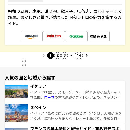
昭和の風景、家電、乗り物、駄菓子、喫茶店、カルチャーまで
網羅。懐かしさと驚きが詰まった昭和レトロの魅力を旅するガ
イド。
詳細を見る
…
1
2
3
14
AD
AD
人気の国と地域から探す
イタリア
イタリアは歴史、文化、グルメ、自然と多彩な魅力にあふ
れた国。
ローマ
の古代遺跡やフィレンツェのルネッサンス
美術、ヴェネツィアの運河など、歴史あるスポットはもち
スペイン
ろん、トスカーナの美しい田園風景やアマルフィ海岸の絶
景など、自然景観も見逃せない。観光の合間には、本場の
イベリア半島のほぼ80％を占めるスペインは、太陽が降り
ピザやパスタなど、絶品のイタリア料理を堪能することも
注ぐ地中海沿岸から雄大なピレネー山脈まで、多彩な自然
できる。朝目覚めてから夜眠るまで、すべての瞬間を楽し
と文化が詰まったヨーロッパ屈指の旅行先だ。多様な地域
フランスの基本情報と観光ガイド・有名観光スポ
ませてくれるイタリアで、忘れられない旅をしてみよう！
文化が根付くこの国では、情熱的なフラメンコ、熱気あふ