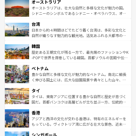
オーストラリア
部のニューオーリンズでは、音楽と美食が融合した独特の
ワイ島は見逃せない。また、定番の観光地といえばオアフ
文化が魅力。旅行者はアメリカの各地域で異なる魅力を楽
島だが、静かな自然を求めるならマウイ島やカウアイ島が
オーストラリアは、壮大な自然と多様な文化が魅力の国。
しみながら、その多様性と豊かな歴史を感じることができ
おすすめ。エメラルドグリーンに輝く海をはじめ、豊かな
シドニーのシンボルであるシドニー・オペラハウス、オー
るだろう。車でのロードトリップや列車の旅も、アメリカ
文化や歴史が息づいている。「アロハスピリット」と呼ば
ストラリア東海岸北部に広がる大サンゴ礁地帯グレートバ
ならではの贅沢な旅のスタイルだ。 なお、新着のアメリカ
台湾
れるおもてなしの心で訪れる人々を迎えてくれるハワイの
リアリーフや大陸中央部にそびえるウルル（エアーズロッ
情報は
コンテンツ一覧
を参照してほしい。
人々、おいしいローカルフードやハワイアンミュージッ
ク）、タスマニアの美しい原生林やケアンズの熱帯雨林な
日本から約４時間ほどでたどり着く台湾は、多彩な文化と
ク、伝統的なフラダンスなど、すべてがハワイの魅力を彩
ど、見どころがたくさん。また、カフェやワイン、オージ
自然が織りなす魅力的な観光地。活気あふれる大都市の台
っている。訪れるたびに新しい発見と感動が待っているハ
ービーフなどの食文化も豊かで、美味しいものであふれて
北やノスタルジックな町並みが人気な九份（ジォウフェ
ワイを、存分に味わってほしい。 なお、新着のハワイ情報
韓国
いる。アクティビティも充実しており、サーフィンやダイ
ン）、静ひつな山岳地帯である台湾東部など、都市の喧騒
は
コンテンツ一覧
を参照してほしい。
ビング、ハイキングなど、アウトドア好きにはたまらな
と山間の静けさが共存しており、訪れる人に新しい発見と
歴史ある王朝文化が残る一方で、最先端のファッションやK
い。オーストラリアの多彩な魅力を存分に味わいつくそ
驚きをもたらしてくれる。また、奥深い台湾の食文化も魅
-POPで世界を席巻している韓国。首都ソウルの宮殿や伝統
う。 なお、新着のオーストラリア情報は
コンテンツ一覧
を
力で、夜市などの屋台グルメから高級料理、ヘルシーで美
家屋が並ぶエリアでは韓国の歴史と文化に浸ることがで
参照してほしい。
ベトナム
容にもいいと評判のスイーツなど、バラエティ豊かな料理
き、地方に足を延ばせば四季折々の自然美を楽しむことが
が味わえる。 なお、新着の台湾情報は
コンテンツ一覧
を参
できる。そして、キムチや焼肉、絶品のストリートフード
豊かな自然と多様な文化が魅力的なベトナム。南北に細長
照してほしい。
まで、さまざまな韓国料理が待っている。夜には、韓国な
く伸びる国土には、広大な田園風景や青々とした山々、世
らではのナイトライフも堪能できる。あたたかいホスピタ
界遺産に登録された壮大な自然景観が点在し、都市部では
タイ
リティに包まれながら、韓国の多彩な魅力を心ゆくまで味
急速な発展と共に伝統が息づく。ハノイの古い町並みやホ
わってみてほしい。 なお、新着の韓国情報は
コンテンツ一
ーチミン市のフランス統治時代の建物も、独特の雰囲気を
タイは、東南アジアに位置する豊かな自然と歴史が息づく
覧
を参照してほしい。
醸し出している。また、バラエティの豊かさとおいしさで
国だ。首都バンコクは高層ビルが立ち並ぶ一方、伝統的な
世界中の食通を魅了してやまないベトナム料理も魅力のひ
寺院や市場がいたるところに点在し、古きよき文化と現代
香港
とつ。フォーやバインミー、ベトナムコーヒーなどは、ぜ
の活気が交差している。北部ではチェンマイなどの山岳地
ひ現地で味わいたい。どの地域を訪れてもあたたかい人々
帯で自然と触れ合い、南部ではプーケットやクラビの美し
アジアと西洋の文化が交わる香港は、特有のエネルギーを
が旅行者を迎えてくれるので、きっと忘れられない旅にな
いビーチでリゾート気分を楽しむことができる。タイ料理
もっている。ヴィクトリア湾に広がる壮大な景色、近未来
るはずだ。 なお、新着のベトナム情報は
コンテンツ一覧
を
は世界的に有名で、屋台から高級レストランまで味覚を刺
的なアートスポット、そして歴史と現代が融合した町並
参照してほしい。
シンガポール
激する。気候は一年中温暖で、どの季節にも異なる楽しみ
み、どこを訪れても感動するはず。観光スポットが密集し