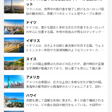
なお、新着のイタリア情報は
コンテンツ一覧
を参照してほ
れる闘牛、そして美味しいタパスが生活の一部となってい
ット
しい。
る。首都マドリードの洗練された雰囲気や、バルセロナの
フランスは、世界中の旅行者を魅了し続けるヨーロッパ屈
アートに溢れた街角から、地方では古代ローマ遺跡や中世
指の観光地だ。首都パリのエッフェル塔やルーブル美術館
の城塞都市、穏やかなビーチリゾートまで多彩な表情を見
といった象徴的なスポットから、田舎町の古風な美しさま
せる。地方によって風土や気候が異なるスペインはその個
ドイツ
で、幅広い魅力が詰まっている。華麗な宮殿、歴史的な大
性で訪れる人を魅了する。 なお、新着のスペイン情報は
コ
聖堂、美しいビーチ、そして豊かな自然が、訪れる者を心
ドイツは、豊かな歴史と多彩な文化が交差するヨーロッパ
ンテンツ一覧
を参照してほしい。
から魅了する。また、フランスは美食の国としても知ら
の中心に位置する国。中世の街並みが残るロマンチック街
れ、フランス料理はユネスコ無形文化遺産にも登録されて
道から、未来を先取りするようなモダンな都市まで多様な
イギリス
いる。シャンパンの発祥地であるランス、プロヴァンスの
顔を持つこの国は、どこを歩いても飽きることがない。ベ
香り高いラベンダー畑など、多彩な楽しみ方が可能だ。さ
ルリンの文化的活気、バイエルン州のアルプスの絶景、そ
イギリスは、古きよき伝統と最先端が共存する国。ウェス
らに、パリ以外の地域にも魅力が溢れており、どの街角に
してライン川沿いのワイン畑といった風景は必見。ビール
トミンスター寺院や大英博物館のようなランドマーク、歴
も豊かな歴史と文化が息づいている。パリ以外の個性あふ
とソーセージを味わいながら地元の人と過ごす楽しい時間
史ある大学都市、美しい丘陵地帯や牧歌的な風景など、エ
れる地方に足を運ぶとそれぞれで全く異なる文化を体験で
スイス
は、お酒好きな人にはぜひ体験してほしい。 なお、新着の
リアごとに異なる魅力がある。また、優雅なアフタヌーン
きるだろう。 なお、新着のフランス情報は
コンテンツ一覧
ドイツ情報は
コンテンツ一覧
を参照してほしい。
ティー、ビール好きにはたまらない英国パブ、サッカー観
スイスの国土面積は九州ほどの広さだが、運行時刻が正確
を参照してほしい。
戦など、本場だからこそできる体験も豊富。イギリスを旅
な交通網が整備されており、初心者でも安心して個人旅行
して楽しみつくそう。 なお、新着のイギリス情報は
コンテ
を楽しめる。日本同様に時刻表どおりの旅が可能だ。中世
アメリカ
ンツ一覧
を参照してほしい。
の建物がそのまま残る町や、スイスならではのユニークな
博物館もあり、アルプス観光だけでなく町歩きも満喫する
アメリカ合衆国は、広大な土地と多様な文化が魅力の国。
ことができる。国民の所得が高いため物価も高いが、旅行
東海岸の都市部から西海岸のカリフォルニアまで、訪れる
者向けの交通パス提供のサービスもあり、うまく活用すれ
場所ごとに異なる風景と体験が待っている。ニューヨーク
ハワイ
ば市内交通費無料で観光を楽しむこともできる。 なお、新
のような巨大都市は、観光、ショッピング、エンターテイ
着のスイス情報は
コンテンツ一覧
を参照してほしい。
ンメントが詰まった刺激的なスポットだ。一方、アメリカ
年間を通じて温暖な気候に恵まれ、多くの島で構成される
西部には大自然が広がり、グランドキャニオンやイエロー
ハワイは、どの島も独自の魅力をもっている。大自然の神
ストーン国立公園といった絶景が堪能できる。さらに、南
秘を感じたいなら、火山が生み出した壮大な景観を誇るハ