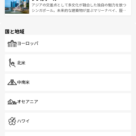
が待っている。親しみやすいタイの人々、仏教を中心とし
ており、効率よく見どころを回れるのも魅力。息をのむよ
アジアの交差点として多文化が融合した独自の魅力を放つ
た文化、そして多様な観光資源が、訪れる旅人を魅了し続
うな絶景から文化的な体験まで、香港を存分に楽しみ尽く
シンガポール。未来的な建築物が並ぶマリーナベイ、歴史
ける。 なお、新着のタイ情報は
コンテンツ一覧
を参照して
そう。 なお、新着の香港情報は
コンテンツ一覧
を参照して
と伝統を感じられるエスニックタウン、多数の緑豊かな公
ほしい。
ほしい。
園や自然保護区など、自然が調和した近代的な景観と文化
の多様性あふれるカラフルな町は、どこを歩いても新しい
国と地域
発見がある。さらに、治安のよさや充実した公共交通機関
も、旅行者にとっては魅力的なポイント。グルメも豊富
で、ホーカーズは地元の風情を楽しめる外せないスポット
ヨーロッパ
だ。訪れる人を飽きさせないシンガポールで、多様な魅力
を体感しよう。 なお、新着のシンガポール情報は
コンテン
ツ一覧
を参照してほしい。
北米
中南米
オセアニア
ハワイ