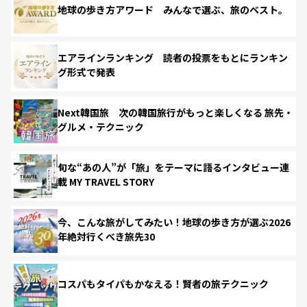
地球の歩き方アワード みんなで選ぶ、旅のベスト。
エアラインランキング 読者の投票をもとにランキン
グ形式で発表
Next韓国旅 次の韓国旅行がもっと楽しくなる 旅先・
グルメ・テクニック
旬な“あの人”が「旅」をテーマに語るインタビュー連
載 MY TRAVEL STORY
今、こんな旅がしてみたい！地球の歩き方が選ぶ2026
年絶対行くべき旅先30
コスパもタイパもかなえる！賢者の旅テクニック