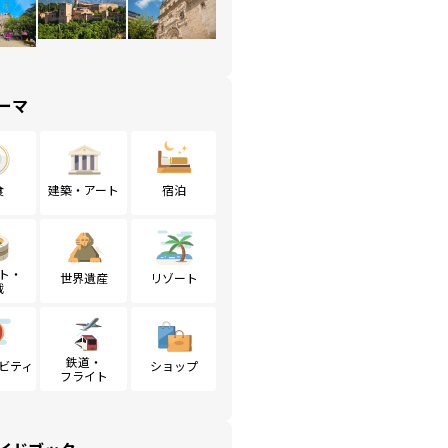
ーマ
食
建築・アート
宿泊
ト・
世界遺産
リゾート
戦
鉄道・
ビティ
ショップ
フライト