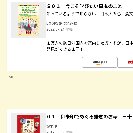
Ｓ０１ 今こそ学びたい日本のこと
知っているようで知らない 日本人の心、食
BOOKS 旅の読み物
2022.07.21 発売
１万人の訪日外国人を案内したガイドが、日
発見ができる１冊！
AD
０１ 御朱印でめぐる鎌倉のお寺 三十
御朱印
2019.08.07 発売