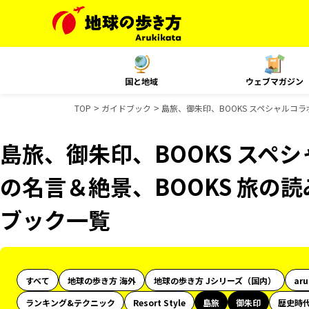
国と地域
ウェブマガジン
TOP
ガイドブック
島旅、御朱印、BOOKS スペシャルコラ
島旅、御朱印、BOOKS スペシ
の名言＆絶景、BOOKS 旅の読
ブック一覧
すべて
地球の歩き方 海外
地球の歩き方 Jシリーズ（国内）
ar
ランキング&テクニック
Resort Style
島旅
御朱印
歴史時