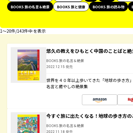
BOOKS 旅の名言＆絶景
BOOKS 旅と健康
BOOKS 旅の読み物
1〜20件/143件中 を表示
悠久の教えをひもとく中国のことばと絶
BOOKS 旅の名言＆絶景
2022.12.15 発売
世界を４０年以上歩いてきた「地球の歩き方
名言と癒やしの絶景集
今すぐ旅に出たくなる！地球の歩き方の
BOOKS 旅の名言＆絶景
2022.11.18 発売