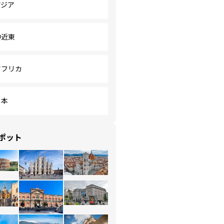
アジア
中近東
アフリカ
日本
ポット