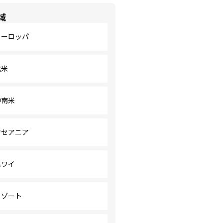
域
ヨーロッパ
北米
中南米
オセアニア
ハワイ
リゾート