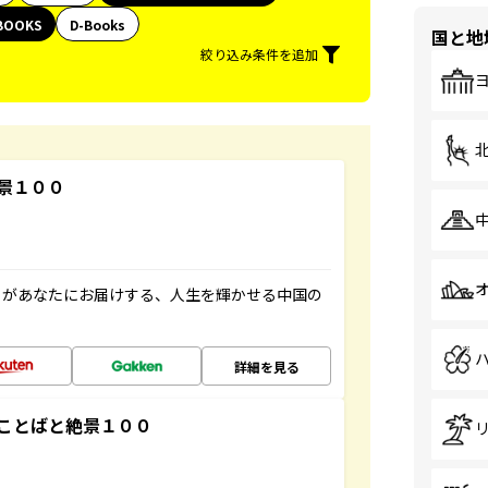
BOOKS
D-Books
国と地
絞り込み条件を追加
景１００
」があなたにお届けする、人生を輝かせる中国の
詳細を見る
ことばと絶景１００