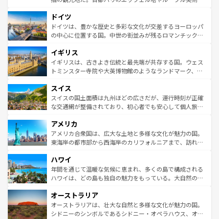
の城塞都市、穏やかなビーチリゾートまで多彩な表情を見
といった象徴的なスポットから、田舎町の古風な美しさま
せる。地方によって風土や気候が異なるスペインはその個
ドイツ
で、幅広い魅力が詰まっている。華麗な宮殿、歴史的な大
性で訪れる人を魅了する。 なお、新着のスペイン情報は
コ
聖堂、美しいビーチ、そして豊かな自然が、訪れる者を心
ドイツは、豊かな歴史と多彩な文化が交差するヨーロッパ
ンテンツ一覧
を参照してほしい。
から魅了する。また、フランスは美食の国としても知ら
の中心に位置する国。中世の街並みが残るロマンチック街
れ、フランス料理はユネスコ無形文化遺産にも登録されて
道から、未来を先取りするようなモダンな都市まで多様な
イギリス
いる。シャンパンの発祥地であるランス、プロヴァンスの
顔を持つこの国は、どこを歩いても飽きることがない。ベ
香り高いラベンダー畑など、多彩な楽しみ方が可能だ。さ
ルリンの文化的活気、バイエルン州のアルプスの絶景、そ
イギリスは、古きよき伝統と最先端が共存する国。ウェス
らに、パリ以外の地域にも魅力が溢れており、どの街角に
してライン川沿いのワイン畑といった風景は必見。ビール
トミンスター寺院や大英博物館のようなランドマーク、歴
も豊かな歴史と文化が息づいている。パリ以外の個性あふ
とソーセージを味わいながら地元の人と過ごす楽しい時間
史ある大学都市、美しい丘陵地帯や牧歌的な風景など、エ
れる地方に足を運ぶとそれぞれで全く異なる文化を体験で
スイス
は、お酒好きな人にはぜひ体験してほしい。 なお、新着の
リアごとに異なる魅力がある。また、優雅なアフタヌーン
きるだろう。 なお、新着のフランス情報は
コンテンツ一覧
ドイツ情報は
コンテンツ一覧
を参照してほしい。
ティー、ビール好きにはたまらない英国パブ、サッカー観
スイスの国土面積は九州ほどの広さだが、運行時刻が正確
を参照してほしい。
戦など、本場だからこそできる体験も豊富。イギリスを旅
な交通網が整備されており、初心者でも安心して個人旅行
して楽しみつくそう。 なお、新着のイギリス情報は
コンテ
を楽しめる。日本同様に時刻表どおりの旅が可能だ。中世
アメリカ
ンツ一覧
を参照してほしい。
の建物がそのまま残る町や、スイスならではのユニークな
博物館もあり、アルプス観光だけでなく町歩きも満喫する
アメリカ合衆国は、広大な土地と多様な文化が魅力の国。
ことができる。国民の所得が高いため物価も高いが、旅行
東海岸の都市部から西海岸のカリフォルニアまで、訪れる
者向けの交通パス提供のサービスもあり、うまく活用すれ
場所ごとに異なる風景と体験が待っている。ニューヨーク
ハワイ
ば市内交通費無料で観光を楽しむこともできる。 なお、新
のような巨大都市は、観光、ショッピング、エンターテイ
着のスイス情報は
コンテンツ一覧
を参照してほしい。
ンメントが詰まった刺激的なスポットだ。一方、アメリカ
年間を通じて温暖な気候に恵まれ、多くの島で構成される
西部には大自然が広がり、グランドキャニオンやイエロー
ハワイは、どの島も独自の魅力をもっている。大自然の神
ストーン国立公園といった絶景が堪能できる。さらに、南
秘を感じたいなら、火山が生み出した壮大な景観を誇るハ
オーストラリア
部のニューオーリンズでは、音楽と美食が融合した独特の
ワイ島は見逃せない。また、定番の観光地といえばオアフ
文化が魅力。旅行者はアメリカの各地域で異なる魅力を楽
島だが、静かな自然を求めるならマウイ島やカウアイ島が
オーストラリアは、壮大な自然と多様な文化が魅力の国。
しみながら、その多様性と豊かな歴史を感じることができ
おすすめ。エメラルドグリーンに輝く海をはじめ、豊かな
シドニーのシンボルであるシドニー・オペラハウス、オー