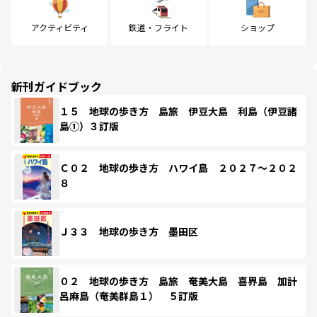
アクティビティ
鉄道・フライト
ショップ
新刊ガイドブック
１５ 地球の歩き方 島旅 伊豆大島 利島（伊豆諸
島①）３訂版
Ｃ０２ 地球の歩き方 ハワイ島 ２０２７～２０２
８
Ｊ３３ 地球の歩き方 墨田区
０２ 地球の歩き方 島旅 奄美大島 喜界島 加計
呂麻島（奄美群島１） ５訂版