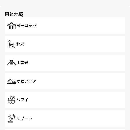
ほしい。
ほしい。
園や自然保護区など、自然が調和した近代的な景観と文化
の多様性あふれるカラフルな町は、どこを歩いても新しい
国と地域
発見がある。さらに、治安のよさや充実した公共交通機関
も、旅行者にとっては魅力的なポイント。グルメも豊富
で、ホーカーズは地元の風情を楽しめる外せないスポット
ヨーロッパ
だ。訪れる人を飽きさせないシンガポールで、多様な魅力
を体感しよう。 なお、新着のシンガポール情報は
コンテン
ツ一覧
を参照してほしい。
北米
中南米
オセアニア
ハワイ
リゾート