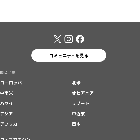
コミュニティを見る
国と地域
ヨーロッパ
北米
中南米
オセアニア
ハワイ
リゾート
アジア
中近東
アフリカ
日本
ウェブマガジン