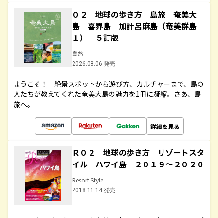
０２ 地球の歩き方 島旅 奄美大
島 喜界島 加計呂麻島（奄美群島
１） ５訂版
島旅
2026.08.06 発売
ようこそ！ 絶景スポットから遊び方、カルチャーまで、島の
人たちが教えてくれた奄美大島の魅力を1冊に凝縮。さあ、島
旅へ。
詳細を見る
Ｒ０２ 地球の歩き方 リゾートスタ
イル ハワイ島 ２０１９～２０２０
Resort Style
2018.11.14 発売