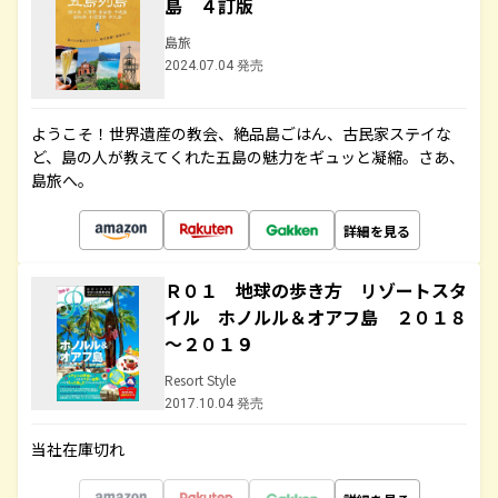
島 ４訂版
島旅
2024.07.04 発売
ようこそ！世界遺産の教会、絶品島ごはん、古民家ステイな
ど、島の人が教えてくれた五島の魅力をギュッと凝縮。さあ、
島旅へ。
詳細を見る
Ｒ０１ 地球の歩き方 リゾートスタ
イル ホノルル＆オアフ島 ２０１８
～２０１９
Resort Style
2017.10.04 発売
当社在庫切れ