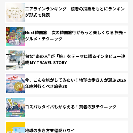
エアラインランキング 読者の投票をもとにランキン
グ形式で発表
Next韓国旅 次の韓国旅行がもっと楽しくなる 旅先・
グルメ・テクニック
旬な“あの人”が「旅」をテーマに語るインタビュー連
載 MY TRAVEL STORY
今、こんな旅がしてみたい！地球の歩き方が選ぶ2026
年絶対行くべき旅先30
コスパもタイパもかなえる！賢者の旅テクニック
地球の歩き方♥偏愛ハワイ