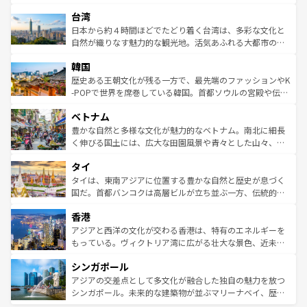
るだろう。車でのロードトリップや列車の旅も、アメリカ
文化や歴史が息づいている。「アロハスピリット」と呼ば
ストラリア東海岸北部に広がる大サンゴ礁地帯グレートバ
ならではの贅沢な旅のスタイルだ。 なお、新着のアメリカ
台湾
れるおもてなしの心で訪れる人々を迎えてくれるハワイの
リアリーフや大陸中央部にそびえるウルル（エアーズロッ
情報は
コンテンツ一覧
を参照してほしい。
人々、おいしいローカルフードやハワイアンミュージッ
ク）、タスマニアの美しい原生林やケアンズの熱帯雨林な
日本から約４時間ほどでたどり着く台湾は、多彩な文化と
ク、伝統的なフラダンスなど、すべてがハワイの魅力を彩
ど、見どころがたくさん。また、カフェやワイン、オージ
自然が織りなす魅力的な観光地。活気あふれる大都市の台
っている。訪れるたびに新しい発見と感動が待っているハ
ービーフなどの食文化も豊かで、美味しいものであふれて
北やノスタルジックな町並みが人気な九份（ジォウフェ
ワイを、存分に味わってほしい。 なお、新着のハワイ情報
韓国
いる。アクティビティも充実しており、サーフィンやダイ
ン）、静ひつな山岳地帯である台湾東部など、都市の喧騒
は
コンテンツ一覧
を参照してほしい。
ビング、ハイキングなど、アウトドア好きにはたまらな
と山間の静けさが共存しており、訪れる人に新しい発見と
歴史ある王朝文化が残る一方で、最先端のファッションやK
い。オーストラリアの多彩な魅力を存分に味わいつくそ
驚きをもたらしてくれる。また、奥深い台湾の食文化も魅
-POPで世界を席巻している韓国。首都ソウルの宮殿や伝統
う。 なお、新着のオーストラリア情報は
コンテンツ一覧
を
力で、夜市などの屋台グルメから高級料理、ヘルシーで美
家屋が並ぶエリアでは韓国の歴史と文化に浸ることがで
参照してほしい。
ベトナム
容にもいいと評判のスイーツなど、バラエティ豊かな料理
き、地方に足を延ばせば四季折々の自然美を楽しむことが
が味わえる。 なお、新着の台湾情報は
コンテンツ一覧
を参
できる。そして、キムチや焼肉、絶品のストリートフード
豊かな自然と多様な文化が魅力的なベトナム。南北に細長
照してほしい。
まで、さまざまな韓国料理が待っている。夜には、韓国な
く伸びる国土には、広大な田園風景や青々とした山々、世
らではのナイトライフも堪能できる。あたたかいホスピタ
界遺産に登録された壮大な自然景観が点在し、都市部では
タイ
リティに包まれながら、韓国の多彩な魅力を心ゆくまで味
急速な発展と共に伝統が息づく。ハノイの古い町並みやホ
わってみてほしい。 なお、新着の韓国情報は
コンテンツ一
ーチミン市のフランス統治時代の建物も、独特の雰囲気を
タイは、東南アジアに位置する豊かな自然と歴史が息づく
覧
を参照してほしい。
醸し出している。また、バラエティの豊かさとおいしさで
国だ。首都バンコクは高層ビルが立ち並ぶ一方、伝統的な
世界中の食通を魅了してやまないベトナム料理も魅力のひ
寺院や市場がいたるところに点在し、古きよき文化と現代
香港
とつ。フォーやバインミー、ベトナムコーヒーなどは、ぜ
の活気が交差している。北部ではチェンマイなどの山岳地
ひ現地で味わいたい。どの地域を訪れてもあたたかい人々
帯で自然と触れ合い、南部ではプーケットやクラビの美し
アジアと西洋の文化が交わる香港は、特有のエネルギーを
が旅行者を迎えてくれるので、きっと忘れられない旅にな
いビーチでリゾート気分を楽しむことができる。タイ料理
もっている。ヴィクトリア湾に広がる壮大な景色、近未来
るはずだ。 なお、新着のベトナム情報は
コンテンツ一覧
を
は世界的に有名で、屋台から高級レストランまで味覚を刺
的なアートスポット、そして歴史と現代が融合した町並
参照してほしい。
シンガポール
激する。気候は一年中温暖で、どの季節にも異なる楽しみ
み、どこを訪れても感動するはず。観光スポットが密集し
が待っている。親しみやすいタイの人々、仏教を中心とし
ており、効率よく見どころを回れるのも魅力。息をのむよ
アジアの交差点として多文化が融合した独自の魅力を放つ
た文化、そして多様な観光資源が、訪れる旅人を魅了し続
うな絶景から文化的な体験まで、香港を存分に楽しみ尽く
シンガポール。未来的な建築物が並ぶマリーナベイ、歴史
ける。 なお、新着のタイ情報は
コンテンツ一覧
を参照して
そう。 なお、新着の香港情報は
コンテンツ一覧
を参照して
と伝統を感じられるエスニックタウン、多数の緑豊かな公