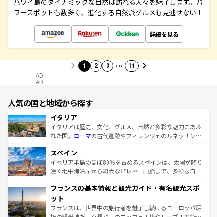
ハワイ島のダイナミックな自然は訪れる人々を魅了します。パ
ワースポットも数多く、進化する自然派グルメも見逃せない！
詳細を見る
…
1
2
3
11
AD
AD
人気の国と地域から探す
イタリア
イタリアは歴史、文化、グルメ、自然と多彩な魅力にあふ
れた国。
ローマ
の古代遺跡やフィレンツェのルネッサンス
美術、ヴェネツィアの運河など、歴史あるスポットはもち
スペイン
ろん、トスカーナの美しい田園風景やアマルフィ海岸の絶
景など、自然景観も見逃せない。観光の合間には、本場の
イベリア半島のほぼ80％を占めるスペインは、太陽が降り
ピザやパスタなど、絶品のイタリア料理を堪能することも
注ぐ地中海沿岸から雄大なピレネー山脈まで、多彩な自然
できる。朝目覚めてから夜眠るまで、すべての瞬間を楽し
と文化が詰まったヨーロッパ屈指の旅行先だ。多様な地域
フランスの基本情報と観光ガイド・有名観光スポ
ませてくれるイタリアで、忘れられない旅をしてみよう！
文化が根付くこの国では、情熱的なフラメンコ、熱気あふ
なお、新着のイタリア情報は
コンテンツ一覧
を参照してほ
れる闘牛、そして美味しいタパスが生活の一部となってい
ット
しい。
る。首都マドリードの洗練された雰囲気や、バルセロナの
フランスは、世界中の旅行者を魅了し続けるヨーロッパ屈
アートに溢れた街角から、地方では古代ローマ遺跡や中世
指の観光地だ。首都パリのエッフェル塔やルーブル美術館