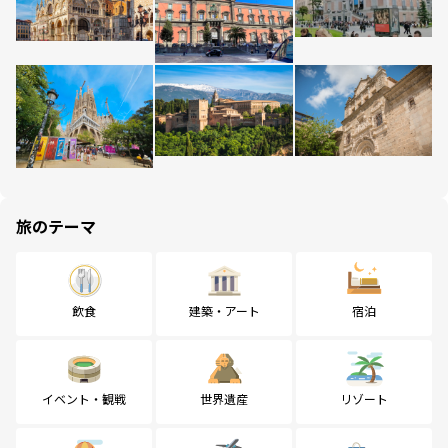
旅のテーマ
飲食
建築・アート
宿泊
イベント・観戦
世界遺産
リゾート