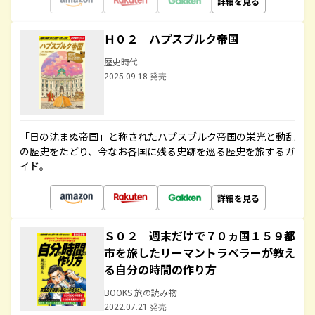
詳細を見る
Ｈ０２ ハプスブルク帝国
歴史時代
2025.09.18 発売
「日の沈まぬ帝国」と称されたハプスブルク帝国の栄光と動乱
の歴史をたどり、今なお各国に残る史跡を巡る歴史を旅するガ
イド。
詳細を見る
Ｓ０２ 週末だけで７０ヵ国１５９都
市を旅したリーマントラベラーが教え
る自分の時間の作り方
BOOKS 旅の読み物
2022.07.21 発売