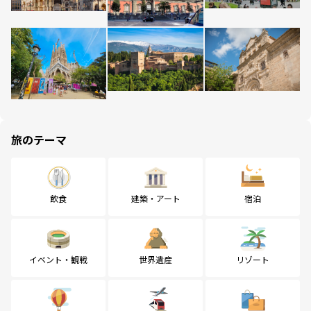
旅のテーマ
飲食
建築・アート
宿泊
イベント・観戦
世界遺産
リゾート