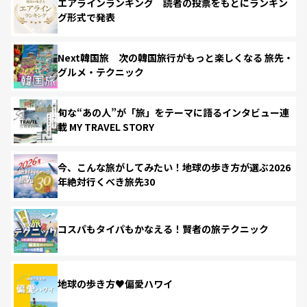
エアラインランキング 読者の投票をもとにランキン
グ形式で発表
Next韓国旅 次の韓国旅行がもっと楽しくなる 旅先・
グルメ・テクニック
旬な“あの人”が「旅」をテーマに語るインタビュー連
載 MY TRAVEL STORY
今、こんな旅がしてみたい！地球の歩き方が選ぶ2026
年絶対行くべき旅先30
コスパもタイパもかなえる！賢者の旅テクニック
地球の歩き方♥偏愛ハワイ