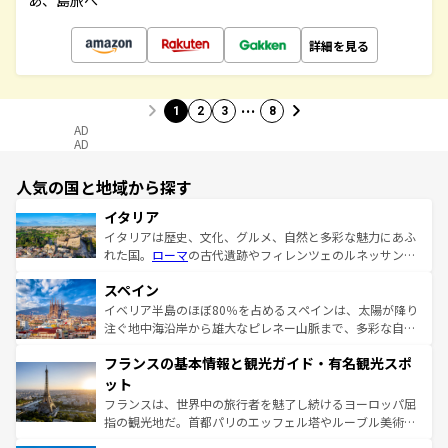
あ、島旅へ
詳細を見る
…
1
2
3
8
AD
AD
人気の国と地域から探す
イタリア
イタリアは歴史、文化、グルメ、自然と多彩な魅力にあふ
れた国。
ローマ
の古代遺跡やフィレンツェのルネッサンス
美術、ヴェネツィアの運河など、歴史あるスポットはもち
スペイン
ろん、トスカーナの美しい田園風景やアマルフィ海岸の絶
景など、自然景観も見逃せない。観光の合間には、本場の
イベリア半島のほぼ80％を占めるスペインは、太陽が降り
ピザやパスタなど、絶品のイタリア料理を堪能することも
注ぐ地中海沿岸から雄大なピレネー山脈まで、多彩な自然
できる。朝目覚めてから夜眠るまで、すべての瞬間を楽し
と文化が詰まったヨーロッパ屈指の旅行先だ。多様な地域
フランスの基本情報と観光ガイド・有名観光スポ
ませてくれるイタリアで、忘れられない旅をしてみよう！
文化が根付くこの国では、情熱的なフラメンコ、熱気あふ
なお、新着のイタリア情報は
コンテンツ一覧
を参照してほ
れる闘牛、そして美味しいタパスが生活の一部となってい
ット
しい。
る。首都マドリードの洗練された雰囲気や、バルセロナの
フランスは、世界中の旅行者を魅了し続けるヨーロッパ屈
アートに溢れた街角から、地方では古代ローマ遺跡や中世
指の観光地だ。首都パリのエッフェル塔やルーブル美術館
の城塞都市、穏やかなビーチリゾートまで多彩な表情を見
といった象徴的なスポットから、田舎町の古風な美しさま