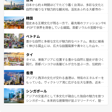
情報は
コンテンツ一覧
を参照してほしい。
人々、おいしいローカルフードやハワイアンミュージッ
ク）、タスマニアの美しい原生林やケアンズの熱帯雨林な
日本から約４時間ほどでたどり着く台湾は、多彩な文化と
ク、伝統的なフラダンスなど、すべてがハワイの魅力を彩
ど、見どころがたくさん。また、カフェやワイン、オージ
自然が織りなす魅力的な観光地。活気あふれる大都市の台
っている。訪れるたびに新しい発見と感動が待っているハ
ービーフなどの食文化も豊かで、美味しいものであふれて
北やノスタルジックな町並みが人気な九份（ジォウフェ
ワイを、存分に味わってほしい。 なお、新着のハワイ情報
韓国
いる。アクティビティも充実しており、サーフィンやダイ
ン）、静ひつな山岳地帯である台湾東部など、都市の喧騒
は
コンテンツ一覧
を参照してほしい。
ビング、ハイキングなど、アウトドア好きにはたまらな
と山間の静けさが共存しており、訪れる人に新しい発見と
歴史ある王朝文化が残る一方で、最先端のファッションやK
い。オーストラリアの多彩な魅力を存分に味わいつくそ
驚きをもたらしてくれる。また、奥深い台湾の食文化も魅
-POPで世界を席巻している韓国。首都ソウルの宮殿や伝統
う。 なお、新着のオーストラリア情報は
コンテンツ一覧
を
力で、夜市などの屋台グルメから高級料理、ヘルシーで美
家屋が並ぶエリアでは韓国の歴史と文化に浸ることがで
参照してほしい。
ベトナム
容にもいいと評判のスイーツなど、バラエティ豊かな料理
き、地方に足を延ばせば四季折々の自然美を楽しむことが
が味わえる。 なお、新着の台湾情報は
コンテンツ一覧
を参
できる。そして、キムチや焼肉、絶品のストリートフード
豊かな自然と多様な文化が魅力的なベトナム。南北に細長
照してほしい。
まで、さまざまな韓国料理が待っている。夜には、韓国な
く伸びる国土には、広大な田園風景や青々とした山々、世
らではのナイトライフも堪能できる。あたたかいホスピタ
界遺産に登録された壮大な自然景観が点在し、都市部では
タイ
リティに包まれながら、韓国の多彩な魅力を心ゆくまで味
急速な発展と共に伝統が息づく。ハノイの古い町並みやホ
わってみてほしい。 なお、新着の韓国情報は
コンテンツ一
ーチミン市のフランス統治時代の建物も、独特の雰囲気を
タイは、東南アジアに位置する豊かな自然と歴史が息づく
覧
を参照してほしい。
醸し出している。また、バラエティの豊かさとおいしさで
国だ。首都バンコクは高層ビルが立ち並ぶ一方、伝統的な
世界中の食通を魅了してやまないベトナム料理も魅力のひ
寺院や市場がいたるところに点在し、古きよき文化と現代
香港
とつ。フォーやバインミー、ベトナムコーヒーなどは、ぜ
の活気が交差している。北部ではチェンマイなどの山岳地
ひ現地で味わいたい。どの地域を訪れてもあたたかい人々
帯で自然と触れ合い、南部ではプーケットやクラビの美し
アジアと西洋の文化が交わる香港は、特有のエネルギーを
が旅行者を迎えてくれるので、きっと忘れられない旅にな
いビーチでリゾート気分を楽しむことができる。タイ料理
もっている。ヴィクトリア湾に広がる壮大な景色、近未来
るはずだ。 なお、新着のベトナム情報は
コンテンツ一覧
を
は世界的に有名で、屋台から高級レストランまで味覚を刺
的なアートスポット、そして歴史と現代が融合した町並
参照してほしい。
シンガポール
激する。気候は一年中温暖で、どの季節にも異なる楽しみ
み、どこを訪れても感動するはず。観光スポットが密集し
が待っている。親しみやすいタイの人々、仏教を中心とし
ており、効率よく見どころを回れるのも魅力。息をのむよ
アジアの交差点として多文化が融合した独自の魅力を放つ
た文化、そして多様な観光資源が、訪れる旅人を魅了し続
うな絶景から文化的な体験まで、香港を存分に楽しみ尽く
シンガポール。未来的な建築物が並ぶマリーナベイ、歴史
ける。 なお、新着のタイ情報は
コンテンツ一覧
を参照して
そう。 なお、新着の香港情報は
コンテンツ一覧
を参照して
と伝統を感じられるエスニックタウン、多数の緑豊かな公
ほしい。
ほしい。
園や自然保護区など、自然が調和した近代的な景観と文化