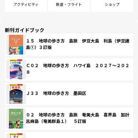
アクティビティ
鉄道・フライト
ショップ
新刊ガイドブック
１５ 地球の歩き方 島旅 伊豆大島 利島（伊豆諸
島①）３訂版
Ｃ０２ 地球の歩き方 ハワイ島 ２０２７～２０２
８
Ｊ３３ 地球の歩き方 墨田区
０２ 地球の歩き方 島旅 奄美大島 喜界島 加計
呂麻島（奄美群島１） ５訂版