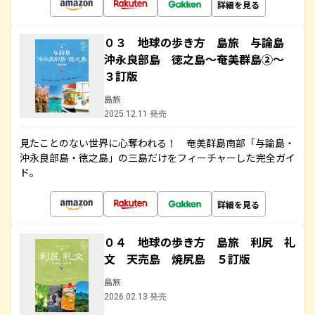
詳細を見る
０３ 地球の歩き方 島旅 与論島
沖永良部島 徳之島～奄美群島②～
３訂版
島旅
2025.12.11 発売
見たことのない世界に心奪われる！ 奄美群島南部「与論島・
沖永良部島・徳之島」の三島だけをフィーチャーした完全ガイ
ド。
詳細を見る
０４ 地球の歩き方 島旅 利尻 礼
文 天売島 焼尻島 ５訂版
島旅
2026.02.13 発売