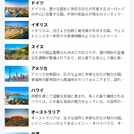
せる。地方によって風土や気候が異なるスペインはその個
ドイツ
で、幅広い魅力が詰まっている。華麗な宮殿、歴史的な大
性で訪れる人を魅了する。 なお、新着のスペイン情報は
コ
聖堂、美しいビーチ、そして豊かな自然が、訪れる者を心
ドイツは、豊かな歴史と多彩な文化が交差するヨーロッパ
ンテンツ一覧
を参照してほしい。
から魅了する。また、フランスは美食の国としても知ら
の中心に位置する国。中世の街並みが残るロマンチック街
れ、フランス料理はユネスコ無形文化遺産にも登録されて
道から、未来を先取りするようなモダンな都市まで多様な
イギリス
いる。シャンパンの発祥地であるランス、プロヴァンスの
顔を持つこの国は、どこを歩いても飽きることがない。ベ
香り高いラベンダー畑など、多彩な楽しみ方が可能だ。さ
ルリンの文化的活気、バイエルン州のアルプスの絶景、そ
イギリスは、古きよき伝統と最先端が共存する国。ウェス
らに、パリ以外の地域にも魅力が溢れており、どの街角に
してライン川沿いのワイン畑といった風景は必見。ビール
トミンスター寺院や大英博物館のようなランドマーク、歴
も豊かな歴史と文化が息づいている。パリ以外の個性あふ
とソーセージを味わいながら地元の人と過ごす楽しい時間
史ある大学都市、美しい丘陵地帯や牧歌的な風景など、エ
れる地方に足を運ぶとそれぞれで全く異なる文化を体験で
スイス
は、お酒好きな人にはぜひ体験してほしい。 なお、新着の
リアごとに異なる魅力がある。また、優雅なアフタヌーン
きるだろう。 なお、新着のフランス情報は
コンテンツ一覧
ドイツ情報は
コンテンツ一覧
を参照してほしい。
ティー、ビール好きにはたまらない英国パブ、サッカー観
スイスの国土面積は九州ほどの広さだが、運行時刻が正確
を参照してほしい。
戦など、本場だからこそできる体験も豊富。イギリスを旅
な交通網が整備されており、初心者でも安心して個人旅行
して楽しみつくそう。 なお、新着のイギリス情報は
コンテ
を楽しめる。日本同様に時刻表どおりの旅が可能だ。中世
アメリカ
ンツ一覧
を参照してほしい。
の建物がそのまま残る町や、スイスならではのユニークな
博物館もあり、アルプス観光だけでなく町歩きも満喫する
アメリカ合衆国は、広大な土地と多様な文化が魅力の国。
ことができる。国民の所得が高いため物価も高いが、旅行
東海岸の都市部から西海岸のカリフォルニアまで、訪れる
者向けの交通パス提供のサービスもあり、うまく活用すれ
場所ごとに異なる風景と体験が待っている。ニューヨーク
ハワイ
ば市内交通費無料で観光を楽しむこともできる。 なお、新
のような巨大都市は、観光、ショッピング、エンターテイ
着のスイス情報は
コンテンツ一覧
を参照してほしい。
ンメントが詰まった刺激的なスポットだ。一方、アメリカ
年間を通じて温暖な気候に恵まれ、多くの島で構成される
西部には大自然が広がり、グランドキャニオンやイエロー
ハワイは、どの島も独自の魅力をもっている。大自然の神
ストーン国立公園といった絶景が堪能できる。さらに、南
秘を感じたいなら、火山が生み出した壮大な景観を誇るハ
オーストラリア
部のニューオーリンズでは、音楽と美食が融合した独特の
ワイ島は見逃せない。また、定番の観光地といえばオアフ
文化が魅力。旅行者はアメリカの各地域で異なる魅力を楽
島だが、静かな自然を求めるならマウイ島やカウアイ島が
オーストラリアは、壮大な自然と多様な文化が魅力の国。
しみながら、その多様性と豊かな歴史を感じることができ
おすすめ。エメラルドグリーンに輝く海をはじめ、豊かな
シドニーのシンボルであるシドニー・オペラハウス、オー
るだろう。車でのロードトリップや列車の旅も、アメリカ
文化や歴史が息づいている。「アロハスピリット」と呼ば
ストラリア東海岸北部に広がる大サンゴ礁地帯グレートバ
ならではの贅沢な旅のスタイルだ。 なお、新着のアメリカ
台湾
れるおもてなしの心で訪れる人々を迎えてくれるハワイの
リアリーフや大陸中央部にそびえるウルル（エアーズロッ