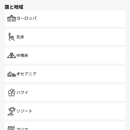
の多様性あふれるカラフルな町は、どこを歩いても新しい
国と地域
発見がある。さらに、治安のよさや充実した公共交通機関
も、旅行者にとっては魅力的なポイント。グルメも豊富
で、ホーカーズは地元の風情を楽しめる外せないスポット
ヨーロッパ
だ。訪れる人を飽きさせないシンガポールで、多様な魅力
を体感しよう。 なお、新着のシンガポール情報は
コンテン
ツ一覧
を参照してほしい。
北米
中南米
オセアニア
ハワイ
リゾート
アジア