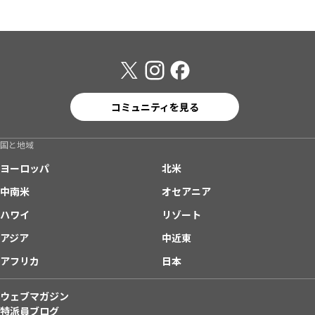
コミュニティを見る
国と地域
ヨーロッパ
北米
中南米
オセアニア
ハワイ
リゾート
アジア
中近東
アフリカ
日本
ウェブマガジン
特派員ブログ