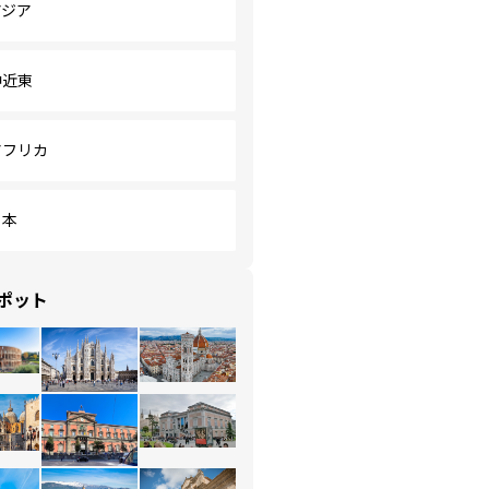
アジア
中近東
アフリカ
日本
ポット