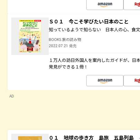
Ｓ０１ 今こそ学びたい日本のこと
知っているようで知らない 日本人の心、食
BOOKS 旅の読み物
2022.07.21 発売
１万人の訪日外国人を案内したガイドが、日
発見ができる１冊！
AD
０１ 地球の歩き方 島旅 五島列島 