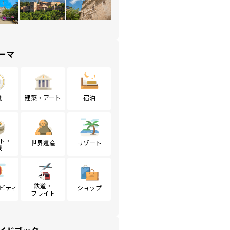
ーマ
食
建築・アート
宿泊
ト・
世界遺産
リゾート
戦
鉄道・
ビティ
ショップ
フライト