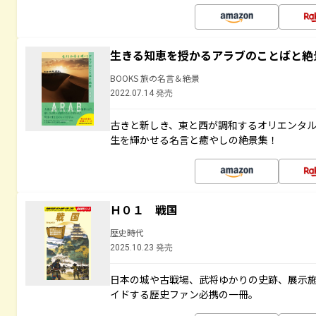
生きる知恵を授かるアラブのことばと絶
BOOKS 旅の名言＆絶景
2022.07.14 発売
古きと新しき、東と西が調和するオリエンタ
生を輝かせる名言と癒やしの絶景集！
Ｈ０１ 戦国
歴史時代
2025.10.23 発売
日本の城や古戦場、武将ゆかりの史跡、展示
イドする歴史ファン必携の一冊。