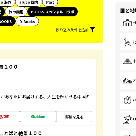
co 海外
aruco 国内
Plat
国と地
代
旅の図鑑
BOOKS スペシャルコラボ
BOOKS
D-Books
絞り込み条件を追加
景１００
」があなたにお届けする、人生を輝かせる中国の
詳細を見る
ことばと絶景１００