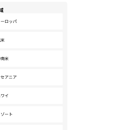
域
ヨーロッパ
北米
中南米
オセアニア
ハワイ
リゾート