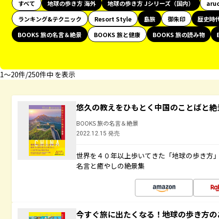
すべて
地球の歩き方 海外
地球の歩き方 Jシリーズ（国内）
aru
ランキング&テクニック
Resort Style
島旅
御朱印
歴史時
BOOKS 旅の名言＆絶景
BOOKS 旅と健康
BOOKS 旅の読み物
1〜20件/250件中 を表示
悠久の教えをひもとく中国のことばと絶
BOOKS 旅の名言＆絶景
2022.12.15 発売
世界を４０年以上歩いてきた「地球の歩き方
名言と癒やしの絶景集
今すぐ旅に出たくなる！地球の歩き方の