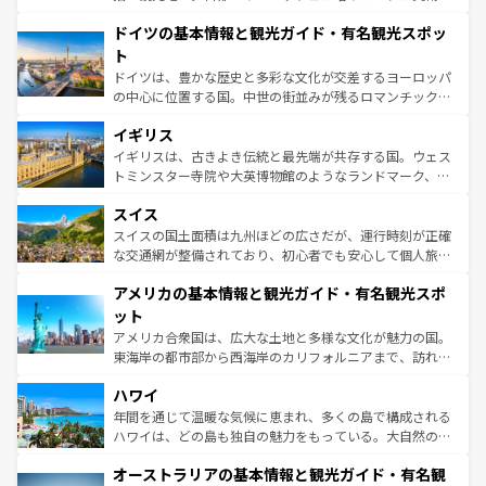
の城塞都市、穏やかなビーチリゾートまで多彩な表情を見
といった象徴的なスポットから、田舎町の古風な美しさま
せる。地方によって風土や気候が異なるスペインはその個
ドイツの基本情報と観光ガイド・有名観光スポッ
で、幅広い魅力が詰まっている。華麗な宮殿、歴史的な大
性で訪れる人を魅了する。 なお、新着のスペイン情報は
コ
聖堂、美しいビーチ、そして豊かな自然が、訪れる者を心
ト
ンテンツ一覧
を参照してほしい。
から魅了する。また、フランスは美食の国としても知ら
ドイツは、豊かな歴史と多彩な文化が交差するヨーロッパ
れ、フランス料理はユネスコ無形文化遺産にも登録されて
の中心に位置する国。中世の街並みが残るロマンチック街
いる。シャンパンの発祥地であるランス、プロヴァンスの
道から、未来を先取りするようなモダンな都市まで多様な
香り高いラベンダー畑など、多彩な楽しみ方が可能だ。さ
イギリス
顔を持つこの国は、どこを歩いても飽きることがない。ベ
らに、パリ以外の地域にも魅力が溢れており、どの街角に
ルリンの文化的活気、バイエルン州のアルプスの絶景、そ
イギリスは、古きよき伝統と最先端が共存する国。ウェス
も豊かな歴史と文化が息づいている。パリ以外の個性あふ
してライン川沿いのワイン畑といった風景は必見。ビール
トミンスター寺院や大英博物館のようなランドマーク、歴
れる地方に足を運ぶとそれぞれで全く異なる文化を体験で
とソーセージを味わいながら地元の人と過ごす楽しい時間
史ある大学都市、美しい丘陵地帯や牧歌的な風景など、エ
きるだろう。 なお、新着のフランス情報は
コンテンツ一覧
スイス
は、お酒好きな人にはぜひ体験してほしい。 なお、新着の
リアごとに異なる魅力がある。また、優雅なアフタヌーン
を参照してほしい。
ドイツ情報は
コンテンツ一覧
を参照してほしい。
ティー、ビール好きにはたまらない英国パブ、サッカー観
スイスの国土面積は九州ほどの広さだが、運行時刻が正確
戦など、本場だからこそできる体験も豊富。イギリスを旅
な交通網が整備されており、初心者でも安心して個人旅行
して楽しみつくそう。 なお、新着のイギリス情報は
コンテ
を楽しめる。日本同様に時刻表どおりの旅が可能だ。中世
アメリカの基本情報と観光ガイド・有名観光スポ
ンツ一覧
を参照してほしい。
の建物がそのまま残る町や、スイスならではのユニークな
博物館もあり、アルプス観光だけでなく町歩きも満喫する
ット
ことができる。国民の所得が高いため物価も高いが、旅行
アメリカ合衆国は、広大な土地と多様な文化が魅力の国。
者向けの交通パス提供のサービスもあり、うまく活用すれ
東海岸の都市部から西海岸のカリフォルニアまで、訪れる
ば市内交通費無料で観光を楽しむこともできる。 なお、新
場所ごとに異なる風景と体験が待っている。ニューヨーク
着のスイス情報は
コンテンツ一覧
を参照してほしい。
ハワイ
のような巨大都市は、観光、ショッピング、エンターテイ
ンメントが詰まった刺激的なスポットだ。一方、アメリカ
年間を通じて温暖な気候に恵まれ、多くの島で構成される
西部には大自然が広がり、グランドキャニオンやイエロー
ハワイは、どの島も独自の魅力をもっている。大自然の神
ストーン国立公園といった絶景が堪能できる。さらに、南
秘を感じたいなら、火山が生み出した壮大な景観を誇るハ
オーストラリアの基本情報と観光ガイド・有名観
部のニューオーリンズでは、音楽と美食が融合した独特の
ワイ島は見逃せない。また、定番の観光地といえばオアフ