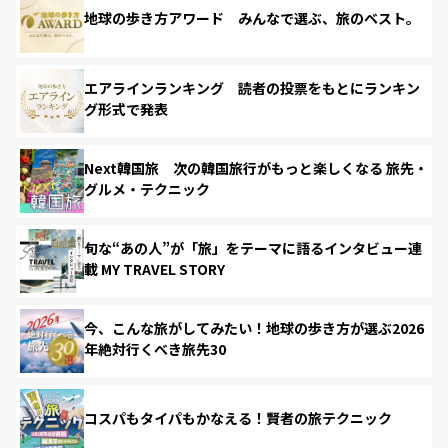
地球の歩き方アワード みんなで選ぶ、旅のベスト。
エアラインランキング 読者の投票をもとにランキン
グ形式で発表
Next韓国旅 次の韓国旅行がもっと楽しくなる 旅先・
グルメ・テクニック
旬な“あの人”が「旅」をテーマに語るインタビュー連
載 MY TRAVEL STORY
今、こんな旅がしてみたい！地球の歩き方が選ぶ2026
年絶対行くべき旅先30
コスパもタイパもかなえる！賢者の旅テクニック