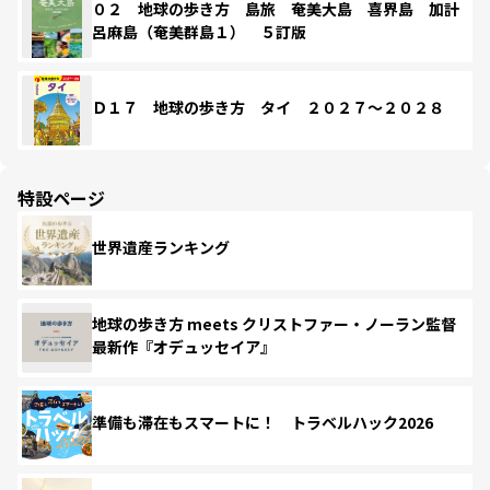
０２ 地球の歩き方 島旅 奄美大島 喜界島 加計
呂麻島（奄美群島１） ５訂版
Ｄ１７ 地球の歩き方 タイ ２０２７～２０２８
特設ページ
世界遺産ランキング
地球の歩き方 meets クリストファー・ノーラン監督
最新作『オデュッセイア』
準備も滞在もスマートに！ トラベルハック2026