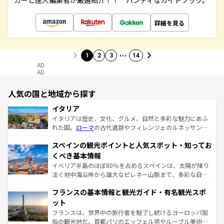
カーと達人編集者が厳選紹介！！ ハンディなガイドブック。
詳細を見る
…
1
2
3
14
AD
AD
人気の国と地域から探す
イタリア
イタリアは歴史、文化、グルメ、自然と多彩な魅力にあふ
れた国。
ローマ
の古代遺跡やフィレンツェのルネッサンス
美術、ヴェネツィアの運河など、歴史あるスポットはもち
スペインの観光ポイントと人気スポット・知ってお
ろん、トスカーナの美しい田園風景やアマルフィ海岸の絶
景など、自然景観も見逃せない。観光の合間には、本場の
くべき基本情報
ピザやパスタなど、絶品のイタリア料理を堪能することも
イベリア半島のほぼ80％を占めるスペインは、太陽が降り
できる。朝目覚めてから夜眠るまで、すべての瞬間を楽し
注ぐ地中海沿岸から雄大なピレネー山脈まで、多彩な自然
ませてくれるイタリアで、忘れられない旅をしてみよう！
と文化が詰まったヨーロッパ屈指の旅行先だ。多様な地域
なお、新着のイタリア情報は
コンテンツ一覧
を参照してほ
フランスの基本情報と観光ガイド・有名観光スポ
文化が根付くこの国では、情熱的なフラメンコ、熱気あふ
しい。
れる闘牛、そして美味しいタパスが生活の一部となってい
ット
る。首都マドリードの洗練された雰囲気や、バルセロナの
フランスは、世界中の旅行者を魅了し続けるヨーロッパ屈
アートに溢れた街角から、地方では古代ローマ遺跡や中世
指の観光地だ。首都パリのエッフェル塔やルーブル美術館