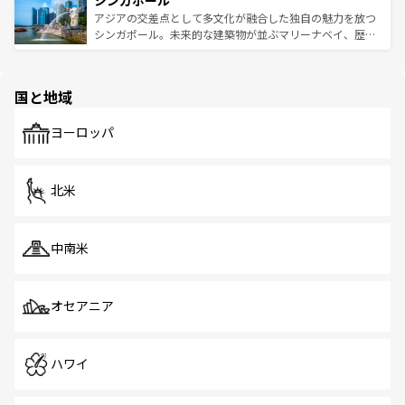
シンガポール
み、どこを訪れても感動するはず。観光スポットが密集し
が待っている。親しみやすいタイの人々、仏教を中心とし
ており、効率よく見どころを回れるのも魅力。息をのむよ
アジアの交差点として多文化が融合した独自の魅力を放つ
た文化、そして多様な観光資源が、訪れる旅人を魅了し続
うな絶景から文化的な体験まで、香港を存分に楽しみ尽く
シンガポール。未来的な建築物が並ぶマリーナベイ、歴史
ける。 なお、新着のタイ情報は
コンテンツ一覧
を参照して
そう。 なお、新着の香港情報は
コンテンツ一覧
を参照して
と伝統を感じられるエスニックタウン、多数の緑豊かな公
ほしい。
ほしい。
園や自然保護区など、自然が調和した近代的な景観と文化
の多様性あふれるカラフルな町は、どこを歩いても新しい
国と地域
発見がある。さらに、治安のよさや充実した公共交通機関
も、旅行者にとっては魅力的なポイント。グルメも豊富
で、ホーカーズは地元の風情を楽しめる外せないスポット
ヨーロッパ
だ。訪れる人を飽きさせないシンガポールで、多様な魅力
を体感しよう。 なお、新着のシンガポール情報は
コンテン
ツ一覧
を参照してほしい。
北米
中南米
オセアニア
ハワイ