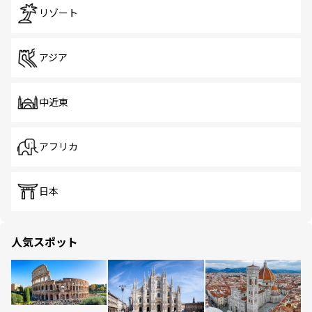
リゾート
アジア
中近東
アフリカ
日本
人気スポット