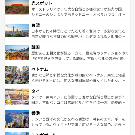
文化が魅力。旅行者はアメリカの各地域で異なる魅力を楽
島だが、静かな自然を求めるならマウイ島やカウアイ島が
光スポット
しみながら、その多様性と豊かな歴史を感じることができ
おすすめ。エメラルドグリーンに輝く海をはじめ、豊かな
オーストラリアは、壮大な自然と多様な文化が魅力の国。
るだろう。車でのロードトリップや列車の旅も、アメリカ
文化や歴史が息づいている。「アロハスピリット」と呼ば
シドニーのシンボルであるシドニー・オペラハウス、オー
ならではの贅沢な旅のスタイルだ。 なお、新着のアメリカ
れるおもてなしの心で訪れる人々を迎えてくれるハワイの
ストラリア東海岸北部に広がる大サンゴ礁地帯グレートバ
情報は
コンテンツ一覧
を参照してほしい。
人々、おいしいローカルフードやハワイアンミュージッ
台湾
リアリーフや大陸中央部にそびえるウルル（エアーズロッ
ク、伝統的なフラダンスなど、すべてがハワイの魅力を彩
ク）、タスマニアの美しい原生林やケアンズの熱帯雨林な
日本から約４時間ほどでたどり着く台湾は、多彩な文化と
っている。訪れるたびに新しい発見と感動が待っているハ
ど、見どころがたくさん。また、カフェやワイン、オージ
自然が織りなす魅力的な観光地。活気あふれる大都市の台
ワイを、存分に味わってほしい。 なお、新着のハワイ情報
ービーフなどの食文化も豊かで、美味しいものであふれて
北やノスタルジックな町並みが人気な九份（ジォウフェ
は
コンテンツ一覧
を参照してほしい。
韓国
いる。アクティビティも充実しており、サーフィンやダイ
ン）、静ひつな山岳地帯である台湾東部など、都市の喧騒
ビング、ハイキングなど、アウトドア好きにはたまらな
と山間の静けさが共存しており、訪れる人に新しい発見と
歴史ある王朝文化が残る一方で、最先端のファッションやK
い。オーストラリアの多彩な魅力を存分に味わいつくそ
驚きをもたらしてくれる。また、奥深い台湾の食文化も魅
-POPで世界を席巻している韓国。首都ソウルの宮殿や伝統
う。 なお、新着のオーストラリア情報は
コンテンツ一覧
を
力で、夜市などの屋台グルメから高級料理、ヘルシーで美
家屋が並ぶエリアでは韓国の歴史と文化に浸ることがで
参照してほしい。
ベトナム
容にもいいと評判のスイーツなど、バラエティ豊かな料理
き、地方に足を延ばせば四季折々の自然美を楽しむことが
が味わえる。 なお、新着の台湾情報は
コンテンツ一覧
を参
できる。そして、キムチや焼肉、絶品のストリートフード
豊かな自然と多様な文化が魅力的なベトナム。南北に細長
照してほしい。
まで、さまざまな韓国料理が待っている。夜には、韓国な
く伸びる国土には、広大な田園風景や青々とした山々、世
らではのナイトライフも堪能できる。あたたかいホスピタ
界遺産に登録された壮大な自然景観が点在し、都市部では
タイ
リティに包まれながら、韓国の多彩な魅力を心ゆくまで味
急速な発展と共に伝統が息づく。ハノイの古い町並みやホ
わってみてほしい。 なお、新着の韓国情報は
コンテンツ一
ーチミン市のフランス統治時代の建物も、独特の雰囲気を
タイは、東南アジアに位置する豊かな自然と歴史が息づく
覧
を参照してほしい。
醸し出している。また、バラエティの豊かさとおいしさで
国だ。首都バンコクは高層ビルが立ち並ぶ一方、伝統的な
世界中の食通を魅了してやまないベトナム料理も魅力のひ
寺院や市場がいたるところに点在し、古きよき文化と現代
香港
とつ。フォーやバインミー、ベトナムコーヒーなどは、ぜ
の活気が交差している。北部ではチェンマイなどの山岳地
ひ現地で味わいたい。どの地域を訪れてもあたたかい人々
帯で自然と触れ合い、南部ではプーケットやクラビの美し
アジアと西洋の文化が交わる香港は、特有のエネルギーを
が旅行者を迎えてくれるので、きっと忘れられない旅にな
いビーチでリゾート気分を楽しむことができる。タイ料理
もっている。ヴィクトリア湾に広がる壮大な景色、近未来
るはずだ。 なお、新着のベトナム情報は
コンテンツ一覧
を
は世界的に有名で、屋台から高級レストランまで味覚を刺
的なアートスポット、そして歴史と現代が融合した町並
参照してほしい。
激する。気候は一年中温暖で、どの季節にも異なる楽しみ