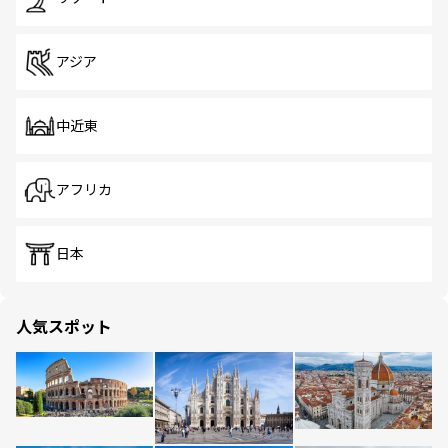
アジア
中近東
アフリカ
日本
人気スポット