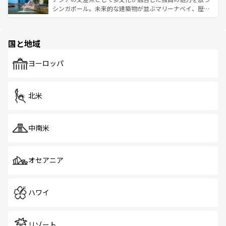
た文化、そして多様な観光資源が、訪れる旅人を魅了し続
うな絶景から文化的な体験まで、香港を存分に楽しみ尽く
シンガポール。未来的な建築物が並ぶマリーナベイ、歴史
ける。 なお、新着のタイ情報は
コンテンツ一覧
を参照して
そう。 なお、新着の香港情報は
コンテンツ一覧
を参照して
と伝統を感じられるエスニックタウン、多数の緑豊かな公
ほしい。
ほしい。
園や自然保護区など、自然が調和した近代的な景観と文化
の多様性あふれるカラフルな町は、どこを歩いても新しい
国と地域
発見がある。さらに、治安のよさや充実した公共交通機関
も、旅行者にとっては魅力的なポイント。グルメも豊富
で、ホーカーズは地元の風情を楽しめる外せないスポット
ヨーロッパ
だ。訪れる人を飽きさせないシンガポールで、多様な魅力
を体感しよう。 なお、新着のシンガポール情報は
コンテン
ツ一覧
を参照してほしい。
北米
中南米
オセアニア
ハワイ
リゾート