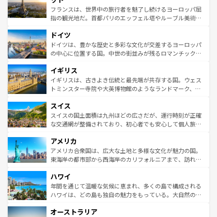
しい。
る。首都マドリードの洗練された雰囲気や、バルセロナの
フランスは、世界中の旅行者を魅了し続けるヨーロッパ屈
アートに溢れた街角から、地方では古代ローマ遺跡や中世
指の観光地だ。首都パリのエッフェル塔やルーブル美術館
の城塞都市、穏やかなビーチリゾートまで多彩な表情を見
といった象徴的なスポットから、田舎町の古風な美しさま
せる。地方によって風土や気候が異なるスペインはその個
ドイツ
で、幅広い魅力が詰まっている。華麗な宮殿、歴史的な大
性で訪れる人を魅了する。 なお、新着のスペイン情報は
コ
聖堂、美しいビーチ、そして豊かな自然が、訪れる者を心
ドイツは、豊かな歴史と多彩な文化が交差するヨーロッパ
ンテンツ一覧
を参照してほしい。
から魅了する。また、フランスは美食の国としても知ら
の中心に位置する国。中世の街並みが残るロマンチック街
れ、フランス料理はユネスコ無形文化遺産にも登録されて
道から、未来を先取りするようなモダンな都市まで多様な
イギリス
いる。シャンパンの発祥地であるランス、プロヴァンスの
顔を持つこの国は、どこを歩いても飽きることがない。ベ
香り高いラベンダー畑など、多彩な楽しみ方が可能だ。さ
ルリンの文化的活気、バイエルン州のアルプスの絶景、そ
イギリスは、古きよき伝統と最先端が共存する国。ウェス
らに、パリ以外の地域にも魅力が溢れており、どの街角に
してライン川沿いのワイン畑といった風景は必見。ビール
トミンスター寺院や大英博物館のようなランドマーク、歴
も豊かな歴史と文化が息づいている。パリ以外の個性あふ
とソーセージを味わいながら地元の人と過ごす楽しい時間
史ある大学都市、美しい丘陵地帯や牧歌的な風景など、エ
れる地方に足を運ぶとそれぞれで全く異なる文化を体験で
スイス
は、お酒好きな人にはぜひ体験してほしい。 なお、新着の
リアごとに異なる魅力がある。また、優雅なアフタヌーン
きるだろう。 なお、新着のフランス情報は
コンテンツ一覧
ドイツ情報は
コンテンツ一覧
を参照してほしい。
ティー、ビール好きにはたまらない英国パブ、サッカー観
スイスの国土面積は九州ほどの広さだが、運行時刻が正確
を参照してほしい。
戦など、本場だからこそできる体験も豊富。イギリスを旅
な交通網が整備されており、初心者でも安心して個人旅行
して楽しみつくそう。 なお、新着のイギリス情報は
コンテ
を楽しめる。日本同様に時刻表どおりの旅が可能だ。中世
アメリカ
ンツ一覧
を参照してほしい。
の建物がそのまま残る町や、スイスならではのユニークな
博物館もあり、アルプス観光だけでなく町歩きも満喫する
アメリカ合衆国は、広大な土地と多様な文化が魅力の国。
ことができる。国民の所得が高いため物価も高いが、旅行
東海岸の都市部から西海岸のカリフォルニアまで、訪れる
者向けの交通パス提供のサービスもあり、うまく活用すれ
場所ごとに異なる風景と体験が待っている。ニューヨーク
ハワイ
ば市内交通費無料で観光を楽しむこともできる。 なお、新
のような巨大都市は、観光、ショッピング、エンターテイ
着のスイス情報は
コンテンツ一覧
を参照してほしい。
ンメントが詰まった刺激的なスポットだ。一方、アメリカ
年間を通じて温暖な気候に恵まれ、多くの島で構成される
西部には大自然が広がり、グランドキャニオンやイエロー
ハワイは、どの島も独自の魅力をもっている。大自然の神
ストーン国立公園といった絶景が堪能できる。さらに、南
秘を感じたいなら、火山が生み出した壮大な景観を誇るハ
オーストラリア
部のニューオーリンズでは、音楽と美食が融合した独特の
ワイ島は見逃せない。また、定番の観光地といえばオアフ