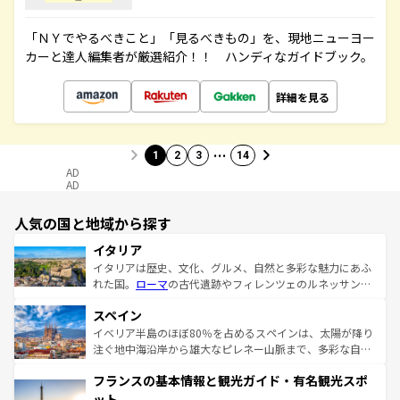
「ＮＹでやるべきこと」「見るべきもの」を、現地ニューヨー
カーと達人編集者が厳選紹介！！ ハンディなガイドブック。
詳細を見る
…
1
2
3
14
AD
AD
人気の国と地域から探す
イタリア
イタリアは歴史、文化、グルメ、自然と多彩な魅力にあふ
れた国。
ローマ
の古代遺跡やフィレンツェのルネッサンス
美術、ヴェネツィアの運河など、歴史あるスポットはもち
スペイン
ろん、トスカーナの美しい田園風景やアマルフィ海岸の絶
景など、自然景観も見逃せない。観光の合間には、本場の
イベリア半島のほぼ80％を占めるスペインは、太陽が降り
ピザやパスタなど、絶品のイタリア料理を堪能することも
注ぐ地中海沿岸から雄大なピレネー山脈まで、多彩な自然
できる。朝目覚めてから夜眠るまで、すべての瞬間を楽し
と文化が詰まったヨーロッパ屈指の旅行先だ。多様な地域
フランスの基本情報と観光ガイド・有名観光スポ
ませてくれるイタリアで、忘れられない旅をしてみよう！
文化が根付くこの国では、情熱的なフラメンコ、熱気あふ
なお、新着のイタリア情報は
コンテンツ一覧
を参照してほ
れる闘牛、そして美味しいタパスが生活の一部となってい
ット