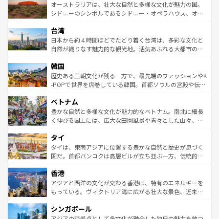
文化が魅力。旅行者はアメリカの各地域で異なる魅力を楽
島だが、静かな自然を求めるならマウイ島やカウアイ島が
オーストラリアは、壮大な自然と多様な文化が魅力の国。
しみながら、その多様性と豊かな歴史を感じることができ
おすすめ。エメラルドグリーンに輝く海をはじめ、豊かな
シドニーのシンボルであるシドニー・オペラハウス、オー
るだろう。車でのロードトリップや列車の旅も、アメリカ
文化や歴史が息づいている。「アロハスピリット」と呼ば
ストラリア東海岸北部に広がる大サンゴ礁地帯グレートバ
ならではの贅沢な旅のスタイルだ。 なお、新着のアメリカ
台湾
れるおもてなしの心で訪れる人々を迎えてくれるハワイの
リアリーフや大陸中央部にそびえるウルル（エアーズロッ
情報は
コンテンツ一覧
を参照してほしい。
人々、おいしいローカルフードやハワイアンミュージッ
ク）、タスマニアの美しい原生林やケアンズの熱帯雨林な
日本から約４時間ほどでたどり着く台湾は、多彩な文化と
ク、伝統的なフラダンスなど、すべてがハワイの魅力を彩
ど、見どころがたくさん。また、カフェやワイン、オージ
自然が織りなす魅力的な観光地。活気あふれる大都市の台
っている。訪れるたびに新しい発見と感動が待っているハ
ービーフなどの食文化も豊かで、美味しいものであふれて
北やノスタルジックな町並みが人気な九份（ジォウフェ
ワイを、存分に味わってほしい。 なお、新着のハワイ情報
韓国
いる。アクティビティも充実しており、サーフィンやダイ
ン）、静ひつな山岳地帯である台湾東部など、都市の喧騒
は
コンテンツ一覧
を参照してほしい。
ビング、ハイキングなど、アウトドア好きにはたまらな
と山間の静けさが共存しており、訪れる人に新しい発見と
歴史ある王朝文化が残る一方で、最先端のファッションやK
い。オーストラリアの多彩な魅力を存分に味わいつくそ
驚きをもたらしてくれる。また、奥深い台湾の食文化も魅
-POPで世界を席巻している韓国。首都ソウルの宮殿や伝統
う。 なお、新着のオーストラリア情報は
コンテンツ一覧
を
力で、夜市などの屋台グルメから高級料理、ヘルシーで美
家屋が並ぶエリアでは韓国の歴史と文化に浸ることがで
参照してほしい。
ベトナム
容にもいいと評判のスイーツなど、バラエティ豊かな料理
き、地方に足を延ばせば四季折々の自然美を楽しむことが
が味わえる。 なお、新着の台湾情報は
コンテンツ一覧
を参
できる。そして、キムチや焼肉、絶品のストリートフード
豊かな自然と多様な文化が魅力的なベトナム。南北に細長
照してほしい。
まで、さまざまな韓国料理が待っている。夜には、韓国な
く伸びる国土には、広大な田園風景や青々とした山々、世
らではのナイトライフも堪能できる。あたたかいホスピタ
界遺産に登録された壮大な自然景観が点在し、都市部では
タイ
リティに包まれながら、韓国の多彩な魅力を心ゆくまで味
急速な発展と共に伝統が息づく。ハノイの古い町並みやホ
わってみてほしい。 なお、新着の韓国情報は
コンテンツ一
ーチミン市のフランス統治時代の建物も、独特の雰囲気を
タイは、東南アジアに位置する豊かな自然と歴史が息づく
覧
を参照してほしい。
醸し出している。また、バラエティの豊かさとおいしさで
国だ。首都バンコクは高層ビルが立ち並ぶ一方、伝統的な
世界中の食通を魅了してやまないベトナム料理も魅力のひ
寺院や市場がいたるところに点在し、古きよき文化と現代
香港
とつ。フォーやバインミー、ベトナムコーヒーなどは、ぜ
の活気が交差している。北部ではチェンマイなどの山岳地
ひ現地で味わいたい。どの地域を訪れてもあたたかい人々
帯で自然と触れ合い、南部ではプーケットやクラビの美し
アジアと西洋の文化が交わる香港は、特有のエネルギーを
が旅行者を迎えてくれるので、きっと忘れられない旅にな
いビーチでリゾート気分を楽しむことができる。タイ料理
もっている。ヴィクトリア湾に広がる壮大な景色、近未来
るはずだ。 なお、新着のベトナム情報は
コンテンツ一覧
を
は世界的に有名で、屋台から高級レストランまで味覚を刺
的なアートスポット、そして歴史と現代が融合した町並
参照してほしい。
シンガポール
激する。気候は一年中温暖で、どの季節にも異なる楽しみ
み、どこを訪れても感動するはず。観光スポットが密集し
が待っている。親しみやすいタイの人々、仏教を中心とし
ており、効率よく見どころを回れるのも魅力。息をのむよ
アジアの交差点として多文化が融合した独自の魅力を放つ