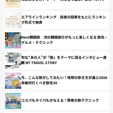
エアラインランキング 読者の投票をもとにランキン
グ形式で発表
Next韓国旅 次の韓国旅行がもっと楽しくなる 旅先・
グルメ・テクニック
旬な“あの人”が「旅」をテーマに語るインタビュー連
載 MY TRAVEL STORY
今、こんな旅がしてみたい！地球の歩き方が選ぶ2026
年絶対行くべき旅先30
コスパもタイパもかなえる！賢者の旅テクニック