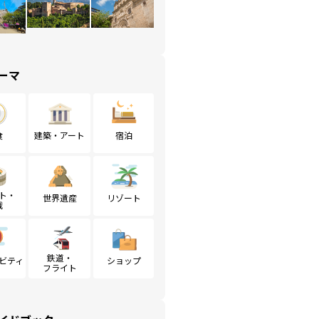
ーマ
食
建築・アート
宿泊
ト・
世界遺産
リゾート
戦
鉄道・
ビティ
ショップ
フライト