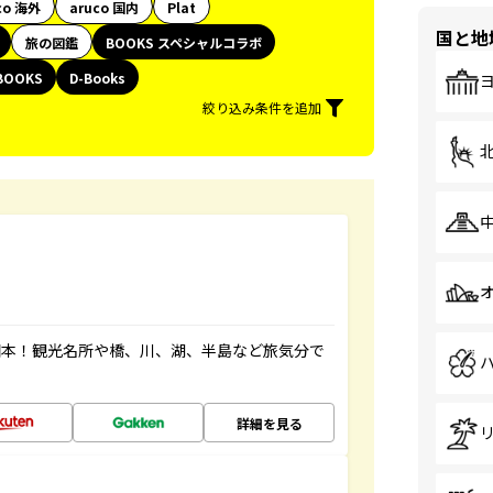
co 海外
aruco 国内
Plat
国と地
旅の図鑑
BOOKS スペシャルコラボ
BOOKS
D-Books
絞り込み条件を追加
図本！観光名所や橋、川、湖、半島など旅気分で
詳細を見る