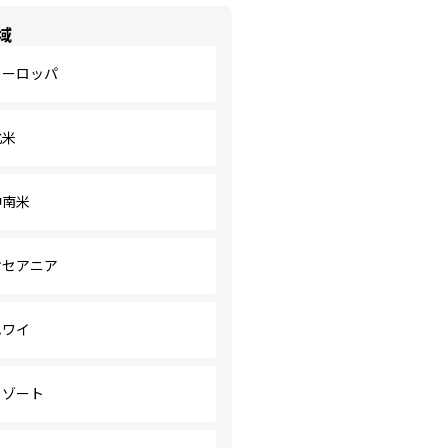
域
ヨーロッパ
北米
中南米
オセアニア
ハワイ
リゾート