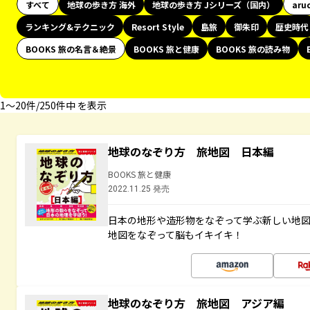
すべて
地球の歩き方 海外
地球の歩き方 Jシリーズ（国内）
aru
ランキング&テクニック
Resort Style
島旅
御朱印
歴史時代
BOOKS 旅の名言＆絶景
BOOKS 旅と健康
BOOKS 旅の読み物
1〜20件/250件中 を表示
地球のなぞり方 旅地図 日本編
BOOKS 旅と健康
2022.11.25 発売
日本の地形や造形物をなぞって学ぶ新しい地
地図をなぞって脳もイキイキ！
地球のなぞり方 旅地図 アジア編