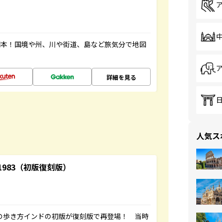
図本！国境や州、川や街道、島など旅気分で地図
詳細を見る
人気ス
-1983（初版復刻版）
球の歩き方インドの初版が復刻版で再登場！ 当時