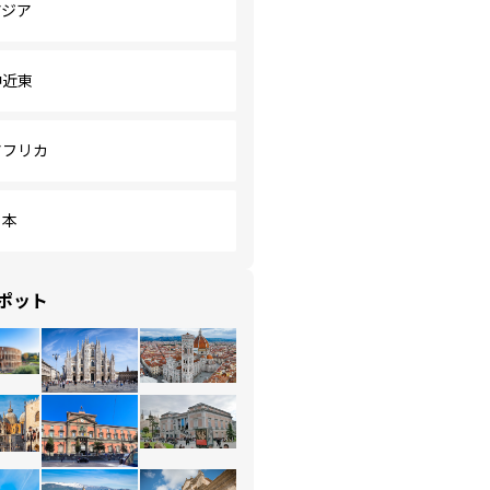
アジア
中近東
アフリカ
日本
ポット