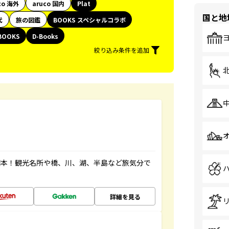
co 海外
aruco 国内
Plat
国と地
代
旅の図鑑
BOOKS スペシャルコラボ
BOOKS
D-Books
絞り込み条件を追加
図本！観光名所や橋、川、湖、半島など旅気分で
詳細を見る