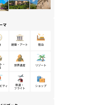
ーマ
食
建築・アート
宿泊
ト・
世界遺産
リゾート
戦
鉄道・
ビティ
ショップ
フライト