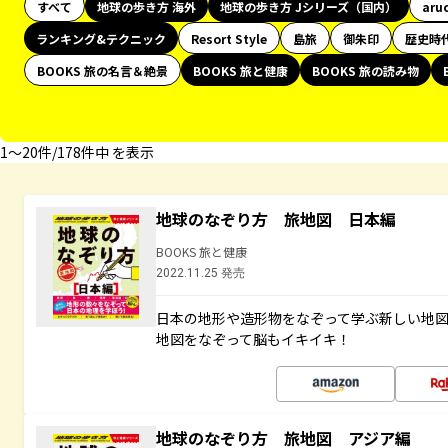
すべて
地球の歩き方 海外
地球の歩き方 Jシリーズ（国内）
aru
ランキング&テクニック
Resort Style
島旅
御朱印
歴史時
BOOKS 旅の名言＆絶景
BOOKS 旅と健康
BOOKS 旅の読み物
1〜20件/178件中 を表示
地球のなぞり方 旅地図 日本編
BOOKS 旅と健康
2022.11.25 発売
日本の地形や造形物をなぞって学ぶ新しい地
地図をなぞって脳もイキイキ！
地球のなぞり方 旅地図 アジア編