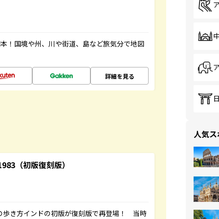
図本！国境や州、川や街道、島など旅気分で地図
詳細を見る
人気ス
-1983（初版復刻版）
球の歩き方インドの初版が復刻版で再登場！ 当時