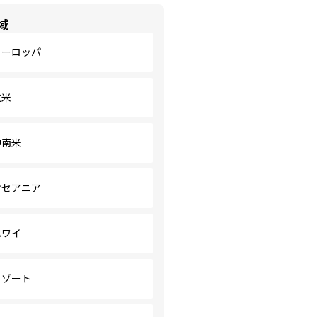
域
ヨーロッパ
北米
中南米
オセアニア
ハワイ
リゾート