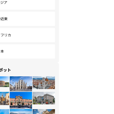
アジア
中近東
アフリカ
日本
ポット