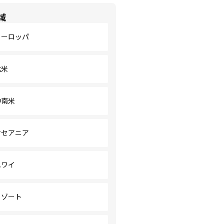
域
ヨーロッパ
北米
中南米
オセアニア
ハワイ
リゾート