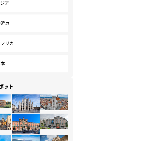
アジア
中近東
アフリカ
日本
ポット