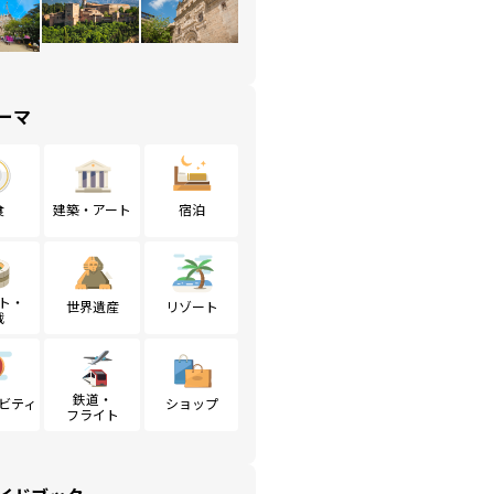
ーマ
食
建築・アート
宿泊
ト・
世界遺産
リゾート
戦
鉄道・
ビティ
ショップ
フライト