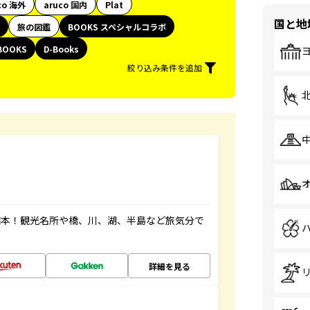
co 海外
aruco 国内
Plat
国と地
旅の図鑑
BOOKS スペシャルコラボ
BOOKS
D-Books
絞り込み条件を追加
図本！観光名所や橋、川、湖、半島など旅気分で
詳細を見る