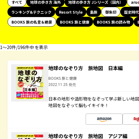
すべて
地球の歩き方 海外
地球の歩き方 Jシリーズ（国内）
aru
ランキング&テクニック
Resort Style
島旅
御朱印
歴史時代
BOOKS 旅の名言＆絶景
BOOKS 旅と健康
BOOKS 旅の読み物
1〜20件/196件中 を表示
地球のなぞり方 旅地図 日本編
BOOKS 旅と健康
2022.11.25 発売
日本の地形や造形物をなぞって学ぶ新しい地
地図をなぞって脳もイキイキ！
地球のなぞり方 旅地図 アジア編