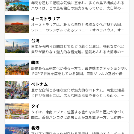
着のスイス情報は
コンテンツ一覧
を参照してほしい。
ンメントが詰まった刺激的なスポットだ。一方、アメリカ
年間を通じて温暖な気候に恵まれ、多くの島で構成される
西部には大自然が広がり、グランドキャニオンやイエロー
ハワイは、どの島も独自の魅力をもっている。大自然の神
ストーン国立公園といった絶景が堪能できる。さらに、南
秘を感じたいなら、火山が生み出した壮大な景観を誇るハ
オーストラリア
部のニューオーリンズでは、音楽と美食が融合した独特の
ワイ島は見逃せない。また、定番の観光地といえばオアフ
文化が魅力。旅行者はアメリカの各地域で異なる魅力を楽
島だが、静かな自然を求めるならマウイ島やカウアイ島が
オーストラリアは、壮大な自然と多様な文化が魅力の国。
しみながら、その多様性と豊かな歴史を感じることができ
おすすめ。エメラルドグリーンに輝く海をはじめ、豊かな
シドニーのシンボルであるシドニー・オペラハウス、オー
るだろう。車でのロードトリップや列車の旅も、アメリカ
文化や歴史が息づいている。「アロハスピリット」と呼ば
ストラリア東海岸北部に広がる大サンゴ礁地帯グレートバ
ならではの贅沢な旅のスタイルだ。 なお、新着のアメリカ
台湾
れるおもてなしの心で訪れる人々を迎えてくれるハワイの
リアリーフや大陸中央部にそびえるウルル（エアーズロッ
情報は
コンテンツ一覧
を参照してほしい。
人々、おいしいローカルフードやハワイアンミュージッ
ク）、タスマニアの美しい原生林やケアンズの熱帯雨林な
日本から約４時間ほどでたどり着く台湾は、多彩な文化と
ク、伝統的なフラダンスなど、すべてがハワイの魅力を彩
ど、見どころがたくさん。また、カフェやワイン、オージ
自然が織りなす魅力的な観光地。活気あふれる大都市の台
っている。訪れるたびに新しい発見と感動が待っているハ
ービーフなどの食文化も豊かで、美味しいものであふれて
北やノスタルジックな町並みが人気な九份（ジォウフェ
ワイを、存分に味わってほしい。 なお、新着のハワイ情報
韓国
いる。アクティビティも充実しており、サーフィンやダイ
ン）、静ひつな山岳地帯である台湾東部など、都市の喧騒
は
コンテンツ一覧
を参照してほしい。
ビング、ハイキングなど、アウトドア好きにはたまらな
と山間の静けさが共存しており、訪れる人に新しい発見と
歴史ある王朝文化が残る一方で、最先端のファッションやK
い。オーストラリアの多彩な魅力を存分に味わいつくそ
驚きをもたらしてくれる。また、奥深い台湾の食文化も魅
-POPで世界を席巻している韓国。首都ソウルの宮殿や伝統
う。 なお、新着のオーストラリア情報は
コンテンツ一覧
を
力で、夜市などの屋台グルメから高級料理、ヘルシーで美
家屋が並ぶエリアでは韓国の歴史と文化に浸ることがで
参照してほしい。
ベトナム
容にもいいと評判のスイーツなど、バラエティ豊かな料理
き、地方に足を延ばせば四季折々の自然美を楽しむことが
が味わえる。 なお、新着の台湾情報は
コンテンツ一覧
を参
できる。そして、キムチや焼肉、絶品のストリートフード
豊かな自然と多様な文化が魅力的なベトナム。南北に細長
照してほしい。
まで、さまざまな韓国料理が待っている。夜には、韓国な
く伸びる国土には、広大な田園風景や青々とした山々、世
らではのナイトライフも堪能できる。あたたかいホスピタ
界遺産に登録された壮大な自然景観が点在し、都市部では
タイ
リティに包まれながら、韓国の多彩な魅力を心ゆくまで味
急速な発展と共に伝統が息づく。ハノイの古い町並みやホ
わってみてほしい。 なお、新着の韓国情報は
コンテンツ一
ーチミン市のフランス統治時代の建物も、独特の雰囲気を
タイは、東南アジアに位置する豊かな自然と歴史が息づく
覧
を参照してほしい。
醸し出している。また、バラエティの豊かさとおいしさで
国だ。首都バンコクは高層ビルが立ち並ぶ一方、伝統的な
世界中の食通を魅了してやまないベトナム料理も魅力のひ
寺院や市場がいたるところに点在し、古きよき文化と現代
香港
とつ。フォーやバインミー、ベトナムコーヒーなどは、ぜ
の活気が交差している。北部ではチェンマイなどの山岳地
ひ現地で味わいたい。どの地域を訪れてもあたたかい人々
帯で自然と触れ合い、南部ではプーケットやクラビの美し
アジアと西洋の文化が交わる香港は、特有のエネルギーを