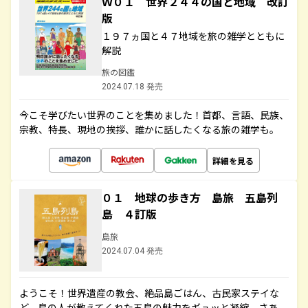
Ｗ０１ 世界２４４の国と地域 改訂
版
１９７ヵ国と４７地域を旅の雑学とともに
解説
旅の図鑑
2024.07.18 発売
今こそ学びたい世界のことを集めました！首都、言語、民族、
宗教、特長、現地の挨拶、誰かに話したくなる旅の雑学も。
詳細を見る
０１ 地球の歩き方 島旅 五島列
島 ４訂版
島旅
2024.07.04 発売
ようこそ！世界遺産の教会、絶品島ごはん、古民家ステイな
ど、島の人が教えてくれた五島の魅力をギュッと凝縮。さあ、