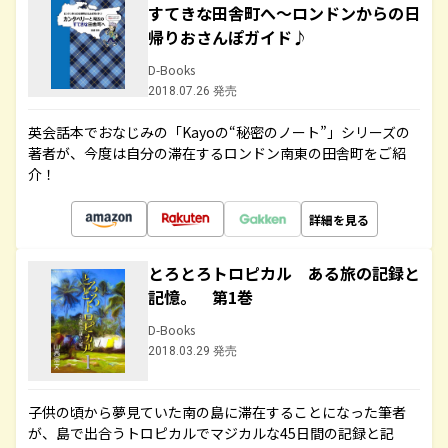
すてきな田舎町へ～ロンドンからの日
帰りおさんぽガイド♪
D-Books
2018.07.26 発売
英会話本でおなじみの「Kayoの“秘密のノート”」シリーズの
著者が、今度は自分の滞在するロンドン南東の田舎町をご紹
介！
詳細を見る
とろとろトロピカル ある旅の記録と
記憶。 第1巻
D-Books
2018.03.29 発売
子供の頃から夢見ていた南の島に滞在することになった筆者
が、島で出合うトロピカルでマジカルな45日間の記録と記