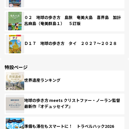
０２ 地球の歩き方 島旅 奄美大島 喜界島 加計
呂麻島（奄美群島１） ５訂版
Ｄ１７ 地球の歩き方 タイ ２０２７～２０２８
特設ページ
世界遺産ランキング
地球の歩き方 meets クリストファー・ノーラン監督
最新作『オデュッセイア』
準備も滞在もスマートに！ トラベルハック2026