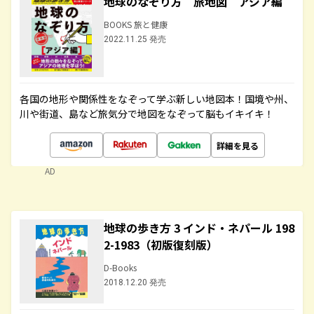
地球のなぞり方 旅地図 アジア編
BOOKS 旅と健康
2022.11.25 発売
各国の地形や関係性をなぞって学ぶ新しい地図本！国境や州、
川や街道、島など旅気分で地図をなぞって脳もイキイキ！
詳細を見る
AD
地球の歩き方 3 インド・ネパール 198
2-1983（初版復刻版）
D-Books
2018.12.20 発売