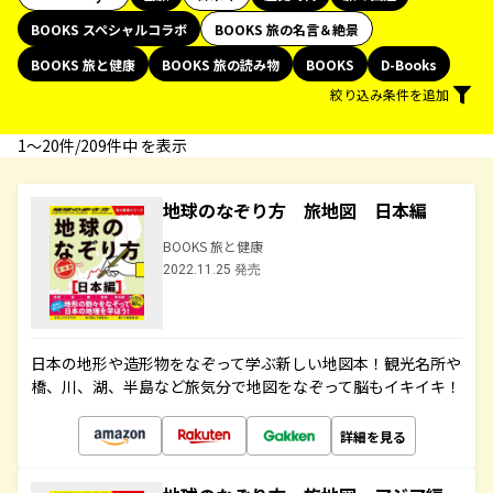
BOOKS スペシャルコラボ
BOOKS 旅の名言＆絶景
BOOKS 旅と健康
BOOKS 旅の読み物
BOOKS
D-Books
絞り込み条件を追加
1〜20件/209件中 を表示
地球のなぞり方 旅地図 日本編
BOOKS 旅と健康
2022.11.25 発売
日本の地形や造形物をなぞって学ぶ新しい地図本！観光名所や
橋、川、湖、半島など旅気分で地図をなぞって脳もイキイキ！
詳細を見る