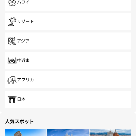
ハワイ
リゾート
アジア
中近東
アフリカ
日本
人気スポット