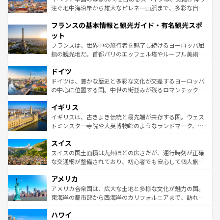
ピザやパスタなど、絶品のイタリア料理を堪能することも
注ぐ地中海沿岸から雄大なピレネー山脈まで、多彩な自然
できる。朝目覚めてから夜眠るまで、すべての瞬間を楽し
と文化が詰まったヨーロッパ屈指の旅行先だ。多様な地域
フランスの基本情報と観光ガイド・有名観光スポ
ませてくれるイタリアで、忘れられない旅をしてみよう！
文化が根付くこの国では、情熱的なフラメンコ、熱気あふ
なお、新着のイタリア情報は
コンテンツ一覧
を参照してほ
れる闘牛、そして美味しいタパスが生活の一部となってい
ット
しい。
る。首都マドリードの洗練された雰囲気や、バルセロナの
フランスは、世界中の旅行者を魅了し続けるヨーロッパ屈
アートに溢れた街角から、地方では古代ローマ遺跡や中世
指の観光地だ。首都パリのエッフェル塔やルーブル美術館
の城塞都市、穏やかなビーチリゾートまで多彩な表情を見
といった象徴的なスポットから、田舎町の古風な美しさま
せる。地方によって風土や気候が異なるスペインはその個
ドイツ
で、幅広い魅力が詰まっている。華麗な宮殿、歴史的な大
性で訪れる人を魅了する。 なお、新着のスペイン情報は
コ
聖堂、美しいビーチ、そして豊かな自然が、訪れる者を心
ドイツは、豊かな歴史と多彩な文化が交差するヨーロッパ
ンテンツ一覧
を参照してほしい。
から魅了する。また、フランスは美食の国としても知ら
の中心に位置する国。中世の街並みが残るロマンチック街
れ、フランス料理はユネスコ無形文化遺産にも登録されて
道から、未来を先取りするようなモダンな都市まで多様な
イギリス
いる。シャンパンの発祥地であるランス、プロヴァンスの
顔を持つこの国は、どこを歩いても飽きることがない。ベ
香り高いラベンダー畑など、多彩な楽しみ方が可能だ。さ
ルリンの文化的活気、バイエルン州のアルプスの絶景、そ
イギリスは、古きよき伝統と最先端が共存する国。ウェス
らに、パリ以外の地域にも魅力が溢れており、どの街角に
してライン川沿いのワイン畑といった風景は必見。ビール
トミンスター寺院や大英博物館のようなランドマーク、歴
も豊かな歴史と文化が息づいている。パリ以外の個性あふ
とソーセージを味わいながら地元の人と過ごす楽しい時間
史ある大学都市、美しい丘陵地帯や牧歌的な風景など、エ
れる地方に足を運ぶとそれぞれで全く異なる文化を体験で
スイス
は、お酒好きな人にはぜひ体験してほしい。 なお、新着の
リアごとに異なる魅力がある。また、優雅なアフタヌーン
きるだろう。 なお、新着のフランス情報は
コンテンツ一覧
ドイツ情報は
コンテンツ一覧
を参照してほしい。
ティー、ビール好きにはたまらない英国パブ、サッカー観
スイスの国土面積は九州ほどの広さだが、運行時刻が正確
を参照してほしい。
戦など、本場だからこそできる体験も豊富。イギリスを旅
な交通網が整備されており、初心者でも安心して個人旅行
して楽しみつくそう。 なお、新着のイギリス情報は
コンテ
を楽しめる。日本同様に時刻表どおりの旅が可能だ。中世
アメリカ
ンツ一覧
を参照してほしい。
の建物がそのまま残る町や、スイスならではのユニークな
博物館もあり、アルプス観光だけでなく町歩きも満喫する
アメリカ合衆国は、広大な土地と多様な文化が魅力の国。
ことができる。国民の所得が高いため物価も高いが、旅行
東海岸の都市部から西海岸のカリフォルニアまで、訪れる
者向けの交通パス提供のサービスもあり、うまく活用すれ
場所ごとに異なる風景と体験が待っている。ニューヨーク
ハワイ
ば市内交通費無料で観光を楽しむこともできる。 なお、新
のような巨大都市は、観光、ショッピング、エンターテイ