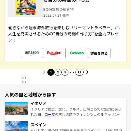
BOOKS 旅の読み物
2022.07.21 発売
働きながら週末海外旅行を楽しむ「リーマントラベラー」が、
人生を充実させるための“自分の時間の作り方”を全力プレゼ
ン！
詳細を見る
…
1
2
3
11
AD
AD
人気の国と地域から探す
イタリア
イタリアは歴史、文化、グルメ、自然と多彩な魅力にあふ
れた国。
ローマ
の古代遺跡やフィレンツェのルネッサンス
美術、ヴェネツィアの運河など、歴史あるスポットはもち
スペイン
ろん、トスカーナの美しい田園風景やアマルフィ海岸の絶
景など、自然景観も見逃せない。観光の合間には、本場の
イベリア半島のほぼ80％を占めるスペインは、太陽が降り