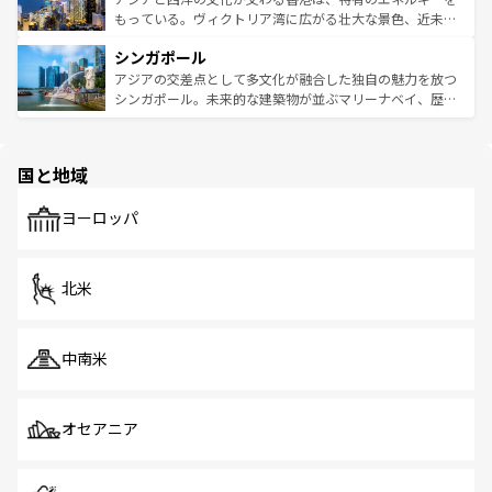
が旅行者を迎えてくれるので、きっと忘れられない旅にな
いビーチでリゾート気分を楽しむことができる。タイ料理
もっている。ヴィクトリア湾に広がる壮大な景色、近未来
るはずだ。 なお、新着のベトナム情報は
コンテンツ一覧
を
は世界的に有名で、屋台から高級レストランまで味覚を刺
的なアートスポット、そして歴史と現代が融合した町並
参照してほしい。
シンガポール
激する。気候は一年中温暖で、どの季節にも異なる楽しみ
み、どこを訪れても感動するはず。観光スポットが密集し
が待っている。親しみやすいタイの人々、仏教を中心とし
ており、効率よく見どころを回れるのも魅力。息をのむよ
アジアの交差点として多文化が融合した独自の魅力を放つ
た文化、そして多様な観光資源が、訪れる旅人を魅了し続
うな絶景から文化的な体験まで、香港を存分に楽しみ尽く
シンガポール。未来的な建築物が並ぶマリーナベイ、歴史
ける。 なお、新着のタイ情報は
コンテンツ一覧
を参照して
そう。 なお、新着の香港情報は
コンテンツ一覧
を参照して
と伝統を感じられるエスニックタウン、多数の緑豊かな公
ほしい。
ほしい。
園や自然保護区など、自然が調和した近代的な景観と文化
の多様性あふれるカラフルな町は、どこを歩いても新しい
国と地域
発見がある。さらに、治安のよさや充実した公共交通機関
も、旅行者にとっては魅力的なポイント。グルメも豊富
で、ホーカーズは地元の風情を楽しめる外せないスポット
ヨーロッパ
だ。訪れる人を飽きさせないシンガポールで、多様な魅力
を体感しよう。 なお、新着のシンガポール情報は
コンテン
ツ一覧
を参照してほしい。
北米
中南米
オセアニア