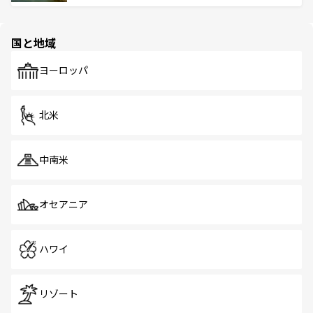
ける。 なお、新着のタイ情報は
コンテンツ一覧
を参照して
そう。 なお、新着の香港情報は
コンテンツ一覧
を参照して
と伝統を感じられるエスニックタウン、多数の緑豊かな公
ほしい。
ほしい。
園や自然保護区など、自然が調和した近代的な景観と文化
の多様性あふれるカラフルな町は、どこを歩いても新しい
国と地域
発見がある。さらに、治安のよさや充実した公共交通機関
も、旅行者にとっては魅力的なポイント。グルメも豊富
で、ホーカーズは地元の風情を楽しめる外せないスポット
ヨーロッパ
だ。訪れる人を飽きさせないシンガポールで、多様な魅力
を体感しよう。 なお、新着のシンガポール情報は
コンテン
ツ一覧
を参照してほしい。
北米
中南米
オセアニア
ハワイ
リゾート