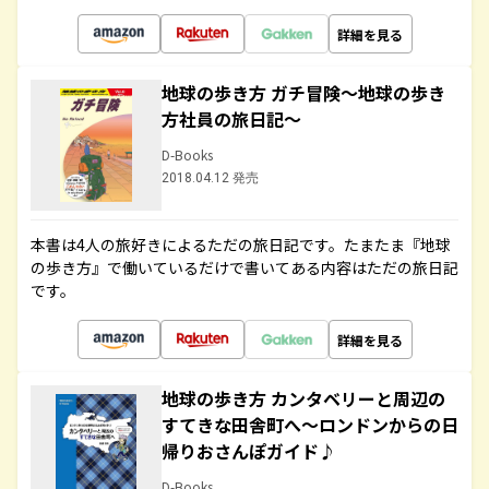
詳細を見る
地球の歩き方 ガチ冒険～地球の歩き
方社員の旅日記～
D-Books
2018.04.12 発売
本書は4人の旅好きによるただの旅日記です。たまたま『地球
の歩き方』で働いているだけで書いてある内容はただの旅日記
です。
詳細を見る
地球の歩き方 カンタベリーと周辺の
すてきな田舎町へ～ロンドンからの日
帰りおさんぽガイド♪
D-Books