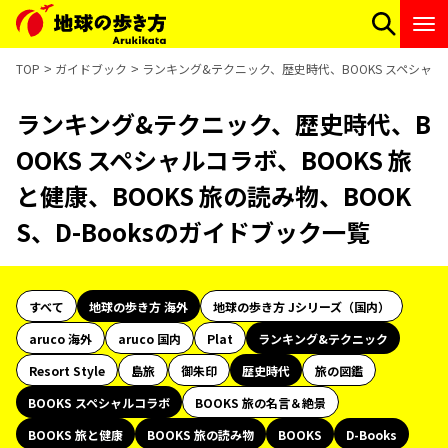
TOP
ガイドブック
ランキング&テクニック、歴史時代、BOOKS スペシャルコラ
ランキング&テクニック、歴史時代、B
OOKS スペシャルコラボ、BOOKS 旅
と健康、BOOKS 旅の読み物、BOOK
S、D-Booksのガイドブック一覧
すべて
地球の歩き方 海外
地球の歩き方 Jシリーズ（国内）
aruco 海外
aruco 国内
Plat
ランキング&テクニック
Resort Style
島旅
御朱印
歴史時代
旅の図鑑
BOOKS スペシャルコラボ
BOOKS 旅の名言＆絶景
BOOKS 旅と健康
BOOKS 旅の読み物
BOOKS
D-Books