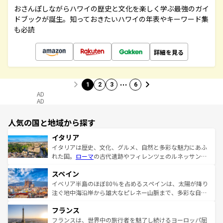
おさんぽしながらハワイの歴史と文化を楽しく学ぶ最強のガイ
ドブックが誕生。知っておきたいハワイの年表やキーワード集
も必読
詳細を見る
…
1
2
3
6
AD
AD
人気の国と地域から探す
イタリア
イタリアは歴史、文化、グルメ、自然と多彩な魅力にあふ
れた国。
ローマ
の古代遺跡やフィレンツェのルネッサンス
美術、ヴェネツィアの運河など、歴史あるスポットはもち
スペイン
ろん、トスカーナの美しい田園風景やアマルフィ海岸の絶
景など、自然景観も見逃せない。観光の合間には、本場の
イベリア半島のほぼ80％を占めるスペインは、太陽が降り
ピザやパスタなど、絶品のイタリア料理を堪能することも
注ぐ地中海沿岸から雄大なピレネー山脈まで、多彩な自然
できる。朝目覚めてから夜眠るまで、すべての瞬間を楽し
と文化が詰まったヨーロッパ屈指の旅行先だ。多様な地域
フランス
ませてくれるイタリアで、忘れられない旅をしてみよう！
文化が根付くこの国では、情熱的なフラメンコ、熱気あふ
なお、新着のイタリア情報は
コンテンツ一覧
を参照してほ
れる闘牛、そして美味しいタパスが生活の一部となってい
フランスは、世界中の旅行者を魅了し続けるヨーロッパ屈