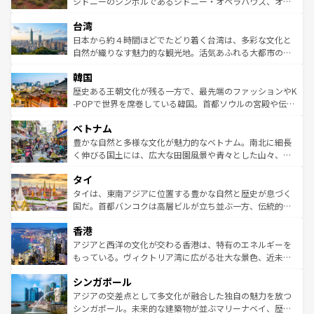
おすすめ。エメラルドグリーンに輝く海をはじめ、豊かな
シドニーのシンボルであるシドニー・オペラハウス、オー
るだろう。車でのロードトリップや列車の旅も、アメリカ
文化や歴史が息づいている。「アロハスピリット」と呼ば
ストラリア東海岸北部に広がる大サンゴ礁地帯グレートバ
ならではの贅沢な旅のスタイルだ。 なお、新着のアメリカ
台湾
れるおもてなしの心で訪れる人々を迎えてくれるハワイの
リアリーフや大陸中央部にそびえるウルル（エアーズロッ
情報は
コンテンツ一覧
を参照してほしい。
人々、おいしいローカルフードやハワイアンミュージッ
ク）、タスマニアの美しい原生林やケアンズの熱帯雨林な
日本から約４時間ほどでたどり着く台湾は、多彩な文化と
ク、伝統的なフラダンスなど、すべてがハワイの魅力を彩
ど、見どころがたくさん。また、カフェやワイン、オージ
自然が織りなす魅力的な観光地。活気あふれる大都市の台
っている。訪れるたびに新しい発見と感動が待っているハ
ービーフなどの食文化も豊かで、美味しいものであふれて
北やノスタルジックな町並みが人気な九份（ジォウフェ
ワイを、存分に味わってほしい。 なお、新着のハワイ情報
韓国
いる。アクティビティも充実しており、サーフィンやダイ
ン）、静ひつな山岳地帯である台湾東部など、都市の喧騒
は
コンテンツ一覧
を参照してほしい。
ビング、ハイキングなど、アウトドア好きにはたまらな
と山間の静けさが共存しており、訪れる人に新しい発見と
歴史ある王朝文化が残る一方で、最先端のファッションやK
い。オーストラリアの多彩な魅力を存分に味わいつくそ
驚きをもたらしてくれる。また、奥深い台湾の食文化も魅
-POPで世界を席巻している韓国。首都ソウルの宮殿や伝統
う。 なお、新着のオーストラリア情報は
コンテンツ一覧
を
力で、夜市などの屋台グルメから高級料理、ヘルシーで美
家屋が並ぶエリアでは韓国の歴史と文化に浸ることがで
参照してほしい。
ベトナム
容にもいいと評判のスイーツなど、バラエティ豊かな料理
き、地方に足を延ばせば四季折々の自然美を楽しむことが
が味わえる。 なお、新着の台湾情報は
コンテンツ一覧
を参
できる。そして、キムチや焼肉、絶品のストリートフード
豊かな自然と多様な文化が魅力的なベトナム。南北に細長
照してほしい。
まで、さまざまな韓国料理が待っている。夜には、韓国な
く伸びる国土には、広大な田園風景や青々とした山々、世
らではのナイトライフも堪能できる。あたたかいホスピタ
界遺産に登録された壮大な自然景観が点在し、都市部では
タイ
リティに包まれながら、韓国の多彩な魅力を心ゆくまで味
急速な発展と共に伝統が息づく。ハノイの古い町並みやホ
わってみてほしい。 なお、新着の韓国情報は
コンテンツ一
ーチミン市のフランス統治時代の建物も、独特の雰囲気を
タイは、東南アジアに位置する豊かな自然と歴史が息づく
覧
を参照してほしい。
醸し出している。また、バラエティの豊かさとおいしさで
国だ。首都バンコクは高層ビルが立ち並ぶ一方、伝統的な
世界中の食通を魅了してやまないベトナム料理も魅力のひ
寺院や市場がいたるところに点在し、古きよき文化と現代
香港
とつ。フォーやバインミー、ベトナムコーヒーなどは、ぜ
の活気が交差している。北部ではチェンマイなどの山岳地
ひ現地で味わいたい。どの地域を訪れてもあたたかい人々
帯で自然と触れ合い、南部ではプーケットやクラビの美し
アジアと西洋の文化が交わる香港は、特有のエネルギーを
が旅行者を迎えてくれるので、きっと忘れられない旅にな
いビーチでリゾート気分を楽しむことができる。タイ料理
もっている。ヴィクトリア湾に広がる壮大な景色、近未来
るはずだ。 なお、新着のベトナム情報は
コンテンツ一覧
を
は世界的に有名で、屋台から高級レストランまで味覚を刺
的なアートスポット、そして歴史と現代が融合した町並
参照してほしい。
シンガポール
激する。気候は一年中温暖で、どの季節にも異なる楽しみ
み、どこを訪れても感動するはず。観光スポットが密集し
が待っている。親しみやすいタイの人々、仏教を中心とし
ており、効率よく見どころを回れるのも魅力。息をのむよ
アジアの交差点として多文化が融合した独自の魅力を放つ
た文化、そして多様な観光資源が、訪れる旅人を魅了し続
うな絶景から文化的な体験まで、香港を存分に楽しみ尽く
シンガポール。未来的な建築物が並ぶマリーナベイ、歴史