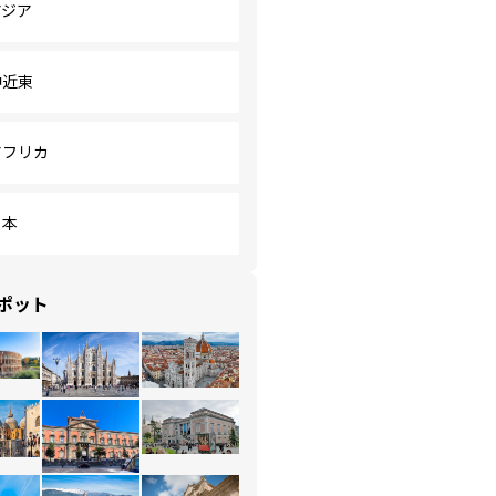
アジア
中近東
アフリカ
日本
ポット