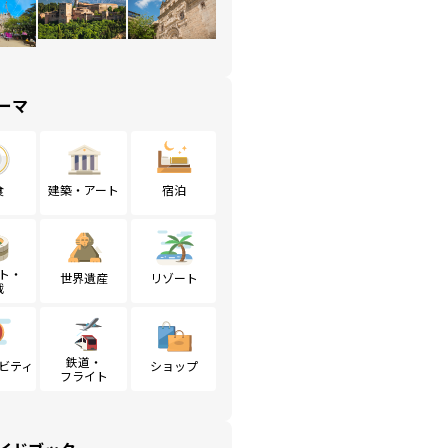
ーマ
食
建築・アート
宿泊
ト・
世界遺産
リゾート
戦
鉄道・
ビティ
ショップ
フライト