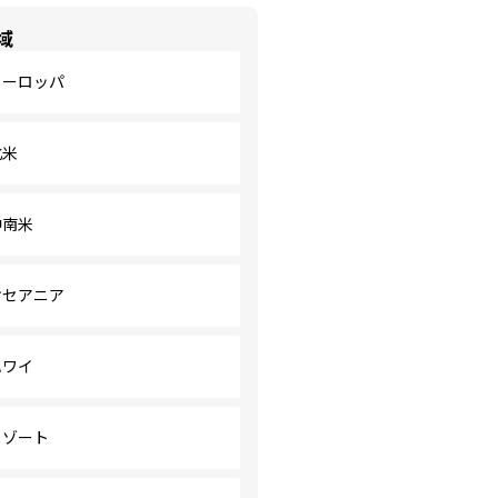
域
ヨーロッパ
北米
中南米
オセアニア
ハワイ
リゾート