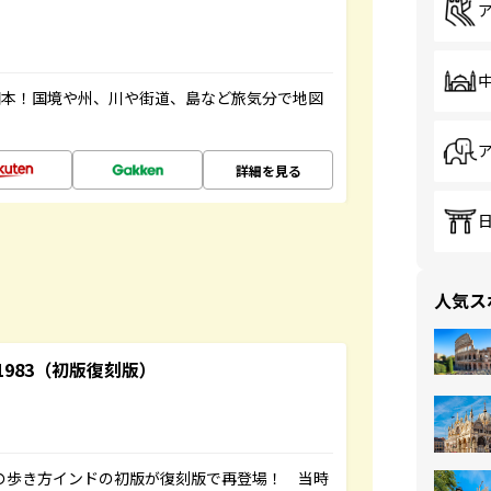
図本！国境や州、川や街道、島など旅気分で地図
詳細を見る
人気ス
-1983（初版復刻版）
球の歩き方インドの初版が復刻版で再登場！ 当時