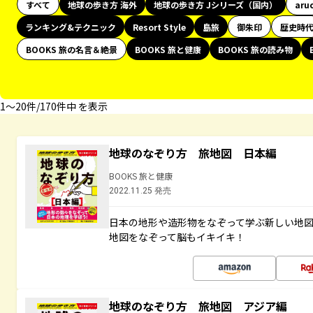
すべて
地球の歩き方 海外
地球の歩き方 Jシリーズ（国内）
aru
ランキング&テクニック
Resort Style
島旅
御朱印
歴史時
BOOKS 旅の名言＆絶景
BOOKS 旅と健康
BOOKS 旅の読み物
1〜20件/170件中 を表示
地球のなぞり方 旅地図 日本編
BOOKS 旅と健康
2022.11.25 発売
日本の地形や造形物をなぞって学ぶ新しい地
地図をなぞって脳もイキイキ！
地球のなぞり方 旅地図 アジア編