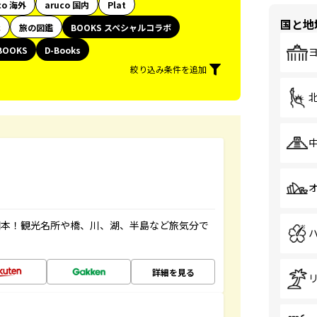
co 海外
aruco 国内
Plat
国と地
代
旅の図鑑
BOOKS スペシャルコラボ
BOOKS
D-Books
絞り込み条件を追加
図本！観光名所や橋、川、湖、半島など旅気分で
詳細を見る