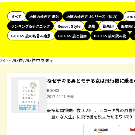
すべて
地球の歩き方 海外
地球の歩き方 Jシリーズ（国内）
aru
ランキング&テクニック
Resort Style
島旅
御朱印
歴史時
BOOKS 旅の名言＆絶景
BOOKS 旅と健康
BOOKS 旅の読み物
281〜293件/293件中 を表示
なぜデキる男とモテる女は飛行機に乗る
BOOKS
2017.09.21 発売
最多年間搭乗回数1022回、ヒコーキ界の風
「豊かな人生」に飛行機を役立たせるワザ80