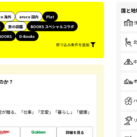
国と地
co 海外
aruco 国内
Plat
代
旅の図鑑
BOOKS スペシャルコラボ
BOOKS
D-Books
絞り込み条件を追加
のか？
雲児が贈る、「仕事」「恋愛」「暮らし」「健康」
！
詳細を見る