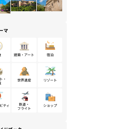
ーマ
食
建築・アート
宿泊
ト・
世界遺産
リゾート
戦
鉄道・
ビティ
ショップ
フライト