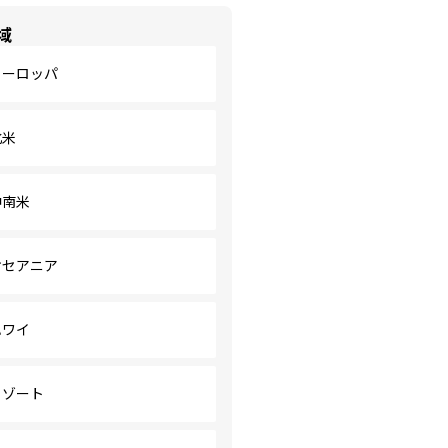
域
ヨーロッパ
北米
中南米
オセアニア
ハワイ
リゾート