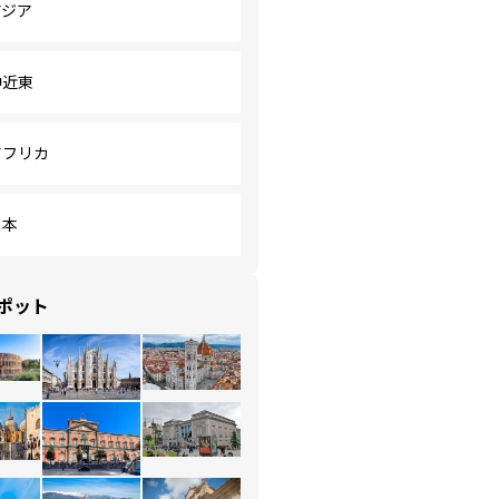
アジア
中近東
アフリカ
日本
ポット