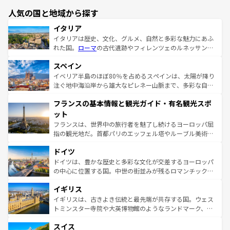
人気の国と地域から探す
イタリア
イタリアは歴史、文化、グルメ、自然と多彩な魅力にあふ
れた国。
ローマ
の古代遺跡やフィレンツェのルネッサンス
美術、ヴェネツィアの運河など、歴史あるスポットはもち
スペイン
ろん、トスカーナの美しい田園風景やアマルフィ海岸の絶
景など、自然景観も見逃せない。観光の合間には、本場の
イベリア半島のほぼ80％を占めるスペインは、太陽が降り
ピザやパスタなど、絶品のイタリア料理を堪能することも
注ぐ地中海沿岸から雄大なピレネー山脈まで、多彩な自然
できる。朝目覚めてから夜眠るまで、すべての瞬間を楽し
と文化が詰まったヨーロッパ屈指の旅行先だ。多様な地域
フランスの基本情報と観光ガイド・有名観光スポ
ませてくれるイタリアで、忘れられない旅をしてみよう！
文化が根付くこの国では、情熱的なフラメンコ、熱気あふ
なお、新着のイタリア情報は
コンテンツ一覧
を参照してほ
れる闘牛、そして美味しいタパスが生活の一部となってい
ット
しい。
る。首都マドリードの洗練された雰囲気や、バルセロナの
フランスは、世界中の旅行者を魅了し続けるヨーロッパ屈
アートに溢れた街角から、地方では古代ローマ遺跡や中世
指の観光地だ。首都パリのエッフェル塔やルーブル美術館
の城塞都市、穏やかなビーチリゾートまで多彩な表情を見
といった象徴的なスポットから、田舎町の古風な美しさま
せる。地方によって風土や気候が異なるスペインはその個
ドイツ
で、幅広い魅力が詰まっている。華麗な宮殿、歴史的な大
性で訪れる人を魅了する。 なお、新着のスペイン情報は
コ
聖堂、美しいビーチ、そして豊かな自然が、訪れる者を心
ドイツは、豊かな歴史と多彩な文化が交差するヨーロッパ
ンテンツ一覧
を参照してほしい。
から魅了する。また、フランスは美食の国としても知ら
の中心に位置する国。中世の街並みが残るロマンチック街
れ、フランス料理はユネスコ無形文化遺産にも登録されて
道から、未来を先取りするようなモダンな都市まで多様な
イギリス
いる。シャンパンの発祥地であるランス、プロヴァンスの
顔を持つこの国は、どこを歩いても飽きることがない。ベ
香り高いラベンダー畑など、多彩な楽しみ方が可能だ。さ
ルリンの文化的活気、バイエルン州のアルプスの絶景、そ
イギリスは、古きよき伝統と最先端が共存する国。ウェス
らに、パリ以外の地域にも魅力が溢れており、どの街角に
してライン川沿いのワイン畑といった風景は必見。ビール
トミンスター寺院や大英博物館のようなランドマーク、歴
も豊かな歴史と文化が息づいている。パリ以外の個性あふ
とソーセージを味わいながら地元の人と過ごす楽しい時間
史ある大学都市、美しい丘陵地帯や牧歌的な風景など、エ
れる地方に足を運ぶとそれぞれで全く異なる文化を体験で
スイス
は、お酒好きな人にはぜひ体験してほしい。 なお、新着の
リアごとに異なる魅力がある。また、優雅なアフタヌーン