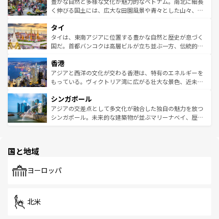
が味わえる。 なお、新着の台湾情報は
コンテンツ一覧
を参
できる。そして、キムチや焼肉、絶品のストリートフード
豊かな自然と多様な文化が魅力的なベトナム。南北に細長
照してほしい。
まで、さまざまな韓国料理が待っている。夜には、韓国な
く伸びる国土には、広大な田園風景や青々とした山々、世
らではのナイトライフも堪能できる。あたたかいホスピタ
界遺産に登録された壮大な自然景観が点在し、都市部では
タイ
リティに包まれながら、韓国の多彩な魅力を心ゆくまで味
急速な発展と共に伝統が息づく。ハノイの古い町並みやホ
わってみてほしい。 なお、新着の韓国情報は
コンテンツ一
ーチミン市のフランス統治時代の建物も、独特の雰囲気を
タイは、東南アジアに位置する豊かな自然と歴史が息づく
覧
を参照してほしい。
醸し出している。また、バラエティの豊かさとおいしさで
国だ。首都バンコクは高層ビルが立ち並ぶ一方、伝統的な
世界中の食通を魅了してやまないベトナム料理も魅力のひ
寺院や市場がいたるところに点在し、古きよき文化と現代
香港
とつ。フォーやバインミー、ベトナムコーヒーなどは、ぜ
の活気が交差している。北部ではチェンマイなどの山岳地
ひ現地で味わいたい。どの地域を訪れてもあたたかい人々
帯で自然と触れ合い、南部ではプーケットやクラビの美し
アジアと西洋の文化が交わる香港は、特有のエネルギーを
が旅行者を迎えてくれるので、きっと忘れられない旅にな
いビーチでリゾート気分を楽しむことができる。タイ料理
もっている。ヴィクトリア湾に広がる壮大な景色、近未来
るはずだ。 なお、新着のベトナム情報は
コンテンツ一覧
を
は世界的に有名で、屋台から高級レストランまで味覚を刺
的なアートスポット、そして歴史と現代が融合した町並
参照してほしい。
シンガポール
激する。気候は一年中温暖で、どの季節にも異なる楽しみ
み、どこを訪れても感動するはず。観光スポットが密集し
が待っている。親しみやすいタイの人々、仏教を中心とし
ており、効率よく見どころを回れるのも魅力。息をのむよ
アジアの交差点として多文化が融合した独自の魅力を放つ
た文化、そして多様な観光資源が、訪れる旅人を魅了し続
うな絶景から文化的な体験まで、香港を存分に楽しみ尽く
シンガポール。未来的な建築物が並ぶマリーナベイ、歴史
ける。 なお、新着のタイ情報は
コンテンツ一覧
を参照して
そう。 なお、新着の香港情報は
コンテンツ一覧
を参照して
と伝統を感じられるエスニックタウン、多数の緑豊かな公
ほしい。
ほしい。
園や自然保護区など、自然が調和した近代的な景観と文化
の多様性あふれるカラフルな町は、どこを歩いても新しい
国と地域
発見がある。さらに、治安のよさや充実した公共交通機関
も、旅行者にとっては魅力的なポイント。グルメも豊富
で、ホーカーズは地元の風情を楽しめる外せないスポット
ヨーロッパ
だ。訪れる人を飽きさせないシンガポールで、多様な魅力
を体感しよう。 なお、新着のシンガポール情報は
コンテン
ツ一覧
を参照してほしい。
北米