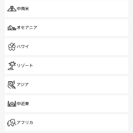
中南米
オセアニア
ハワイ
リゾート
アジア
中近東
アフリカ