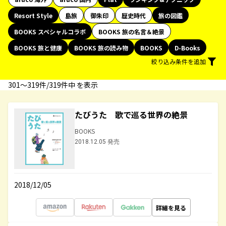
Resort Style
島旅
御朱印
歴史時代
旅の図鑑
BOOKS スペシャルコラボ
BOOKS 旅の名言＆絶景
BOOKS 旅と健康
BOOKS 旅の読み物
BOOKS
D-Books
絞り込み条件を追加
301〜319件/319件中 を表示
たびうた 歌で巡る世界の絶景
BOOKS
2018.12.05 発売
2018/12/05
詳細を見る