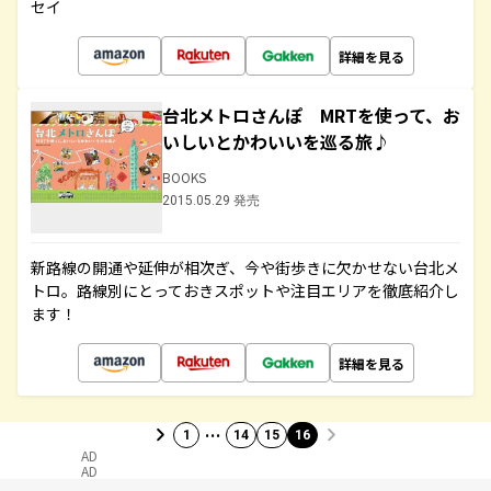
セイ
詳細を見る
台北メトロさんぽ MRTを使って、お
いしいとかわいいを巡る旅♪
BOOKS
2015.05.29 発売
新路線の開通や延伸が相次ぎ、今や街歩きに欠かせない台北メ
トロ。路線別にとっておきスポットや注目エリアを徹底紹介し
ます！
詳細を見る
…
1
14
15
16
AD
AD