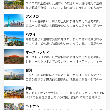
きるだろう。 なお、新着のフランス情報は
コンテンツ一覧
ドイツ情報は
コンテンツ一覧
を参照してほしい。
ティー、ビール好きにはたまらない英国パブ、サッカー観
スイスの国土面積は九州ほどの広さだが、運行時刻が正確
を参照してほしい。
戦など、本場だからこそできる体験も豊富。イギリスを旅
な交通網が整備されており、初心者でも安心して個人旅行
して楽しみつくそう。 なお、新着のイギリス情報は
コンテ
を楽しめる。日本同様に時刻表どおりの旅が可能だ。中世
アメリカ
ンツ一覧
を参照してほしい。
の建物がそのまま残る町や、スイスならではのユニークな
博物館もあり、アルプス観光だけでなく町歩きも満喫する
アメリカ合衆国は、広大な土地と多様な文化が魅力の国。
ことができる。国民の所得が高いため物価も高いが、旅行
東海岸の都市部から西海岸のカリフォルニアまで、訪れる
者向けの交通パス提供のサービスもあり、うまく活用すれ
場所ごとに異なる風景と体験が待っている。ニューヨーク
ハワイ
ば市内交通費無料で観光を楽しむこともできる。 なお、新
のような巨大都市は、観光、ショッピング、エンターテイ
着のスイス情報は
コンテンツ一覧
を参照してほしい。
ンメントが詰まった刺激的なスポットだ。一方、アメリカ
年間を通じて温暖な気候に恵まれ、多くの島で構成される
西部には大自然が広がり、グランドキャニオンやイエロー
ハワイは、どの島も独自の魅力をもっている。大自然の神
ストーン国立公園といった絶景が堪能できる。さらに、南
秘を感じたいなら、火山が生み出した壮大な景観を誇るハ
オーストラリア
部のニューオーリンズでは、音楽と美食が融合した独特の
ワイ島は見逃せない。また、定番の観光地といえばオアフ
文化が魅力。旅行者はアメリカの各地域で異なる魅力を楽
島だが、静かな自然を求めるならマウイ島やカウアイ島が
オーストラリアは、壮大な自然と多様な文化が魅力の国。
しみながら、その多様性と豊かな歴史を感じることができ
おすすめ。エメラルドグリーンに輝く海をはじめ、豊かな
シドニーのシンボルであるシドニー・オペラハウス、オー
るだろう。車でのロードトリップや列車の旅も、アメリカ
文化や歴史が息づいている。「アロハスピリット」と呼ば
ストラリア東海岸北部に広がる大サンゴ礁地帯グレートバ
ならではの贅沢な旅のスタイルだ。 なお、新着のアメリカ
台湾
れるおもてなしの心で訪れる人々を迎えてくれるハワイの
リアリーフや大陸中央部にそびえるウルル（エアーズロッ
情報は
コンテンツ一覧
を参照してほしい。
人々、おいしいローカルフードやハワイアンミュージッ
ク）、タスマニアの美しい原生林やケアンズの熱帯雨林な
日本から約４時間ほどでたどり着く台湾は、多彩な文化と
ク、伝統的なフラダンスなど、すべてがハワイの魅力を彩
ど、見どころがたくさん。また、カフェやワイン、オージ
自然が織りなす魅力的な観光地。活気あふれる大都市の台
っている。訪れるたびに新しい発見と感動が待っているハ
ービーフなどの食文化も豊かで、美味しいものであふれて
北やノスタルジックな町並みが人気な九份（ジォウフェ
ワイを、存分に味わってほしい。 なお、新着のハワイ情報
韓国
いる。アクティビティも充実しており、サーフィンやダイ
ン）、静ひつな山岳地帯である台湾東部など、都市の喧騒
は
コンテンツ一覧
を参照してほしい。
ビング、ハイキングなど、アウトドア好きにはたまらな
と山間の静けさが共存しており、訪れる人に新しい発見と
歴史ある王朝文化が残る一方で、最先端のファッションやK
い。オーストラリアの多彩な魅力を存分に味わいつくそ
驚きをもたらしてくれる。また、奥深い台湾の食文化も魅
-POPで世界を席巻している韓国。首都ソウルの宮殿や伝統
う。 なお、新着のオーストラリア情報は
コンテンツ一覧
を
力で、夜市などの屋台グルメから高級料理、ヘルシーで美
家屋が並ぶエリアでは韓国の歴史と文化に浸ることがで
参照してほしい。
ベトナム
容にもいいと評判のスイーツなど、バラエティ豊かな料理
き、地方に足を延ばせば四季折々の自然美を楽しむことが