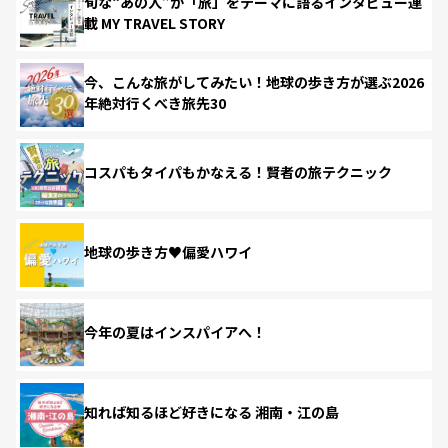
旬な“あの人”が「旅」をテーマに語るインタビュー連
載 MY TRAVEL STORY
今、こんな旅がしてみたい！地球の歩き方が選ぶ2026
年絶対行くべき旅先30
コスパもタイパもかなえる！賢者の旅テクニック
地球の歩き方♥偏愛ハワイ
今年の夏はインスパイアへ！
知れば知るほど好きになる 湘南・江の島