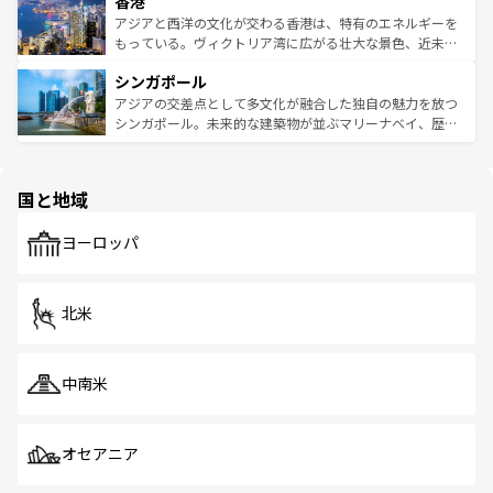
香港
とつ。フォーやバインミー、ベトナムコーヒーなどは、ぜ
の活気が交差している。北部ではチェンマイなどの山岳地
ひ現地で味わいたい。どの地域を訪れてもあたたかい人々
帯で自然と触れ合い、南部ではプーケットやクラビの美し
アジアと西洋の文化が交わる香港は、特有のエネルギーを
が旅行者を迎えてくれるので、きっと忘れられない旅にな
いビーチでリゾート気分を楽しむことができる。タイ料理
もっている。ヴィクトリア湾に広がる壮大な景色、近未来
るはずだ。 なお、新着のベトナム情報は
コンテンツ一覧
を
は世界的に有名で、屋台から高級レストランまで味覚を刺
的なアートスポット、そして歴史と現代が融合した町並
参照してほしい。
シンガポール
激する。気候は一年中温暖で、どの季節にも異なる楽しみ
み、どこを訪れても感動するはず。観光スポットが密集し
が待っている。親しみやすいタイの人々、仏教を中心とし
ており、効率よく見どころを回れるのも魅力。息をのむよ
アジアの交差点として多文化が融合した独自の魅力を放つ
た文化、そして多様な観光資源が、訪れる旅人を魅了し続
うな絶景から文化的な体験まで、香港を存分に楽しみ尽く
シンガポール。未来的な建築物が並ぶマリーナベイ、歴史
ける。 なお、新着のタイ情報は
コンテンツ一覧
を参照して
そう。 なお、新着の香港情報は
コンテンツ一覧
を参照して
と伝統を感じられるエスニックタウン、多数の緑豊かな公
ほしい。
ほしい。
園や自然保護区など、自然が調和した近代的な景観と文化
の多様性あふれるカラフルな町は、どこを歩いても新しい
国と地域
発見がある。さらに、治安のよさや充実した公共交通機関
も、旅行者にとっては魅力的なポイント。グルメも豊富
で、ホーカーズは地元の風情を楽しめる外せないスポット
ヨーロッパ
だ。訪れる人を飽きさせないシンガポールで、多様な魅力
を体感しよう。 なお、新着のシンガポール情報は
コンテン
ツ一覧
を参照してほしい。
北米
中南米
オセアニア