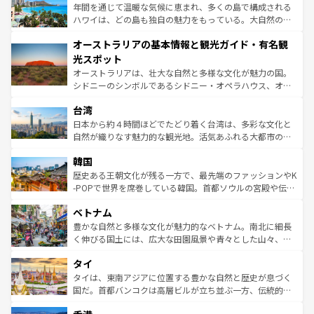
ンメントが詰まった刺激的なスポットだ。一方、アメリカ
年間を通じて温暖な気候に恵まれ、多くの島で構成される
西部には大自然が広がり、グランドキャニオンやイエロー
ハワイは、どの島も独自の魅力をもっている。大自然の神
ストーン国立公園といった絶景が堪能できる。さらに、南
秘を感じたいなら、火山が生み出した壮大な景観を誇るハ
オーストラリアの基本情報と観光ガイド・有名観
部のニューオーリンズでは、音楽と美食が融合した独特の
ワイ島は見逃せない。また、定番の観光地といえばオアフ
文化が魅力。旅行者はアメリカの各地域で異なる魅力を楽
島だが、静かな自然を求めるならマウイ島やカウアイ島が
光スポット
しみながら、その多様性と豊かな歴史を感じることができ
おすすめ。エメラルドグリーンに輝く海をはじめ、豊かな
オーストラリアは、壮大な自然と多様な文化が魅力の国。
るだろう。車でのロードトリップや列車の旅も、アメリカ
文化や歴史が息づいている。「アロハスピリット」と呼ば
シドニーのシンボルであるシドニー・オペラハウス、オー
ならではの贅沢な旅のスタイルだ。 なお、新着のアメリカ
れるおもてなしの心で訪れる人々を迎えてくれるハワイの
ストラリア東海岸北部に広がる大サンゴ礁地帯グレートバ
情報は
コンテンツ一覧
を参照してほしい。
人々、おいしいローカルフードやハワイアンミュージッ
台湾
リアリーフや大陸中央部にそびえるウルル（エアーズロッ
ク、伝統的なフラダンスなど、すべてがハワイの魅力を彩
ク）、タスマニアの美しい原生林やケアンズの熱帯雨林な
日本から約４時間ほどでたどり着く台湾は、多彩な文化と
っている。訪れるたびに新しい発見と感動が待っているハ
ど、見どころがたくさん。また、カフェやワイン、オージ
自然が織りなす魅力的な観光地。活気あふれる大都市の台
ワイを、存分に味わってほしい。 なお、新着のハワイ情報
ービーフなどの食文化も豊かで、美味しいものであふれて
北やノスタルジックな町並みが人気な九份（ジォウフェ
は
コンテンツ一覧
を参照してほしい。
韓国
いる。アクティビティも充実しており、サーフィンやダイ
ン）、静ひつな山岳地帯である台湾東部など、都市の喧騒
ビング、ハイキングなど、アウトドア好きにはたまらな
と山間の静けさが共存しており、訪れる人に新しい発見と
歴史ある王朝文化が残る一方で、最先端のファッションやK
い。オーストラリアの多彩な魅力を存分に味わいつくそ
驚きをもたらしてくれる。また、奥深い台湾の食文化も魅
-POPで世界を席巻している韓国。首都ソウルの宮殿や伝統
う。 なお、新着のオーストラリア情報は
コンテンツ一覧
を
力で、夜市などの屋台グルメから高級料理、ヘルシーで美
家屋が並ぶエリアでは韓国の歴史と文化に浸ることがで
参照してほしい。
ベトナム
容にもいいと評判のスイーツなど、バラエティ豊かな料理
き、地方に足を延ばせば四季折々の自然美を楽しむことが
が味わえる。 なお、新着の台湾情報は
コンテンツ一覧
を参
できる。そして、キムチや焼肉、絶品のストリートフード
豊かな自然と多様な文化が魅力的なベトナム。南北に細長
照してほしい。
まで、さまざまな韓国料理が待っている。夜には、韓国な
く伸びる国土には、広大な田園風景や青々とした山々、世
らではのナイトライフも堪能できる。あたたかいホスピタ
界遺産に登録された壮大な自然景観が点在し、都市部では
タイ
リティに包まれながら、韓国の多彩な魅力を心ゆくまで味
急速な発展と共に伝統が息づく。ハノイの古い町並みやホ
わってみてほしい。 なお、新着の韓国情報は
コンテンツ一
ーチミン市のフランス統治時代の建物も、独特の雰囲気を
タイは、東南アジアに位置する豊かな自然と歴史が息づく
覧
を参照してほしい。
醸し出している。また、バラエティの豊かさとおいしさで
国だ。首都バンコクは高層ビルが立ち並ぶ一方、伝統的な
世界中の食通を魅了してやまないベトナム料理も魅力のひ
寺院や市場がいたるところに点在し、古きよき文化と現代