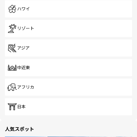
ハワイ
リゾート
アジア
中近東
アフリカ
日本
人気スポット