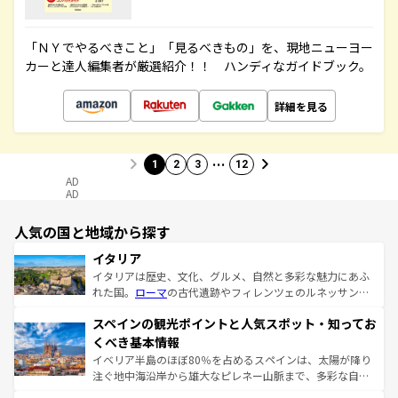
「ＮＹでやるべきこと」「見るべきもの」を、現地ニューヨー
カーと達人編集者が厳選紹介！！ ハンディなガイドブック。
詳細を見る
…
1
2
3
12
AD
AD
人気の国と地域から探す
イタリア
イタリアは歴史、文化、グルメ、自然と多彩な魅力にあふ
れた国。
ローマ
の古代遺跡やフィレンツェのルネッサンス
美術、ヴェネツィアの運河など、歴史あるスポットはもち
スペインの観光ポイントと人気スポット・知ってお
ろん、トスカーナの美しい田園風景やアマルフィ海岸の絶
景など、自然景観も見逃せない。観光の合間には、本場の
くべき基本情報
ピザやパスタなど、絶品のイタリア料理を堪能することも
イベリア半島のほぼ80％を占めるスペインは、太陽が降り
できる。朝目覚めてから夜眠るまで、すべての瞬間を楽し
注ぐ地中海沿岸から雄大なピレネー山脈まで、多彩な自然
ませてくれるイタリアで、忘れられない旅をしてみよう！
と文化が詰まったヨーロッパ屈指の旅行先だ。多様な地域