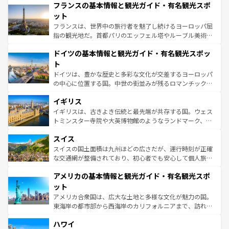
なお、新着のイタリア情報は
コンテンツ一覧
を参照してほ
フランスの基本情報と観光ガイド・有名観光スポ
文化が根付くこの国では、情熱的なフラメンコ、熱気あふ
しい。
れる闘牛、そして美味しいタパスが生活の一部となってい
ット
る。首都マドリードの洗練された雰囲気や、バルセロナの
フランスは、世界中の旅行者を魅了し続けるヨーロッパ屈
アートに溢れた街角から、地方では古代ローマ遺跡や中世
指の観光地だ。首都パリのエッフェル塔やルーブル美術館
の城塞都市、穏やかなビーチリゾートまで多彩な表情を見
といった象徴的なスポットから、田舎町の古風な美しさま
せる。地方によって風土や気候が異なるスペインはその個
ドイツの基本情報と観光ガイド・有名観光スポッ
で、幅広い魅力が詰まっている。華麗な宮殿、歴史的な大
性で訪れる人を魅了する。 なお、新着のスペイン情報は
コ
聖堂、美しいビーチ、そして豊かな自然が、訪れる者を心
ト
ンテンツ一覧
を参照してほしい。
から魅了する。また、フランスは美食の国としても知ら
ドイツは、豊かな歴史と多彩な文化が交差するヨーロッパ
れ、フランス料理はユネスコ無形文化遺産にも登録されて
の中心に位置する国。中世の街並みが残るロマンチック街
いる。シャンパンの発祥地であるランス、プロヴァンスの
道から、未来を先取りするようなモダンな都市まで多様な
香り高いラベンダー畑など、多彩な楽しみ方が可能だ。さ
イギリス
顔を持つこの国は、どこを歩いても飽きることがない。ベ
らに、パリ以外の地域にも魅力が溢れており、どの街角に
ルリンの文化的活気、バイエルン州のアルプスの絶景、そ
イギリスは、古きよき伝統と最先端が共存する国。ウェス
も豊かな歴史と文化が息づいている。パリ以外の個性あふ
してライン川沿いのワイン畑といった風景は必見。ビール
トミンスター寺院や大英博物館のようなランドマーク、歴
れる地方に足を運ぶとそれぞれで全く異なる文化を体験で
とソーセージを味わいながら地元の人と過ごす楽しい時間
史ある大学都市、美しい丘陵地帯や牧歌的な風景など、エ
きるだろう。 なお、新着のフランス情報は
コンテンツ一覧
スイス
は、お酒好きな人にはぜひ体験してほしい。 なお、新着の
リアごとに異なる魅力がある。また、優雅なアフタヌーン
を参照してほしい。
ドイツ情報は
コンテンツ一覧
を参照してほしい。
ティー、ビール好きにはたまらない英国パブ、サッカー観
スイスの国土面積は九州ほどの広さだが、運行時刻が正確
戦など、本場だからこそできる体験も豊富。イギリスを旅
な交通網が整備されており、初心者でも安心して個人旅行
して楽しみつくそう。 なお、新着のイギリス情報は
コンテ
を楽しめる。日本同様に時刻表どおりの旅が可能だ。中世
アメリカの基本情報と観光ガイド・有名観光スポ
ンツ一覧
を参照してほしい。
の建物がそのまま残る町や、スイスならではのユニークな
博物館もあり、アルプス観光だけでなく町歩きも満喫する
ット
ことができる。国民の所得が高いため物価も高いが、旅行
アメリカ合衆国は、広大な土地と多様な文化が魅力の国。
者向けの交通パス提供のサービスもあり、うまく活用すれ
東海岸の都市部から西海岸のカリフォルニアまで、訪れる
ば市内交通費無料で観光を楽しむこともできる。 なお、新
場所ごとに異なる風景と体験が待っている。ニューヨーク
着のスイス情報は
コンテンツ一覧
を参照してほしい。
ハワイ
のような巨大都市は、観光、ショッピング、エンターテイ