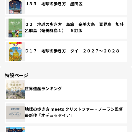
Ｊ３３ 地球の歩き方 墨田区
０２ 地球の歩き方 島旅 奄美大島 喜界島 加計
呂麻島（奄美群島１） ５訂版
Ｄ１７ 地球の歩き方 タイ ２０２７～２０２８
特設ページ
世界遺産ランキング
地球の歩き方 meets クリストファー・ノーラン監督
最新作『オデュッセイア』