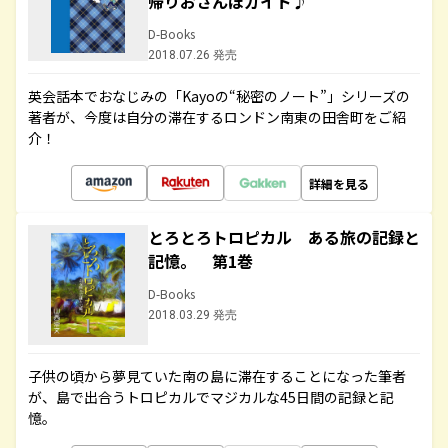
帰りおさんぽガイド♪
D-Books
2018.07.26 発売
英会話本でおなじみの「Kayoの“秘密のノート”」シリーズの
著者が、今度は自分の滞在するロンドン南東の田舎町をご紹
介！
詳細を見る
とろとろトロピカル ある旅の記録と
記憶。 第1巻
D-Books
2018.03.29 発売
子供の頃から夢見ていた南の島に滞在することになった筆者
が、島で出合うトロピカルでマジカルな45日間の記録と記
憶。