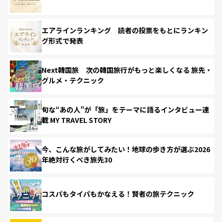
エアラインランキング 読者の投票をもとにランキン
グ形式で発表
Next韓国旅 次の韓国旅行がもっと楽しくなる 旅先・
グルメ・テクニック
旬な“あの人”が「旅」をテーマに語るインタビュー連
載 MY TRAVEL STORY
今、こんな旅がしてみたい！地球の歩き方が選ぶ2026
年絶対行くべき旅先30
コスパもタイパもかなえる！賢者の旅テクニック