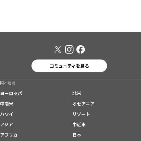
コミュニティを見る
国と地域
ヨーロッパ
北米
中南米
オセアニア
ハワイ
リゾート
アジア
中近東
アフリカ
日本