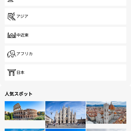
アジア
中近東
アフリカ
日本
人気スポット