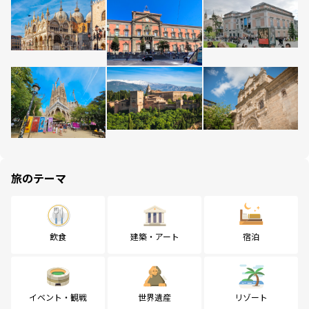
旅のテーマ
飲食
建築・アート
宿泊
イベント・観戦
世界遺産
リゾート