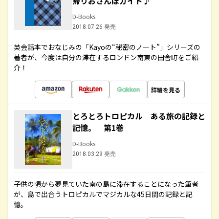
帰りおさんぽガイド♪
D-Books
2018.07.26 発売
英会話本でおなじみの「Kayoの“秘密のノート”」シリーズの
著者が、今度は自分の滞在するロンドン南東の田舎町をご紹
介！
詳細を見る
とろとろトロピカル ある旅の記録と
記憶。 第1巻
D-Books
2018.03.29 発売
子供の頃から夢見ていた南の島に滞在することになった筆者
が、島で出合うトロピカルでマジカルな45日間の記録と記
憶。