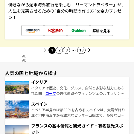
働きながら週末海外旅行を楽しむ「リーマントラベラー」が、
人生を充実させるための“自分の時間の作り方”を全力プレゼ
ン！
詳細を見る
…
1
2
3
13
AD
AD
人気の国と地域から探す
イタリア
イタリアは歴史、文化、グルメ、自然と多彩な魅力にあふ
れた国。
ローマ
の古代遺跡やフィレンツェのルネッサンス
美術、ヴェネツィアの運河など、歴史あるスポットはもち
スペイン
ろん、トスカーナの美しい田園風景やアマルフィ海岸の絶
景など、自然景観も見逃せない。観光の合間には、本場の
イベリア半島のほぼ80％を占めるスペインは、太陽が降り
ピザやパスタなど、絶品のイタリア料理を堪能することも
注ぐ地中海沿岸から雄大なピレネー山脈まで、多彩な自然
できる。朝目覚めてから夜眠るまで、すべての瞬間を楽し
と文化が詰まったヨーロッパ屈指の旅行先だ。多様な地域
フランスの基本情報と観光ガイド・有名観光スポ
ませてくれるイタリアで、忘れられない旅をしてみよう！
文化が根付くこの国では、情熱的なフラメンコ、熱気あふ
なお、新着のイタリア情報は
コンテンツ一覧
を参照してほ
れる闘牛、そして美味しいタパスが生活の一部となってい
ット