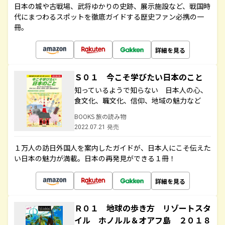
日本の城や古戦場、武将ゆかりの史跡、展示施設など、戦国時
代にまつわるスポットを徹底ガイドする歴史ファン必携の一
冊。
詳細を見る
Ｓ０１ 今こそ学びたい日本のこと
知っているようで知らない 日本人の心、
食文化、職文化、信仰、地域の魅力など
BOOKS 旅の読み物
2022.07.21 発売
１万人の訪日外国人を案内したガイドが、日本人にこそ伝えた
い日本の魅力が満載。日本の再発見ができる１冊！
詳細を見る
Ｒ０１ 地球の歩き方 リゾートスタ
イル ホノルル＆オアフ島 ２０１８