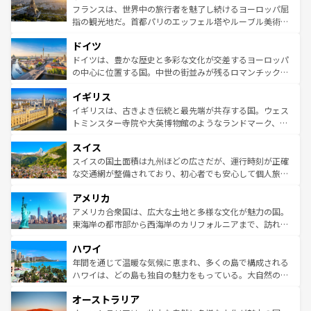
しい。
る。首都マドリードの洗練された雰囲気や、バルセロナの
フランスは、世界中の旅行者を魅了し続けるヨーロッパ屈
アートに溢れた街角から、地方では古代ローマ遺跡や中世
指の観光地だ。首都パリのエッフェル塔やルーブル美術館
の城塞都市、穏やかなビーチリゾートまで多彩な表情を見
といった象徴的なスポットから、田舎町の古風な美しさま
せる。地方によって風土や気候が異なるスペインはその個
ドイツ
で、幅広い魅力が詰まっている。華麗な宮殿、歴史的な大
性で訪れる人を魅了する。 なお、新着のスペイン情報は
コ
聖堂、美しいビーチ、そして豊かな自然が、訪れる者を心
ドイツは、豊かな歴史と多彩な文化が交差するヨーロッパ
ンテンツ一覧
を参照してほしい。
から魅了する。また、フランスは美食の国としても知ら
の中心に位置する国。中世の街並みが残るロマンチック街
れ、フランス料理はユネスコ無形文化遺産にも登録されて
道から、未来を先取りするようなモダンな都市まで多様な
イギリス
いる。シャンパンの発祥地であるランス、プロヴァンスの
顔を持つこの国は、どこを歩いても飽きることがない。ベ
香り高いラベンダー畑など、多彩な楽しみ方が可能だ。さ
ルリンの文化的活気、バイエルン州のアルプスの絶景、そ
イギリスは、古きよき伝統と最先端が共存する国。ウェス
らに、パリ以外の地域にも魅力が溢れており、どの街角に
してライン川沿いのワイン畑といった風景は必見。ビール
トミンスター寺院や大英博物館のようなランドマーク、歴
も豊かな歴史と文化が息づいている。パリ以外の個性あふ
とソーセージを味わいながら地元の人と過ごす楽しい時間
史ある大学都市、美しい丘陵地帯や牧歌的な風景など、エ
れる地方に足を運ぶとそれぞれで全く異なる文化を体験で
スイス
は、お酒好きな人にはぜひ体験してほしい。 なお、新着の
リアごとに異なる魅力がある。また、優雅なアフタヌーン
きるだろう。 なお、新着のフランス情報は
コンテンツ一覧
ドイツ情報は
コンテンツ一覧
を参照してほしい。
ティー、ビール好きにはたまらない英国パブ、サッカー観
スイスの国土面積は九州ほどの広さだが、運行時刻が正確
を参照してほしい。
戦など、本場だからこそできる体験も豊富。イギリスを旅
な交通網が整備されており、初心者でも安心して個人旅行
して楽しみつくそう。 なお、新着のイギリス情報は
コンテ
を楽しめる。日本同様に時刻表どおりの旅が可能だ。中世
アメリカ
ンツ一覧
を参照してほしい。
の建物がそのまま残る町や、スイスならではのユニークな
博物館もあり、アルプス観光だけでなく町歩きも満喫する
アメリカ合衆国は、広大な土地と多様な文化が魅力の国。
ことができる。国民の所得が高いため物価も高いが、旅行
東海岸の都市部から西海岸のカリフォルニアまで、訪れる
者向けの交通パス提供のサービスもあり、うまく活用すれ
場所ごとに異なる風景と体験が待っている。ニューヨーク
ハワイ
ば市内交通費無料で観光を楽しむこともできる。 なお、新
のような巨大都市は、観光、ショッピング、エンターテイ
着のスイス情報は
コンテンツ一覧
を参照してほしい。
ンメントが詰まった刺激的なスポットだ。一方、アメリカ
年間を通じて温暖な気候に恵まれ、多くの島で構成される
西部には大自然が広がり、グランドキャニオンやイエロー
ハワイは、どの島も独自の魅力をもっている。大自然の神
ストーン国立公園といった絶景が堪能できる。さらに、南
秘を感じたいなら、火山が生み出した壮大な景観を誇るハ
オーストラリア
部のニューオーリンズでは、音楽と美食が融合した独特の
ワイ島は見逃せない。また、定番の観光地といえばオアフ