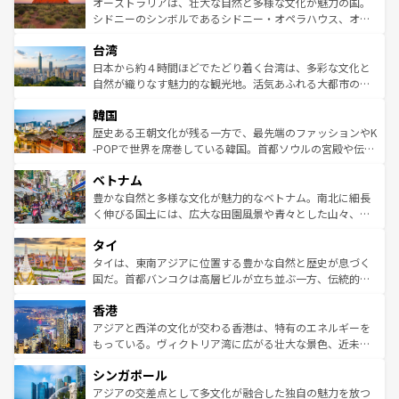
文化が魅力。旅行者はアメリカの各地域で異なる魅力を楽
島だが、静かな自然を求めるならマウイ島やカウアイ島が
オーストラリアは、壮大な自然と多様な文化が魅力の国。
しみながら、その多様性と豊かな歴史を感じることができ
おすすめ。エメラルドグリーンに輝く海をはじめ、豊かな
シドニーのシンボルであるシドニー・オペラハウス、オー
るだろう。車でのロードトリップや列車の旅も、アメリカ
文化や歴史が息づいている。「アロハスピリット」と呼ば
ストラリア東海岸北部に広がる大サンゴ礁地帯グレートバ
ならではの贅沢な旅のスタイルだ。 なお、新着のアメリカ
台湾
れるおもてなしの心で訪れる人々を迎えてくれるハワイの
リアリーフや大陸中央部にそびえるウルル（エアーズロッ
情報は
コンテンツ一覧
を参照してほしい。
人々、おいしいローカルフードやハワイアンミュージッ
ク）、タスマニアの美しい原生林やケアンズの熱帯雨林な
日本から約４時間ほどでたどり着く台湾は、多彩な文化と
ク、伝統的なフラダンスなど、すべてがハワイの魅力を彩
ど、見どころがたくさん。また、カフェやワイン、オージ
自然が織りなす魅力的な観光地。活気あふれる大都市の台
っている。訪れるたびに新しい発見と感動が待っているハ
ービーフなどの食文化も豊かで、美味しいものであふれて
北やノスタルジックな町並みが人気な九份（ジォウフェ
ワイを、存分に味わってほしい。 なお、新着のハワイ情報
韓国
いる。アクティビティも充実しており、サーフィンやダイ
ン）、静ひつな山岳地帯である台湾東部など、都市の喧騒
は
コンテンツ一覧
を参照してほしい。
ビング、ハイキングなど、アウトドア好きにはたまらな
と山間の静けさが共存しており、訪れる人に新しい発見と
歴史ある王朝文化が残る一方で、最先端のファッションやK
い。オーストラリアの多彩な魅力を存分に味わいつくそ
驚きをもたらしてくれる。また、奥深い台湾の食文化も魅
-POPで世界を席巻している韓国。首都ソウルの宮殿や伝統
う。 なお、新着のオーストラリア情報は
コンテンツ一覧
を
力で、夜市などの屋台グルメから高級料理、ヘルシーで美
家屋が並ぶエリアでは韓国の歴史と文化に浸ることがで
参照してほしい。
ベトナム
容にもいいと評判のスイーツなど、バラエティ豊かな料理
き、地方に足を延ばせば四季折々の自然美を楽しむことが
が味わえる。 なお、新着の台湾情報は
コンテンツ一覧
を参
できる。そして、キムチや焼肉、絶品のストリートフード
豊かな自然と多様な文化が魅力的なベトナム。南北に細長
照してほしい。
まで、さまざまな韓国料理が待っている。夜には、韓国な
く伸びる国土には、広大な田園風景や青々とした山々、世
らではのナイトライフも堪能できる。あたたかいホスピタ
界遺産に登録された壮大な自然景観が点在し、都市部では
タイ
リティに包まれながら、韓国の多彩な魅力を心ゆくまで味
急速な発展と共に伝統が息づく。ハノイの古い町並みやホ
わってみてほしい。 なお、新着の韓国情報は
コンテンツ一
ーチミン市のフランス統治時代の建物も、独特の雰囲気を
タイは、東南アジアに位置する豊かな自然と歴史が息づく
覧
を参照してほしい。
醸し出している。また、バラエティの豊かさとおいしさで
国だ。首都バンコクは高層ビルが立ち並ぶ一方、伝統的な
世界中の食通を魅了してやまないベトナム料理も魅力のひ
寺院や市場がいたるところに点在し、古きよき文化と現代
香港
とつ。フォーやバインミー、ベトナムコーヒーなどは、ぜ
の活気が交差している。北部ではチェンマイなどの山岳地
ひ現地で味わいたい。どの地域を訪れてもあたたかい人々
帯で自然と触れ合い、南部ではプーケットやクラビの美し
アジアと西洋の文化が交わる香港は、特有のエネルギーを
が旅行者を迎えてくれるので、きっと忘れられない旅にな
いビーチでリゾート気分を楽しむことができる。タイ料理
もっている。ヴィクトリア湾に広がる壮大な景色、近未来
るはずだ。 なお、新着のベトナム情報は
コンテンツ一覧
を
は世界的に有名で、屋台から高級レストランまで味覚を刺
的なアートスポット、そして歴史と現代が融合した町並
参照してほしい。
シンガポール
激する。気候は一年中温暖で、どの季節にも異なる楽しみ
み、どこを訪れても感動するはず。観光スポットが密集し
が待っている。親しみやすいタイの人々、仏教を中心とし
ており、効率よく見どころを回れるのも魅力。息をのむよ
アジアの交差点として多文化が融合した独自の魅力を放つ