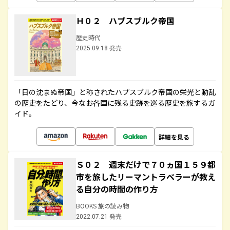
Ｈ０２ ハプスブルク帝国
歴史時代
2025.09.18 発売
「日の沈まぬ帝国」と称されたハプスブルク帝国の栄光と動乱
の歴史をたどり、今なお各国に残る史跡を巡る歴史を旅するガ
イド。
詳細を見る
Ｓ０２ 週末だけで７０ヵ国１５９都
市を旅したリーマントラベラーが教え
る自分の時間の作り方
BOOKS 旅の読み物
2022.07.21 発売