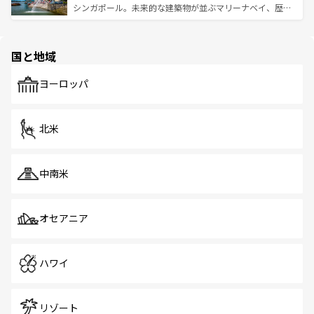
た文化、そして多様な観光資源が、訪れる旅人を魅了し続
うな絶景から文化的な体験まで、香港を存分に楽しみ尽く
シンガポール。未来的な建築物が並ぶマリーナベイ、歴史
ける。 なお、新着のタイ情報は
コンテンツ一覧
を参照して
そう。 なお、新着の香港情報は
コンテンツ一覧
を参照して
と伝統を感じられるエスニックタウン、多数の緑豊かな公
ほしい。
ほしい。
園や自然保護区など、自然が調和した近代的な景観と文化
の多様性あふれるカラフルな町は、どこを歩いても新しい
国と地域
発見がある。さらに、治安のよさや充実した公共交通機関
も、旅行者にとっては魅力的なポイント。グルメも豊富
で、ホーカーズは地元の風情を楽しめる外せないスポット
ヨーロッパ
だ。訪れる人を飽きさせないシンガポールで、多様な魅力
を体感しよう。 なお、新着のシンガポール情報は
コンテン
ツ一覧
を参照してほしい。
北米
中南米
オセアニア
ハワイ
リゾート