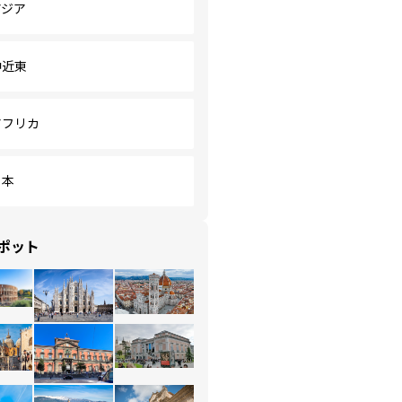
アジア
中近東
アフリカ
日本
ポット