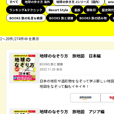
すべて
地球の歩き方 海外
地球の歩き方 Jシリーズ（国内）
aru
ランキング&テクニック
Resort Style
島旅
御朱印
歴史時代
BOOKS 旅の名言＆絶景
BOOKS 旅と健康
BOOKS 旅の読み物
1〜20件/274件中 を表示
地球のなぞり方 旅地図 日本編
BOOKS 旅と健康
2022.11.25 発売
日本の地形や造形物をなぞって学ぶ新しい地
地図をなぞって脳もイキイキ！
地球のなぞり方 旅地図 アジア編