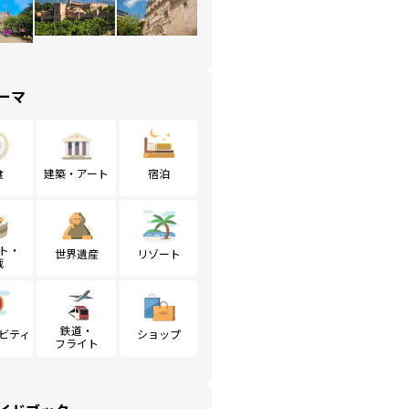
ーマ
食
建築・アート
宿泊
ト・
世界遺産
リゾート
戦
鉄道・
ビティ
ショップ
フライト