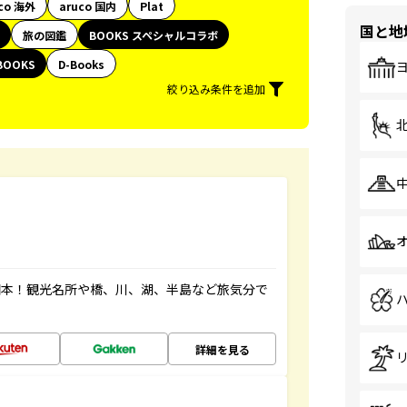
co 海外
aruco 国内
Plat
国と地
旅の図鑑
BOOKS スペシャルコラボ
BOOKS
D-Books
絞り込み条件を追加
図本！観光名所や橋、川、湖、半島など旅気分で
詳細を見る