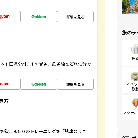
詳細を見る
旅のテ
飲
図本！国境や州、川や街道、鉄道線など旅気分で
詳細を見る
イベン
観
き方
アクティ
脳を鍛える５０のトレーニングを「地球の歩き