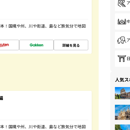
図本！国境や州、川や街道、島など旅気分で地図
詳細を見る
人気ス
編
図本！国境や州、川や街道、島など旅気分で地図