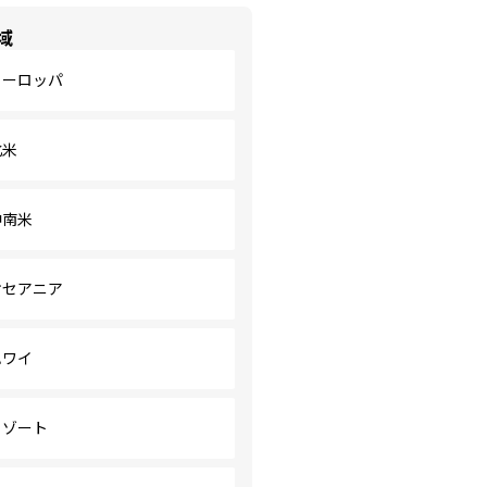
域
ヨーロッパ
北米
中南米
オセアニア
ハワイ
リゾート